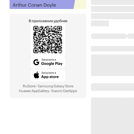
В приложении удобнее
RuStore
·
Samsung Galaxy Store
Huawei AppGallery
·
Xiaomi GetApps