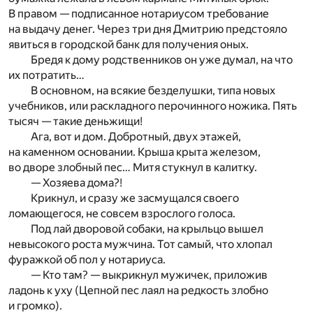
В правом — подписанное нотариусом требование
на выдачу денег. Через три дня Дмитрию предстояло
явиться в городской банк для получения оных.
Бредя к дому родственников он уже думал, на что
их потратить…
В основном, на всякие безделушки, типа новых
учебников, или раскладного перочинного ножика. Пять
тысяч — такие деньжищи!
Ага, вот и дом. Добротный, двух этажей,
на каменном основании. Крыша крыта железом,
во дворе злобный пес… Митя стукнул в калитку.
— Хозяева дома?!
Крикнул, и сразу же засмущался своего
ломающегося, не совсем взрослого голоса.
Под лай дворовой собаки, на крыльцо вышел
невысокого роста мужчина. Тот самый, что хлопал
фуражкой об пол у нотариуса.
— Кто там? — выкрикнул мужичек, приложив
ладонь к уху (Цепной пес лаял на редкость злобно
и громко).