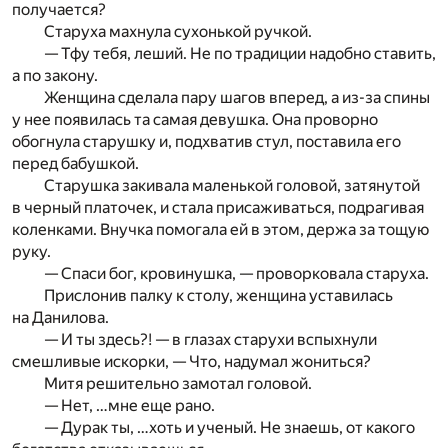
получается?
Старуха махнула сухонькой ручкой.
— Тфу тебя, леший. Не по традиции надобно ставить,
а по закону.
Женщина сделала пару шагов вперед, а из-за спины
у нее появилась та самая девушка. Она проворно
обогнула старушку и, подхватив стул, поставила его
перед бабушкой.
Старушка закивала маленькой головой, затянутой
в черный платочек, и стала присаживаться, подрагивая
коленками. Внучка помогала ей в этом, держа за тощую
руку.
— Спаси бог, кровинушка, — проворковала старуха.
Прислонив палку к столу, женщина уставилась
на Данилова.
— И ты здесь?! — в глазах старухи вспыхнули
смешливые искорки, — Что, надумал жониться?
Митя решительно замотал головой.
— Нет, …мне еще рано.
— Дурак ты, …хоть и ученый. Не знаешь, от какого