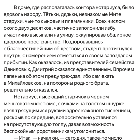
В доме, где располагалась контора нотариуса, было
вдоволь народу. Тётьки, дядьки, незнакомые Мите
старухи, чьи-то сыновья и племянники. Всех числом
около двух десятков, частично заполонили избу,
а частично высыпали на улицу, оккупировав обширное
дворовое пространство. Поздоровавшись
с благочестивейшим обществом, студент протиснулся
внутрь, с намерением отметиться о своем запоздалом
прибытии. Как оказалось, из представителей семейства
Даниловых, Дмитрий оказался единственным. Впрочем,
папенька об этом предупреждал, ибо сам ехать
в Михайловское, на похороны родного брата,
решительно отказался.
Нотариус, лысеющий старичок в черном
мешковатом костюме, с очками на толстом шнурке,
взял трясущимися руками адрес кожаного тиснения и,
раскрыв по середине, вопросительно уставился
на присутствующую толпу, давая возможность
беспокойным родственникам угомониться.
— Итак, — начал он, — сего дня, такое-то число