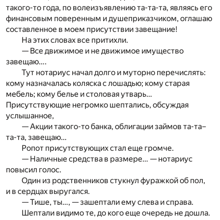
такого-то года, по волеизъявлению та-та-та, являясь его
финансовым поверенным и душеприказчиком, оглашаю
составленное в моем присутствии завещание!
На этих словах все притихли.
— Все движимое и не движимое имущество
завещаю….
Тут нотариус начал долго и муторно перечислять:
кому назначалась коляска с лошадью; кому старая
мебель; кому белье и столовая утварь…
Присутствующие негромко шептались, обсуждая
услышанное,
— Акции такого-то банка, облигации займов та-та–
та-та, завещаю…
Ропот присутствующих стал еще громче.
— Наличные средства в размере… — нотариус
повысил голос.
Один из родственников стукнул фуражкой об пол,
и в сердцах выругался.
— Тише, ты…, — зашептали ему слева и справа.
Шептали видимо те, до кого еще очередь не дошла.