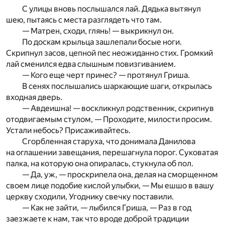
С улицы вновь послышался лай. Дядька вытянул
шею, пытаясь с места разглядеть что там.
— Матрен, сходи, глянь! — выкрикнул он.
По доскам крыльца зашлепали босые ноги.
Скрипнул засов, цепной пес неожиданно стих. Громкий
лай сменился едва слышным повизгиванием.
— Кого еще черт принес? — протянул Гриша.
В сенях послышались шаркающие шаги, открылась
входная дверь.
— Авдеишна! — воскликнул родственник, скрипнув
отодвигаемым стулом, — Проходите, милости просим.
Устали небось? Присаживайтесь.
Сгорбленная старуха, что донимала Данилова
на оглашении завещания, перешагнула порог. Суковатая
палка, на которую она опиралась, стукнула об пол.
— Да, уж, — проскрипела она, делая на сморщенном
своем лице подобие кислой улыбки, — Мы ешшо в вашу
церкву сходили, Угоднику свечку поставили.
— Как не зайти, — лыбился Гриша, — Раз в год
заезжаете к нам, так что вроде доброй традиции