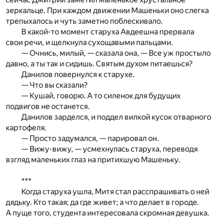
зеркальце. При каждом движении Машеньки оно слегка
трепыхалось и чуть заметно поблескивало.
В какой-то момент старуха Авдеешна прервала
свои речи, и щелкнула сухощавыми пальцами.
— Очнись, милый, — сказала она, — Все уж простыло
давно, а ты так и сидишь. Святым духом питаешься?
Данилов повернулся к старухе.
— Что вы сказали?
— Кушай, говорю. А то силенок для будущих
подвигов не останется.
Данилов зарделся, и поддел вилкой кусок отварного
картофеля.
— Просто задумался, — парировал он.
— Вижу-вижу, — усмехнулась старуха, переводя
взгляд маленьких глаз на притихшую Машеньку.
***
Когда старуха ушла, Митя стал расспрашивать о ней
дядьку. Кто такая; да где живет; а что делает в городе.
А пуще того, студента интересовала скромная девушка.