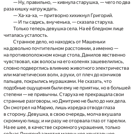
— Ну, правильно, — кивнула старушка, — чего по два
раза кишку натруждать.
— Ха-ха-ха, — притворно хихикнул Григорий.
— И ты садись, внученька, — сказала старуха.
Только теперь девушка села. На её бледном лице
читалась усталость.
Странное дело, но находясь от Машеньки
на довольно почтительном расстоянии, а именно —
на противоположном конце стола, Данилов явственно
чувствовал, как волосы на его коленях зашевелились,
словно подверглись влиянию животного электричества
или магнетических волн, а руки, от плеч до кончиков
пальцев, покрылись мурашками. Не сказать, что
подобные ощущения были ему не приятны, но в большей
степени — не привычны. Старуха не прекращала свои
странные разговоры, но Дмитрию не было до них дела.
Он смотрел на Марию, лишь изредка отводя глаза
в сторону. Девушка, в свою очередь, молча вкушала
скромную пищу, и ни разу не оторвала глаз от тарелки.
На ее шее, в качестве скромного украшения, только
сейчас Дмитрий заметил маленькое хрустальное