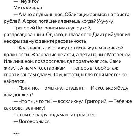
— Неужто?
Митя кивнул.
— А мне с гулькин нос! Облигации займов на триста
рублей. А срок погашения знаешь когда? У-у-у-у!
Григорий Петрович махнул рукой,
раздосадованный. Однако, в глазах его Дмитрий уловил
нескрываемую заинтересованность.
— А я, знаешь ли, служу потихоньку в маленькой
должности. Жалование не ахти, а дети наши с Матрёной
Ильинишной, повзрослели, да поразъехались. Сами
живут. А нам что, старикам, — теперь второй этаж
квартирантам сдаем. Там, кстати, и для тебя местечко
найдется.
— Понятно, — хмыкнул студент, — И сколько я буду
вам должен?
— Что ты, что ты! — воскликнул Григорий, — Тебе же
как родственнику!
Потом секунду подумал, и произнес:
— Договоримся.
***