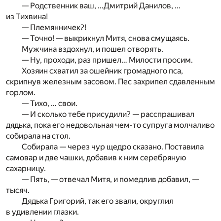
— Родственник ваш, …Дмитрий Данилов, …
из Тихвина!
— Племянничек?!
— Точно! — выкрикнул Митя, снова смущаясь.
Мужчина вздохнул, и пошел отворять.
— Ну, проходи, раз пришел… Милости просим.
Хозяин схватил за ошейник громадного пса,
скрипнув железным засовом. Пес захрипел сдавленным
горлом.
— Тихо, … свои.
— И сколько тебе присудили? — расспрашивал
дядька, пока его недовольная чем-то супруга молчаливо
собирала на стол.
Собирала — через чур щедро сказано. Поставила
самовар и две чашки, добавив к ним серебряную
сахарницу.
— Пять, — отвечал Митя, и помедлив добавил, —
тысяч.
Дядька Григорий, так его звали, округлил
в удивлении глазки.