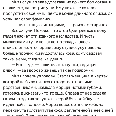
Митя слушал едва долетавшие до него бормотания
стряпчего, навострив уши. Ему никак не хотелось
пропустить свое имя. Где-то в конце длинного списка, он
услышал свою фамилию.
— …пять тыщ ассигнациями, — произнес старичок.
Все ахнули. Похоже, что отец Дмитрия как в воду
глядел насчет отписанного наследства. И пусть
миллионами тут и не пахло, но складывалось
впечатление, что нерадивому студиозусу повезло
больше прочих. Кому досталась коза, кому садовая
тачка, а ему, глядите-ка, деньги!
— Вот, ведь, — зашипела старушка, сидящая
рядом, — за здорово живешь такие подарочки!
Митя повернул голову. Старая женщина, в чертах
которой не было никакого сходства с прочими
родственниками, шамкала морщинистыми губами,
готовясь высказать что-то еще. Справа от нее сидела
скромно одетая девушка, в серой бязевой блузке
и длинной в пол юбке. Через левое её плечико была
перекинута толстая тугая коса, с вплетенной в нее синей
ленточкой. Девушка держалась обеими руками