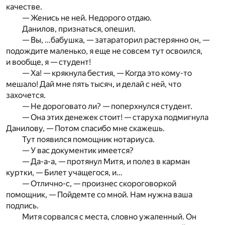
качестве.
— Женись не ней. Недорого отдаю.
Данилов, признаться, опешил.
— Вы, …бабушка, — затараторил растерянно он, —
подождите маленько, я еще не совсем тут освоился,
и вообще, я — студент!
— Ха! — крякнула бестия, — Когда это кому-то
мешало! Дай мне пять тысяч, и делай с ней, что
захочется.
— Не дороговато ли? — поперхнулся студент.
— Она этих денежек стоит! — старуха подмигнула
Данилову, — Потом спасибо мне скажешь.
Тут появился помощник нотариуса.
— У вас документик имеется?
— Да-а-а, — протянул Митя, и полез в карман
куртки, — Билет учащегося, и…
— Отлично-с, — произнес скороговоркой
помощник, — Пойдемте со мной. Нам нужна ваша
подпись.
Митя сорвался с места, словно ужаленный. Он