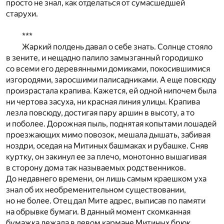
просто не знал, как отделаться от сумасшедшей
старухи.
***
Жаркий полдень давал о себе знать. Солнце стояло
в зените, и нещадно палило замызганный городишко
со всеми его деревянными домиками, покосившимися
изгородями, заросшими палисадниками. А еще повсюду
произрастала крапива. Кажется, ей одной нипочем была
ни чертова засуха, ни красная линия улицы. Крапива
лезла повсюду, достигая пару аршин в высоту, а то
и поболее. Дорожная пыль, поднятая копытами лошадей
проезжающих мимо повозок, мешала дышать, забивая
ноздри, оседая на Митиных башмаках и рубашке. Сняв
куртку, он закинул ее за плечо, монотонно вышагивая
в сторону дома так называемых родственников.
До недавнего времени, он лишь самым краешком уха
знал об их необременительном существовании,
но не более. Отец дал Мите адрес, выписав по памяти
на обрывке бумаги. В данный момент скомканная
бумажка лежала в левом кармане Митиных брюк.