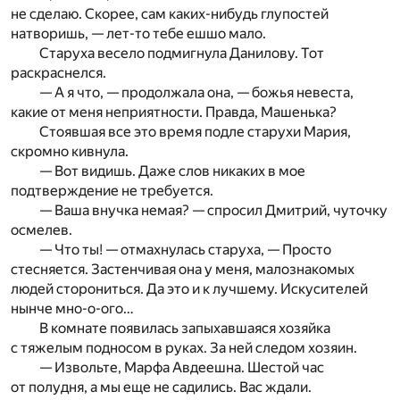
не сделаю. Скорее, сам каких-нибудь глупостей
натворишь, — лет-то тебе ешшо мало.
Старуха весело подмигнула Данилову. Тот
раскраснелся.
— А я что, — продолжала она, — божья невеста,
какие от меня неприятности. Правда, Машенька?
Стоявшая все это время подле старухи Мария,
скромно кивнула.
— Вот видишь. Даже слов никаких в мое
подтверждение не требуется.
— Ваша внучка немая? — спросил Дмитрий, чуточку
осмелев.
— Что ты! — отмахнулась старуха, — Просто
стесняется. Застенчивая она у меня, малознакомых
людей сторониться. Да это и к лучшему. Искусителей
нынче мно-о-ого…
В комнате появилась запыхавшаяся хозяйка
с тяжелым подносом в руках. За ней следом хозяин.
— Извольте, Марфа Авдеешна. Шестой час
от полудня, а мы еще не садились. Вас ждали.