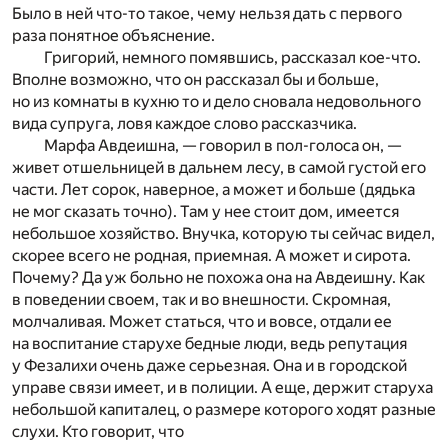
Было в ней что-то такое, чему нельзя дать с первого
раза понятное объяснение.
Григорий, немного помявшись, рассказал кое-что.
Вполне возможно, что он рассказал бы и больше,
но из комнаты в кухню то и дело сновала недовольного
вида супруга, ловя каждое слово рассказчика.
Марфа Авдеишна, — говорил в пол-голоса он, —
живет отшельницей в дальнем лесу, в самой густой его
части. Лет сорок, наверное, а может и больше (дядька
не мог сказать точно). Там у нее стоит дом, имеется
небольшое хозяйство. Внучка, которую ты сейчас видел,
скорее всего не родная, приемная. А может и сирота.
Почему? Да уж больно не похожа она на Авдеишну. Как
в поведении своем, так и во внешности. Скромная,
молчаливая. Может статься, что и вовсе, отдали ее
на воспитание старухе бедные люди, ведь репутация
у Фезалихи очень даже серьезная. Она и в городской
управе связи имеет, и в полиции. А еще, держит старуха
небольшой капиталец, о размере которого ходят разные
слухи. Кто говорит, что