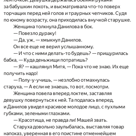
за бабушкин локоть, и высматривала что-то поверх
торчащих перед ней голов и траурных чепчиков. Судя
по юному возрасту, она приходилась внучкой старушке.
Женщина толкнула Данилова в бок.
— Повезло дураку!
— Да, уж, — хмыкнул Данилов.
Он все еще не верил услышанному.
— И что с ними делать-то будешь? — прищурилась
бабка, — Куда деньжищи потратишь?
— Я? — кашлянул Митя, — Пока что не знаю. Их еще
получить надо!
— Полу-у-учишь, — незлобно отмахнулась
старуха, — А если не знаешь, то вот, посмотри.
Женщина повела вперед локтем, заставляя
девушку повернуться к ней. Та подалась вперед,
и Данилов увидел красивое молодое лицо, с пухлыми
губками, зелеными глазками.
— Красотища, не правда ли! Машей звать.
Старуха довольно заулыбалась, выставляя товар
напоказ, уверенная в его поистине отменнейшем