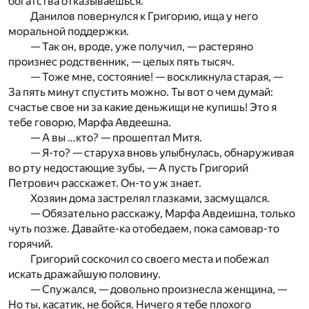
богатства отказываешься.
Данилов повернулся к Григорию, ища у него
моральной поддержки.
— Так он, вроде, уже получил, — растеряно
произнес родственник, — целых пять тысяч.
— Тоже мне, состояние! — воскликнула старая, —
За пять минут спустить можно. Ты вот о чем думай:
счастье свое ни за какие деньжищи не купишь! Это я
тебе говорю, Марфа Авдеешна.
— А вы …кто? — прошептал Митя.
— Я-то? — старуха вновь улыбнулась, обнаруживая
во рту недостающие зубы, — А пусть Григорий
Петрович расскажет. Он-то уж знает.
Хозяин дома застрелял глазками, засмущался.
— Обязательно расскажу, Марфа Авдеишна, только
чуть позже. Давайте-ка отобедаем, пока самовар-то
горячий.
Григорий соскочил со своего места и побежал
искать дражайшую половину.
— Спужался, — довольно произнесла женщина, —
Но ты, касатик, не бойся. Ничего я тебе плохого