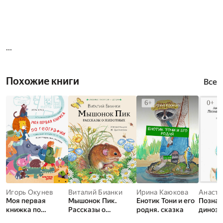
...
Похожие книги
Все
Игорь Окунев
Виталий Бианки
Ирина Каюкова
Моя первая
Мышонок Пик.
Енотик Тони и его
Познак
книжка по
Рассказы о
родня. сказка
диноза
географии:
животных
Кокоси