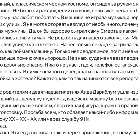
ный, в классическом черном костюме, он сидел за рулем с 
шине. Не было ни рассуждений о жизни, политике, ценах на 
сты у нас любят поболтать. В машине не играла музыка, а че
и с улицы. Я не могла оторвать взгляд от необычного, поче
 мужчины. Да, он бы здорово сыграл саму Смерть в каком
тились ночь и туман. Не редкость для нашего захолустья. М
олял увидеть хоть что-то. На несколько секунд я закрыла гл
ю, как поймала машину. Только непреодолимое, почти нев
дальше помню очень хорошо. Не знаю, куда меня везет води
о довольно опасно. Никто не знает, где я, телефон остался д
его взять. В сумке немного денег, хватит на оплату такси 
ойка в хостеле? Кажется, как-то так начинаются все репор
с родителями девятнадцатилетняя Аида Даркблум ушла из 
едний раз девушку видели садящейся в машину без опознав
линные русые волосы, спортивная фигура, шрам на правой 
олстовку. Просьба всем, кто обладает какой-либо информац
ну ХХ – ХХ – ХХ или через службу 911».
ась.
утка. Я всегда вызываю такси через приложение, по нему ле