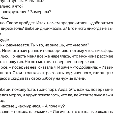
я чувствуешь, малышка?
ально, а что?
оловокружение? Замерзла?
, но…
но. Скоро пройдет. Итак, на чем предпочитаешь добираться
 дирижабль? Выбери дирижабль, а? Его никто никогда не вы
.
куда?
ых, разумеется. Ты что, не знаешь, что умерла?
. Немного наигранно и недоверчиво, потому что атмосфера
елью. Но часть меня все же надеялась, что мужчина рассмее
н так пошутил. Но он смотрел совершенно серьезно.
курсе, – посерьезнев, сказала я. И зачем-то добавила: – Изви
шного. Стоит только оштрафовать подчиненного, как он тут
есс и скидывать свою работу на чужие плечи.
ыбери, пожалуйста, транспорт, Аида. Это важно, поверь мне
лся мороз, и вдруг показалось, что да, действительно важн
зд.
знакомец нахмурился. – А почему?
кзале, – пожала плечами я. – Логично, что отсюда уезжают н