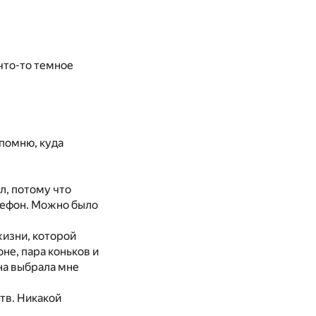
 что-то темное
 помню, куда
ал, потому что
елефон. Можно было
жизни, которой
не, пара коньков и
на выбрала мне
ств. Никакой