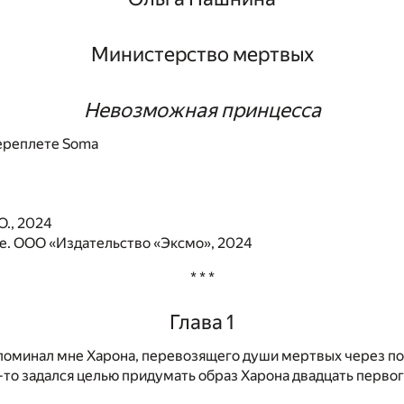
Министерство мертвых
Невозможная принцесса
ереплете Soma
О., 2024
. ООО «Издательство «Эксмо», 2024
* * *
Глава 1
апоминал мне Харона, перевозящего души мертвых через п
о-то задался целью придумать образ Харона двадцать первог