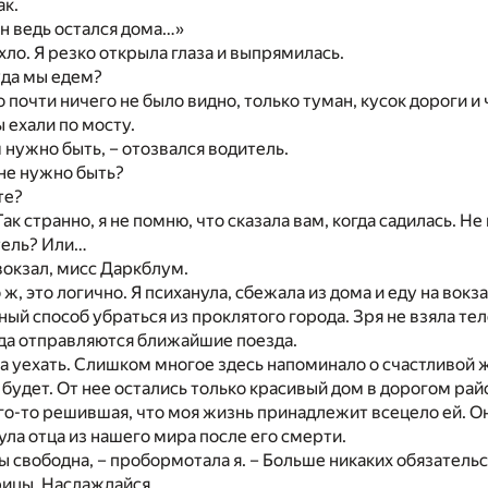
ак.
н ведь остался дома…»
хло. Я резко открыла глаза и выпрямилась.
уда мы едем?
о почти ничего не было видно, только туман, кусок дороги и
 ехали по мосту.
м нужно быть, – отозвался водитель.
мне нужно быть?
те?
к странно, я не помню, что сказала вам, когда садилась. Не
отель? Или…
вокзал, мисс Даркблум.
 ж, это логично. Я психанула, сбежала из дома и еду на вокз
ный способ убраться из проклятого города. Зря не взяла т
уда отправляются ближайшие поезда.
ла уехать. Слишком многое здесь напоминало о счастливой 
 будет. От нее остались только красивый дом в дорогом райо
его-то решившая, что моя жизнь принадлежит всецело ей. О
ла отца из нашего мира после его смерти.
ты свободна, – пробормотала я. – Больше никаких обязатель
рицы. Наслаждайся.