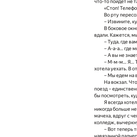
что-то пойдет не т
«Стоп! Телефо
Во рту пересо
– Извините, к
В боковое окн
вдали. Кажется, мы
– Туда, где ва
– А-а-а… где 
– А вы не знае
– М-м-м… Я… Та
хотела уехать. В 
– Мы едем на 
На вокзал. Что
поезд – единствен
бы посмотреть, к
Я всегда хоте
никогда больше не
мачеха, вдруг с ч
колледж, вычеркну
– Вот теперь 
навязанной падче