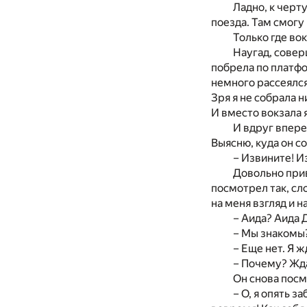
Ладно, к черт
поезда. Там смогу 
Только где во
Наугад, совер
побрела по платфо
немного рассеялся
Зря я не собрала н
И вместо вокзала я
И вдруг впере
Выясню, куда он со
– Извините! И
Довольно при
посмотрел так, сл
на меня взгляд и 
– Аида? Аида
– Мы знакомы
– Еще нет. Я ж
– Почему? Жда
Он снова посм
– О, я опять 