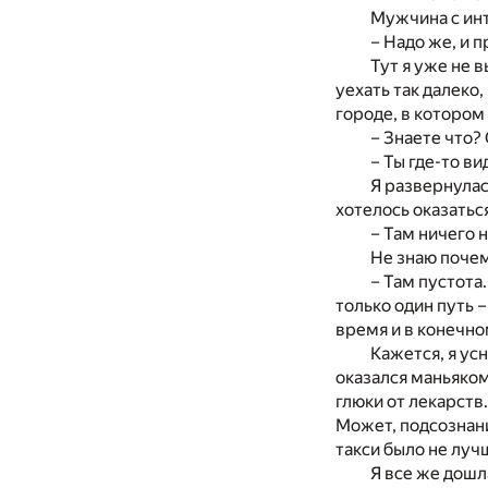
Мужчина с инт
– Надо же, и п
Тут я уже не 
уехать так далеко,
городе, в котором
– Знаете что?
– Ты где-то в
Я развернулась
хотелось оказатьс
– Там ничего н
Не знаю почем
– Там пустота
только один путь 
время и в конечном
Кажется, я ус
оказался маньяком
глюки от лекарств
Может, подсознани
такси было не луч
Я все же дошл