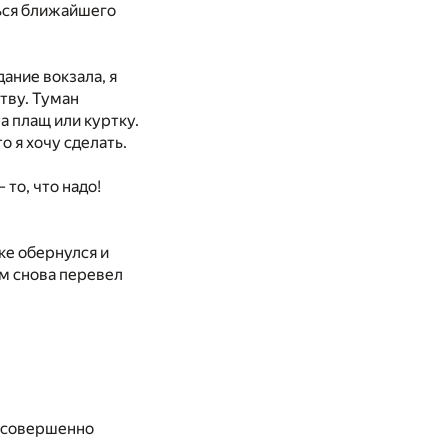
ться ближайшего
ание вокзала, я
тву. Туман
а плащ или куртку.
о я хочу сделать.
то, что надо!
е обернулся и
ем снова перевел
ты совершенно