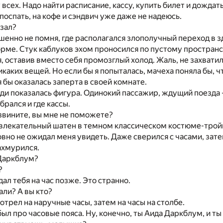
у всех. Надо найти расписание, кассу, купить билет и дожда
поспать, на кофе и сэндвич уже даже не надеюсь.
кзал?
шенно не помня, где располагался злополучный переход в зд
рме. Стук каблуков эхом проносился по пустому пространс
, оставив вместо себя промозглый холод. Жаль, не захватил
икаких вещей. Но если бы я попыталась, мачеха поняла бы, чт
 бы оказалась заперта в своей комнате.
ди показалась фигура. Одинокий пассажир, ждущий поезда – 
брался и где кассы.
звините, вы мне не поможете?
влекательный шатен в темном классическом костюме-тройк
овно не ожидал меня увидеть. Даже сверился с часами, зат
нахмурился.
 Даркблум?
?
дал тебя на час позже. Это странно.
ли? А вы кто?
отрел на наручные часы, затем на часы на столбе.
забыл про часовые пояса. Ну, конечно, ты Аида Даркблум, и 