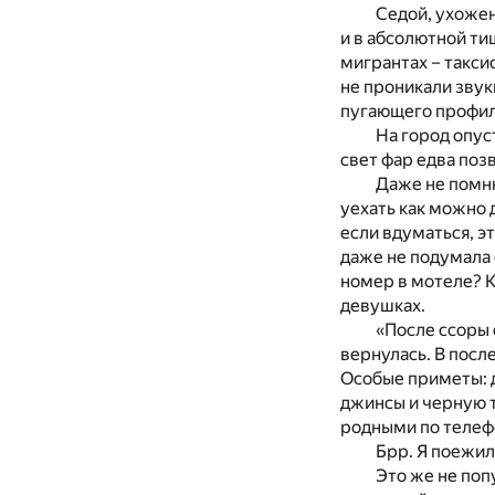
Седой, ухожен
и в абсолютной ти
мигрантах – такси
не проникали звук
пугающего профиля
На город опус
свет фар едва позв
Даже не помн
уехать как можно 
если вдуматься, эт
даже не подумала 
номер в мотеле? К
девушках.
«После ссоры 
вернулась. В посл
Особые приметы: д
джинсы и черную т
родными по телефо
Брр. Я поежил
Это же не поп