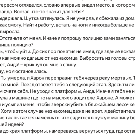
ересом огляделся, словно впервые видел место, в котором
равда. Вокзал что-то значит для тебя?
выдержала. Шутка затянулась. Я не умерла, я сбежала из до
 как смогу. Найти работу, встать на ноги и никогда больше н
 выросла.
 Отстаньте от меня. Иначе я попрошу полицию вами заняться
идишь полицию?
, чтобы уйти. До сих пор понятия не имея, где здание вокза
я как можно дальше от незнакомца. Выбросить из головы ст
ет, Аида! – крикнул он мне в спину.
у, но я остановилась.
. Ты умерла, и Харон переправил тебя через реку мертвых. 
– со мной. Поезд отвезет тебя в следующий этап. Здесь ты 
 счете себя. Не уходи с платформы, Аида. Иначе я тебя не н
нула в машине где-то на мыслях о водителе-Хароне. А может,
 и усыпил меня, чтобы зверски убить в ближайшем лесочке.
. Хотя в этом случае незнакомец даже не врет, я действител
е так пытается намекнуть, что садиться в чужую машину 
шей идеей?
а до края платформы, намереваясь вернуться туда, где оста