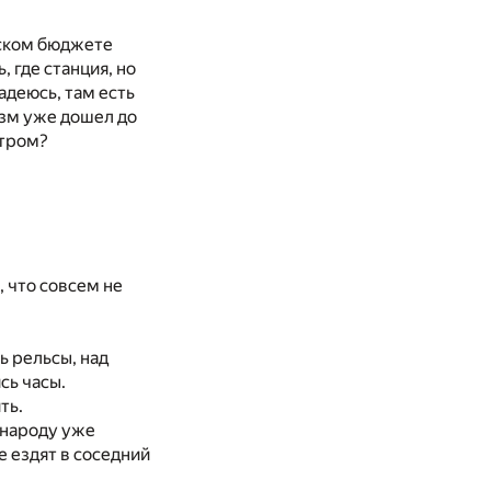
дском бюджете
, где станция, но
адеюсь, там есть
изм уже дошел до
Утром?
, что совсем не
ь рельсы, над
сь часы.
ть.
И народу уже
ие ездят в соседний