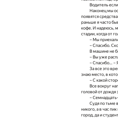
Водитель если
Наконец мы ос
появятся средства 
раньше я часто бы
кофе. И надеюсь, 
стадии, когда от г
– Мы приехали
– Спасибо. Ск
В машине не б
– Вы уже расп
– Спасибо… – 
За все это вре
знаю место, в кот
– С какой сто
Все вокруг на
головой от дождя
– Семнадцать-
Судя по тьме 
никого, а в час пи
город, да и студе