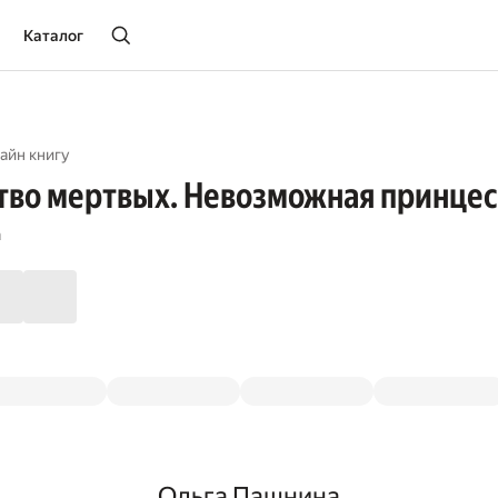
Каталог
айн книгу
во мертвых. Невозможная принцес
а
Ольга Пашнина