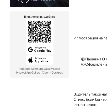
В приложении удобнее
Иллюстрация на п
© Пашнина О. 
© Оформление
RuStore
·
Samsung Galaxy Store
Huawei AppGallery
·
Xiaomi GetApps
Водитель такси н
Стикс. Если бы кт
естественно.