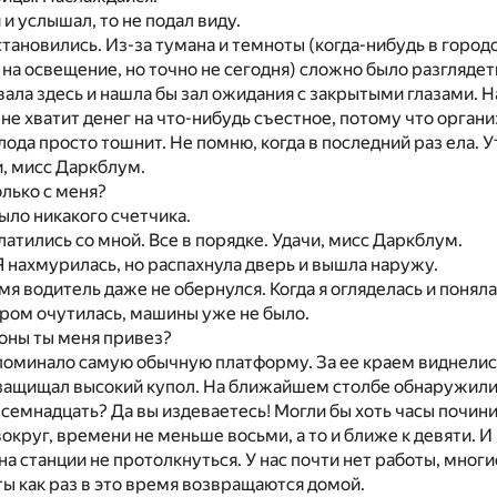
 и услышал, то не подал виду.
тановились. Из-за тумана и темноты (когда-нибудь в горо
на освещение, но точно не сегодня) сложно было разглядеть
вала здесь и нашла бы зал ожидания с закрытыми глазами. Н
мне хватит денег на что-нибудь съестное, потому что орган
олода просто тошнит. Не помню, когда в последний раз ела. 
, мисс Даркблум.
олько с меня?
ыло никакого счетчика.
латились со мной. Все в порядке. Удачи, мисс Даркблум.
Я нахмурилась, но распахнула дверь и вышла наружу.
мя водитель даже не обернулся. Когда я огляделась и поняла
ором очутилась, машины уже не было.
роны ты меня привез?
поминало самую обычную платформу. За ее краем виднелис
 защищал высокий купол. На ближайшем столбе обнаружили
семнадцать? Да вы издеваетесь! Могли бы хоть часы почини
вокруг, времени не меньше восьми, а то и ближе к девяти. 
к на станции не протолкнуться. У нас почти нет работы, мног
нты как раз в это время возвращаются домой.