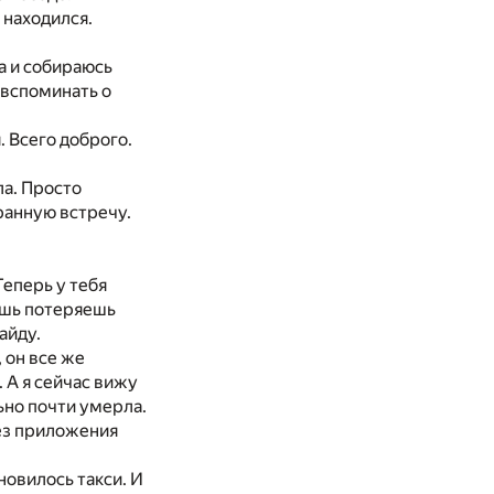
 находился.
ма и собираюсь
е вспоминать о
. Всего доброго.
ла. Просто
ранную встречу.
Теперь у тебя
лишь потеряешь
айду.
 он все же
 А я сейчас вижу
ьно почти умерла.
без приложения
новилось такси. И