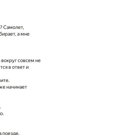
? Самолет,
бирает, а мне
 вокруг совсем не
тся в ответ и
ните.
 же начинает
.
о.
а поезде.