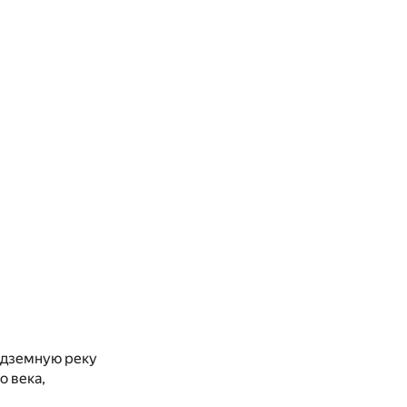
одземную реку
о века,