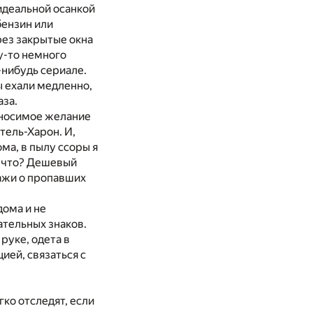
идеальной осанкой
бензин или
рез закрытые окна
му-то немного
-нибудь сериале.
ы ехали медленно,
аза.
ыносимое желание
тель-Харон. И,
ома, в пылу ссоры я
и… что? Дешевый
тажи о пропавших
дома и не
ательных знаков.
руке, одета в
ией, связаться с
гко отследят, если