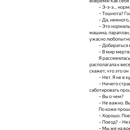
вовремя! Как себ
– Э-э-э… норм
– Тошнота? Г
– Да, немного
– Это нормаль
машина, параплан,
ужасно любопытно
– Добираться 
– В мир мертв
Я рассмеялась
располагала к вес
скажет, что это о
– Нет. Я не в 
– Ничего стра
саботировать проц
– Вы о чем?
– Не важно. В
По коже проше
– Хорошо. Пое
– Поезд? – Не
– Мы же на во