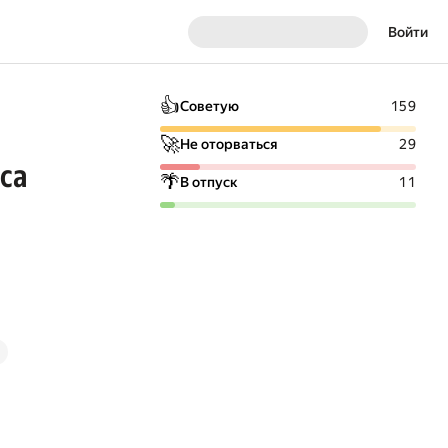
Войти
👍
Советую
159
🚀
Не оторваться
29
са
🌴
В отпуск
11