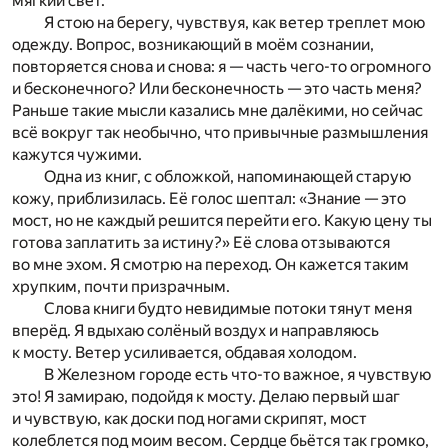
мягкий свет.
Я стою на берегу, чувствуя, как ветер треплет мою
одежду. Вопрос, возникающий в моём сознании,
повторяется снова и снова: я — часть чего-то огромного
и бесконечного? Или бесконечность — это часть меня?
Раньше такие мысли казались мне далёкими, но сейчас
всё вокруг так необычно, что привычные размышления
кажутся чужими.
Одна из книг, с обложкой, напоминающей старую
кожу, приблизилась. Её голос шептал: «Знание — это
мост, но не каждый решится перейти его. Какую цену ты
готова заплатить за истину?» Её слова отзываются
во мне эхом. Я смотрю на переход. Он кажется таким
хрупким, почти призрачным.
Слова книги будто невидимые потоки тянут меня
вперёд. Я вдыхаю солёный воздух и направляюсь
к мосту. Ветер усиливается, обдавая холодом.
В Железном городе есть что-то важное, я чувствую
это! Я замираю, подойдя к мосту. Делаю первый шаг
и чувствую, как доски под ногами скрипят, мост
колеблется под моим весом. Сердце бьётся так громко,