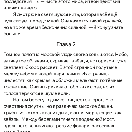
последствия. Ты — часть этого мира, и твои действия
влияют на него.
Я смотрю на светящуюся нить, которая всё ещё
пульсирует передо мной. Она кажется такой хрупкой,
но в то же время бесконечно сильной. — Я хочу узнать
больше.
Глава 2
Тёмное полотно морской глади слегка колышется. Небо,
затянутое облаками, скрывает звёзды, но горизонт уже
светлеет. Скоро рассвет. В этой странной полутьме,
между небом и водой, парят книги. Их страницы
шелестят, как крылья, а обложки мелькают, то тёмные,
то светлые. Они выкрикивают обрывки фраз, но их
голоса теряются в шуме волн.
На том берегу, в дымке, виднеется город. Его
очертания смутны, но я различаю высокие башни,
трубы, из которых валит дым, и огни, мерцающие, как
звёзды. Между берегами тянется подвесной мост,
вдоль него вспыхивают редкие фонари, рассеивая