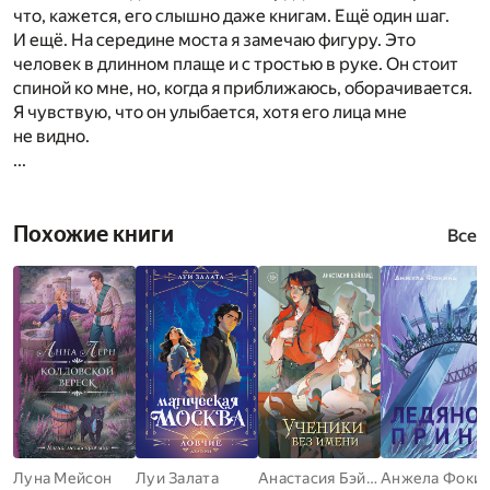
что, кажется, его слышно даже книгам. Ещё один шаг.
И ещё. На середине моста я замечаю фигуру. Это
человек в длинном плаще и с тростью в руке. Он стоит
спиной ко мне, но, когда я приближаюсь, оборачивается.
Я чувствую, что он улыбается, хотя его лица мне
не видно.
...
Похожие книги
Все
Луна Мейсон
Луи Залата
Анастасия Бэйланд
Анжела Фоки