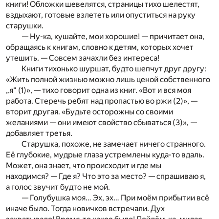
книги! Обложки шевелятся, страницы тихо шелестят,
вздыхают, готовые взлететь или опуститься на руку
старушки.
— Ну-ка, кушайте, мои хорошие! — причитает она,
обращаясь к книгам, словно к детям, которых хочет
утешить. — Совсем зачахли без интереса!
Книги тихонько шуршат, будто шепчут друг другу:
«Жить полной жизнью можно лишь ценой собственного
„я“ (1)», — тихо говорит одна из книг. «Вот и вся моя
работа. Стеречь ребят над пропастью во ржи (2)», —
вторит другая. «Будьте осторожны со своими
желаниями — они имеют свойство сбываться (3)», —
добавляет третья.
Старушка, похоже, не замечает ничего странного.
Её глубокие, мудрые глаза устремлены куда-то вдаль.
Может, она знает, что происходит и где мы
находимся? — Где я? Что это за место? — спрашиваю я,
а голос звучит будто не мой.
— Голубушка моя… Эх, эх… При моём прибытии всё
иначе было. Тогда новичков встречали. Дух