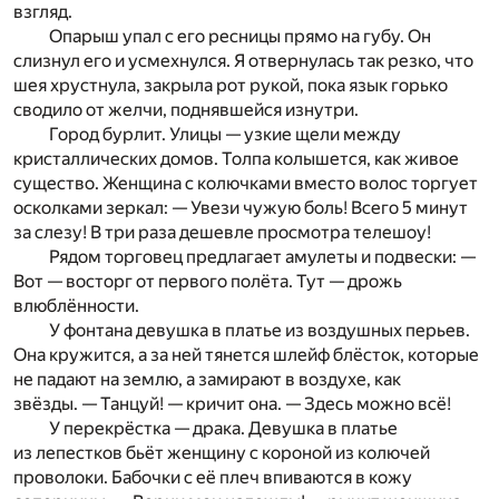
взгляд.
Опарыш упал с его ресницы прямо на губу. Он
слизнул его и усмехнулся. Я отвернулась так резко, что
шея хрустнула, закрыла рот рукой, пока язык горько
сводило от желчи, поднявшейся изнутри.
Город бурлит. Улицы — узкие щели между
кристаллических домов. Толпа колышется, как живое
существо. Женщина с колючками вместо волос торгует
осколками зеркал: — Увези чужую боль! Всего 5 минут
за слезу! В три раза дешевле просмотра телешоу!
Рядом торговец предлагает амулеты и подвески: —
Вот — восторг от первого полёта. Тут — дрожь
влюблённости.
У фонтана девушка в платье из воздушных перьев.
Она кружится, а за ней тянется шлейф блёсток, которые
не падают на землю, а замирают в воздухе, как
звёзды. — Танцуй! — кричит она. — Здесь можно всё!
У перекрёстка — драка. Девушка в платье
из лепестков бьёт женщину с короной из колючей
проволоки. Бабочки с её плеч впиваются в кожу