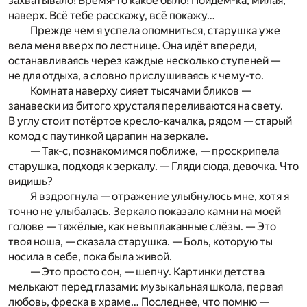
захватывало! Время-то какое было! Пойдём-ка, милая,
наверх. Всё тебе расскажу, всё покажу…
Прежде чем я успела опомниться, старушка уже
вела меня вверх по лестнице. Она идёт впереди,
останавливаясь через каждые несколько ступеней —
не для отдыха, а словно прислушиваясь к чему-то.
Комната наверху сияет тысячами бликов —
занавески из битого хрусталя переливаются на свету.
В углу стоит потёртое кресло-качалка, рядом — старый
комод с паутинкой царапин на зеркале.
— Так-с, познакомимся поближе, — проскрипела
старушка, подходя к зеркалу. — Гляди сюда, девочка. Что
видишь?
Я вздрогнула — отражение улыбнулось мне, хотя я
точно не улыбалась. Зеркало показало камни на моей
голове — тяжёлые, как невыплаканные слёзы. — Это
твоя ноша, — сказала старушка. — Боль, которую ты
носила в себе, пока была живой.
— Это просто сон, — шепчу. Картинки детства
мелькают перед глазами: музыкальная школа, первая
любовь, фреска в храме… Последнее, что помню —