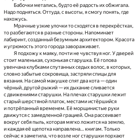
Бабочки метались, будто её радость их обжигала.
Надо подняться. Оттуда, с высоты, я смогу понять, где
нахожусь.
Мрачные узкие улочки то сходятся в перекрёстках,
то разбегаются в разные стороны. Напоминает
лабиринт, созданный безумным архитектором. Красота
и угрюмость этого города завораживает.
Я подхожу к маяку, почти не чувствуя ног. У дверей
стоит маленькая, сухонькая старушка. Её голова
увенчана клубками спутанных седых волос, в которых,
словно забытые сокровища, застряли спицы для
вязания. На самой макушке спят два кота — один
чёрный, другой рыжий — их дыхание сливается
с движениями старушки. На плечах старушки лежит
старый шерстяной платок, местами истёршийся
и потрёпанный временем. Её морщинистые руки
движутся с замедленной грацией. Она рассеивает
вокруг себя пыль, которая мягко ложится на землю,
и каждая её щепотка направлена… книгам. Только
сейчас я заметила, что возле ног старушки порхают