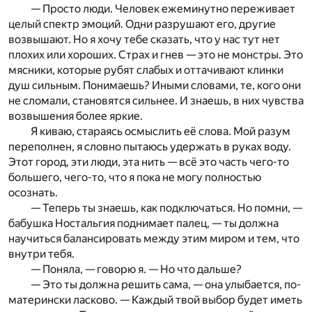
— Просто люди. Человек ежеминутно переживает
целый спектр эмоций. Одни разрушают его, другие
возвышают. Но я хочу тебе сказать, что у нас тут нет
плохих или хороших. Страх и гнев — это не монстры. Это
мясники, которые рубят слабых и оттачивают клинки
душ сильным. Понимаешь? Иными словами, те, кого они
не сломали, становятся сильнее. И знаешь, в них чувства
возвышения более яркие.
Я киваю, стараясь осмыслить её слова. Мой разум
переполнен, я словно пытаюсь удержать в руках воду.
Этот город, эти люди, эта нить — всё это часть чего-то
большего, чего-то, что я пока не могу полностью
осознать.
— Теперь ты знаешь, как подключаться. Но помни, —
бабушка Ностальгия поднимает палец, — ты должна
научиться балансировать между этим миром и тем, что
внутри тебя.
— Поняла, — говорю я. — Но что дальше?
— Это ты должна решить сама, — она улыбается, по-
матерински ласково. — Каждый твой выбор будет иметь