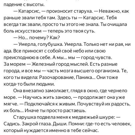
падение с высоты.
— Катарсис, — произносит старуха. — Неважно, как
раньше звали тебя там. Здесь ты — Катарсис. Тебя
всегда так звали, просто ты этого не знала. Ты очищала
боль искусством — теперь это твоя суть.
— Но… почему? Как?
— Умерла, голубушка. Умерла. Только нет ни рая, ни
ада. Все приносят с собой своё небо или свою
преисподнюю в себе. А мы… мы — город чувств.
За морем — Железный город мыслей. Есть разные
города, и все мы — часть мозга высшего организма. Те,
кого ты видела: Разочарование, Паника… Они тоже
когда-то были людьми.
Она внезапно замолкает, глядя в окно, где чернело
море. — Научись жить заново, — продолжает она уже
мягче. — Подключайся к живым. Почувствуй их радость,
их боль… Иначе ты просто растаешь.
Старушка подвела меня к медвежьей шкуре: —
Садись. Закрой глаза. Дыши. Помни: где-то есть человек,
который нуждается именно в тебе сейчас.