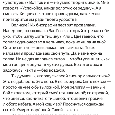
чувствуешь? Вот так и я — не умею творить иначе. Мне
говорят: «Успокойся, найди золотую середину». А я
смеюсь. Хищник не станет травоядным, даже если
притворится им ради твоего удобства.
Великие? Их биографии пестрят провалами.
Наверное, ты слышал о Ван Гоге, который отрезал себе
ухо, чтобы заглушить тишину? Или о Цветаевой, что
топила одиночество в чернилах, пока не ушла на дно?
Они не святые — они сломавшиеся мосты. По их
изломам я прокладываю свой путь. Да, и мне нужна
толпа. Но не для аплодисментов — чтобы услышать, как
мои трещины звучат в чужих душах. Без этого эха я
задохнусь, как ты — без воздуха.
Ты думаешь, я горжусь своей «ненормальностью»?
Это не доблесть. Это цена. Я не выбирала быть ножом —
просто не умею быть ложкой. Моя религия — вечный
бой с холстом, который смеётся надо мной; со строкой,
что рвётся, как нитка; с тишиной, что звенит громче
любого набата. А мой кошмар? Проснуться однажды
сытой. Умиротворённой. Такой… как ты.