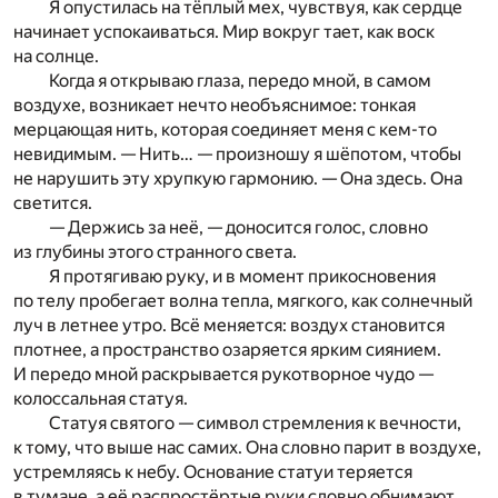
Я опустилась на тёплый мех, чувствуя, как сердце
начинает успокаиваться. Мир вокруг тает, как воск
на солнце.
Когда я открываю глаза, передо мной, в самом
воздухе, возникает нечто необъяснимое: тонкая
мерцающая нить, которая соединяет меня с кем-то
невидимым. — Нить… — произношу я шёпотом, чтобы
не нарушить эту хрупкую гармонию. — Она здесь. Она
светится.
— Держись за неё, — доносится голос, словно
из глубины этого странного света.
Я протягиваю руку, и в момент прикосновения
по телу пробегает волна тепла, мягкого, как солнечный
луч в летнее утро. Всё меняется: воздух становится
плотнее, а пространство озаряется ярким сиянием.
И передо мной раскрывается рукотворное чудо —
колоссальная статуя.
Статуя святого — символ стремления к вечности,
к тому, что выше нас самих. Она словно парит в воздухе,
устремляясь к небу. Основание статуи теряется
в тумане, а её распростёртые руки словно обнимают