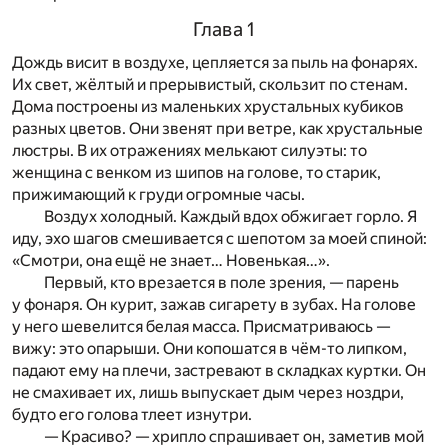
Глава 1
Дождь висит в воздухе, цепляется за пыль на фонарях.
Их свет, жёлтый и прерывистый, скользит по стенам.
Дома построены из маленьких хрустальных кубиков
разных цветов. Они звенят при ветре, как хрустальные
люстры. В их отражениях мелькают силуэты: то
женщина с венком из шипов на голове, то старик,
прижимающий к груди огромные часы.
Воздух холодный. Каждый вдох обжигает горло. Я
иду, эхо шагов смешивается с шепотом за моей спиной:
«Смотри, она ещё не знает… Новенькая…».
Первый, кто врезается в поле зрения, — парень
у фонаря. Он курит, зажав сигарету в зубах. На голове
у него шевелится белая масса. Присматриваюсь —
вижу: это опарыши. Они копошатся в чём-то липком,
падают ему на плечи, застревают в складках куртки. Он
не смахивает их, лишь выпускает дым через ноздри,
будто его голова тлеет изнутри.
— Красиво? — хрипло спрашивает он, заметив мой