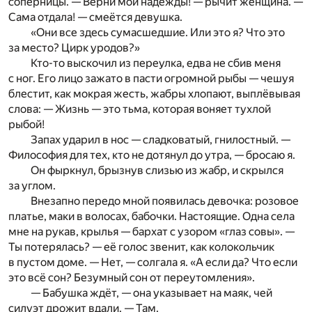
соперницы. — Верни мои надежды! — рычит женщина. —
Сама отдала! — смеётся девушка.
«Они все здесь сумасшедшие. Или это я? Что это
за место? Цирк уродов?»
Кто-то выскочил из переулка, едва не сбив меня
с ног. Его лицо зажато в пасти огромной рыбы — чешуя
блестит, как мокрая жесть, жабры хлопают, выплёвывая
слова: — Жизнь — это тьма, которая воняет тухлой
рыбой!
Запах ударил в нос — сладковатый, гнилостный. —
Философия для тех, кто не дотянул до утра, — бросаю я.
Он фыркнул, брызнув слизью из жабр, и скрылся
за углом.
Внезапно передо мной появилась девочка: розовое
платье, маки в волосах, бабочки. Настоящие. Одна села
мне на рукав, крылья — бархат с узором «глаз совы». —
Ты потерялась? — её голос звенит, как колокольчик
в пустом доме. — Нет, — солгала я. «А если да? Что если
это всё сон? Безумный сон от переутомления».
— Бабушка ждёт, — она указывает на маяк, чей
силуэт дрожит вдали. — Там.