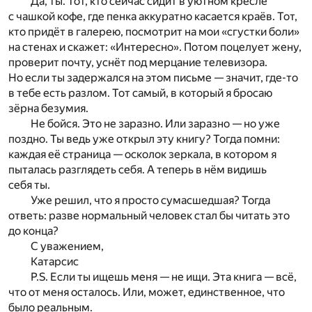
Да, ты. Тот, кто сейчас сидит в уютном кресле
с чашкой кофе, где пенка аккуратно касается краёв. Тот,
кто придёт в галерею, посмотрит на мои «сгустки боли»
на стенах и скажет: «Интересно». Потом поцелует жену,
проверит почту, уснёт под мерцание телевизора.
Но если ты задержался на этом письме — значит, где-то
в тебе есть разлом. Тот самый, в который я бросаю
зёрна безумия.
Не бойся. Это не заразно. Или заразно — но уже
поздно. Ты ведь уже открыл эту книгу? Тогда помни:
каждая её страница — осколок зеркала, в котором я
пыталась разглядеть себя. А теперь в нём видишь
себя ты.
Уже решил, что я просто сумасшедшая? Тогда
ответь: разве нормальный человек стал бы читать это
до конца?
С уважением,
Катарсис
P.S. Если ты ищешь меня — не ищи. Эта книга — всё,
что от меня осталось. Или, может, единственное, что
было реальным.