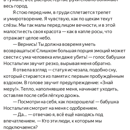
весь город.
Я стою перед ним, в груди сплетается трепет
и умиротворение. Я чувствую, как по щекам текут
слёзы. Мы так малы перед лицом вечности, и в этой
малости есть своя красота — как в капле росы, что
отражает целое небо.
— Вернись! Ты должна вовремя уметь
возвращаться! Слишком большая порция эмоций может
свести с ума человека или даже убить! — голос бабушки
Ностальгии звучит резко, вырывая меня обратно.
Я отвела взгляд — статуя исчезала, подобно сну,
который стирается из памяти с первым пробуждённым
вздохом. В голове звучит предупреждение: «Знай
меру!». Тепло, наполнявшее меня, начинает уходить,
оставляя после себя лёгкую дрожь.
— Посмотри на себя, как похорошела! — бабушка
Ностальгия смотрит на меня с одобрением.
— Да… — отвечаю я, всё ещё находясь под
впечатлением. — Кто эти люди, к которым мы
подключаемся?