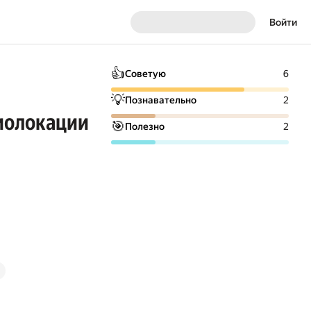
Войти
👍
Советую
6
💡
Познавательно
2
иолокации
🎯
Полезно
2