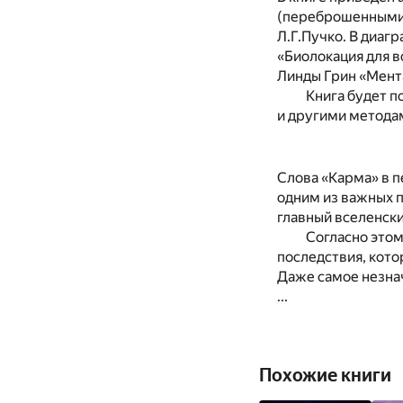
(переброшенными) 
Л.Г.Пучко. В диаг
«Биолокация для в
Линды Грин «Мент
Книга будет п
и другими метода
Слова «Карма» в п
одним из важных п
главный вселенск
Согласно этом
последствия, кото
Даже самое незнач
...
Похожие книги