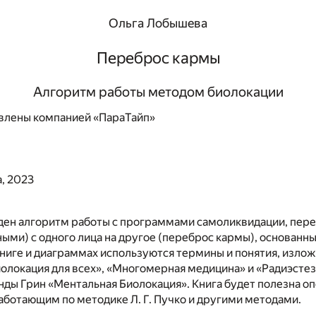
Ольга Лобышева
Переброс кармы
Алгоритм работы методом биолокации
влены компанией «ПараТайп»
, 2023
еден алгоритм работы с программами самоликвидации, пе
ми) с одного лица на другое (переброс кармы), основанны
В книге и диаграммах используются термины и понятия, изло
Биолокация для всех», «Многомерная медицина» и «Радиэсте
нды Грин «Ментальная Биолокация». Книга будет полезна о
аботающим по методике Л. Г. Пучко и другими методами.