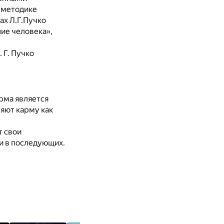
а методике
ах Л.Г.Пучко
ие человека»,
 Г. Пучко
арма является
яют карму как
т свои
 и в последующих.