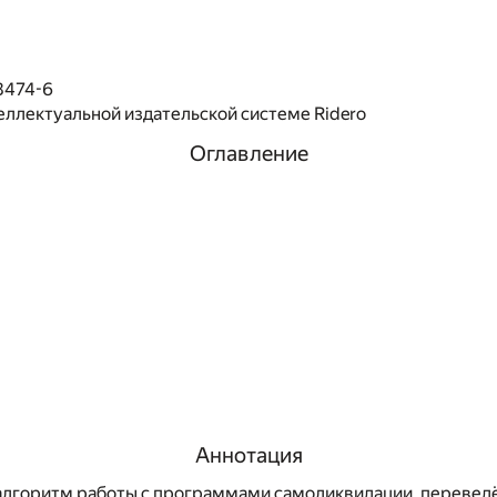
8474-6
еллектуальной издательской системе Ridero
Оглавление
Аннотация
 алгоритм работы с программами самоликвидации, переве