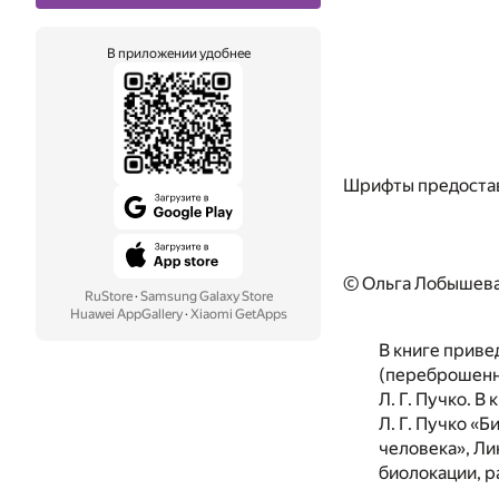
В приложении удобнее
Шрифты предоста
© Ольга Лобышева
RuStore
·
Samsung Galaxy Store
Huawei AppGallery
·
Xiaomi GetApps
В книге прив
(переброшенны
Л. Г. Пучко. 
Л. Г. Пучко «
человека», Ли
биолокации, р