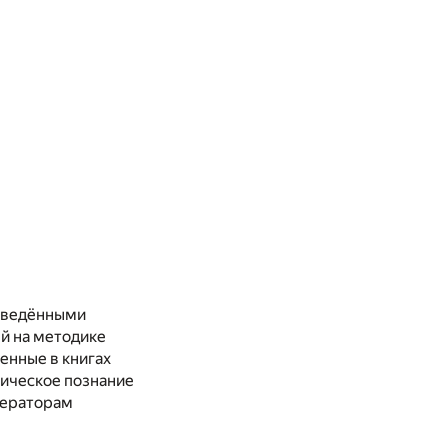
реведёнными
й на методике
женные в книгах
зическое познание
ператорам