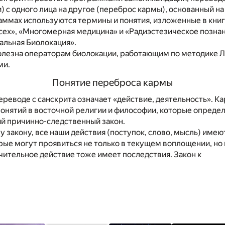
с одного лица на другое (переброс кармы), основанный н
раммах используются термины и понятия, изложенные в книг
сех», «Многомерная медицина» и «Радиэстезическое познан
альная Биолокация».
олезна операторам биолокации, работающим по методике Л.
ми.
Понятие переброса кармы
ереводе с санскрита означает «действие, деятельность». К
онятий в восточной религии и философии, которые определ
ий причинно-следственный закон.
у закону, все наши действия (поступок, слово, мысль) имею
рые могут проявиться не только в текущем воплощении, но
ительное действие тоже имеет последствия. Закон к