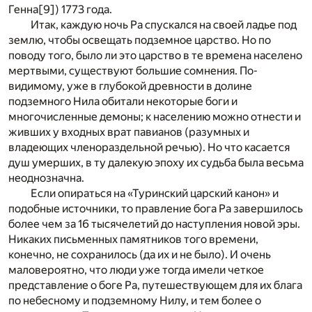
Генна
[9]
) 1773 года.
Итак, каждую ночь Ра спускался на своей ладье под
землю, чтобы освещать подземное царство. Но по
поводу того, было ли это царство в те времена населено
мертвыми, существуют большие сомнения. По-
видимому, уже в глубокой древности в долине
подземного Нила обитали некоторые боги и
многочисленные демоны; к населению можно отнести и
живших у входных врат павианов (разумных и
владеющих членораздельной речью). Но что касается
душ умерших, в ту далекую эпоху их судьба была весьма
неоднозначна.
Если опираться на «Туринский царский канон» и
подобные источники, то правление бога Ра завершилось
более чем за 16 тысячелетий до наступления новой эры.
Никаких письменных памятников того времени,
конечно, не сохранилось (да их и не было). И очень
маловероятно, что люди уже тогда имели четкое
представление о боге Ра, путешествующем для их блага
по небесному и подземному Нилу, и тем более о