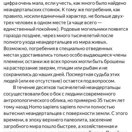
цифра очень мала, если учесть, как много было найдено
неандертальских стоянок. К тому же погребения, как
правило, носили единичный характер, не больше двух-
трех человек в одном месте (а чаще всего —
единственный покойник). Родовые могильники появятся
гораздо позднее, через много тысячелетий после
полного ухода неандертальцев из мира живых.
Возможно, погребения в специально отведенных
местах удостаивались только особо выдающиеся члены
племени; останки же всех прочих могли быть брошены
на растерзание зверям, птицам или рыбам и не
сохранились до наших дней. Посмертная судьба этих
людей (или ее отсутствие) остается под вопросом.
В течение десятков тысячелетий неандертальцы
сосуществовали бок о бок с людьми современного
антропологического облика, но примерно 35 тысяч лет
тому назад
Homo sapiens sapiens
почти полностью
вытеснил неандертальцев с поверхности земли. С этого
времени, в эпоху верхнего палеолита, заселение
загробного мира пошло быстрее, а хозяйственная и