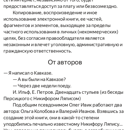
предоставляться доступ за плату или безвозмездно.
Копирование, воспроизведение и иное
использование электронной книги, ее частей,
фрагментов и элементов, выходящее за пределы
частного использования в личных (некоммерческих)
целях, без согласия правообладателя является
незаконным и влечет уголовную, административную и
гражданскую ответственность.
От авторов
— Я написал о Кавказе.
— А вы были на Кавказе?
— Через две недели поеду.
И. Ильф, Е. Петров. Двенадцать стульев (из беседы
Персицкого с Никифором Ляписом)
Под общим псевдонимом Олег Ивик работают два
автора: Ольга Колобова и Валерий Иванов. Взявшись за
создание этой книги, они в какой-то степени
уподобились печально известному Никифору Ляпису…