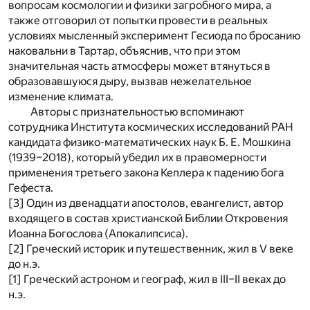
вопросам космологии и физики загробного мира, а
также отговорил от попытки провести в реальных
условиях мысленный эксперимент Гесиода по бросанию
наковальни в Тартар, объяснив, что при этом
значительная часть атмосферы может втянуться в
образовавшуюся дыру, вызвав нежелательное
изменение климата.
Авторы с признательностью вспоминают
сотрудника Института космических исследований РАН
кандидата физико-математических наук Б. Е. Мошкина
(1939–2018), который убедил их в правомерности
применения третьего закона Кеплера к падению бога
Гефеста.
[3]
Один из двенадцати апостолов, евангелист, автор
входящего в состав христианской Библии Откровения
Иоанна Богослова (Апокалипсиса).
[2]
Греческий историк и путешественник, жил в V веке
до н.э.
[1]
Греческий астроном и географ, жил в III–II веках до
н.э.