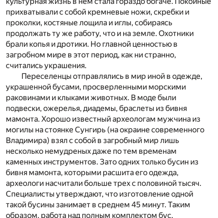
культурная жизнь в нем стала гораздо богаче. Покойные
прихватывали с собой кремневые ножи, скребки и
проколки, костяные лощила и иглы, собираясь
продолжать ту же работу, что и на земле. Охотники
брали копья и дротики. Но главной ценностью в
загробном мире в этот период, как ни странно,
считались украшения.
Переселенцы отправлялись в мир иной в одежде,
украшенной бусами, просверленными морскими
раковинами и клыками животных. В моде были
подвески, ожерелья, диадемы, браслеты из бивня
мамонта. Хорошо известный археологам мужчина из
могилы на стоянке Сунгирь (на окраине современного
Владимира) взял с собой в загробный мир лишь
несколько немудреных даже по тем временам
каменных инструментов. Зато одних только бусин из
бивня мамонта, которыми расшита его одежда,
археологи насчитали больше трех с половиной тысяч.
Специалисты утверждают, что изготовление одной
такой бусины занимает в среднем 45 минут. Таким
образом, работа над полным комплектом бус,