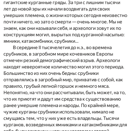
гигантские курганные гряды. За три с лишним тысячи
лет до новой эры их начали воздвигать для своих
умерших племена, о жизни которых сегодня неизвестно
почти ничего, но зато о смерти — очень многое. Мы не
знаем, как они называли себя, и археологи зовут их по
конструкциям могил, вырытых под курганной насыпью:
ямники, катакомбники, срубники…
В середине II тысячелетия до н.э., во времена
срубников, в загробном мире кочевников Европы
отмечен резкий демографический взрыв. Археологи
находят невероятное количество могил этого периода.
Большинство из них очень бедны: срубники
отправлялись в загробный мир, прихватив с собой, как
правило, грубый лепной горшок и немного мяса.
Непонятно, на что они рассчитывали, быть может, на то,
что их приютят и дадут им средства к существованию
ранее умершие племена и народы. По крайней мере,
чужие курганы срубники использовали, нимало не
смущаясь тем, что у них уже есть владельцы. Тысячи
курганов, возведенных ямниками и катакомбниками для