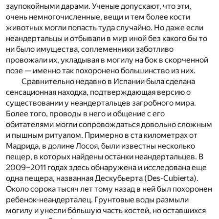
заупокойными дарами. Ученые допускают, что эти,
очень немногочисленные, вещи и тем более кости
животных могли попасть туда случайно. Но даже если
неандертальцы и отбывали в мир иной без какого бы то
ни было имущества, соплеменники заботливо
провожали их, укладывая в могилу на бок в скорченной
позе — именно так похоронено большинство из них.
Сравнительно недавно в Испании была сделана
сенсационная находка, подтверждающая версию о
существовании у неандертальцев загробного мира.
Более того, проводы в него и общение с его
обитателями могли сопровождаться довольно сложным
и пышным ритуалом. Примерно в ста километрах от
Мадрида, в долине Лосоя, были известны несколько
пещер, в которых найдены останки неандертальцев. В
2009–2011 годах здесь обнаружена и исследована еще
одна пещера, названная Дескубьерта (Des-Cubierta).
Около сорока тысяч лет тому назад в ней был похоронен
ребенок-неандерталец. Грунтовые воды размыли
могилу и унесли бо́льшую часть костей, но оставшихся