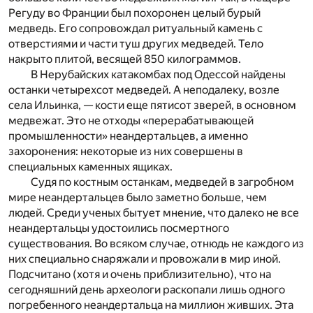
Регуду во Франции был похоронен целый бурый
медведь. Его сопровождал ритуальный камень с
отверстиями и части туш других медведей. Тело
накрыто плитой, весящей 850 килограммов.
В Нерубайских катакомбах под Одессой найдены
останки четырехсот медведей. А неподалеку, возле
села Ильинка, — кости еще пятисот зверей, в основном
медвежат. Это не отходы «перерабатывающей
промышленности» неандертальцев, а именно
захоронения: некоторые из них совершены в
специальных каменных ящиках.
Судя по костным останкам, медведей в загробном
мире неандертальцев было заметно больше, чем
людей. Среди ученых бытует мнение, что далеко не все
неандертальцы удостоились посмертного
существования. Во всяком случае, отнюдь не каждого из
них специально снаряжали и провожали в мир иной.
Подсчитано (хотя и очень приблизительно), что на
сегодняшний день археологи раскопали лишь одного
погребенного неандертальца на миллион живших. Эта