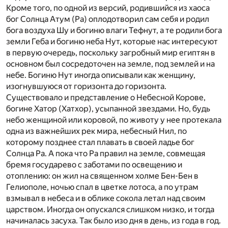
Кроме того, по одной из версий, родившийся из хаоса
бог Солнца Атум (Ра) оплодотворил сам себя и родил
бога воздуха Шу и богиню влаги Тефнут, а те родили бога
земли Геба и богиню неба Нут, которые нас интересуют
в первую очередь, поскольку загробный мир египтян в
основном был сосредоточен на земле, под землей и на
небе. Богиню Нут иногда описывали как женщину,
изогнувшуюся от горизонта до горизонта.
Существовало и представление о Небесной Корове,
богине Хатор (Хатхор), усыпанной звездами. Но, будь
небо женщиной или коровой, по животу у нее протекала
одна из важнейших рек мира, небесный Нил, по
которому позднее стал плавать в своей ладье бог
Солнца Ра. А пока что Ра правил на земле, совмещая
бремя государево с заботами по освещению и
отоплению: он жил на священном холме Бен-Бен в
Гелиополе, ночью спал в цветке лотоса, а по утрам
взмывал в небеса и в облике сокола летал над своим
царством. Иногда он опускался слишком низко, и тогда
начиналась засуха. Так было изо дня в день, из года в год.