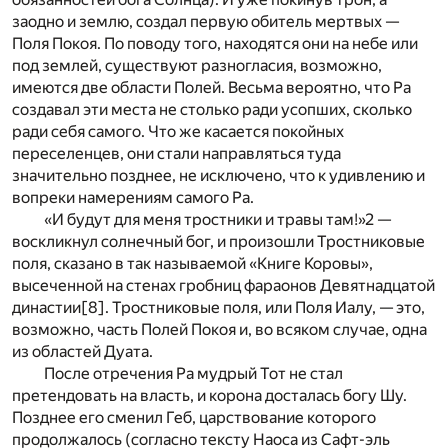
заодно и землю, создал первую обитель мертвых —
Поля Покоя. По поводу того, находятся они на небе или
под землей, существуют разногласия, возможно,
имеются две области Полей. Весьма вероятно, что Ра
создавал эти места не столько ради усопших, сколько
ради себя самого. Что же касается покойных
переселенцев, они стали направляться туда
значительно позднее, не исключено, что к удивлению и
вопреки намерениям самого Ра.
«И будут для меня тростники и травы там!»
2
—
воскликнул солнечный бог, и произошли Тростниковые
поля, сказано в так называемой «Книге Коровы»,
высеченной на стенах гробниц фараонов Девятнадцатой
династии
[8]
. Тростниковые поля, или Поля Иалу, — это,
возможно, часть Полей Покоя и, во всяком случае, одна
из областей Дуата.
После отречения Ра мудрый Тот не стал
претендовать на власть, и корона досталась богу Шу.
Позднее его сменил Геб, царствование которого
продолжалось (согласно тексту Наоса из Сафт-эль