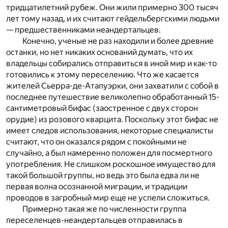
тридцатилетний рубеж. Они жили примерно 300 тысяч
лет тому назад, и их считают гейдельбергскими людьми
— предшественниками неандертальцев.
Конечно, ученые не раз находили и более древние
останки, но нет никаких оснований думать, что их
владельцы собирались отправиться в иной мир и как-то
готовились к этому переселению. Что же касается
жителей Сьерра-де-Атапуэрки, они захватили с собой в
последнее путешествие великолепно обработанный 15-
сантиметровый бифас (заостренное с двух сторон
орудие) из розового кварцита. Поскольку этот бифас не
имеет следов использования, некоторые специалисты
считают, что он оказался рядом с покойными не
случайно, а был намеренно положен для посмертного
употребления. Не слишком роскошное имущество для
такой большой группы, но ведь это была едва ли не
первая волна осознанной миграции, и традиции
проводов в загробный мир еще не успели сложиться.
Примерно такая же по численности группа
переселенцев-неандертальцев отправилась в