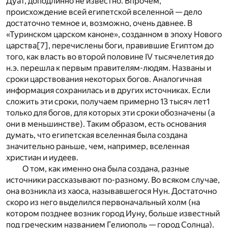
Дуат, доподлинно не известно. Впрочем,
происхождение всей египетской вселенной — дело
достаточно темное и, возможно, очень давнее. В
«Туринском царском каноне», созданном в эпоху Нового
царства
[7]
, перечислены боги, правившие Египтом до
того, как власть во второй половине IV тысячелетия до
н.э. перешла к первым правителям-людям. Названы и
сроки царствования некоторых богов. Аналогичная
информация сохранилась и в других источниках. Если
сложить эти сроки, получаем примерно 13 тысяч лет
1
только для богов, для которых эти сроки обозначены (а
они в меньшинстве). Таким образом, есть основания
думать, что египетская вселенная была создана
значительно раньше, чем, например, вселенная
христиан и иудеев.
О том, как именно она была создана, разные
источники рассказывают по-разному. Во всяком случае,
она возникла из хаоса, называвшегося Нун. Достаточно
скоро из него выделился первоначальный холм (на
котором позднее возник город Иуну, больше известный
под греческим названием Гелиополь — город Солнца).