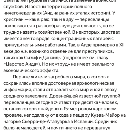
Вальгалле трудовая повинность заменена воинской
службой. Известны территории полного
ничегонеделания (Аид на ранних этапах истории). У
христиан — как в раю, так и в аду — переселенцы
вовлекаются в разнообразную деятельность, но ее
трудно назвать хозяйственной. В некоторых царствах
имеется нечто вроде концентрационных лагерей с
принудительными работами. Так, в Аиде примерно в XII
веке до н.э. возникло отделение для преступников,
таких как Сизиф и Данаиды (подробнее см. главу
«Царство Аида»). Но их «труд» не имеет реального
экономического эффекта.
Первые жители загробного мира, о которых
сохранилась вполне достоверная археологическая
информация, стали отправляться в мир иной в эпоху
среднего палеолита. Древнейшей известной группой
переселенцев сегодня считают три десятка человек,
останки которых найдены в 15-метровом карстовом
провале, неподалеку от входа в пещеру Куэва-Майор на
нагорье Сьерра-де-Атапуэрка в Испании. Среди них
было немало детей, и почти никто не перешагнул