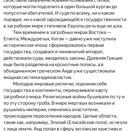
себя, были захвачены новыми хозяевами степей,
которые могли подселить в один большой курган до
полусотни обитателей. И судя по всему, ни о каком
порядке, ни о какой зарождающейся государственности
в загробном мире степняков Европы речь еще не шла.
Тем временем в загробных мирах Востока —
Египта, Междуречья, Китая — давно уже наступила
историческая эпоха: сформировались первые
государства, создавался чиновничий аппарат,
действовали суды, вводились законы. Древняя Греция
еще была разделена на крохотные полисы, а в
объединенном греческом Аиде уже существовала
мощная система единовластия.
Молодые мировые религии, подчиняя себе
государства и континенты, перекраивали карту
загробного мира. Религиозные войны бушевали по ту и
по эту сторону гроба. В мире мертвых возникали и
рушились империи, сменялись властители,
происходили переселения народов. Целые области,
такие как, например, Элизий (Елисейские поля), исчезли
с лица земли. Аид попал в сферу экспансии христиан и