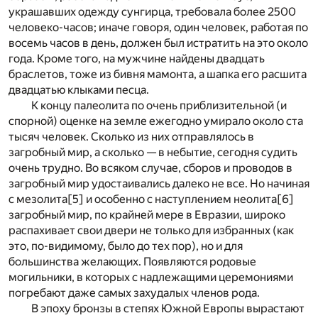
украшавших одежду сунгирца, требовала более 2500
человеко-часов; иначе говоря, один человек, работая по
восемь часов в день, должен был истратить на это около
года. Кроме того, на мужчине найдены двадцать
браслетов, тоже из бивня мамонта, а шапка его расшита
двадцатью клыками песца.
К концу палеолита по очень приблизительной (и
спорной) оценке на земле ежегодно умирало около ста
тысяч человек. Сколько из них отправлялось в
загробный мир, а сколько — в небытие, сегодня судить
очень трудно. Во всяком случае, сборов и проводов в
загробный мир удостаивались далеко не все. Но начиная
с мезолита
[5]
и особенно с наступлением неолита
[6]
загробный мир, по крайней мере в Евразии, широко
распахивает свои двери не только для избранных (как
это, по-видимому, было до тех пор), но и для
большинства желающих. Появляются родовые
могильники, в которых с надлежащими церемониями
погребают даже самых захудалых членов рода.
В эпоху бронзы в степях Южной Европы вырастают