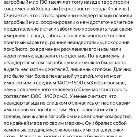
загробный мир 130 тысяч лет тому назад с территории
современной Хорватии (окрестности города Крапины).
Считается, что с этого времени неандертальцы освоили
загробный мир, сформировали о нем достаточно четкое
представление и стали заботливо провожать туда своих
умерших. Правда, забота эта носила иногда не вполне
понятный характер: ранние неандертальцы, похоронив
покойного, со временем расчленяли его и изымали
череп или укладывали его отдельно. По-видимому, в
неандертальском загробном мире можно было часто
видеть несчастных жителей, лишенных головы. Для них
это было тем более печальной утратой, что их мозг
имел объем в среднем 1400–1600 см
3
и был больше,
чем у современного человека (объем мозга которого
составляет 1300–1400 см
3
). Ученые считают, что
неандертальцы не слишком отличались от нас по своим
умственным способностям. Но, с головой или без
головы, они жили в загробном мире вполне комфортно,
по крайней мере по своим меркам. Они брали с собой
каменные орудия, мясо животных и их рога, кусочки
охры… Известны могилы, в которые были положены