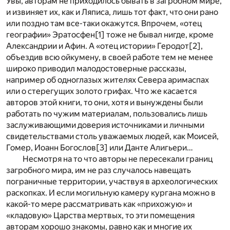
Увы, авторам не приходилось бывать в загробном мире,
и извиняет их, как и Ляписа, лишь тот факт, что они рано
или поздно там все-таки окажутся. Впрочем, «отец
географии» Эратосфен
[1]
тоже не бывал нигде, кроме
Александрии и Афин. А «отец истории» Геродот
[2]
,
объездив всю ойкумену, в своей работе тем не менее
широко приводил малодостоверные рассказы,
например об одноглазых жителях Севера аримаспах
или о стерегущих золото грифах. Что же касается
авторов этой книги, то они, хотя и вынуждены были
работать по чужим материалам, пользовались лишь
заслуживающими доверия источниками и личными
свидетельствами столь уважаемых людей, как Моисей,
Гомер, Иоанн Богослов
[3]
или Данте Алигьери…
Несмотря на то что авторы не пересекали границ
загробного мира, им не раз случалось навещать
пограничные территории, участвуя в археологических
раскопках. И если могильную камеру кургана можно в
какой-то мере рассматривать как «прихожую» и
«кладовую» Царства мертвых, то эти помещения
авторам хорошо знакомы, равно как и многие их