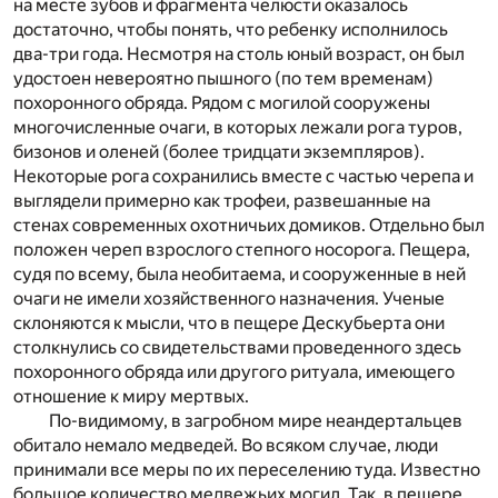
на месте зубов и фрагмента челюсти оказалось
достаточно, чтобы понять, что ребенку исполнилось
два-три года. Несмотря на столь юный возраст, он был
удостоен невероятно пышного (по тем временам)
похоронного обряда. Рядом с могилой сооружены
многочисленные очаги, в которых лежали рога туров,
бизонов и оленей (более тридцати экземпляров).
Некоторые рога сохранились вместе с частью черепа и
выглядели примерно как трофеи, развешанные на
стенах современных охотничьих домиков. Отдельно был
положен череп взрослого степного носорога. Пещера,
судя по всему, была необитаема, и сооруженные в ней
очаги не имели хозяйственного назначения. Ученые
склоняются к мысли, что в пещере Дескубьерта они
столкнулись со свидетельствами проведенного здесь
похоронного обряда или другого ритуала, имеющего
отношение к миру мертвых.
По-видимому, в загробном мире неандертальцев
обитало немало медведей. Во всяком случае, люди
принимали все меры по их переселению туда. Известно
большое количество медвежьих могил. Так, в пещере