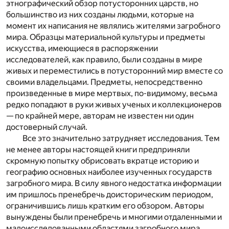
этнографический обзор потусторонних царств, но
большинство из них созданы людьми, которые на
момент их написания не являлись жителями загробного
мира. Образцы материальной культуры и предметы
искусства, имеющиеся в распоряжении
исследователей, как правило, были созданы в мире
живых и переместились в потусторонний мир вместе со
своими владельцами. Предметы, непосредственно
произведенные в мире мертвых, по-видимому, весьма
редко попадают в руки живых ученых и коллекционеров
— по крайней мере, авторам не известен ни один
достоверный случай.
Все это значительно затрудняет исследования. Тем
не менее авторы настоящей книги предприняли
скромную попытку обрисовать вкратце историю и
географию основных наиболее изученных государств
загробного мира. В силу явного недостатка информации
им пришлось пренебречь доисторическим периодом,
ограничившись лишь кратким его обзором. Авторы
вынуждены были пренебречь и многими отдаленными и
малоисследованными областями загробного мира,