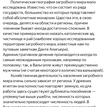
Политическая география загробного мира мало
исследована. Известно, что он состоит из ряда
государств, большинство из которых представляют
собой абсолютные монархии. Царства эти, в свою
очередь, делятся на области и регионы, причем
членение бывает иногда достаточно сложным. В
качестве примера можно назвать католические ад,
чистилище и рай (наиболее хорошо исследованные
территории загробного мира, известные нам по
путевым заметкам Данте Алигьери).
Административное деление производится иногда по
самым неожиданным признакам, например по
половому: так, в Вальгалле живут преимущественно
мужчины (не считая некоторого количества валькирий).
Хозяйственная деятельность населения загробного
мира очень сильно зависит от региона. У древних
египтян она полностью повторяет земную, но для
работы здесь существуют дубликаты покойников —
упомянутые выше ушебти, численность которых
значительно превосходит численность людей. В