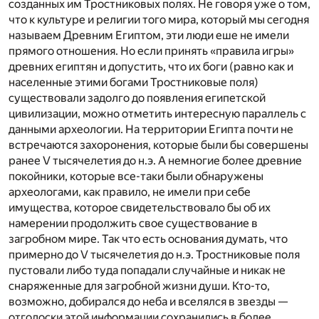
созданных им Тростниковых полях. Не говоря уже о том,
что к культуре и религии того мира, который мы сегодня
называем Древним Египтом, эти люди еше не имели
прямого отношения. Но если принять «правила игры»
древних египтян и допустить, что их боги (равно как и
населенные этими богами Тростниковые поля)
существовали задолго до появления египетской
цивилизации, можно отметить интересную параллель с
данными археологии. На территории Египта почти не
встречаются захоронения, которые были бы совершены
ранее V тысячелетия до н.э. А немногие более древние
покойники, которые все-таки были обнаружены
археологами, как правило, не имели при себе
имущества, которое свидетельствовало бы об их
намерении продолжить свое существование в
загробном мире. Так что есть основания думать, что
примерно до V тысячелетия до н.э. Тростниковые поля
пустовали либо туда попадали случайные и никак не
снаряженные для загробной жизни души. Кто-то,
возможно, добирался до неба и вселялся в звезды —
отголоски этой информации сохранились в более