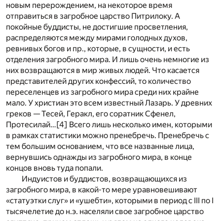
новым перерождением, на некоторое время
отправиться в загробное царство Питрилоку. А
покойные буддисты, не достигшие просветления,
распределяются между мирами голодных духов,
ревнивых богов и пр., которые, в сущности, и есть
отделения загробного мира. И лишь очень немногие из
них возвращаются в мир живых людей. Что касается
представителей других конфессий, то количество
переселенцев из загробного мира среди них крайне
мало. У христиан это всем известный Лазарь. У древних
греков — Тесей, Геракл, его соратник Сфенел,
Протесилай…
[4]
Всего лишь несколько имен, которыми
в рамках статистики можно пренебречь. Пренебречь с
тем большим основанием, что все названные лица,
вернувшись однажды из загробного мира, в конце
концов вновь туда попали.
Индуистов и буддистов, возвращающихся из
загробного мира, в какой-то мере уравновешивают
«статуэтки слуг» и «ушебти», которыми в период с III по I
тысячелетие до н.э. населяли свое загробное царство