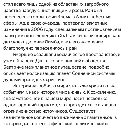
стал всего лишь одной из областей их загробного
царства наряду с чистилищем и раем. Рай был
перенесен с территории Эдема в Азии в небесные
сферы. Ад, в свою очередь, претерпел заметные
изменения в 2006 году: специальным постановлением
папы римского Бенедикта XVI там было ликвидировано
детское отделение Лимба, и все его население
благополучно переселилось в рай.
Умершие осваивали космическое пространство, и
уже в XIV веке Данте, совершивший в обществе
Беатриче межпланетное путешествие, подробно
описывает колонизацию планет Солнечной системы
душами праведных христиан.
История загробного мира столь же ярка и полна
событиями, как и история мира живых. К сожалению,
знакомство с ней в нашем мире носит несколько
односторонний характер, что прежде всего вызвано
ограниченностью источников. Существует
значительное количество письменных памятников, в
которых дается географический, политический и