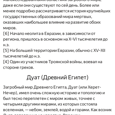
даже если они существуют по сей день. Более или
менее подробно рассматривается история крупнейших
государственных образований мира мертвых,
оказавших наибольшее влияние на развитие обоих
миров.
[6]
Начало неолита в Евразии, в зависимости от
региона, пришлось в основном на X–VI тысячелетия до
н.э.
[5]
На большей территории Евразии, обычно с XV–XII
тысячелетий до н.э.
[4]
Один из участников Троянской войны, воевал на
стороне греков.
Дуат (Древний Египет)
Загробный мир Древнего Египта, Дуат (или Херет-
Нечер), имел очень сложную историю и топологию и
был тесно переплетен с миром живых, точнее с
четырьмя другими мирами, из которых состояла
вселенная, — небом, землей, водой и горами. Как возник