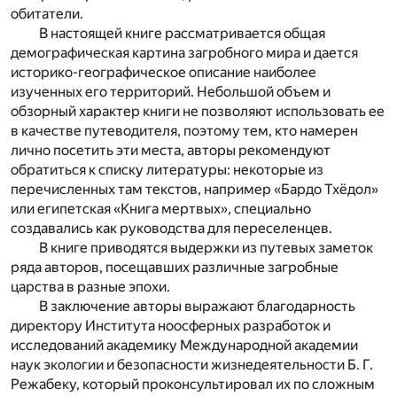
обитатели.
В настоящей книге рассматривается общая
демографическая картина загробного мира и дается
историко-географическое описание наиболее
изученных его территорий. Небольшой объем и
обзорный характер книги не позволяют использовать ее
в качестве путеводителя, поэтому тем, кто намерен
лично посетить эти места, авторы рекомендуют
обратиться к списку литературы: некоторые из
перечисленных там текстов, например «Бардо Тхёдол»
или египетская «Книга мертвых», специально
создавались как руководства для переселенцев.
В книге приводятся выдержки из путевых заметок
ряда авторов, посещавших различные загробные
царства в разные эпохи.
В заключение авторы выражают благодарность
директору Института нооcферных разработок и
исследований академику Международной академии
наук экологии и безопасности жизнедеятельности Б. Г.
Режабеку, который проконсультировал их по сложным