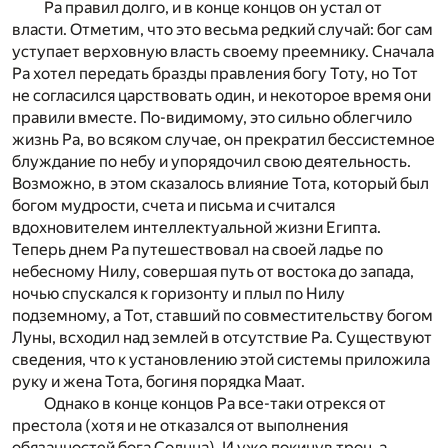
Ра правил долго, и в конце концов он устал от
власти. Отметим, что это весьма редкий случай: бог сам
уступает верховную власть своему преемнику. Сначала
Ра хотел передать бразды правления богу Тоту, но Тот
не согласился царствовать один, и некоторое время они
правили вместе. По-видимому, это сильно облегчило
жизнь Ра, во всяком случае, он прекратил бессистемное
блуждание по небу и упорядочил свою деятельность.
Возможно, в этом сказалось влияние Тота, который был
богом мудрости, счета и письма и считался
вдохновителем интеллектуальной жизни Египта.
Теперь днем Ра путешествовал на своей ладье по
небесному Нилу, совершая путь от востока до запада,
ночью спускался к горизонту и плыл по Нилу
подземному, а Тот, ставший по совместительству богом
Луны, всходил над землей в отсутствие Ра. Существуют
сведения, что к установлению этой системы приложила
руку и жена Тота, богиня порядка Маат.
Однако в конце концов Ра все-таки отрекся от
престола (хотя и не отказался от выполнения
обязанностей бога Солнца). И уже покинув трон, а