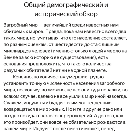
Общий демографический и
исторический обзор
Загробный мир — величайший среди известных нам
обитаемых миров. Правда, пока нам известно всего два
таких мира, но, учитывая, что его население составляет,
по разным оценкам, от шестидесяти до ста с лишним
миллиардов человек (именно столько людей умерло на
Земле за всю историю ее существования), есть
основания предположить, что такого количества
разумных обитателей нет ни на одной планете.
Конечно, по количеству умерших трудно
установить точную численность населения загробного
мира, поскольку, возможно, не все они туда попали и, во
всяком случае, далеко не все ушли в мир иной навсегда.
Скажем, индуисты и буддисты имеют тенденцию
возвращаться в мир живых. Но и те и другие рано или
поздно покидают колесо перерождений. А до того, как
это произойдет, они вовсе не обязательно рождаются в
нашем мире. Индуист после смерти может, перед