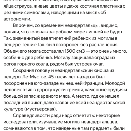
яйца страуса, живые цветы и даже костяная пластинка с
резными символами, наводящими на мысль об
астрономии.
Впрочем, со временем неандертальцы, видимо,
поняли, что голова в загробном мире лишней не будет.
Так, знаменитый девятилетний ребенок из могилы в
пещере Тешик-Таш был похоронен без расчленения.
Объем его мозга составлял 1500 см
3
— это очень много,
особенно для ребенка. Могилу защищала ограда из
рогов горного козла, рядом был устроен очаг.
Сохранил голову и неандертальский юноша из
пещеры Ле-Мустье. 45 тысяч лет назад он был
похоронен на юго-западе нынешней Франции. Молодой
человек взял в дорогу куски кремня, каменные орудия и
большой запас жареного мяса. А место, где он нашел
последний приют, дало название всей неандертальской
культуре (мустьерская).
Справедливости ради надо отметить: некоторые
исследователи, изучавшие могилы неандертальцев,
сомневаются в том, что найденные там предметы были