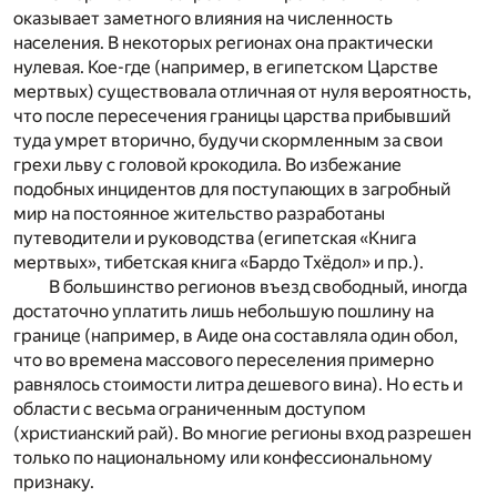
оказывает заметного влияния на численность
населения. В некоторых регионах она практически
нулевая. Кое-где (например, в египетском Царстве
мертвых) существовала отличная от нуля вероятность,
что после пересечения границы царства прибывший
туда умрет вторично, будучи скормленным за свои
грехи льву с головой крокодила. Во избежание
подобных инцидентов для поступающих в загробный
мир на постоянное жительство разработаны
путеводители и руководства (египетская «Книга
мертвых», тибетская книга «Бардо Тхёдол» и пр.).
В большинство регионов въезд свободный, иногда
достаточно уплатить лишь небольшую пошлину на
границе (например, в Аиде она составляла один обол,
что во времена массового переселения примерно
равнялось стоимости литра дешевого вина). Но есть и
области с весьма ограниченным доступом
(христианский рай). Во многие регионы вход разрешен
только по национальному или конфессиональному
признаку.