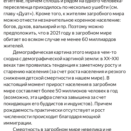
египтяне, причем сплошь и рядом на одного человека-
переселенца приходилось по несколько ушебти (см.
главу «Дуат»). Кроме того, к жителям загробного мира
можно отнести незначительное коренное население:
богов, духов, валькирий и пр. Поэтому можно
предположить, что в 2021 году в загробном мире
обитает во всяком случае не менее 60 миллиардов
жителей.
Демографическая картина этого мира в чем-то
сходна с демографической картиной земли: в XX–XXI
веках там проявилась тенденция к заметному росту и
старению населения (за счет роста населения и резкого
снижения детской смертности в нашем мире). В
настоящий момент прирост населения в загробном
мире составляет более 50 миллионов человек в год
(возможно, эта цифра слегка завышена за счет
покидающих его буддистов и индуистов). Причем
рождаемость практически отсутствует и рост
численности происходит благодаря мощной
иммиграции.
Смертность в загробном мире невелика и не