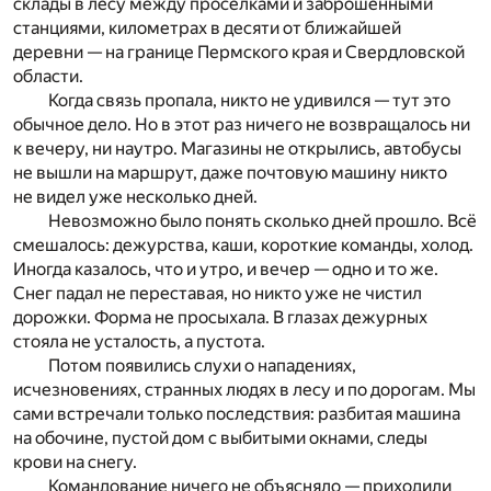
склады в лесу между просёлками и заброшенными
станциями, километрах в десяти от ближайшей
деревни — на границе Пермского края и Свердловской
области.
Когда связь пропала, никто не удивился — тут это
обычное дело. Но в этот раз ничего не возвращалось ни
к вечеру, ни наутро. Магазины не открылись, автобусы
не вышли на маршрут, даже почтовую машину никто
не видел уже несколько дней.
Невозможно было понять сколько дней прошло. Всё
смешалось: дежурства, каши, короткие команды, холод.
Иногда казалось, что и утро, и вечер — одно и то же.
Снег падал не переставая, но никто уже не чистил
дорожки. Форма не просыхала. В глазах дежурных
стояла не усталость, а пустота.
Потом появились слухи о нападениях,
исчезновениях, странных людях в лесу и по дорогам. Мы
сами встречали только последствия: разбитая машина
на обочине, пустой дом с выбитыми окнами, следы
крови на снегу.
Командование ничего не объясняло — приходили