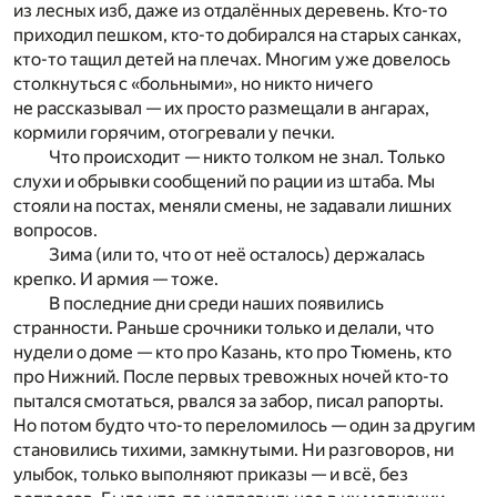
из лесных изб, даже из отдалённых деревень. Кто-то
приходил пешком, кто-то добирался на старых санках,
кто-то тащил детей на плечах. Многим уже довелось
столкнуться с «больными», но никто ничего
не рассказывал — их просто размещали в ангарах,
кормили горячим, отогревали у печки.
Что происходит — никто толком не знал. Только
слухи и обрывки сообщений по рации из штаба. Мы
стояли на постах, меняли смены, не задавали лишних
вопросов.
Зима (или то, что от неё осталось) держалась
крепко. И армия — тоже.
В последние дни среди наших появились
странности. Раньше срочники только и делали, что
нудели о доме — кто про Казань, кто про Тюмень, кто
про Нижний. После первых тревожных ночей кто-то
пытался смотаться, рвался за забор, писал рапорты.
Но потом будто что-то переломилось — один за другим
становились тихими, замкнутыми. Ни разговоров, ни
улыбок, только выполняют приказы — и всё, без