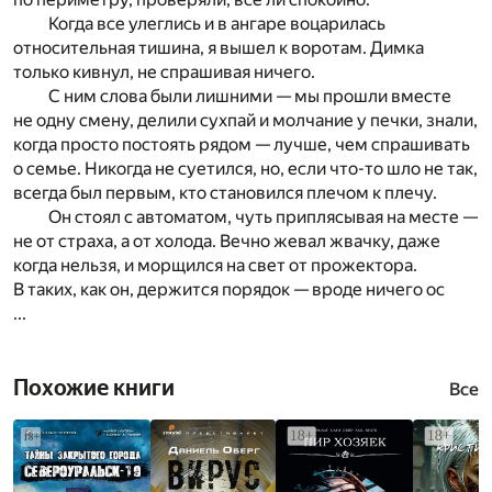
Когда все улеглись и в ангаре воцарилась
относительная тишина, я вышел к воротам. Димка
только кивнул, не спрашивая ничего.
С ним слова были лишними — мы прошли вместе
не одну смену, делили сухпай и молчание у печки, знали,
когда просто постоять рядом — лучше, чем спрашивать
о семье. Никогда не суетился, но, если что-то шло не так,
всегда был первым, кто становился плечом к плечу.
Он стоял с автоматом, чуть приплясывая на месте —
не от страха, а от холода. Вечно жевал жвачку, даже
когда нельзя, и морщился на свет от прожектора.
В таких, как он, держится порядок — вроде ничего ос
...
Похожие книги
Все