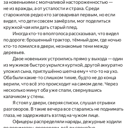
за новенькими с молчаливой настороженностью —
не из вражды, а от усталости и страха. Среди
старожилов редко кто заговаривал первым, но если
видел, что дети совсем замёрзли, мог поделиться
кружкой чая или дать старый плед.
Иногда кто-то вполголоса рассказывал, что видел
по дороге: брошенный трактор, тёмный дом, где ночью
кто-то ломился в двери, незнакомые тени между
деревьев.
Двое новеньких устроились прямо у выхода — один
из мужиков быстро укрылся курткой, другой аккуратно
уложил сына, приглушённо шепча ему+ что-то на ухо.
Оба были какие-то слишком тихие, будто не до конца
верили, что всё это происходит на самом деле. Через
несколько минут оба уже спали, свернувшись
калачиком у стены.
Я стоял у двери, сверяя списки, слушал отрывки
разговоров. В такие вечера все старались не поднимать
глаза, не задерживать взгляд на чужом лице.
Офицеры распределяли наряды, дежурные ходили
по периметру, проверяли, всё ли спокойно.