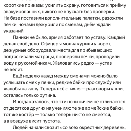
короткие приказы: усилить охрану, готовиться к приёму
эвакуированных, никого не впускать без проверки.
На базе поставили дополнительные палатки, разожгли
печки, ночами дежурили по сменам, днём ждали
указаний.
Паники не было, армия работает по уставу. Каждый
делал своё дело. Офицеры молча курили у ворот,
дежурные оборудовали места для прибывающих:
подтаскивали матрацы, проверяли печки, проводили
воду к рукомойникам. Жаловались редко — устав
не велит.
Ещё неделю назад между сменами можно было
услышать смех у печки, редкие байки про службу или
жалобы на кашу. Теперь всё стихло — разговоры ушли,
осталась только рутина.
Иногда казалось, что эти ночи ничем не отличаются
от десятков других на учениях: те же армейские байки,
тот же костёр — только теперь никто не смеётся,
а в воздухе висит пустота.
Людей начали свозить со всех окрестных деревень,