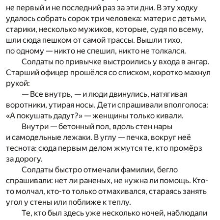
не первый и не последний раз за эти дни. В эту ходку
удалось собрать сорок три человека: матери с детьми,
старики, несколько мужиков, которые, судя по всему,
шли сюда пешком от самой трассы. Вышли тихо,
по одному — никто не спешил, никто не толкался.
Солдаты по привычке выстроились у входа в ангар.
Старший офицер прошёлся со списком, коротко махнул
рукой:
— Все внутрь, — и люди двинулись, натягивая
воротники, утирая носы. Дети спрашивали вполголоса:
«А покушать дадут?» — женщины только кивали.
Внутри — бетонный пол, вдоль стен нары
и самодельные лежаки. В углу — печка, вокруг неё
теснота: сюда первым делом жмутся те, кто промёрз
за дорогу.
Солдаты быстро отмечали фамилии, бегло
спрашивали: нет ли раненых, не нужна ли помощь. Кто-
то молчал, кто-то только отмахивался, стараясь занять
угол у стены или поближе к теплу.
Те, кто был здесь уже несколько ночей, наблюдали