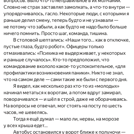
вопросов. Было что-то неправильное в их молчании.
Словно не страх заставлял замолкать, а что-то внутри —
упорядочивалось, гасло. Некоторые люди, с которыми я
раньше делил смену, теперь будто и не узнавали —
не потому что забыли, а как будто не надо было больше
ничего помнить. Просто шаг, команда, тишина.
В столовой шептались: «Наши того… как в отключке,
пустые глаза, будто робот». Офицеры только
отмахивались: «Психика не выдерживает, у некоторых
и раньше случалось». Кто-то предположил, что
командование вкололо какое-то успокоительное, «для
профилактики возникновения паники». Никто не знал,
что на самом деле — сами такие же были с первого дня.
Я видел, как несколько раз кто-то из «молодых»
начинал метаться к воротам, а потом вдруг замирал,
поворачивался — и шёл в строй, даже не оборачиваясь.
На вопросы не отвечал, мог стоять на посту по шесть
часов, не шевелясь.
Тогда я ещё думал — мало ли, нервы, на морозе
у всех крыша едет…
Автобус остановился у ворот ближе к полуночи —