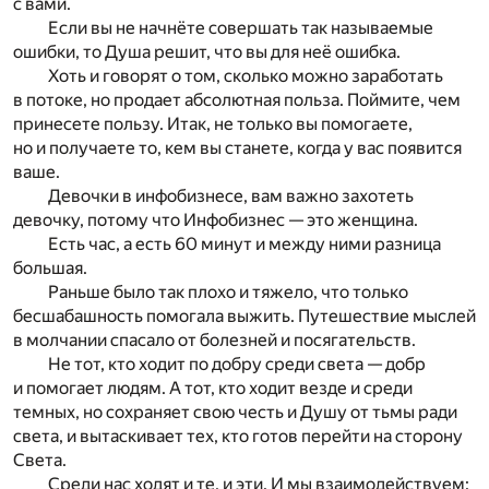
с вами.
Если вы не начнёте совершать так называемые
ошибки, то Душа решит, что вы для неё ошибка.
Хоть и говорят о том, сколько можно заработать
в потоке, но продает абсолютная польза. Поймите, чем
принесете пользу. Итак, не только вы помогаете,
но и получаете то, кем вы станете, когда у вас появится
ваше.
Девочки в инфобизнесе, вам важно захотеть
девочку, потому что Инфобизнес — это женщина.
Есть час, а есть 60 минут и между ними разница
большая.
Раньше было так плохо и тяжело, что только
бесшабашность помогала выжить. Путешествие мыслей
в молчании спасало от болезней и посягательств.
Не тот, кто ходит по добру среди света — добр
и помогает людям. А тот, кто ходит везде и среди
темных, но сохраняет свою честь и Душу от тьмы ради
света, и вытаскивает тех, кто готов перейти на сторону
Света.
Среди нас ходят и те, и эти. И мы взаимодействуем: