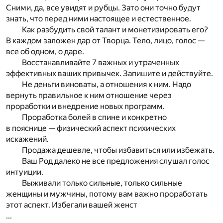
Сними, да, все увидят и рубцы. Зато они точно будут
знать, что перед ними настоящее и естественное.
Как разбудить свой талант и монетизировать его?
В каждом заложен дар от Творца. Тело, лицо, голос —
все об одном, о даре.
Восстанавливайте 7 важных и утраченных
эффективных ваших привычек. Запишите и действуйте.
Не деньги виноваты, а отношения к ним. Надо
вернуть правильное к ним отношение через
проработки и внедрение новых программ.
Проработка болей в спине и конкретно
в пояснице — физический аспект психических
искажений.
Продажа дешевле, чтобы избавиться или избежать.
Ваш Род далеко не все предложения слушал голос
интуиции.
Выживали только сильные, только сильные
женщины и мужчины, потому вам важно проработать
этот аспект. Избегали вашей женст
...