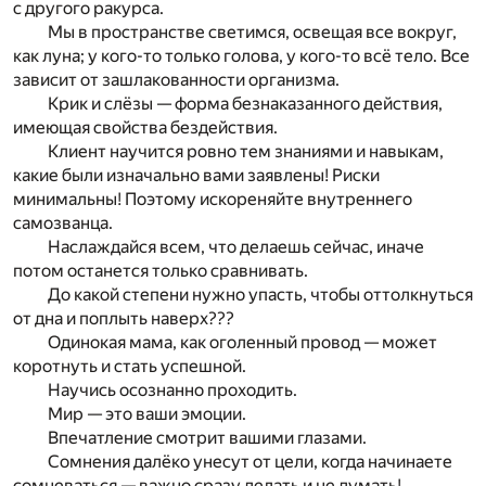
с другого ракурса.
Мы в пространстве светимся, освещая все вокруг,
как луна; у кого-то только голова, у кого-то всё тело. Все
зависит от зашлакованности организма.
Крик и слёзы — форма безнаказанного действия,
имеющая свойства бездействия.
Клиент научится ровно тем знаниями и навыкам,
какие были изначально вами заявлены! Риски
минимальны! Поэтому искореняйте внутреннего
самозванца.
Наслаждайся всем, что делаешь сейчас, иначе
потом останется только сравнивать.
До какой степени нужно упасть, чтобы оттолкнуться
от дна и поплыть наверх???
Одинокая мама, как оголенный провод — может
коротнуть и стать успешной.
Научись осознанно проходить.
Мир — это ваши эмоции.
Впечатление смотрит вашими глазами.
Сомнения далёко унесут от цели, когда начинаете
сомневаться — важно сразу делать и не думать!