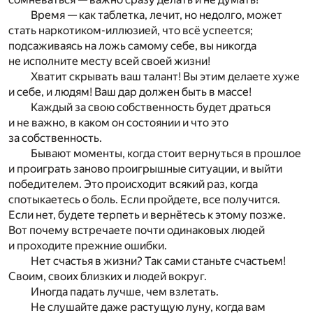
Время — как таблетка, лечит, но недолго, может
стать наркотиком-иллюзией, что всё успеется;
подсаживаясь на ложь самому себе, вы никогда
не исполните месту всей своей жизни!
Хватит скрывать ваш талант! Вы этим делаете хуже
и себе, и людям! Ваш дар должен быть в массе!
Каждый за свою собственность будет драться
и не важно, в каком он состоянии и что это
за собственность.
Бывают моменты, когда стоит вернуться в прошлое
и проиграть заново проигрышные ситуации, и выйти
победителем. Это происходит всякий раз, когда
спотыкаетесь о боль. Если пройдете, все получится.
Если нет, будете терпеть и вернётесь к этому позже.
Вот почему встречаете почти одинаковых людей
и проходите прежние ошибки.
Нет счастья в жизни? Так сами станьте счастьем!
Своим, своих близких и людей вокруг.
Иногда падать лучше, чем взлетать.
Не слушайте даже растущую луну, когда вам