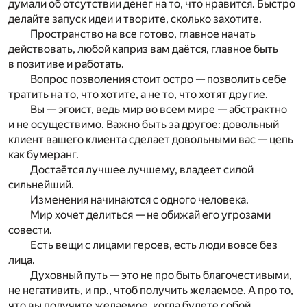
думали об отсутствии денег на то, что нравится. Быстро
делайте запуск идеи и творите, сколько захотите.
Пространство на все готово, главное начать
действовать, любой каприз вам даётся, главное быть
в позитиве и работать.
Вопрос позволения стоит остро — позволить себе
тратить на то, что хотите, а не то, что хотят другие.
Вы — эгоист, ведь мир во всем мире — абстрактно
и не осуществимо. Важно быть за другое: довольный
клиент вашего клиента сделает довольными вас — цепь
как бумеранг.
Достаётся лучшее лучшему, владеет силой
сильнейший.
Изменения начинаются с одного человека.
Мир хочет делиться — не обижай его угрозами
совести.
Есть вещи с лицами героев, есть люди вовсе без
лица.
Духовный путь — это не про быть благочестивыми,
не негативить, и пр., чтоб получить желаемое. А про то,
что вы получите желаемое, когда будете собой,