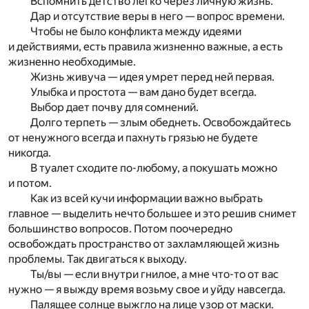
Вспомнить детство легко через личную жизнь.
Дар и отсутствие веры в него — вопрос времени.
Чтобы не было конфликта между идеями
и действиями, есть правила жизненно важные, а есть
жизненно необходимые.
Жизнь живуча — идея умрет перед ней первая.
Улыбка и простота — вам дано будет всегда.
Выбор дает почву для сомнений.
Долго терпеть — злым обеднеть. Освобождайтесь
от ненужного всегда и пахнуть грязью не будете
никогда.
В туалет сходите по-любому, а покушать можно
и потом.
Как из всей кучи информации важно выбрать
главное — выделить нечто большее и это решив снимет
большинство вопросов. Потом поочередно
освобождать пространство от захламляющей жизнь
проблемы. Так двигаться к выходу.
Ты/вы — если внутри гнилое, а мне что-то от вас
нужно — я выжду время возьму свое и уйду навсегда.
Палящее солнце выжгло на лице узор от маски.