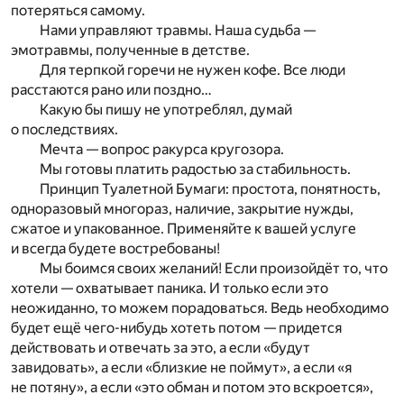
потеряться самому.
Нами управляют травмы. Наша судьба —
эмотравмы, полученные в детстве.
Для терпкой горечи не нужен кофе. Все люди
расстаются рано или поздно…
Какую бы пишу не употреблял, думай
о последствиях.
Мечта — вопрос ракурса кругозора.
Мы готовы платить радостью за стабильность.
Принцип Туалетной Бумаги: простота, понятность,
одноразовый многораз, наличие, закрытие нужды,
сжатое и упакованное. Применяйте к вашей услуге
и всегда будете востребованы!
Мы боимся своих желаний! Если произойдёт то, что
хотели — охватывает паника. И только если это
неожиданно, то можем порадоваться. Ведь необходимо
будет ещё чего-нибудь хотеть потом — придется
действовать и отвечать за это, а если «будут
завидовать», а если «близкие не поймут», а если «я
не потяну», а если «это обман и потом это вскроется»,