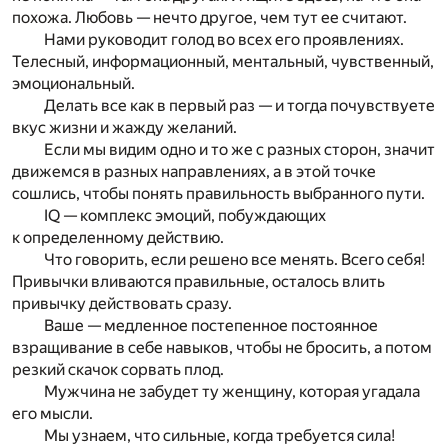
похожа. Любовь — нечто другое, чем тут ее считают.
Нами руководит голод во всех его проявлениях.
Телесный, информационный, ментальный, чувственный,
эмоциональный.
Делать все как в первый раз — и тогда почувствуете
вкус жизни и жажду желаний.
Если мы видим одно и то же с разных сторон, значит
движемся в разных направлениях, а в этой точке
сошлись, чтобы понять правильность выбранного пути.
IQ — комплекс эмоций, побуждающих
к определенному действию.
Что говорить, если решено все менять. Всего себя!
Привычки вливаются правильные, осталось влить
привычку действовать сразу.
Ваше — медленное постепенное постоянное
взращивание в себе навыков, чтобы не бросить, а потом
резкий скачок сорвать плод.
Мужчина не забудет ту женщину, которая угадала
его мысли.
Мы узнаем, что сильные, когда требуется сила!