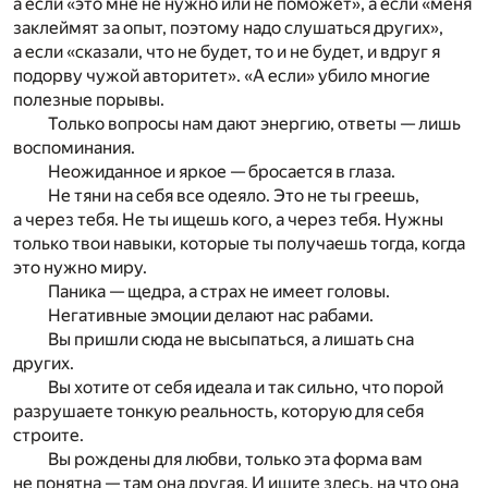
а если «это мне не нужно или не поможет», а если «меня
заклеймят за опыт, поэтому надо слушаться других»,
а если «сказали, что не будет, то и не будет, и вдруг я
подорву чужой авторитет». «А если» убило многие
полезные порывы.
Только вопросы нам дают энергию, ответы — лишь
воспоминания.
Неожиданное и яркое — бросается в глаза.
Не тяни на себя все одеяло. Это не ты греешь,
а через тебя. Не ты ищешь кого, а через тебя. Нужны
только твои навыки, которые ты получаешь тогда, когда
это нужно миру.
Паника — щедра, а страх не имеет головы.
Негативные эмоции делают нас рабами.
Вы пришли сюда не высыпаться, а лишать сна
других.
Вы хотите от себя идеала и так сильно, что порой
разрушаете тонкую реальность, которую для себя
строите.
Вы рождены для любви, только эта форма вам
не понятна — там она другая. И ищите здесь, на что она