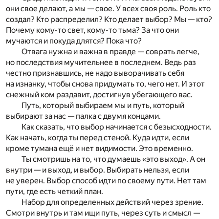
они свое делают, а мы — свое. У всех своя роль. Роль кто
создал? Кто распределил? Кто делает выбор? Мы — кто?
Почему кому-то свет, кому-то тьма? За что они
мучаются и покуда длятся? Пока что?
Отвага нужна и важна в правде — соврать легче,
но последствия мучительнее в последнем. Ведь раз
честно признавшись, не надо выворачивать себя
на изнанку, чтобы снова придумать то, чего нет. И этот
снежный ком раздавит, достигнув убегающего вас.
Путь, который выбираем мы и путь, который
выбирают за нас — палка с двумя концами.
Как сказать, что выбор начинается с безысходности.
Как начать, когда ты перед стеной. Куда идти, если
кроме тумана ещё и нет видимости. Это временно.
Ты смотришь на то, что думаешь «это выход». А он
внутри — и выход, и выбор. Выбирать нельзя, если
не уверен. Выбор способ идти по своему пути. Нет там
пути, где есть четкий план.
Набор для определенных действий через зрение.
Смотри внутрь и там ищи путь, через суть и смысл —