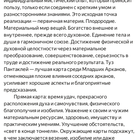
индивидуальный мистический опыт, который приносит
пользу, только если соединен с крепким умом и
разносторонними знаниями. Это исходная точка
реализации — первичная материя. Плодородие.
Материальный мир вещей. Богатство внешнее и
внутреннее, прежде всего духовное. Единение тела и
души в гармоничном союзе. Достижение физической и
духовной целостности через материальное
преобразование, совершенствование, серьезность в
труде и достижение реального результата. Туз
Пантаклей — лучшая карта среди Младших Арканов,
отменяющая плохие влияния соседних арканов,
усиливает хорошие аспекты и благоприятные
предсказания.
Прямая карта:
время удач, прекрасного
расположения духа и самочувствия, физического
благополучия и изобилия. Уважение к своим и чужим
материальным ресурсам, здоровью, имуществу и
практическим умениям. Улучшение обстоятельств,
«свет в конце тоннеля». Окружающие карты подскажут,
в чем заключается везение, изобилие или даже