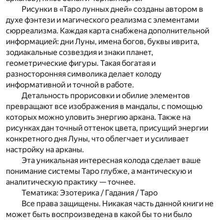
Рисунки в «Таро лунных дней» созданы автором в
духе фэнтези и магического реализма с элементами
сюрреализма. Каждая карта снабжена дополнительной
информацией: дни Луны, имена богов, буквы иврита,
зодиакальные созвездия и знаки планет,
геометрические фигуры. Такая богатая и
разносторонняя символика делает колоду
информативной и точной в работе.
Детальность прорисовки и обилие элементов
превращают все изображения в мандалы, с помощью
которых можно уловить энергию аркана. Также на
рисунках дан точный оттенок цвета, присущий энергии
конкретного дня Луны, что облегчает и усиливает
настройку на арканы.
Эта уникальная интересная колода сделает ваше
понимание системы Таро глубже, а мантическую и
аналитическую практику — точнее.
Тематика: Эзотерика / Гадания / Таро
Все права защищены. Никакая часть данной книги не
может быть воспроизведена в какой бы то ни было