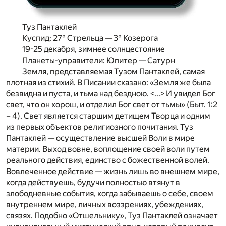
Туз Пантаклей
Куспид: 27° Стрельца — 3° Козерога
19-25 декабря, зимнее солнцестояние
Планеты-управители: Юпитер — Сатурн
Земля, представляемая Тузом Пантаклей, самая
плотная из стихий. В Писании сказано:
«Земля же была
безвидна и пуста, и тьма над бездною. <...> И увидел Бог
свет, что он хорош, и отделил Бог свет от тьмы»
(Быт. 1:2
– 4). Свет является старшим детищем Творца и одним
из первых объектов религиозного почитания
.
Туз
Пантаклей — осуществление высшей Воли в мире
материи. Выход вовне, воплощение своей воли путем
реального действия, единство с божественной волей.
Вовлеченное действие — жизнь лишь во внешнем мире,
когда
действуешь, будучи полностью втянут в
злободневные события, когда забываешь о себе, своем
внутреннем мире, личных воззрениях, убеждениях,
связях. Подобно «Отшельнику», Туз Пантаклей означает