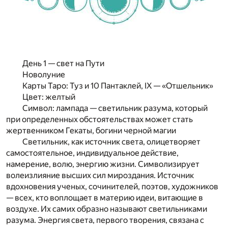
День 1 — свет на Пути
Новолуние
Карты Таро:
Туз и 10 Пантаклей, IX — «Отшельник»
Цвет:
желтый
Символ:
лампада — светильник разума
, который
при определенных обстоятельствах может стать
жертвенником Гекаты, богини черной магии
С
ветильник, как источник света, олицетворяет
самостоятельное, индивидуальное действие,
намерение, волю, энергию жизни. Символизирует
волеизлияние высших сил мироздания. Источник
вдохновения ученых, сочинителей, поэтов, художников
— всех, кто воплощает в материю идеи, витающие в
воздухе. Их самих образно называют
светильниками
разума
. Энергия света, первого творения, связана с