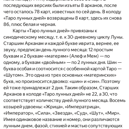
последующих версиях были изъяты 8 арканов, после
чего осталось 78 карт, известных по сей день. В колоду
«Таро лунных дней» возвращены 8 карт, здесь их снова
86, плюс белая и черная.
Карты «Таро лунных дней» привязаны к
синодическому месяцу, т. е. к 30-дневному циклу Луны.
Старшим Арканам и каждой букве иврита, вернее, ее
звуку, предписан день лунного месяца: 12 простым
буквам и 2 буквам-«матерям» (Алеф и Мем) — по
одному, а буквам «двойным» — по 2 лунных дня. Шин —
буква особая и соотносится с особенной картой Таро —
«Шутом». Это одна из трех основных «материнских»
букв, но произносится двояко: «шин» и «син». Поэтому
ей тоже принадлежат 2 дня. Таким образом, Старших
Арканов в колоде «Таро лунных дней» не 22, а 30, что
соответствует количеству дней лунного месяца. Восемь
козырей удвоены: «Жрица», «Императрица»,
«Император», «Сила», «Звезда», «Суд», «Шут», «Мир».
Имея одинаковое название и номер, они различаются
лунным днем, фазой, стихией и мастью сопутствующих