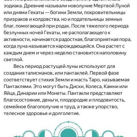
зодиака. Древние называли новолуние Мертвой Луной
или днями Гекаты — богини Земли, покровительницы
призраков и колдовства, но и подательницы земных
благ, помогающей при родах. После тяжелого периода
безлунных ночей Гекаты, не располагающего к
активности, начинается радостная, благоприятная пора,
когда луна называется нарождающейся. Она растет с
каждым днем и через неделю становится наполовину
светлой.
Весь период растущей луны используют для
создания талисманов, или
пантаклей
. Первой фазе
соответствует стихия Земли и масть Таро, называемая
Пантаклями. Это могут быть Диски, Колеса, Камни или
Яйца, Динарии или Монеты. Пантакли представляют
благосостояние, деньги, плодородие и плодовитость,
семейное благополучие и труд, а также упорство,
телесное здоровье и долголетие.