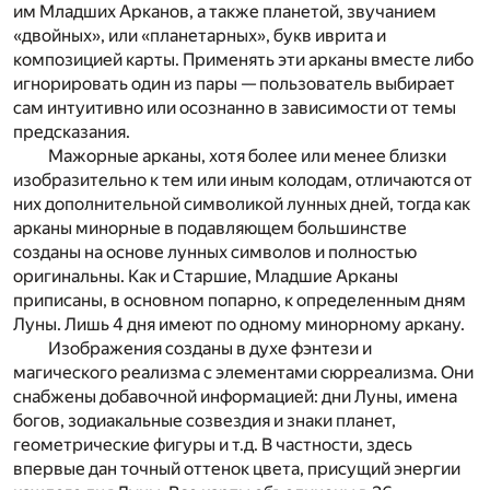
им Младших Арканов, а также планетой, звучанием
«двойных», или «планетарных», букв иврита и
композицией карты. Применять эти арканы вместе либо
игнорировать один из пары — пользователь выбирает
сам интуитивно или осознанно в зависимости от темы
предсказания.
Мажорные арканы, хотя более или менее близки
изобразительно к тем или иным колодам, отличаются от
них дополнительной символикой лунных дней, тогда как
арканы минорные в подавляющем большинстве
созданы на основе лунных символов и полностью
оригинальны. Как и Старшие, Младшие Арканы
приписаны, в основном попарно, к определенным дням
Луны. Лишь 4 дня имеют по одному минорному аркану.
Изображения созданы в духе фэнтези и
магического реализма с элементами сюрреализма. Они
снабжены добавочной информацией: дни Луны, имена
богов, зодиакальные созвездия и знаки планет,
геометрические фигуры и т.д. В частности, здесь
впервые дан точный оттенок цвета, присущий энергии