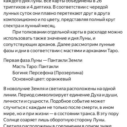
каждого дня Луны. Все карты объединены в 26
триптихов и 4 диптиха. В соответствии с чередой
лунных суток они плавно перетекают друг в друга
композиционно и по цвету, представляя полный круг
спектра и лунный месяц.
При толковании отдельной карты в раскладе можно
использовать также значение и дня Луны, и
сопутствующих арканов. Далее рассмотрим лунные
фазы и дни в соответствии с мастями и арканами Таро.
Первая фаза Луны — Пантакли Земли
Масть Таро:
Пантакли
Богиня:
Персефона
(Прозерпина)
Основной цвет:
оранжевый
В
новолуние Земля и светила расположены на одной
линии. Период символизирует единение Духа и души,
личности и сущности. Подобное событие может
случиться с каждым не только после смерти, в ином
мире, но и при жизни — в состоянии транса. В эту пору
Солнце озаряет лишь оборотную сторону Луны.
Светила расположены в соединении в одном знаке