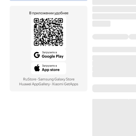
В приложении удобнее
RuStore
·
Samsung Galaxy Store
Huawei AppGallery
·
Xiaomi GetApps