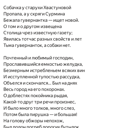
Собачка у старухи Хвастуновой
Пропала, а у скряги Сурмина
Бежала гувернантка — ищет новой.
О том и о другом извещена
Столица чрез известную газету;
Явилась тотчас разных свойств и лет
Тьма гувернанток, а собаки нет.
Почтенный и любимый господин,
Прославившийся емкостью желудка,
Безмерным истребленьем всяких вин
И исступленной тупостью рассудка,
Объелся и скончался… Был на днях
Весь город на его похоронах.
О доблестях покойника рыдая,
Какой-то друг три речи произнес,
И было много толков, много слез,
Потом была пирушка — и большая!
На голову обжоры непохож,
Был полон погреб дорогих бутылок.