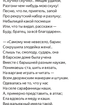
«Скучно! скучно!.. Ямщик удалой,
Разгони чем-нибудь мою скуку!
Песню, что ли, приятель, запой
Про рекрутский набор и разлуку;
Небылицей какой посмеши
Или, что ты видал, расскажи —
Буду, братец, за всё благодарен».
— «Самому мне невесело, барин:
Сокрушила злодейка жена!..
Слышь ты, смолоду, сударь, она
В барском доме была учена
Вместе с барышней разным наукам,
Понимаешь-ста, шить и вязать,
На варгане играть и читать —
Всем дворянским манерам и штукам.
Одевалась не то, что у нас
На селе сарафанницы наши,
А, примерно представить, в атлас;
Ела вдоволь и меду и каши.
Вид вальяжный имела такой,