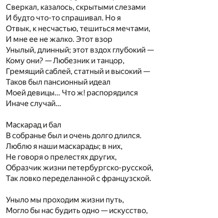
Сверкал, казалось, скрытыми слезами
И будто что-то спрашивал. Но я
Отвык, к несчастью, тешиться мечтами,
И мне ее не жалко. Этот взор
Унылый, длинный; этот вздох глубокий —
Кому они? — Любезник и танцор,
Гремящий саблей, статный и высокий —
Таков был пансионный идеал
Моей девицы… Что ж! распорядился
Иначе случай…
Маскарад и бал
В собранье был и очень долго длился.
Люблю я наши маскарады; в них,
Не говоря о прелестях других,
Образчик жизни петербургско-русской,
Так ловко переделанной с французской.
Уныло мы проходим жизни путь,
Могло бы нас будить одно — искусство,