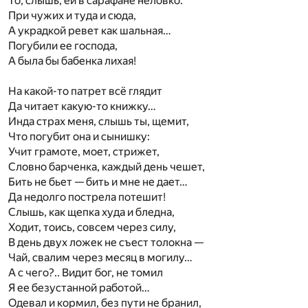
То, слышь, ей в сарафане неловко.
При чужих и туда и сюда,
А украдкой ревет как шальная…
Погубили ее господа,
А была бы бабенка лихая!
На какой-то патрет всё глядит
Да читает какую-то книжку…
Инда страх меня, слышь ты, щемит,
Что погубит она и сынишку:
Учит грамоте, моет, стрижет,
Словно барченка, каждый день чешет,
Бить не бьет — бить и мне не дает…
Да недолго пострела потешит!
Слышь, как щепка худа и бледна,
Ходит, тоись, совсем через силу,
В день двух ложек не съест толокна —
Чай, свалим через месяц в могилу…
А с чего?.. Видит бог, не томил
Я ее безустанной работой…
Одевал и кормил, без пути не бранил,