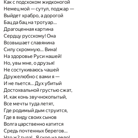
Как с подскоком жидконогой
Немец мой — сутул, поджар —
Выйдет храбро, а дорогой
Бац да бац на тротуар…
Драгоценная картина
Сердцу русскому! Она
Возвышает славянина
Силу скромную… Вина!
На здоровье Руси нашей!
Но, увы мне, о друзья!
Не состукиваюсь чашей
Дружелюбно с вами я —
И не пьется… Дух убитый
Достохвальной грустью сжат,
И, как конь звучнокопытый,
Все мечты туда летят,
Где родимый дым струится,
Где в виду своих сынов
Волга царственно катится
Средь почтенных берегов…
Что ж? туда!.. Я скор на дело!