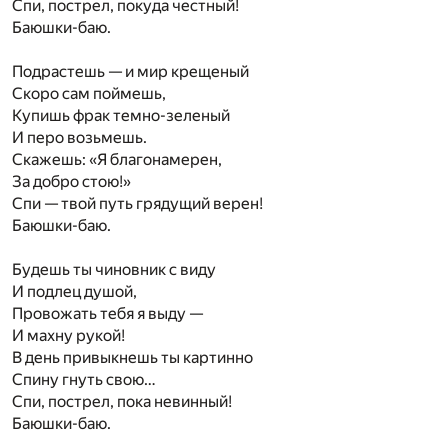
Спи, пострел, покуда честный!
Баюшки-баю.
Подрастешь — и мир крещеный
Скоро сам поймешь,
Купишь фрак темно-зеленый
И перо возьмешь.
Скажешь: «Я благонамерен,
За добро стою!»
Спи — твой путь грядущий верен!
Баюшки-баю.
Будешь ты чиновник с виду
И подлец душой,
Провожать тебя я выду —
И махну рукой!
В день привыкнешь ты картинно
Спину гнуть свою…
Спи, пострел, пока невинный!
Баюшки-баю.