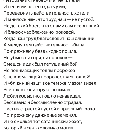
«Избранники небес» мы пели, пели
И песнями пересоздать умы,
Перевернуть действительность хотели,
И мнилось нам, что труд наш — не пустой,
Не детский бред, что с нами сам всевышний
И близок час блаженно-роковой,
Когда наш труд благословит наш ближний!
А между тем действительность была
По-прежнему безвыходно пошла,
Не убыло ни горя, ни пороков —
Смешон и дик был петушиный бой
Не понимающих толпы пророков
С не внемлющей пророчествам толпой!
И «ближний наш» всё тем же глазом видел,
Всё так же близоруко понимал,
Любил корыстно, пошло ненавидел,
Бесславно и бессмысленно страдал.
Пустых страстей пустой и праздный грохот
По-прежнему движенье заменял,
И не смолкал тот сатанинский хохот,
Который в сень холодную могил