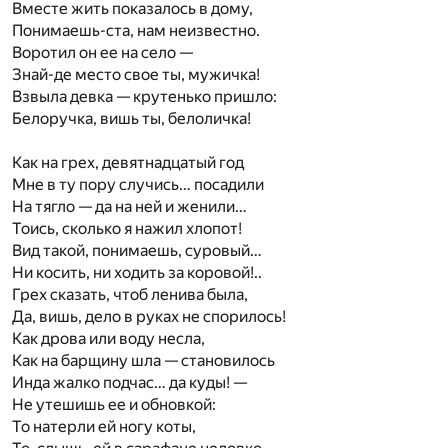
Вместе жить показалось в дому,
Понимаешь-ста, нам неизвестно.
Воротил он ее на село —
Знай-де место свое ты, мужичка!
Взвыла девка — крутенько пришло:
Белоручка, вишь ты, белоличка!
Как на грех, девятнадцатый год
Мне в ту пору случись… посадили
На тягло — да на ней и женили…
Тоись, сколько я нажил хлопот!
Вид такой, понимаешь, суровый…
Ни косить, ни ходить за коровой!..
Грех сказать, чтоб ленива была,
Да, вишь, дело в руках не спорилось!
Как дрова или воду несла,
Как на барщину шла — становилось
Инда жалко подчас… да куды! —
Не утешишь ее и обновкой:
То натерли ей ногу коты,