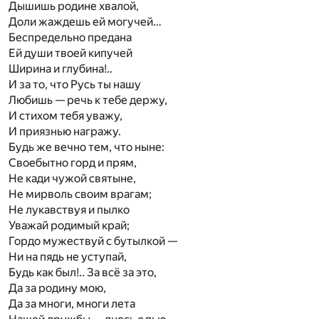
Дышишь родине хвалой,
Доли жаждешь ей могучей…
Беспредельно предана
Ей души твоей кипучей
Ширина и глубина!..
И за то, что Русь ты нашу
Любишь — речь к тебе держу,
И стихом тебя уважу,
И приязнью награжу.
Будь же вечно тем, что ныне:
Своебытно горд и прям,
Не кади чужой святыне,
Не мирволь своим врагам;
Не лукавствуя и пылко
Уважай родимый край;
Гордо мужествуй с бутылкой —
Ни на пядь не уступай,
Будь как был!.. За всё за это,
Да за родину мою,
Да за многи, многи лета