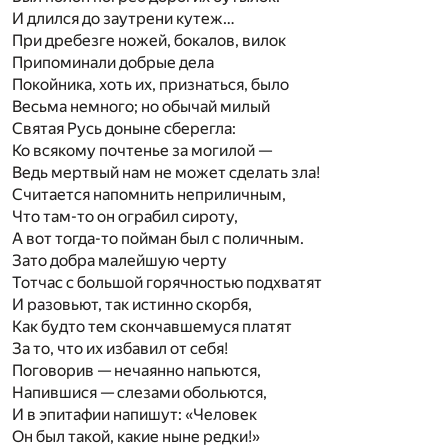
И длился до заутрени кутеж…
При дребезге ножей, бокалов, вилок
Припоминали добрые дела
Покойника, хоть их, признаться, было
Весьма немного; но обычай милый
Святая Русь доныне сберегла:
Ко всякому почтенье за могилой —
Ведь мертвый нам не может сделать зла!
Считается напомнить неприличным,
Что там-то он ограбил сироту,
А вот тогда-то пойман был с поличным.
Зато добра малейшую черту
Тотчас с большой горячностью подхватят
И разовьют, так истинно скорбя,
Как будто тем скончавшемуся платят
За то, что их избавил от себя!
Поговорив — нечаянно напьются,
Напившися — слезами обольются,
И в эпитафии напишут: «Человек
Он был такой, какие ныне редки!»