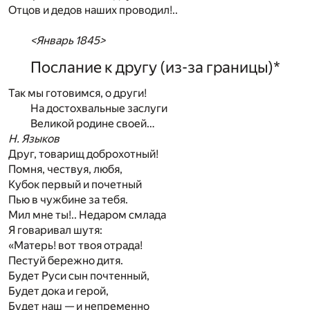
Отцов и дедов наших проводил!..
<Январь 1845>
Послание к другу (из-за границы)
*
Так мы готовимся, о други!
На достохвальные заслуги
Великой родине своей…
Н. Языков
Друг, товарищ доброхотный!
Помня, чествуя, любя,
Кубок первый и почетный
Пью в чужбине за тебя.
Мил мне ты!.. Недаром смлада
Я говаривал шутя:
«Матерь! вот твоя отрада!
Пестуй бережно дитя.
Будет Руси сын почтенный,
Будет дока и герой,
Будет наш — и непременно