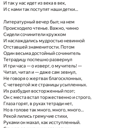
И так у нас идет из века в век,
И с нами так поступят наши детки…
Литературный вечер был; на нем
Происходило чтенье. Важно, чинно
Сидели сочинители кружком
И наслаждались мудростью невинной
Отставшей знаменитости. Потом
Один весьма достойный сочинитель
Тетрадицу поспешно развернул
И три часа — о изверг, о мучитель! —
Читал, читал и — даже сам зевнул,
Не говоря о жертвах благосклонных,
С четвертой же страницы усыпленных.
Их разбудил восторженный поэт;
Он с места встал торжественно и строго,
Глаза горят, в руках тетради нет,
Но в голове так много, много, много…
Рекой лились гремучие стихи,
Руками он махал, как исступленный.