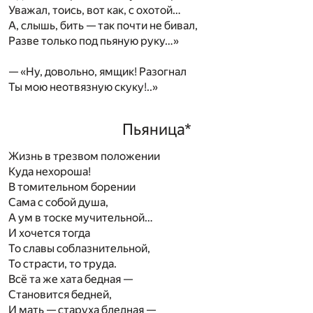
Уважал, тоись, вот как, с охотой…
А, слышь, бить — так почти не бивал,
Разве только под пьяную руку…»
— «Ну, довольно, ямщик! Разогнал
Ты мою неотвязную скуку!..»
Пьяница
*
Жизнь в трезвом положении
Куда нехороша!
В томительном борении
Сама с собой душа,
А ум в тоске мучительной…
И хочется тогда
То славы соблазнительной,
То страсти, то труда.
Всё та же хата бедная —
Становится бедней,
И мать — старуха бледная —