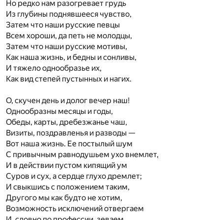
Но редко нам разогревает грудь
Из глубины поднявшееся чувство,
Затем что наши русские певцы
Всем хороши, да петь не молодцы,
Затем что наши русские мотивы,
Как наша жизнь, и бедны и сонливы,
И тяжело однообразье их,
Как вид степей пустынных и нагих.
О, скучен день и долог вечер наш!
Однообразны месяцы и годы,
Обеды, карты, дребезжанье чаш,
Визиты, поздравленья и разводы —
Вот наша жизнь. Ее постылый шум
С привычным равнодушьем ухо внемлет,
И в действии пустом кипящий ум
Суров и сух, а сердце глухо дремлет;
И свыкшись с положением таким,
Другого мы как будто не хотим,
Возможность исключений отвергаем
И, словно по профессии, зеваем…