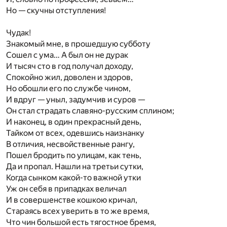
Но — скучны отступления!
Чудак!
Знакомый мне, в прошедшую субботу
Сошел с ума… А был он не дурак
И тысяч сто в год получал доходу,
Спокойно жил, доволен и здоров,
Но обошли его по службе чином,
И вдруг — уныл, задумчив и суров —
Он стал страдать славяно-русским сплином;
И наконец, в один прекрасный день,
Тайком от всех, одевшись наизнанку
В отличия, несвойственные рангу,
Пошел бродить по улицам, как тень,
Да и пропал. Нашли на третьи сутки,
Когда сынком какой-то важной утки
Уж он себя в припадках величал
И в совершенстве кошкою кричал,
Стараясь всех уверить в то же время,
Что чин большой есть тягостное бремя,