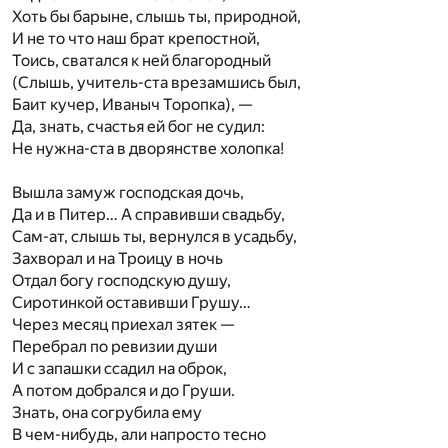
Хоть бы барыне, слышь ты, природной,
И не то что наш брат крепостной,
Тоись, сватался к ней благородный
(Слышь, учитель-ста врезамшись был,
Баит кучер, Иваныч Торопка), —
Да, знать, счастья ей бог не судил:
Не нужна-ста в дворянстве холопка!
Вышла замуж господская дочь,
Да и в Питер… А справивши свадьбу,
Сам-ат, слышь ты, вернулся в усадьбу,
Захворал и на Троицу в ночь
Отдал богу господскую душу,
Сиротинкой оставивши Грушу…
Через месяц приехал зятек —
Перебрал по ревизии души
И с запашки ссадил на оброк,
А потом добрался и до Груши.
Знать, она согрубила ему
В чем-нибудь, али напросто тесно