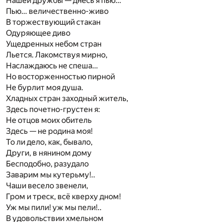
Нашей дружбы — днесь я пью…
Пью… величественно-живо
В торжествующий стакан
Одуряющее диво
Ущедренных небом стран
Льется. Лакомствуя мирно,
Наслаждаюсь не спеша…
Но восторженностью пирной
Не бурлит моя душа.
Хладных стран заходный житель,
Здесь почетно-грустен я:
Не отцов моих обитель
Здесь — не родина моя!
То ли дело, как, бывало,
Други, в нянином дому
Бесподобно, разудало
Заварим мы кутерьму!..
Чаши весело звенели,
Гром и треск, всё кверху дном!
Уж мы пили! уж мы пели!..
В удовольствии хмельном