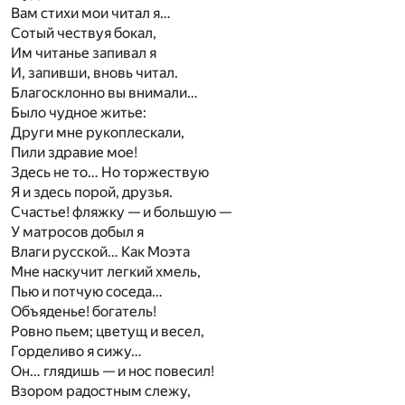
Вам стихи мои читал я…
Сотый чествуя бокал,
Им читанье запивал я
И, запивши, вновь читал.
Благосклонно вы внимали…
Было чудное житье:
Други мне рукоплескали,
Пили здравие мое!
Здесь не то… Но торжествую
Я и здесь порой, друзья.
Счастье! фляжку — и большую —
У матросов добыл я
Влаги русской… Как Моэта
Мне наскучит легкий хмель,
Пью и потчую соседа…
Объяденье! богатель!
Ровно пьем; цветущ и весел,
Горделиво я сижу…
Он… глядишь — и нос повесил!
Взором радостным слежу,