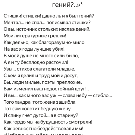
гений?..»
*
Стишки! стишки! давно ль и я был гений?
Мечтал… не спал… пописывал стишки?
О вы, источник стольких наслаждений,
Мои литературные грешки!
Как дельно, как благоразумно-мило
На вас я годы лучшие убил!
В моей душе не много силы было,
А я и ту бесплодно расточил!
Увы!.. стихов слагатели младые,
С кем я делил и труд мой и досуг,
Вы, люди милые, поэты преплохие,
Вам изменил ваш недостойный друг!..
И вы… как много вас уж — слава небу — сгибло…
Того хандра, того жена зашибла,
Тот сам колотит бедную жену
И спину гнет дугой… а в старину?
Как гордо мы на будущность смотрели!
Как ревностно бездействовали мы!