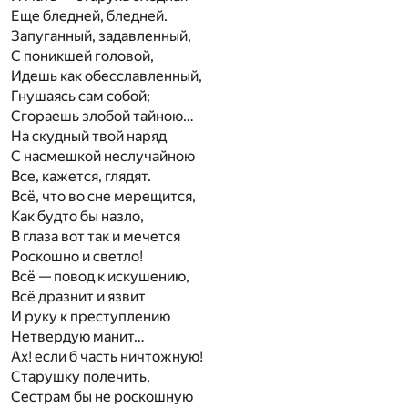
Еще бледней, бледней.
Запуганный, задавленный,
С поникшей головой,
Идешь как обесславленный,
Гнушаясь сам собой;
Сгораешь злобой тайною…
На скудный твой наряд
С насмешкой неслучайною
Все, кажется, глядят.
Всё, что во сне мерещится,
Как будто бы назло,
В глаза вот так и мечется
Роскошно и светло!
Всё — повод к искушению,
Всё дразнит и язвит
И руку к преступлению
Нетвердую манит…
Ах! если б часть ничтожную!
Старушку полечить,
Сестрам бы не роскошную