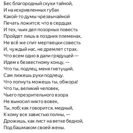
Бес благородный скуки тайной,
И на искривленных губах
Какой-то думы чрезвычайной
Печать ложится; что в сердцах
И тех, чьих дел позорных повесть
Пройдет лишь в поздних племенах,
Не всё же спит мертвецки совесть
И, чуждый нас, не дремлет страх.
Что всем одно в дали грядущей —
Идем к безвестному концу, —
Что ты, подлец, меня гнетущий,
Сам лижешь руки подлецу.
Что лопнуть можешь ты, обжора!
Что ты, великий человек,
Чьего презрительного взора
Не выносил никто вовек,
Ты, лоб; как говорится, медный,
К кому все завистью полны, —
Дрожишь, как лист на ветке бедной,
Под башмаком своей жены.