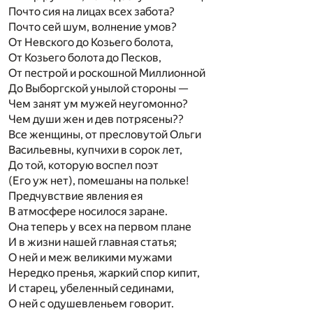
Почто сия на лицах всех забота?
Почто сей шум, волнение умов?
От Невского до Козьего болота,
От Козьего болота до Песков,
От пестрой и роскошной Миллионной
До Выборгской унылой стороны —
Чем занят ум мужей неугомонно?
Чем души жен и дев потрясены??
Все женщины, от пресловутой Ольги
Васильевны, купчихи в сорок лет,
До той, которую воспел поэт
(Его уж нет), помешаны на польке!
Предчувствие явления ея
В атмосфере носилося заране.
Она теперь у всех на первом плане
И в жизни нашей главная статья;
О ней и меж великими мужами
Нередко пренья, жаркий спор кипит,
И старец, убеленный сединами,
О ней с одушевленьем говорит.