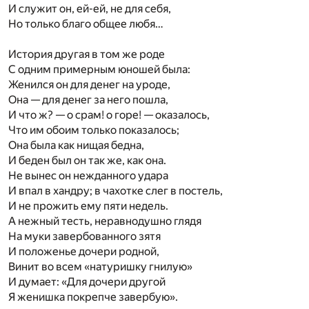
И служит он, ей-ей, не для себя,
Но только благо общее любя…
История другая в том же роде
С одним примерным юношей была:
Женился он для денег на уроде,
Она — для денег за него пошла,
И что ж? — о срам! о горе! — оказалось,
Что им обоим только показалось;
Она была как нищая бедна,
И беден был он так же, как она.
Не вынес он нежданного удара
И впал в хандру; в чахотке слег в постель,
И не прожить ему пяти недель.
А нежный тесть, неравнодушно глядя
На муки завербованного зятя
И положенье дочери родной,
Винит во всем «натуришку гнилую»
И думает: «Для дочери другой
Я женишка покрепче завербую».