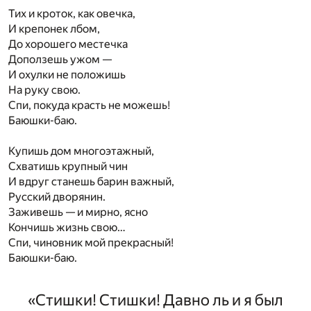
Тих и кроток, как овечка,
И крепонек лбом,
До хорошего местечка
Доползешь ужом —
И охулки не положишь
На руку свою.
Спи, покуда красть не можешь!
Баюшки-баю.
Купишь дом многоэтажный,
Схватишь крупный чин
И вдруг станешь барин важный,
Русский дворянин.
Заживешь — и мирно, ясно
Кончишь жизнь свою…
Спи, чиновник мой прекрасный!
Баюшки-баю.
«Стишки! Стишки! Давно ль и я был