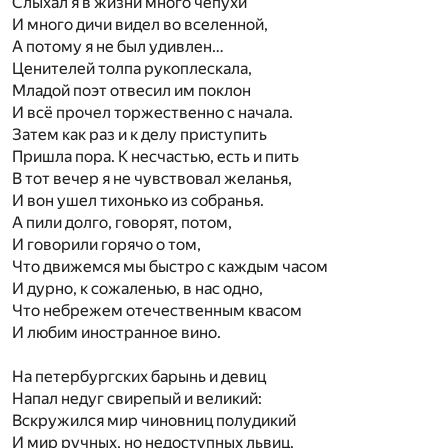
Слыхал я в жизни много чепухи
И много дичи видел во вселенной,
А потому я не был удивлен…
Ценителей толпа рукоплескала,
Младой поэт отвесил им поклон
И всё прочел торжественно с начала.
Затем как раз и к делу приступить
Пришла пора. К несчастью, есть и пить
В тот вечер я не чувствовал желанья,
И вон ушел тихонько из собранья.
А пили долго, говорят, потом,
И говорили горячо о том,
Что движемся мы быстро с каждым часом
И дурно, к сожаленью, в нас одно,
Что небрежем отечественным квасом
И любим иностранное вино.
На петербургских барынь и девиц
Напал недуг свирепый и великий:
Вскружился мир чиновниц полудикий
И мир ручных, но недоступных львиц.