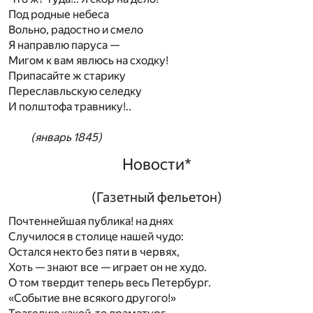
Под родные небеса
Вольно, радостно и смело
Я направлю паруса —
Мигом к вам явлюсь на сходку!
Припасайте ж старику
Переславльскую селедку
И полштофа травнику!..
(январь 1845)
Новости
*
(Газетный фельетон)
Почтеннейшая публика! на днях
Случилося в столице нашей чудо:
Остался некто без пяти в червях,
Хоть — знают все — играет он не худо.
О том твердит теперь весь Петербург.
«Событие вне всякого другого!»