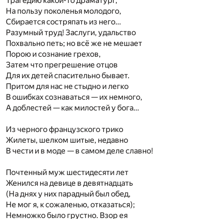
Трагедию какой-то драматург,
На пользу поколенья молодого,
Сбирается состряпать из него…
Разумный труд! Заслуги, удальство
Похвально петь; но всё же не мешает
Порою и сознание грехов,
Затем что прегрешение отцов
Для их детей спасительно бывает.
Притом для нас не стыдно и легко
В ошибках сознаваться — их немного,
А доблестей — как милостей у бога…
Из черного французского трико
Жилеты, шелком шитые, недавно
В чести и в моде — в самом деле славно!
Почтенный муж шестидесяти лет
Женился на девице в девятнадцать
(На днях у них парадный был обед,
Не мог я, к сожаленью, отказаться);
Немножко было грустно. Взор ея