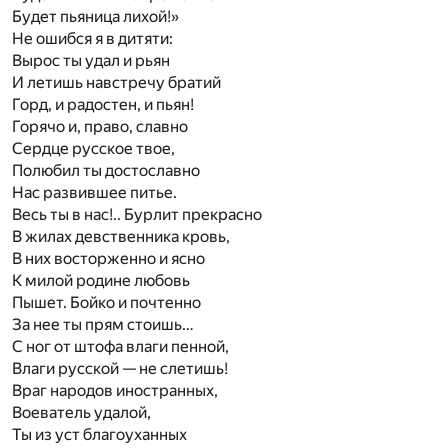
Будет пьяница лихой!»
Не ошибся я в дитяти:
Вырос ты удал и рьян
И летишь навстречу братий
Горд, и радостен, и пьян!
Горячо и, право, славно
Сердце русское твое,
Полюбил ты достославно
Нас развившее питье.
Весь ты в нас!.. Бурлит прекрасно
В жилах девственника кровь,
В них восторженно и ясно
К милой родине любовь
Пышет. Бойко и почтенно
За нее ты прям стоишь…
С ног от штофа влаги пенной,
Влаги русской — не слетишь!
Враг народов иностранных,
Воеватель удалой,
Ты из уст благоуханных