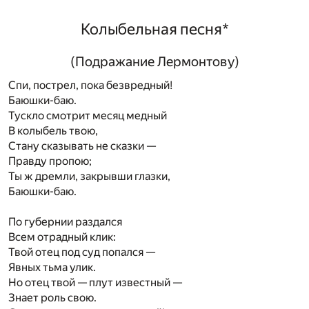
Колыбельная песня
*
(Подражание Лермонтову)
Спи, пострел, пока безвредный!
Баюшки-баю.
Тускло смотрит месяц медный
В колыбель твою,
Стану сказывать не сказки —
Правду пропою;
Ты ж дремли, закрывши глазки,
Баюшки-баю.
По губернии раздался
Всем отрадный клик:
Твой отец под суд попался —
Явных тьма улик.
Но отец твой — плут известный —
Знает роль свою.