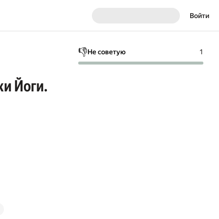
Войти
👎
Не советую
1
ки Йоги.