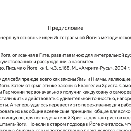
Предисловие
черпнул основные идеи Интегральной Йоги в методическо
йога, описанная в Гите, развитая мною для интегральной д
а умствованиях и рассуждении, а на опыте».
 Письма о Йоге, кн.1., ч.3, с.168, М., «Амрита-Русь», 2004 г.
у для себя прежде всего как законы Ямы и Ниямы, являющи
Йоги. Затем открыл эти же законы в Евангелии Христа. Сам
ны Гармонии первоначально я получил как духовную саморе
 стали жить и действовать с удивительной точностью, напо
оты. А теперь удалось перевести это переживание для раб
овать их как общие вселенские принципы, общие для всяко
ти индусов, для последователей Христа, для тантристов и д
танга-йоги. Но если в старом подходе к Йоге считалось, ч
жизни в Ашраме, где непосредственно практикуются какие-