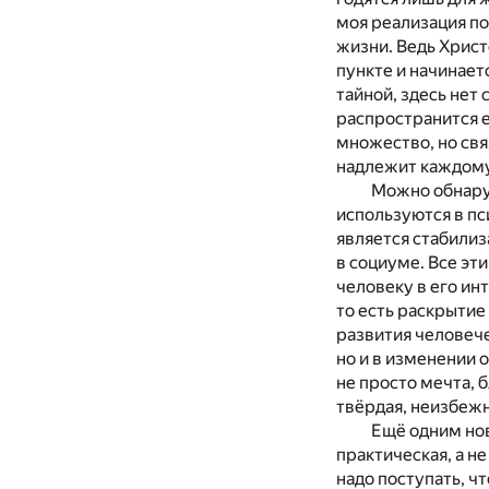
моя реализация по
жизни. Ведь Христо
пункте и начинает
тайной, здесь нет 
распространится е
множество, но свя
надлежит каждому
Можно обнаруж
используются в пс
является стабилиз
в социуме. Все эт
человеку в его ин
то есть раскрытие
развития человече
но и в изменении
не просто мечта, 
твёрдая, неизбежн
Ещё одним но
практическая, а н
надо поступать, ч