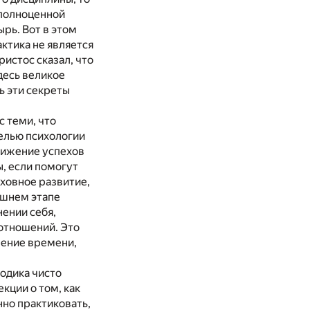
 полноценной
ырь. Вот в этом
ктика не является
ристос сказал, что
десь великое
ь эти секреты
 теми, что
Целью психологии
тижение успехов
, если помогут
уховное развитие,
ешнем этапе
нении себя,
отношений. Это
ление времени,
одика чисто
кции о том, как
нно практиковать,