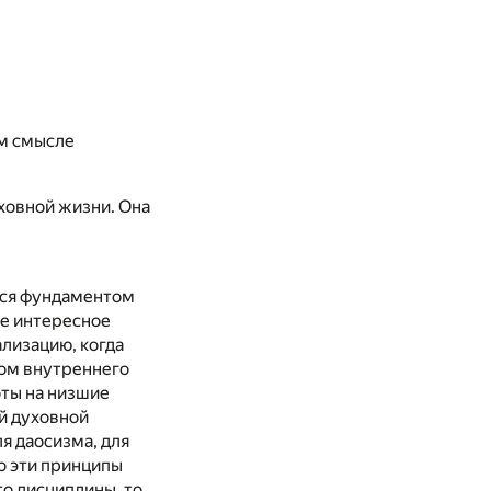
м смысле
уховной жизни. Она
еся фундаментом
ое интересное
ализацию, когда
ром внутреннего
оты на низшие
й духовной
ля даосизма, для
то эти принципы
то дисциплины, то