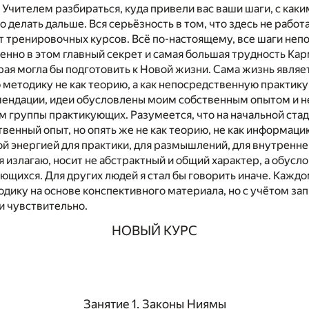
с Учителем разбираться, куда привели вас ваши шаги, с как
о делать дальше. Вся серьёзность в том, что здесь не работ
т тренировочных курсов. Всё по-настоящему, все шаги неп
енно в этом главный секрет и самая большая трудность Кар
рая могла бы подготовить к Новой жизни. Сама жизнь являе
 методику не как теорию, а как непосредственную практик
мендации, идеи обусловлены моим собственным опытом и 
группы практикующих. Разумеется, что на начальной стад
твенный опыт, но опять же не как теорию, не как информаци
ой энергией для практики, для размышлений, для внутренн
 я излагаю, носит не абстрактный и общий характер, а обус
ющихся. Для других людей я стал бы говорить иначе. Кажд
одику на основе конспективного материала, но с учётом за
 и чувствительно.
НОВЫЙ КУРС
Занятие 1. Законы Ниямы