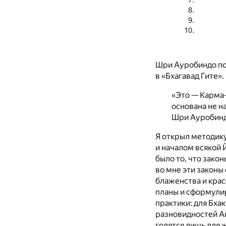
Шри Ауробиндо по
в «Бхагавад Гите».
«Это — Карма-
основана не н
Шри Ауробиндо.
Я открыл методик
и началом всякой 
было то, что зако
во мне эти законы
блаженства и крас
планы и сформулир
практики: для Бхак
разновидностей Аш
годятся лишь для 