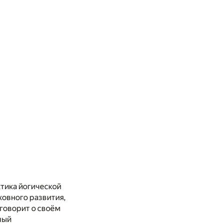
ктика йогической
ховного развития,
говорит о своём
мый