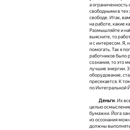
а ограниченность 
свободными в тех 
свободе. Итак, ва
на работе, какие 
Размышляйте и наб
выясните, то рабо
и с интересом. Я,
помогать. Так я п
работников было р
сознания, то это 
лучшие энергии. 
оборудование, ста
пресекается. К то
по Интегральной Й
Деньги
. Их в
целью осмысление 
бумажки. Йога зан
из осознания можн
должны выполнять,