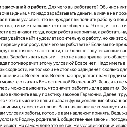
о замечаний о работе
. Для чего вы работаете? Обычно ник
я очевидным, что надо зарабатывать деньги, а иначе не прож
ас в такие условия, что вынуждает выполнять рабочую пови
ства, а иначе вы окажетесь вне общества. Что ж, из этого и
ти возникают тогда, когда работа неприятна, а работать над
огда удаётся найти удовлетворительную работу, но как это с
к первому вопросу: для чего вы работаете? Если вы по-пр
с ждут постоянные сложности, всё больше запутывающие ва
вды. Зарабатывать деньги — это не наша правда, это общес
вда противоречит этому условию? Вовсе нет. Надо иметь в 
зысходности, не только и не столько ради денег, сколько дл
ношения со Вселенной. Вселенная предлагает вам трудитьс
ы можете отказать Божественной Вселенной?! Ясно, что не
еперь можно выяснить, что значит работать для развития. В
имо включить вашу практику законов Гармонии. Далее, тру
ого чётко выясните ваши права и функциональные обязаннос
зависимо, самостоятельно. Ваш начальник не командует и н
вам условия работы, которые вам надлежит принять. Ведь ж
условия: Родину, родителей, общественные законы, погодн
ичивают. На самом деле это не так. Не условия ограничиваю