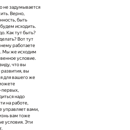
то не задумывается
ить. Верно,
нность, быть
 будем исходить.
о. Как тут быть?
делать? Вот тут
ежнему работаете
с. Мы же исходим
твенное условие.
виду, что вы
я развития, вы
я для вашего же
 можете
о-первых,
диться надо
ти на работе,
е управляет вами,
изнь вам тоже
ые условия. Эти
т,