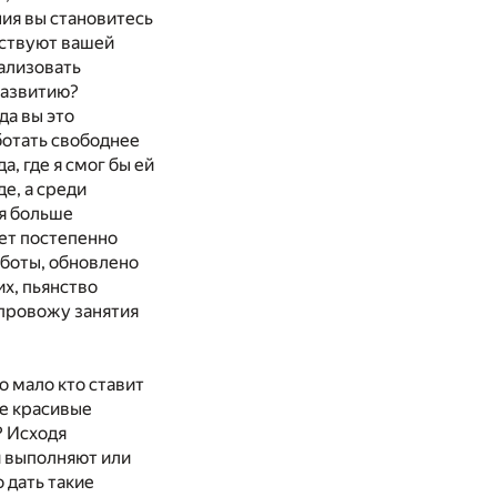
ния вы становитесь
бствуют вашей
еализовать
развитию?
да вы это
ботать свободнее
, где я смог бы ей
е, а среди
ся больше
ает постепенно
аботы, обновлено
х, пьянство
 провожу занятия
о мало кто ставит
не красивые
? Исходя
и выполняют или
 дать такие