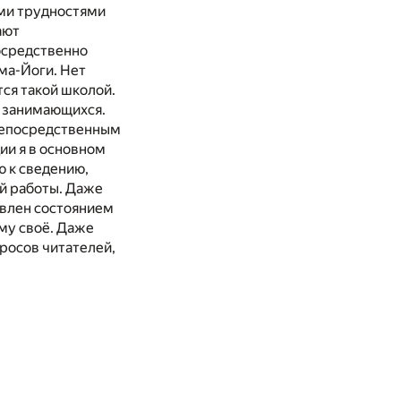
ими трудностями
ают
осредственно
ма-Йоги. Нет
тся такой школой.
у занимающихся.
непосредственным
ии я в основном
ю к сведению,
ей работы. Даже
ловлен состоянием
ому своё. Даже
просов читателей,