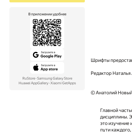
В приложении удобнее
Шрифты предоста
Редактор
Наталья
RuStore
·
Samsung Galaxy Store
Huawei AppGallery
·
Xiaomi GetApps
© Анатолий Новый
Главной часть
дисциплины. Э
это изучение 
пути каждого,