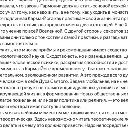
казала, что законы Гармонии должны стать основой всякой
с учил тому, как надо жить, а не тому, как уходить в монаст
ся подлинная Карма-Йога как практика Новой жизни. Эта пра
секретных техник, она предназначена для всех людей. Ещё Х
го учение по всей Вселенной. С другой стороны секретов з
заны они только с тонкостями самой практики, и разгадыват
 самостоятельно.
ить, что многие приёмы и рекомендации имеют сходство с
ихологической науке. Сходство есть, но и разница велика. 
ация человеческой психики, раскрытие способностей и дос
и моменты в Карма-Йоге временно могут быть использованы
тегральном, эволюционном развитии. А это прежде всего д
 человеком в себе Духа Святого. Задача глобальная, на нын
ства она требует не только индивидуальных усилий в изме
 окружающей жизни, в формировании Новых общественных 
благое пожелание или новая политика или религия, — это ве
ая и неотвратимая поступь эволюции.
вым и важнейшим моментом методики является то, что мет
е теоретическая. Здесь невозможно читать теоретические ле
то делать и к чему это должно привести. Надо непосредстве