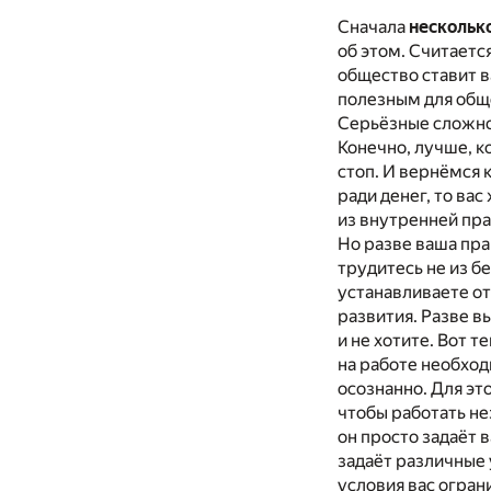
Сначала
нескольк
об этом. Считаетс
общество ставит в
полезным для обще
Серьёзные сложнос
Конечно, лучше, к
стоп. И вернёмся 
ради денег, то ва
из внутренней пра
Но разве ваша пра
трудитесь не из бе
устанавливаете от
развития. Разве в
и не хотите. Вот т
на работе необход
осознанно. Для эт
чтобы работать не
он просто задаёт 
задаёт различные 
условия вас огран