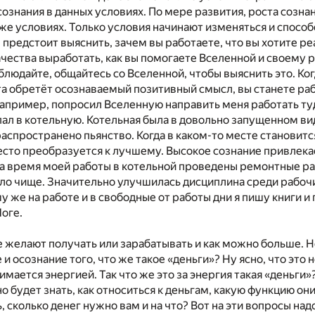
сознания в данных условиях. По мере развития, роста созна
же условиях. Только условия начинают изменяться и спосо
м предстоит выяснить, зачем вы работаете, что вы хотите р
качества выработать, как вы помогаете Вселенной и своему 
людайте, общайтесь со Вселенной, чтобы выяснить это. Ког
та обретёт осознаваемый позитивный смысл, вы станете ра
 например, попросил Вселенную направить меня работать туда
опал в котельную. Котельная была в довольно запущенном вид
аспространено пьянство. Когда в каком-то месте становит
место преобразуется к лучшему. Высокое сознание привлек
За время моей работы в котельной проведены ремонтные р
ло чище. Значительно улучшилась дисциплина среди рабочи
му же на работе и в свободные от работы дни я пишу книги и
оге.
се желают получать или зарабатывать и как можно больше. Н
и осознание того, что же такое «деньги»? Ну ясно, что это 
имается энергией. Так что же это за энергия такая «деньги»
о будет знать, как относиться к деньгам, какую функцию он
 сколько денег нужно вам и на что? Вот на эти вопросы надо