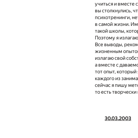
учиться и вместе 
вы столкнулись, чт
психотренинги, не
в самой жизни. Им
такой школы, кото
Поэтому я излагаю
Все выводы, реко
жизненным опытом 
излагаю свой собс
а вместе с даваем
тот опыт, который
каждого из занима
сейчас я пишу мет
то есть творчески
30.03.2003