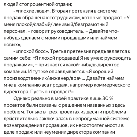
людей стопроцентной отдачи;
• «плохие люди». Вторая претензия в системе
продаж обращена к сотрудникам, которые продают. «У
меня плохой/слабый/ ленивый/безграмотный
персонал! – говорит руководитель. – Давайте что-
нибудь сделаем с моими продавцами или наймем
новых»;
• «плохой босс». Третья претензия предъявляется к
самим себе: «Я плохой продавец! Я не умею руководить
продажами», – признается какой-нибудь директор
компании. И тут же оправдывается: «Я хороший
производственник/инженер/врач… Давайте наймем
мне в компанию аса продаж, например коммерческого
директора. Пусть он продает!»
Однако реально в моей практике лишь 30 %
проектов были связаны с решением названных здесь
проблем. Только в трех проектах из десяти проблема
действительно заключалась в непродуманной системе
вознаграждения продавцов, их несостоятельности в
деле продаж или неумении директора компании