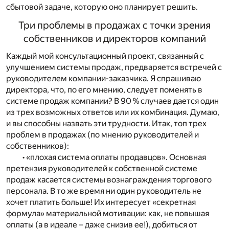
сбытовой задаче, которую оно планирует решить.
Три проблемы в продажах с точки зрения
собственников и директоров компаний
Каждый мой консультационный проект, связанный с
улучшением системы продаж, предваряется встречей с
руководителем компании-заказчика. Я спрашиваю
директора, что, по его мнению, следует поменять в
системе продаж компании? В 90 % случаев дается один
из трех возможных ответов или их комбинация. Думаю,
и вы способны назвать эти трудности. Итак, топ трех
проблем в продажах (по мнению руководителей и
собственников):
• «плохая система оплаты продавцов». Основная
претензия руководителей к собственной системе
продаж касается системы вознаграждения торгового
персонала. В то же время ни один руководитель не
хочет платить больше! Их интересует «секретная
формула» материальной мотивации: как, не повышая
оплаты (а в идеале – даже снизив ее!), добиться от