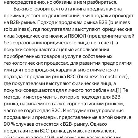
непосредственно, но обязаны в нем разбираться.
Важно оговорить, что эта книга предназначена
преимущественно для компаний, чьи продажи проходят
на B2B-рынке. Подход к продажам рынка B2B (business
to business), где покупателями выступают юридические
лица (юридические нюансы ПБОЮЛ (предпринимателей
без образования юридического лица) не в счет), а
покупки совершаются с целью использования
приобретенных товаров и услуг в собственных
технологических процессах, для развития предприятия
или для перепродажи, кардинально отличается от
подхода к продажам рынка B2C (business to customer),
где покупателями выступают физические лица, а
покупки совершаются для личного потребления.
[1]
Те
методы и инструменты, которые подходят для B2B-
рынка, называемого также корпоративным рынком,
часто не годятся для B2C. Инструменты управления
продажами и примеры, представленные в этой книге, в
90 % случаев относятся к B2B-рынку. Однако
представители B2C-рынка, думаю, не пожалеют,
обнаружив здесь 10 % информации, касающейся их