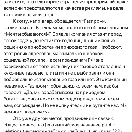
заметить, что некоторые обращения предприятий, даже
если они представляются в качестве рекламы, на деле
таковыми не являются.
К кому, например, обращается «Газпром»,
размещая на ТВ рекламные ролики под общим слоганом
«Мечты сбываются!»? Вряд ли компания ставит перед
собой задачу донести что-то до лиц, принимающих
решения о приобретении природного газа. Наоборот,
этот ролик адресован максимально широкой
социальной группе – всем гражданам РФ вне
зависимости от того, есть ли у них газовое отопление и
кухонные газовые плиты или нет, выбирали ли они
добровольно использование газа или нет. Это компании
неважно. «Газпром», обращаясь ко всем нам, как бы
говорит: «Да, мы зарабатываем на природном
богатстве, оно в некотором роде принадлежит всем
вам, сограждане. Но не волнуйтесь и не ругайте нас. Мы
немного поделимся».
Это уже другой метод продвижения – связи с
общественностью (его английское название public
relations (читается «паблик рилейшнз»), или пиар (PR),