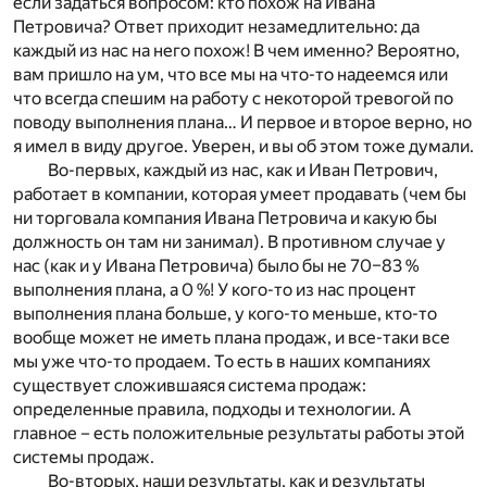
если задаться вопросом: кто похож на Ивана
Петровича? Ответ приходит незамедлительно: да
каждый из нас на него похож! В чем именно? Вероятно,
вам пришло на ум, что все мы на что-то надеемся или
что всегда спешим на работу с некоторой тревогой по
поводу выполнения плана… И первое и второе верно, но
я имел в виду другое. Уверен, и вы об этом тоже думали.
Во-первых, каждый из нас, как и Иван Петрович,
работает в компании, которая умеет продавать (чем бы
ни торговала компания Ивана Петровича и какую бы
должность он там ни занимал). В противном случае у
нас (как и у Ивана Петровича) было бы не 70–83 %
выполнения плана, а 0 %! У кого-то из нас процент
выполнения плана больше, у кого-то меньше, кто-то
вообще может не иметь плана продаж, и все-таки все
мы уже что-то продаем. То есть в наших компаниях
существует сложившаяся система продаж:
определенные правила, подходы и технологии. А
главное – есть положительные результаты работы этой
системы продаж.
Во-вторых, наши результаты, как и результаты