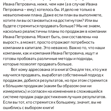
Ивана Петровича, ниже, чем нам (а в случае Ивана
Петровича – ему) хотелось бы. И дело не только в
невыполнении плана. Даже если план вы выполняете,
хотите ли вы остановиться на достигнутом? Или вы
будете стремиться продавать больше? Мы не знаем,
насколько реалистичны планы по продажам в компании
Ивана Петровича. Может быть, они составлены «на
вырост», а может, просто отражают потребность
компании в капитале. Это неважно. Важно то, что наши
компании, как и компания Ивана Петровича, ищут и
готовы пробовать различные методы и подходы,
которые позволят продавать больше.
Вот кому адресована эта книга! Она для тех, кто уже
научился продавать, выработал собственный подход к
продажам, добился результатов, но при этом стремится
к бо́льшим продажам (каким бы образом они ни
измерялись) и согласен на изменения в сложившейся
системе продаж ради достижения лучших результатов.
Если вы тот, кто стремится к большему, значит, вы не
ошиблись с выбором книги!