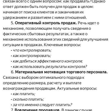
связан всего с одним вопросом:
как продавать?
Однако
ответ должен быть получен для продаж в целом:
начиная от поиска клиентов и заканчивая их
удержанием и развитием с ними отношений.
5.
Оперативный контроль продаж.
Речь идет о
механизме, позволяющем получать сведения о
фактических сбытовых результатах, а также о
механизме использования этих сведений для улучшения
ситуации в продажах. Ключевые вопросы:
•
что контролировать;
•
как контролировать;
•
как добиться эффективного контроля;
•
как использовать результаты контроля?
6.
Материальная мотивация торгового персонала.
Связана с выбором оптимального подхода к
определению размера, расчету и выплате
вознаграждения продавцам. Актуальные вопросы:
•
как платить;
•
сколько платить;
•
за что именно следует платить?
7.
Вовлечение продавцов.
В данном случае