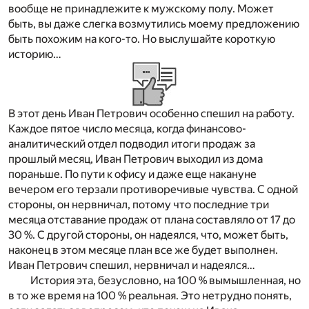
вообще не принадлежите к мужскому полу. Может
быть, вы даже слегка возмутились моему предложению
быть похожим на кого-то. Но выслушайте короткую
историю…
В этот день Иван Петрович особенно спешил на работу.
Каждое пятое число месяца, когда финансово-
аналитический отдел подводил итоги продаж за
прошлый месяц, Иван Петрович выходил из дома
пораньше. По пути к офису и даже еще накануне
вечером его терзали противоречивые чувства. С одной
стороны, он нервничал, потому что последние три
месяца отставание продаж от плана составляло от 17 до
30 %. С другой стороны, он надеялся, что, может быть,
наконец в этом месяце план все же будет выполнен.
Иван Петрович спешил, нервничал и надеялся…
История эта, безусловно, на 100 % вымышленная, но
в то же время на 100 % реальная. Это нетрудно понять,