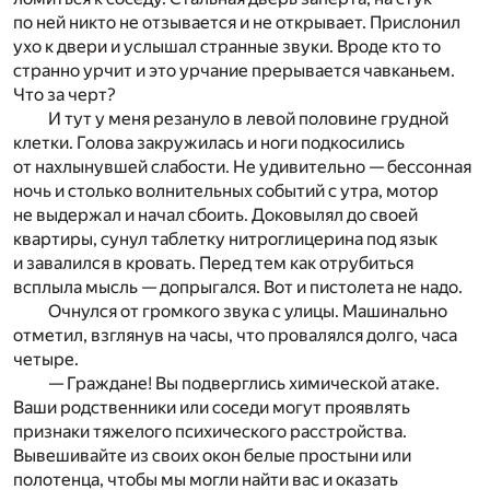
по ней никто не отзывается и не открывает. Прислонил
ухо к двери и услышал странные звуки. Вроде кто то
странно урчит и это урчание прерывается чавканьем.
Что за черт?
И тут у меня резануло в левой половине грудной
клетки. Голова закружилась и ноги подкосились
от нахлынувшей слабости. Не удивительно — бессонная
ночь и столько волнительных событий с утра, мотор
не выдержал и начал сбоить. Доковылял до своей
квартиры, сунул таблетку нитроглицерина под язык
и завалился в кровать. Перед тем как отрубиться
всплыла мысль — допрыгался. Вот и пистолета не надо.
Очнулся от громкого звука с улицы. Машинально
отметил, взглянув на часы, что провалялся долго, часа
четыре.
— Граждане! Вы подверглись химической атаке.
Ваши родственники или соседи могут проявлять
признаки тяжелого психического расстройства.
Вывешивайте из своих окон белые простыни или
полотенца, чтобы мы могли найти вас и оказать