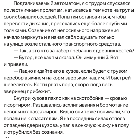
Подталкиваемый автоматом, я с трудом спускался
по лестничным пролетам, натыкаясь в темноте на трупы
своих бывших соседей. Попытки остановиться, чтобы
перевести дыхание, пресекались еще более грубыми
толчками. Сознание от непосильного напряжения
начало меркнуть и я начал себя ощущать только
на улице возле стального транспортного средства.
— Так, а это что за набор гребанных древних костей?
— Бугор, всё как ты сказал. Он иммунный. Вот
и привели.
— Ладно кидайте его в кузов, если будет с грузом
перебор выкинем на корм зверькам нашим. И быстрей
шевелитесь. Когти рвать пора, скоро сюда весь
зверинец прибежит.
Внутри кузова пахло как на скотобойне — кровью
и сортиром. Раздавались всхлипывания и бормотание
невольных пассажиров. Видно они тоже понимали, что
попали не к спасателям. Я на последних силах отполз
от задней двери кузова, упал в вонючую жижу на полу
и отрубился без сознания.