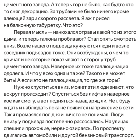
цементного завода. А теперь гор не было, как будто кто
то снял декорацию. За трубами не было ничего кроме
алеющей зари скорого рассвета. Я аж присел
на балконную табуретку. Что это?
Первая мысль — нанюхался отравы какой то из этого
дыма, и теперь галюны пробивают? Стал опять смотреть
вниз. Возле нашего подъезда кучкуются люди и возле
соседних подъездов тоже. Они возбуждены, о чем то
кричат и некоторые показывают в сторону труб
цементного завода. Наверное их тоже галлюцинация
одолела. И что у всех одна и та же? Такого не может
быть! А если это не галлюцинация, то где же горы?
Нужно спуститься вниз, может эти люди знают, что
вокруг происходит? Спуститься без лифта я наверное
кое как смогу, а вот подняться назад вряд ли. Нет, буду
ждать и наблюдать пока не появится напряжение в сети.
Так я промаялся пол дня и ничего не понимал. Люди
внизу у подъезда постепенно рассосались. На улицах
спешили прохожие, нервно озираясь. По проспекту
двигались автомобили и другой бензиновый транспорт.