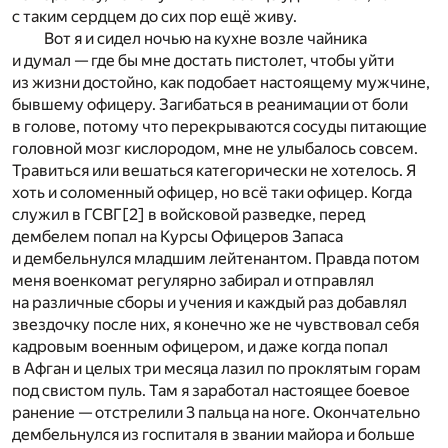
с таким сердцем до сих пор ещё живу.
Вот я и сидел ночью на кухне возле чайника
и думал — где бы мне достать пистолет, чтобы уйти
из жизни достойно, как подобает настоящему мужчине,
бывшему офицеру. Загибаться в реанимации от боли
в голове, потому что перекрываются сосуды питающие
головной мозг кислородом, мне не улыбалось совсем.
Травиться или вешаться категорически не хотелось. Я
хоть и соломенный офицер, но всё таки офицер. Когда
служил в ГСВГ
[2]
в войсковой разведке, перед
дембелем попал на Курсы Офицеров Запаса
и дембельнулся младшим лейтенантом. Правда потом
меня военкомат регулярно забирал и отправлял
на различные сборы и учения и каждый раз добавлял
звездочку после них, я конечно же не чувствовал себя
кадровым военным офицером, и даже когда попал
в Афган и целых три месяца лазил по проклятым горам
под свистом пуль. Там я заработал настоящее боевое
ранение — отстрелили 3 пальца на ноге. Окончательно
дембельнулся из госпиталя в звании майора и больше