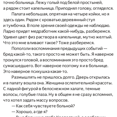
точно больница. Лежу голый под белой простыней,
а рядом стоит капельница. Приподнял голову, огляделся.
Палата небольшая, опрятная на четыре койки, но я
здесь один. Рядом с кроватью деревянный стул
и тумбочка. В поле зрения своей одежды не наблюдаю.
Ладно придет медработник какой-нибудь, разберемся.
Удивил цвет физ раствора в капельнице, мутно желтый.
Что это мне вливают такое? Тоже разберемся.
Поползли воспоминания предыдущих событий —
бред какой-то, такого просто не может быть. Я наверное
тронулся головой, а воспоминания это просто бред
сумасшедшего. Вот наверное поэтому я и в больнице.
Это наверное психушка какая-то.
Размышлять не пришлось долго. Дверь открылась
и в палату вошла она. Женщина ослепительной красоты.
С ладной фигурой в белоснежном халате, темные
волосы, голубые глаза. Ну в общем я не сразу вспомнил,
что хотел задать массу вопросов.
— Как себя чувствуете больной?
— Хорошо, а где я?