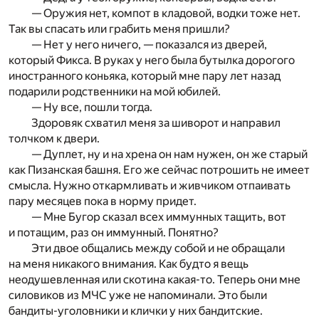
— Оружия нет, компот в кладовой, водки тоже нет.
Так вы спасать или грабить меня пришли?
— Нет у него ничего, — показался из дверей,
который Фикса. В руках у него была бутылка дорогого
иностранного коньяка, который мне пару лет назад
подарили родственники на мой юбилей.
— Ну все, пошли тогда.
Здоровяк схватил меня за шиворот и направил
толчком к двери.
— Дуплет, ну и на хрена он нам нужен, он же старый
как Пизанская башня. Его же сейчас потрошить не имеет
смысла. Нужно откармливать и живчиком отпаивать
пару месяцев пока в норму придет.
— Мне Бугор сказал всех иммунных тащить, вот
и потащим, раз он иммунный. Понятно?
Эти двое общались между собой и не обращали
на меня никакого внимания. Как будто я вещь
неодушевленная или скотина какая-то. Теперь они мне
силовиков из МЧС уже не напоминали. Это были
бандиты-уголовники и клички у них бандитские.