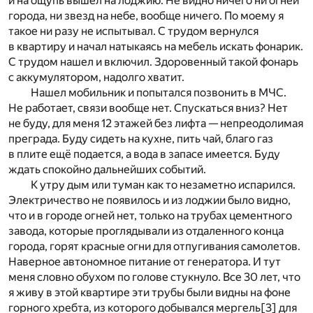
и на ощупь вышел на лоджию. Не видно ничего ни огней
города, ни звезд на небе, вообще ничего. По моему я
такое ни разу не испытывал. С трудом вернулся
в квартиру и начал натыкаясь на мебель искать фонарик.
С трудом нашел и включил. Здоровенный такой фонарь
с аккумулятором, надолго хватит.
Нашел мобильник и попытался позвонить в МЧС.
Не работает, связи вообще нет. Спускаться вниз? Нет
не буду, для меня 12 этажей без лифта — непреодолимая
преграда. Буду сидеть на кухне, пить чай, благо газ
в плите ещё подается, а вода в запасе имеется. Буду
ждать спокойно дальнейших событий.
К утру дым или туман как то незаметно испарился.
Электричество не появилось и из лоджии было видно,
что и в городе огней нет, только на трубах цементного
завода, которые проглядывали из отдаленного конца
города, горят красные огни для отпугивания самолетов.
Наверное автономное питание от генератора. И тут
меня словно обухом по голове стукнуло. Все 30 лет, что
я живу в этой квартире эти трубы были видны на фоне
горного хребта, из которого добывался мергель
[3]
для