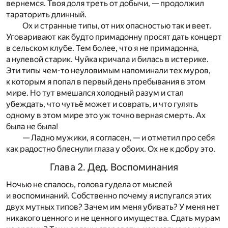
вернемся. Твоя доля треть от добычи, — продолжил
тараторить длинный.
Ох и странные типы, от них опасностью так и веет.
Уговаривают как будто примадонну просят дать концерт
в сельском клубе. Тем более, что я не примадонна,
а нулевой старик. Чуйка кричала и билась в истерике.
Эти типы чем-то неуловимым напоминали тех муров,
к которым я попал в первый день пребывания в этом
мире. Но тут вмешался холодный разум и стал
убеждать, что чутьё может и соврать, и что гулять
одному в этом мире это уж точно верная смерть. Ах
была не была!
— Ладно мужики, я согласен, — и отметил про себя
как радостно блеснули глаза у обоих. Ох не к добру это.
Глава 2. Дед. Воспоминания
Ночью не спалось, голова гудела от мыслей
и воспоминаний. Собственно почему я испугался этих
двух мутных типов? Зачем им меня убивать? У меня нет
никакого ценного и не ценного имущества. Сдать мурам