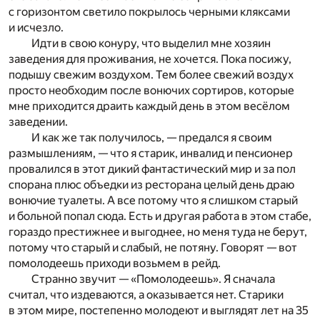
с горизонтом светило покрылось черными кляксами
и исчезло.
Идти в свою конуру, что выделил мне хозяин
заведения для проживания, не хочется. Пока посижу,
подышу свежим воздухом. Тем более свежий воздух
просто необходим после вонючих сортиров, которые
мне приходится драить каждый день в этом весёлом
заведении.
И как же так получилось, — предался я своим
размышлениям, — что я старик, инвалид и пенсионер
провалился в этот дикий фантастический мир и за пол
спорана плюс объедки из ресторана целый день драю
вонючие туалеты. А все потому что я слишком старый
и больной попал сюда. Есть и другая работа в этом стабе,
гораздо престижнее и выгоднее, но меня туда не берут,
потому что старый и слабый, не потяну. Говорят — вот
помолодеешь приходи возьмем в рейд.
Странно звучит — «Помолодеешь». Я сначала
считал, что издеваются, а оказывается нет. Старики
в этом мире, постепенно молодеют и выглядят лет на 35