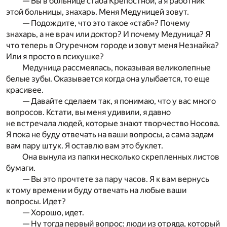
— Вы в больнице стаба Крепостной, а я работник
этой больницы, знахарь. Меня Медуницей зовут.
— Подождите, что это такое «стаб»? Почему
знахарь, а не врач или доктор? И почему Медуница? Я
что теперь в Огуречном городе и зовут меня Незнайка?
Или я просто в психушке?
Медуница рассмеялась, показывая великолепные
белые зубы. Оказывается когда она улыбается, то еще
красивее.
— Давайте сделаем так, я понимаю, что у вас много
вопросов. Кстати, вы меня удивили, я давно
не встречала людей, которые знают творчество Носова.
Я пока не буду отвечать на ваши вопросы, а сама задам
вам пару штук. Я оставлю вам это буклет.
Она вынула из папки несколько скрепленных листов
бумаги.
— Вы это прочтете за пару часов. Я к вам вернусь
к тому времени и буду отвечать на любые ваши
вопросы. Идет?
— Хорошо, идет.
— Ну тогда первый вопрос: люди из отряда, который