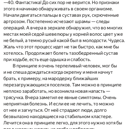
—40. Фантастика! До сих пор не верится. Но признаки
этого я начинаю обнаруживать в своем организме.
Начали двигаться пальцы в суставах рук, скрюченные
артрозом. Постепенно исчезают шрамы — следы
операций. А вчера в зеркале обнаружил, что во многих
местах моей седой шевелюры у корней волос цвет уже
не белый, а темно русый какой был в молодости. Чудеса.
Жаль что этот процесс идет не так быстро, как мне бы
хотелось. Продолжает болеть тазобедренный сустав
при ходьбе, есть еще одышка и слабость.
В принципе я очень терпеливый человек, мог бы
и не спеша дождаться когда окрепну и меня начнут
брать, к примеру, на мародерку ближайших
перезагружающихся поселков. Там можно в принципе
неплохо заработать, но возникла новая напасть —
трясучка. Вчера заметил ее явные симптомы. Очень
неприятная болезнь. И если ее не лечить, то можно
от нее и загнуться. От неё страдают люди, долго
безвылазно находящиеся на стабильном кластере.
Лечится она в принципе легко, для этого нужно хотя бы