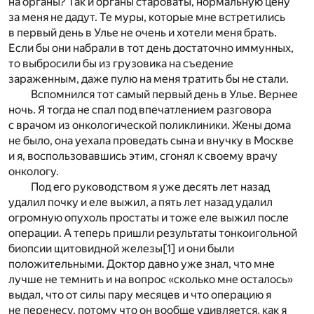
на органы? Так и органы староваты, нормальную цену
за меня не дадут. Те муры, которые мне встретились
в первый день в Улье не очень и хотели меня брать.
Если бы они набрали в тот день достаточно иммунных,
то выбросили бы из грузовика на съедение
зараженным, даже пулю на меня тратить бы не стали.
Вспомнился тот самый первый день в Улье. Вернее
ночь. Я тогда не спал под впечатлением разговора
с врачом из онкологической поликлиники. Жены дома
не было, она уехала проведать сына и внучку в Москве
и я, воспользовавшись этим, сгонял к своему врачу
онкологу.
Под его руководством я уже десять лет назад
удалил почку и еле выжил, а пять лет назад удалил
огромную опухоль простаты и тоже еле выжил после
операции. А теперь пришли результаты тонкоигольной
биопсии щитовидной железы
[1]
и они были
положительными. Доктор давно уже знал, что мне
лучше не темнить и на вопрос «сколько мне осталось»
выдал, что от силы пару месяцев и что операцию я
не перенесу, потому что он вообще удивляется, как я