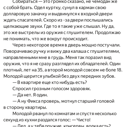
Собираться — это громко сказано, не чемодан же
с собой брать. Одел куртку, сунул в карман свою
долларовую заначку и выдвинулся к входной двери
ждать спасателей. Скоро из -за двери послышались
щелкающие звуки. Где то я такие уже слышал. Ну да,
это же выстрелы из оружия с глушителем. Продолжаю
не понимать, что же вокруг происходит.
Через некоторое время в дверь мощно постучали.
Поворачиваю ручку и вижу два калаша с глушителями,
направленными мне в грудь. Меня так поразил вид
оружия, что я не сразу разглядел их обладателей. Один
плотный, лет на 35, а второй молодой совсем не боле 18.
Молодой щерится улыбкой без двух передних зубов.
— В квартире еще кто нибудь есть?
Спросил грозным голосом здоровяк.
— Да нет. Я один.
— А ну Фикса проверь, мотнул старший головой
в сторону квартиры.
Молодой рванул по комнатам и спустя несколько
секунд из кухни раздался голос: — Чисто!
— Дед, а у тебя оружие, консервы, водка есть?