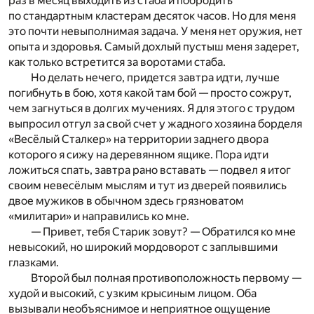
раз в месяц выходить из стаба и побродить
по стандартным кластерам десяток часов. Но для меня
это почти невыполнимая задача. У меня нет оружия, нет
опыта и здоровья. Самый дохлый пустыш меня задерет,
как только встретится за воротами стаба.
Но делать нечего, придется завтра идти, лучше
погибнуть в бою, хотя какой там бой — просто сожрут,
чем загнуться в долгих мучениях. Я для этого с трудом
выпросил отгул за свой счет у жадного хозяина борделя
«Весёлый Сталкер» на территории заднего двора
которого я сижу на деревянном ящике. Пора идти
ложиться спать, завтра рано вставать — подвел я итог
своим невесёлым мыслям и тут из дверей появились
двое мужиков в обычном здесь грязноватом
«милитари» и направились ко мне.
— Привет, тебя Старик зовут? — Обратился ко мне
невысокий, но широкий мордоворот с заплывшими
глазками.
Второй был полная противоположность первому —
худой и высокий, с узким крысиным лицом. Оба
вызывали необъяснимое и неприятное ощущение