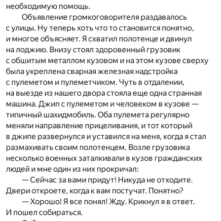
необходимую помощь.
Объявление громкоговорителя раздавалось
с улицы. Ну теперь хоть что то становится понятно,
и многое объясняет. Я схватил полотенце и двинул
на лоджию. Внизу стоял здоровенный грузовик
с обшитым металлом кузовом и на этом кузове сверху
была укреплена сварная железная надстройка
с пулеметом и пулеметчиком. Чуть в отдалении,
на выезде из нашего двора стояла еще одна странная
машина. Джип с пулеметом и человеком в кузове —
типичный шахидмобиль. Оба пулемета регулярно
меняли направление прицеливания, и тот который
в джипе развернулся и уставился на меня, когда я стал
размахивать своим полотенцем. Возле грузовика
несколько военных заталкивали в кузов гражданских
людей и мне один из них прокричал:
— Сейчас за вами придут! Никуда не отходите.
Двери откроете, когда к вам постучат. Понятно?
— Хорошо! Я все понял! Жду. Крикнул я в ответ.
И пошел собираться.