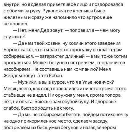
внутри, но я сделал приветливое лицо и поздоровался
с обоими за руку. Рукопожатие крепыша было
железным и сразу же напомнило что артроз еще
не прошел.
— Нет, меня Дед зовут, — поправил я — чем могу
служить?
— Да нам твой хозяин, ну хозяин этого заведения
Боров сказал, что ты завтра на прогулку по кластерам
собираешься, — затарахтел длинный — а мы тоже хотим
прогуляться. Может бегунов настреляем, споранчиков
насобираем. Не составишь нам компанию? Меня
Жердём зовут, а это Кабан.
— Мужики, а вы в курсе, что я в Улье новичок?
Месяц всего, как сюда провалился и ничего кроме этого
стаба еще не видел. Ни оружия у меня, кроме топора,
нет, ни опыта. Боюсь я вам обузой буду. И здоровье
слабое, быстро ходить не смогу.
— Да мы не собираемся бегать, пойдем потихонечку
на одно прикормленное место, сделаем засаду,
постреляем из бесшумки бегунов и назад вечером