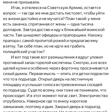
меня не призывали.
Итак, я отвлекся на Советскую Армию, остается
вопрос — так где же мне достать пистолет, чтобы уйти
из жизни достойно и не мучатся? План такой: у меня
есть заначка, спрятанная от жены — одна тысяча
долларов. Завтра достаю и иду к ближайшей воинской
части. Там шныряют офицеры и прапорщики. Нахожу
прапора с самой пропитой рожей и предлагаю ему
взятку. Так себе план, но не идти же грабить
полицейский участок?
И вот под такие вот размышления я вдруг уловил
противный запах горелой кислятины. Смотрю, а из всех
щелей кухни и особенно через форточку просачивается
сизый дымок. Первая мысль — опять эти детки подожгли
что то в подъезде. Открыл дверь на лестничную
площадку и услышал голоса встревоженных соседей
по подъезду. Судя по всему, они тоже не понимали, что
происходит. И в этот момент погас свет. Электричество
отрубилось. Наверное где то внизу короткое
замыкание, поэтому и дым. Закрыл дверь в подъезд