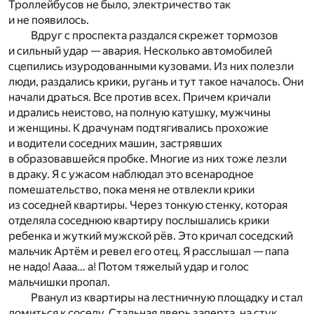
Троллейбусов не было, электричество так
и не появилось.
Вдруг с проспекта раздался скрежет тормозов
и сильный удар — авария. Несколько автомобилей
сцепились изуродованными кузовами. Из них полезли
люди, раздались крики, ругань и тут такое началось. Они
начали драться. Все против всех. Причем кричали
и дрались неистово, на полную катушку, мужчины
и женщины. К драчунам подтягивались прохожие
и водители соседних машин, застрявших
в образовавшейся пробке. Многие из них тоже лезли
в драку. Я с ужасом наблюдал это всенародное
помешательство, пока меня не отвлекли крики
из соседней квартиры. Через тонкую стенку, которая
отделяла соседнюю квартиру послышались крики
ребенка и жуткий мужской рёв. Это кричал соседский
мальчик Артём и ревел его отец. Я расслышал — папа
не надо! Аааа… а! Потом тяжелый удар и голос
мальчишки пропал.
Рванул из квартиры на лестничную площадку и стал
ломиться к соседу. Стальная дверь заперта, на стук