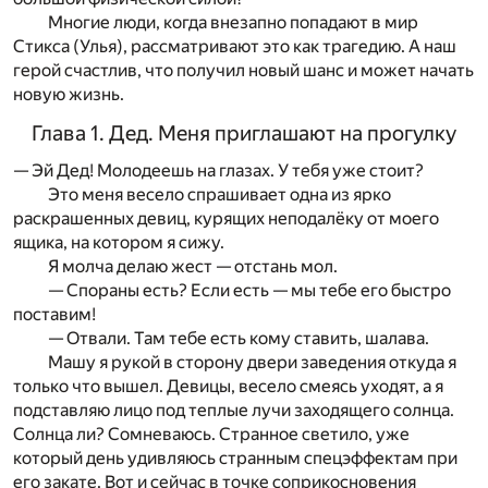
Многие люди, когда внезапно попадают в мир
Стикса (Улья), рассматривают это как трагедию. А наш
герой счастлив, что получил новый шанс и может начать
новую жизнь.
Глава 1. Дед. Меня приглашают на прогулку
— Эй Дед! Молодеешь на глазах. У тебя уже стоит?
Это меня весело спрашивает одна из ярко
раскрашенных девиц, курящих неподалёку от моего
ящика, на котором я сижу.
Я молча делаю жест — отстань мол.
— Спораны есть? Если есть — мы тебе его быстро
поставим!
— Отвали. Там тебе есть кому ставить, шалава.
Машу я рукой в сторону двери заведения откуда я
только что вышел. Девицы, весело смеясь уходят, а я
подставляю лицо под теплые лучи заходящего солнца.
Солнца ли? Сомневаюсь. Странное светило, уже
который день удивляюсь странным спецэффектам при
его закате. Вот и сейчас в точке соприкосновения