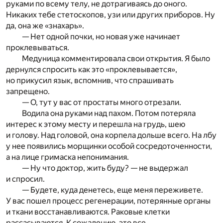
руками по всему телу, не дотрагиваясь до оного.
Никаких тебе стетоскопов, узи или других приборов. Ну
да, она же «знахарь».
— Нет одной почки, но новая уже начинает
проклевываться.
Медуница комментировала свои открытия. Я было
дернулся спросить как это «проклевывается»,
но прикусил язык, вспомнив, что спрашивать
запрещено.
— О, тут у вас от простаты много отрезали.
Водила она руками над пахом. Потом потеряла
интерес к этому месту и перешла на грудь, шею
и голову. Над головой, она корпела дольше всего. На лбу
у нее появились морщинки особой сосредоточенности,
а на лице гримаска непонимания.
— Ну что доктор, жить буду? — не выдержал
и спросил.
— Будете, куда денетесь, еще меня переживете.
У вас пошел процесс регенерации, потерянные органы
и ткани восстанавливаются. Раковые клетки
рассасываются. К сожалению, это все