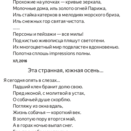
Прохожие на улочках — кривые зеркала,
Молочные дома, иль золото огней Парижа,
Иль стайка катерков в мелодиях морского бриза,
Иль снежных гор святая чистота.
……
Персоны и пейзажи — все милы!
Под кистью живописца пляшут светотени.
Их многоцветный мир подвластен вдохновенью.
Полотна сплошь impressions полны.
ХЛ, 2016
Эта странная, южная осень…
Я сегодня опять в слезах…
Падший клен бранит долю свою.
Пред иконой, с молитвой в устах,
О собачьей душе скорблю.
Погляжу из окна вдаль,
Жизнь собачья — короткий век.
В золотую пору вторгся май,
А в горах ночью выпал снег.