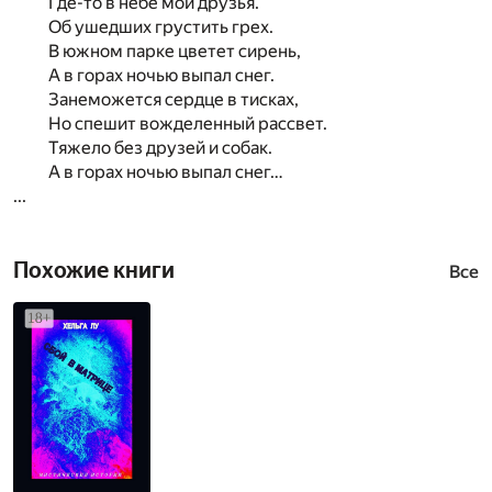
Где-то в небе мои друзья.
Об ушедших грустить грех.
В южном парке цветет сирень,
А в горах ночью выпал снег.
Занеможется сердце в тисках,
Но спешит вожделенный рассвет.
Тяжело без друзей и собак.
А в горах ночью выпал снег…
...
Похожие книги
Все