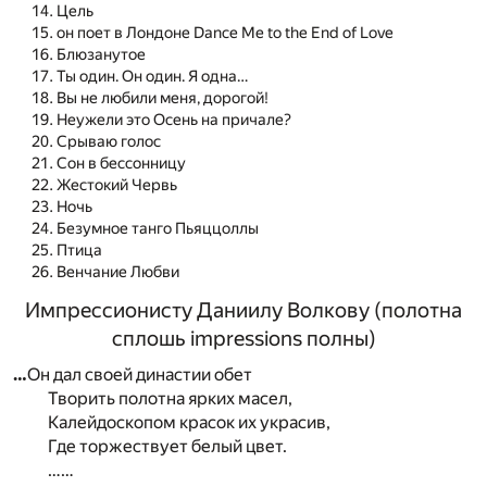
Цель
он поет в Лондоне Dance Me to the End of Love
Блюзанутое
Ты один. Он один. Я одна…
Вы не любили меня, дорогой!
Неужели это Осень на причале?
Срываю голос
Сон в бессонницу
Жестокий Червь
Ночь
Безумное танго Пьяццоллы
Птица
Венчание Любви
Импрессионисту Даниилу Волкову (полотна
сплошь impressions полны)
…
Он дал своей династии обет
Творить полотна ярких масел,
Калейдоскопом красок их украсив,
Где торжествует белый цвет.
……