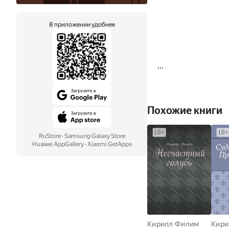
В приложении удобнее
...
Похожие книги
RuStore
·
Samsung Galaxy Store
Huawei AppGallery
·
Xiaomi GetApps
Кирилл Филим
Кири