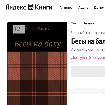
Главное
Аудио
Детям
Текст
Аудио
Читать бесплатно онл
Бесы на ба
Автор
Кирилл Филим
Доступен Виртуал