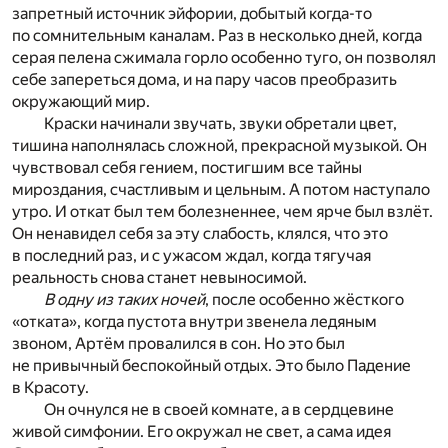
запретный источник эйфории, добытый когда-то
по сомнительным каналам. Раз в несколько дней, когда
серая пелена сжимала горло особенно туго, он позволял
себе запереться дома, и на пару часов преобразить
окружающий мир.
Краски начинали звучать, звуки обретали цвет,
тишина наполнялась сложной, прекрасной музыкой. Он
чувствовал себя гением, постигшим все тайны
мироздания, счастливым и цельным. А потом наступало
утро. И откат был тем болезненнее, чем ярче был взлёт.
Он ненавидел себя за эту слабость, клялся, что это
в последний раз, и с ужасом ждал, когда тягучая
реальность снова станет невыносимой.
В одну из таких ночей
, после особенно жёсткого
«отката», когда пустота внутри звенела ледяным
звоном, Артём провалился в сон. Но это был
не привычный беспокойный отдых. Это было Падение
в Красоту.
Он очнулся не в своей комнате, а в сердцевине
живой симфонии. Его окружал не свет, а сама идея