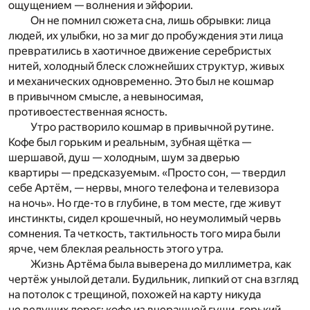
ощущением — волнения и эйфории.
Он не помнил сюжета сна, лишь обрывки: лица
людей, их улыбки, но за миг до пробуждения эти лица
превратились в хаотичное движение серебристых
нитей, холодный блеск сложнейших структур, живых
и механических одновременно. Это был не кошмар
в привычном смысле, а невыносимая,
противоестественная ясность.
Утро растворило кошмар в привычной рутине.
Кофе был горьким и реальным, зубная щётка —
шершавой, душ — холодным, шум за дверью
квартиры — предсказуемым. «Просто сон, — твердил
себе Артём, — нервы, много телефона и телевизора
на ночь». Но где-то в глубине, в том месте, где живут
инстинкты, сидел крошечный, но неумолимый червь
сомнения. Та четкость, тактильность того мира были
ярче, чем блеклая реальность этого утра.
Жизнь Артёма была выверена до миллиметра, как
чертёж унылой детали. Будильник, липкий от сна взгляд
на потолок с трещиной, похожей на карту никуда
не ведущих дорог; кофе из вчерашней гущи, горький