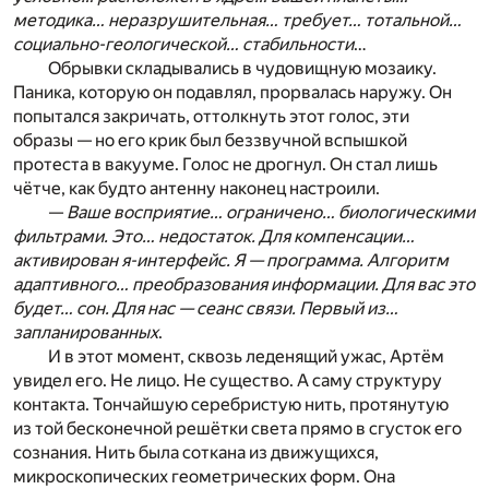
методика… неразрушительная… требует… тотальной…
социально-геологической… стабильности
…
Обрывки складывались в чудовищную мозаику.
Паника, которую он подавлял, прорвалась наружу. Он
попытался закричать, оттолкнуть этот голос, эти
образы — но его крик был беззвучной вспышкой
протеста в вакууме. Голос не дрогнул. Он стал лишь
чётче, как будто антенну наконец настроили.
—
Ваше восприятие… ограничено… биологическими
фильтрами. Это… недостаток. Для компенсации…
активирован я-интерфейс. Я — программа. Алгоритм
адаптивного… преобразования информации. Для вас это
будет… сон. Для нас — сеанс связи. Первый из…
запланированных
.
И в этот момент, сквозь леденящий ужас, Артём
увидел его. Не лицо. Не существо. А саму структуру
контакта. Тончайшую серебристую нить, протянутую
из той бесконечной решётки света прямо в сгусток его
сознания. Нить была соткана из движущихся,
микроскопических геометрических форм. Она