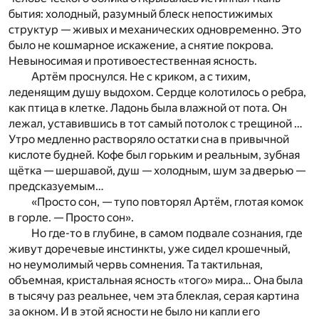
бытия: холодный, разумный блеск непостижимых
структур — живых и механических одновременно. Это
было не кошмарное искажение, а снятие покрова.
Невыносимая и противоестественная ясность.
Артём проснулся. Не с криком, а с тихим,
леденящим душу выдохом. Сердце колотилось о ребра,
как птица в клетке. Ладонь была влажной от пота. Он
лежал, уставившись в тот самый потолок с трещиной …
Утро медленно растворяло остатки сна в привычной
кислоте будней. Кофе был горьким и реальным, зубная
щётка — шершавой, душ — холодным, шум за дверью —
предсказуемым…
«Просто сон, — тупо повторял Артём, глотая комок
в горле. — Просто сон».
Но где-то в глубине, в самом подвале сознания, где
живут доречевые инстинкты, уже сидел крошечный,
но неумолимый червь сомнения. Та тактильная,
объемная, кристальная ясность «того» мира… Она была
в тысячу раз реальнее, чем эта блеклая, серая картина
за окном. И в этой ясности не было ни капли его