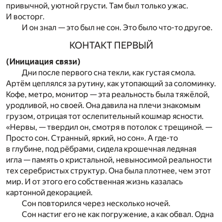
привычной, уютной грусти. Там был только ужас.
И восторг.
И он знал — это был не сон. Это было что-то другое.
КОНТАКТ ПЕРВЫЙ
(Инициация связи)
Дни после первого сна текли, как густая смола.
Артём цеплялся за рутину, как утопающий за соломинку.
Кофе, метро, монитор — эта реальность была тяжёлой,
уродливой, но своей. Она давила на плечи знакомым
грузом, отрицая тот ослепительный кошмар ясности.
«Нервы, — твердил он, смотря в потолок с трещиной. —
Просто сон. Странный, яркий, но сон». А где-то
в глубине, под рёбрами, сидела крошечная ледяная
игла — память о кристальной, невыносимой реальности
тех серебристых структур. Она была плотнее, чем этот
мир. И от этого его собственная жизнь казалась
картонной декорацией.
Сон повторился через несколько ночей.
Сон настиг его не как погружение, а как обвал. Одна