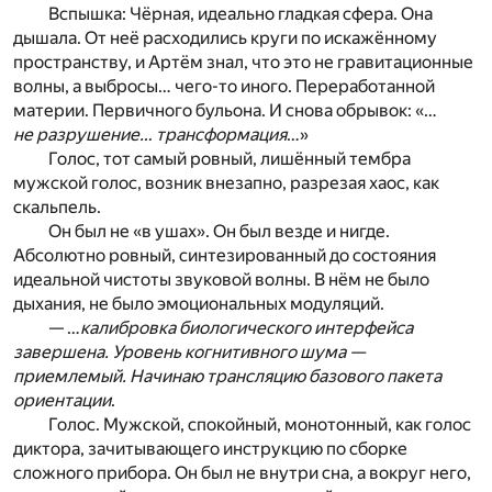
Вспышка: Чёрная, идеально гладкая сфера. Она
дышала. От неё расходились круги по искажённому
пространству, и Артём знал, что это не гравитационные
волны, а выбросы… чего-то иного. Переработанной
материи. Первичного бульона. И снова обрывок: «…
не разрушение… трансформация
…»
Голос, тот самый ровный, лишённый тембра
мужской голос, возник внезапно, разрезая хаос, как
скальпель.
Он был не «в ушах». Он был везде и нигде.
Абсолютно ровный, синтезированный до состояния
идеальной чистоты звуковой волны. В нём не было
дыхания, не было эмоциональных модуляций.
— …
калибровка биологического интерфейса
завершена. Уровень когнитивного шума —
приемлемый. Начинаю трансляцию базового пакета
ориентации
.
Голос. Мужской, спокойный, монотонный, как голос
диктора, зачитывающего инструкцию по сборке
сложного прибора. Он был не внутри сна, а вокруг него,