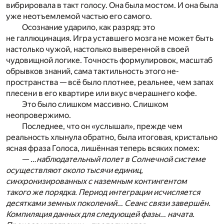
вибрировала в такт голосу. Она была мостом. И она была
уже неотъемлемой частью его самого.
Осознание ударило, как разряд: это
не галлюцинация. Игра уставшего мозга не может быть
настолько чужой, настолько выверенной в своей
чудовищной логике. Точность формулировок, масштаб
обрывков знаний, сама тактильность этого не-
пространства — всё было плотнее, реальнее, чем запах
плесени в его квартире или вкус вчерашнего кофе.
Это было слишком массивно. Слишком
неопровержимо.
Последнее, что он «услышал», прежде чем
реальность хлынула обратно, была итоговая, кристально
ясная фраза Голоса, лишённая теперь всяких помех:
— …
наблюдательный полет в Солнечной системе
осуществляют около тысячи единиц,
синхронизированных с наземным контингентом
такого же порядка. Период интеграции исчисляется
десятками земных поколений… Сеанс связи завершён.
Компиляция данных для следующей фазы… начата.