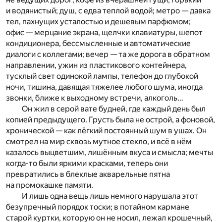
и водянистый; душ, с едва теплой водой; метро — давка
тел, пахнущих усталостью и дешевым парфюмом;
офис — мерцание экрана, щелчки клавиатуры, шепот
кондиционера, бессмысленные и автоматические
диалоги с коллегами; вечер — та же дорога в обратном
направлении, ужин из пластикового контейнера,
тусклый свет одинокой лампы, телефон до глубокой
ночи, тишина, давящая тяжелее любого шума, иногда
звонки, ближе к выходному встречи, алкоголь…
Он жил в серой вате будней, где каждый день был
копией предыдущего. Грусть была не острой, а фоновой,
хронической — как лёгкий постоянный шум в ушах. Он
смотрел на мир сквозь мутное стекло, и всё в нём
казалось выцветшим, лишённым вкуса и смысла; мечты
когда-то были яркими красками, теперь они
превратились в блеклые акварельные пятна
на промокашке памяти.
И лишь одна вещь лишь немного нарушала этот
безупречный порядок тоски; в потайном кармане
старой куртки, которую он не носил, лежал крошечный,