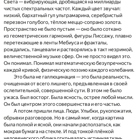
Света — вибрирующая, дробящаяся на миллиарды
чистых спектральных частот. Каждый цвет звучал:
низкий, бархатный гул ультрамарина, серебристый
перезвон голубого, тёплое меццо-сопрано золота.
Пространство не было пустым — оно было соткано
из геометрических гармоний, фигуры Лиссажу, плавно
перетекающие в ленты Мебиуса и фракталы,
рождались, танцевали и растворялись в такт незримой,
величественной музыке сфер. Он не просто видел это.
Он понимал. Понимал математическую безупречность
каждой кривой, физическую поэзию каждого колебания.
Это была не галлюцинация — это была реальность,
очищенная от всего лишнего, предъявленная в своей
ослепительной, совершенной сути. В этом не было
ужаса. Был восторг. Была ясность, острее любой мысли.
Он был центром этого совершенства и его частью.
А потом пришли лица. Люди. Улыбки, рукопожатия,
обрывки разговоров. Но в самый миг, когда картина
была полной и ясной, они начали расползаться, как
мокрая бумага на стекле. И под тонкой плёнкой
человеческого облика открывалась истинная ткань