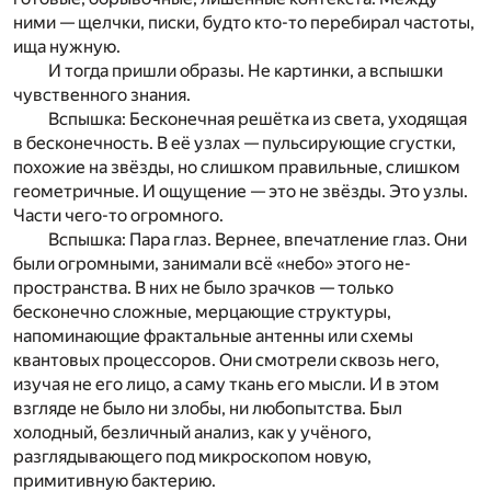
ними — щелчки, писки, будто кто-то перебирал частоты,
ища нужную.
И тогда пришли образы. Не картинки, а вспышки
чувственного знания.
Вспышка: Бесконечная решётка из света, уходящая
в бесконечность. В её узлах — пульсирующие сгустки,
похожие на звёзды, но слишком правильные, слишком
геометричные. И ощущение — это не звёзды. Это узлы.
Части чего-то огромного.
Вспышка: Пара глаз. Вернее, впечатление глаз. Они
были огромными, занимали всё «небо» этого не-
пространства. В них не было зрачков — только
бесконечно сложные, мерцающие структуры,
напоминающие фрактальные антенны или схемы
квантовых процессоров. Они смотрели сквозь него,
изучая не его лицо, а саму ткань его мысли. И в этом
взгляде не было ни злобы, ни любопытства. Был
холодный, безличный анализ, как у учёного,
разглядывающего под микроскопом новую,
примитивную бактерию.