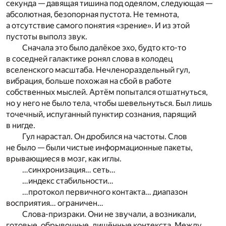
секунда — давящая тишина под одеялом, следующая —
абсолютная, безопорная пустота. Не темнота,
а отсутствие самого понятия «зрение». И из этой
пустоты выполз звук.
Сначала это было далёкое эхо, будто кто-то
в соседней галактике ронял слова в колодец
вселенского масштаба. Нечленораздельный гул,
вибрация, больше похожая на сбой в работе
собственных мыслей. Артём попытался отшатнуться,
но у него не было тела, чтобы шевельнуться. Был лишь
точечный, испуганный пунктир сознания, парящий
в нигде.
Гул нарастал. Он дробился на частоты. Слов
не было — были чистые информационные пакеты,
врывающиеся в мозг, как иглы.
…синхронизация… сеть…
…индекс стабильности…
…протокол первичного контакта… диапазон
восприятия… ограничен…
Слова-призраки. Они не звучали, а возникали,
готовые, обрывочные, лишённые контекста. Между