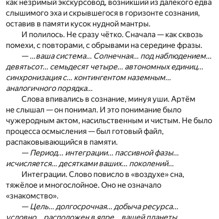
как незримый экскурсовод, возникший из далекого едва
слышимого эха и скрывшегося в горизонте сознания,
оставив в памяти кусок нудной мантры.
И полилось. Не сразу чётко. Сначала — как сквозь
помехи, с повторами, с обрывами на середине фразы.
— …
ваша система… Солнечная… под наблюдением…
девятьсот… семьдесят четыре… автономных единиц…
синхронизация с… контингентом наземным…
аналогичного порядка
…
Слова впивались в сознание, минуя уши. Артём
не слышал — он понимал. И это понимание было
чужеродным актом, насильственным и чистым. Не было
процесса осмысления — был готовый файл,
распаковывающийся в памяти.
—
Период… интеграции… пассивной фазы…
исчисляется… десятками ваших… поколений
…
Интеграции. Слово повисло в «воздухе» сна,
тяжёлое и многослойное. Оно не означало
«знакомство».
—
Цель… долгосрочная… добыча ресурса…
условно… расположен в ядре… вашей планеты…