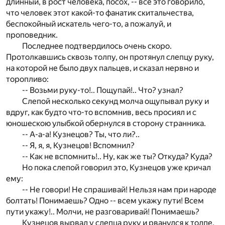
длинный, в рост человека, посох, -- все это говорило,
что человек этот какой-то фанатик скитальчества,
беспокойный искатель чего-то, а пожалуй, и
проповедник.
Последнее подтвердилось очень скоро.
Протолкавшись сквозь толпу, он протянул слепцу руку,
на которой не было двух пальцев, и сказал нервно и
торопливо:
-- Возьми руку-то!.. Пощупай!.. Что? узнал?
Слепой несколько секунд молча ощупывал руку и
вдруг, как будто что-то вспомнив, весь просиял и с
юношескою улыбкой обернулся в сторону странника.
-- А-а-а! Кузнецов? Ты, что ли?..
-- Я, я, я, Кузнецов! Вспомнил?
-- Как не вспомнить!.. Ну, как же ты? Откуда? Куда?
Но пока слепой говорил это, Кузнецов уже кричал
ему:
-- Не говори! Не спрашивай! Нельзя нам при народе
болтать! Понимаешь? Одно -- всем укажу пути! Всем
пути укажу!.. Молчи, не разговаривай! Понимаешь?
Кузнецов вырвал у слепца руку и рванулся к толпе,