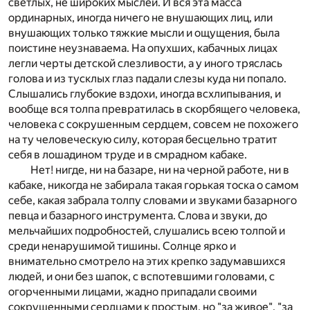
светлых, не широких мыслей. И вся эта масса
ординарных, иногда ничего не внушающих лиц, или
внушающих только тяжкие мысли и ощущения, была
поистине неузнаваема. На опухших, кабачных лицах
легли черты детской слезливости, а у иного тряслась
голова и из тусклых глаз падали слезы куда ни попало.
Слышались глубокие вздохи, иногда всхлипывания, и
вообще вся толпа превратилась в скорбящего человека,
человека с сокрушенным сердцем, совсем не похожего
на ту человеческую силу, которая бесцельно тратит
себя в лошадином труде и в смрадном кабаке.
Нет! нигде, ни на базаре, ни на черной работе, ни в
кабаке, никогда не забирала такая горькая тоска о самом
себе, какая забрала толпу словами и звуками базарного
певца и базарного инструмента. Слова и звуки, до
мельчайших подробностей, слушались всею толпой и
среди ненарушимой тишины. Солнце ярко и
внимательно смотрело на этих крепко задумавшихся
людей, и они без шапок, с вспотевшими головами, с
огорченными лицами, жадно припадали своими
сокрушенными сердцами к простым, но "за живое", "за