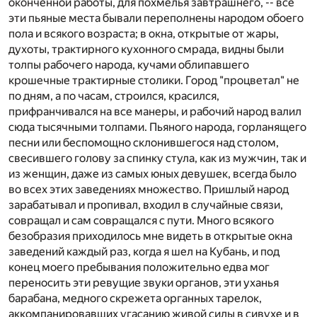
оконченной работы, для похмелья завтрашнего, -- все
эти пьяные места бывали переполнены народом обоего
пола и всякого возраста; в окна, открытые от жары,
духоты, трактирного кухонного смрада, видны были
толпы рабочего народа, кучами облипавшего
крошечные трактирные столики. Город "процветал" не
по дням, а по часам, строился, красился,
прифранчивался на все манеры, и рабочий народ валил
сюда тысячными толпами. Пьяного народа, горланящего
песни или беспомощно склонившегося над столом,
свесившего голову за спинку стула, как из мужчин, так и
из женщин, даже из самых юных девушек, всегда было
во всех этих заведениях множество. Пришлый народ
зарабатывал и пропивал, входил в случайные связи,
совращал и сам совращался с пути. Много всякого
безобразия приходилось мне видеть в открытые окна
заведений каждый раз, когда я шел на Кубань, и под
конец моего пребывания положительно едва мог
переносить эти ревущие звуки органов, эти уханья
барабана, медного скрежета органных тарелок,
аккомпанировавших угасанию живой силы в сивухе и в