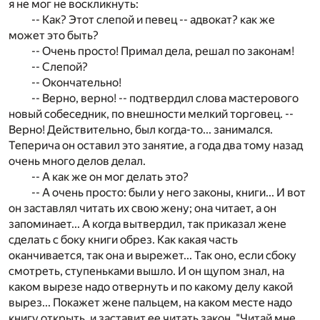
я не мог не воскликнуть:
-- Как? Этот слепой и певец -- адвокат? как же
может это быть?
-- Очень просто! Примал дела, решал по законам!
-- Слепой?
-- Окончательно!
-- Верно, верно! -- подтвердил слова мастерового
новый собеседник, по внешности мелкий торговец. --
Верно! Действительно, был когда-то... занимался.
Теперича он оставил это занятие, а года два тому назад
очень много делов делал.
-- А как же он мог делать это?
-- А очень просто: были у него законы, книги... И вот
он заставлял читать их свою жену; она читает, а он
запоминает... А когда вытвердил, так приказал жене
сделать с боку книги обрез. Как какая часть
оканчивается, так она и вырежет... Так оно, если сбоку
смотреть, ступеньками вышло. И он щупом знал, на
каком вырезе надо отвернуть и по какому делу какой
вырез... Покажет жене пальцем, на каком месте надо
книгу открыть, и заставит ее читать закон. "Читай мне