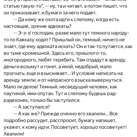
статью такую-то", -- ну, та и читает, а потом пишет, что
он приказывает, и бумаги за него подает.
-- Да кому же охота идти к слепому, когда есть
настоящие, зрячие адвокаты?
-- Э-э-э! господин, разве мало тут темного народу-
то по Кавказу ходит? Пришлый он, темный, ничего не
знает, где ему адвоката искать? Он и так-то путается, как
во тьме кромешной. Здесь его, пришлого-то,
иногородного, любят теребить. Там отдадут в аренду,
деньги возьмут и гонят, а иной, недобрый, мало
прогнать, еще и взыскивает... И условие написать на
аренду земли, и от напрасного взыска вывернуться.
Мало ли делов! Темный, несведущий человек, как
паутиной, ими опутан. Тут и слепому будешь рад-
радехонек, только бы заступился.
-- А заступался?
-- А как же? Прежде оченно его хвалили... Все
подробно рассудит, расспросит, бумагу напишет,
укажет, к кому идти. Посоветует, хорошо посоветует!
Хвалили!