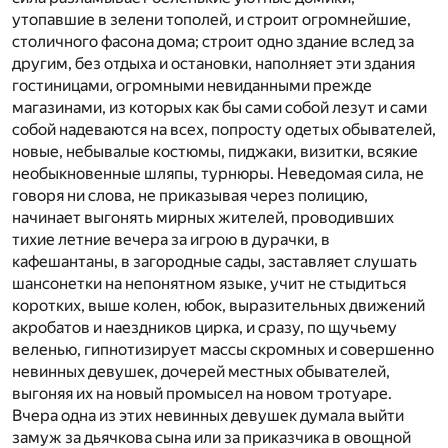
утопавшие в зелени тополей, и строит огромнейшие,
столичного фасона дома; строит одно здание вслед за
другим, без отдыха и остановки, наполняет эти здания
гостиницами, огромными невиданными прежде
магазинами, из которых как бы сами собой лезут и сами
собой надеваются на всех, попросту одетых обывателей,
новые, небывалые костюмы, пиджаки, визитки, всякие
необыкновенные шляпы, турнюры. Неведомая сила, не
говоря ни слова, не приказывая через полицию,
начинает выгонять мирных жителей, проводивших
тихие летние вечера за игрою в дурачки, в
кафешантаны, в загородные сады, заставляет слушать
шансонетки на непонятном языке, учит не стыдиться
коротких, выше колен, юбок, выразительных движений
акробатов и наездников цирка, и сразу, по щучьему
веленью, гипнотизирует массы скромных и совершенно
невинных девушек, дочерей местных обывателей,
выгоняя их на новый промысел на новом тротуаре.
Вчера одна из этих невинных девушек думала выйти
замуж за дьячкова сына или за приказчика в овощной