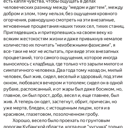
есть капля чувства, чтобы ощущать в делах
человеческих разницу между "медом и дегтем", между
добром и злом, тому нельзя, без ощущения кровного
огорчения, равнодушно смотреть на эти внезапные,
мгновенные процветания наших тихих сел, тихих станиц.
Приглядевшись и притерпевшись на своем веку ко
всяким жестокостям жизни и даже привыкнув немалое
количество их почитать "неизбежными фазисами", я
все-таки не мог не испытать, при виде этих внезапных
процветаний, того самого ощущения, которое иногда
выносилось с кладбища, где только что зарыли милого и
симпатичного человека. Два года тому назад он, милый
человек, был жив, сидел, веселый и здоровый, под этим
окном, любовался вечером и тополем; сидел он в одной
рубахе, распоясанный, и от жары был даже босиком, но,
главное, он был прост, добр, весел и, еще главнее, был
жив. А теперь он одет, застегнут, обрит, причесан, но
уже мертв, бледен, с истощенным лицом, хотя и в
красивом, глазетовом, позолоченном гробу.
Хорошо, весело было проехать по грунтовым
дорогам Кубанской области, когда еще "чугунка" только