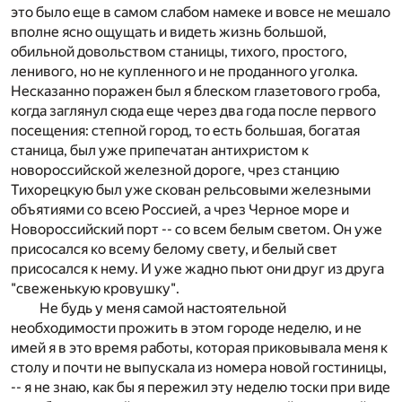
это было еще в самом слабом намеке и вовсе не мешало
вполне ясно ощущать и видеть жизнь большой,
обильной довольством станицы, тихого, простого,
ленивого, но не купленного и не проданного уголка.
Несказанно поражен был я блеском глазетового гроба,
когда заглянул сюда еще через два года после первого
посещения: степной город, то есть большая, богатая
станица, был уже припечатан антихристом к
новороссийской железной дороге, чрез станцию
Тихорецкую был уже скован рельсовыми железными
объятиями со всею Россией, а чрез Черное море и
Новороссийский порт -- со всем белым светом. Он уже
присосался ко всему белому свету, и белый свет
присосался к нему. И уже жадно пьют они друг из друга
"свеженькую кровушку".
Не будь у меня самой настоятельной
необходимости прожить в этом городе неделю, и не
имей я в это время работы, которая приковывала меня к
столу и почти не выпускала из номера новой гостиницы,
-- я не знаю, как бы я пережил эту неделю тоски при виде