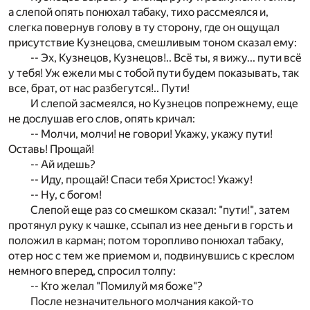
а слепой опять понюхал табаку, тихо рассмеялся и,
слегка повернув голову в ту сторону, где он ощущал
присутствие Кузнецова, смешливым тоном сказал ему:
-- Эх, Кузнецов, Кузнецов!.. Всё ты, я вижу... пути всё
у тебя! Уж ежели мы с тобой пути будем показывать, так
все, брат, от нас разбегутся!.. Пути!
И слепой засмеялся, но Кузнецов попрежнему, еще
не дослушав его слов, опять кричал:
-- Молчи, молчи! не говори! Укажу, укажу пути!
Оставь! Прощай!
-- Ай идешь?
-- Иду, прощай! Спаси тебя Христос! Укажу!
-- Ну, с богом!
Слепой еще раз со смешком сказал: "пути!", затем
протянул руку к чашке, ссыпал из нее деньги в горсть и
положил в карман; потом торопливо понюхал табаку,
отер нос с тем же приемом и, подвинувшись с креслом
немного вперед, спросил толпу:
-- Кто желал "Помилуй мя боже"?
После незначительного молчания какой-то