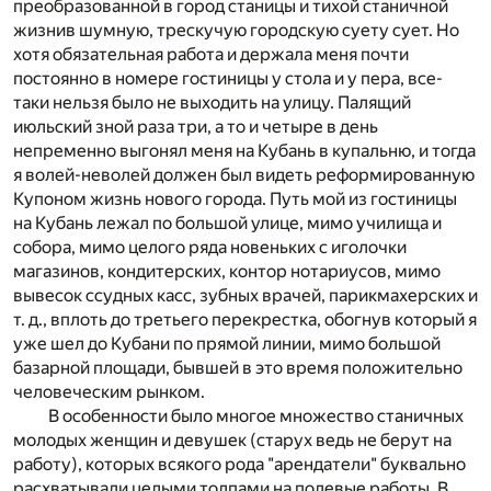
преобразованной в город станицы и тихой станичной
жизнив шумную, трескучую городскую суету сует. Но
хотя обязательная работа и держала меня почти
постоянно в номере гостиницы у стола и у пера, все-
таки нельзя было не выходить на улицу. Палящий
июльский зной раза три, а то и четыре в день
непременно выгонял меня на Кубань в купальню, и тогда
я волей-неволей должен был видеть реформированную
Купоном жизнь нового города. Путь мой из гостиницы
на Кубань лежал по большой улице, мимо училища и
собора, мимо целого ряда новеньких с иголочки
магазинов, кондитерских, контор нотариусов, мимо
вывесок ссудных касс, зубных врачей, парикмахерских и
т. д., вплоть до третьего перекрестка, обогнув который я
уже шел до Кубани по прямой линии, мимо большой
базарной площади, бывшей в это время положительно
человеческим рынком.
В особенности было многое множество станичных
молодых женщин и девушек (старух ведь не берут на
работу), которых всякого рода "арендатели" буквально
расхватывали целыми толпами на полевые работы. В