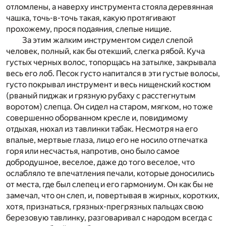
отломлены, а наверху инструмента стояла деревянная
чашка, точь-в-точь такая, какую протягивают
прохожему, прося подаяния, слепые нищие.
За этим жалким инструментом сидел слепой
человек, полный, как бы отекший, слегка рябой. Куча
густых черных волос, топорщась на затылке, закрывала
весь его лоб. Песок густо напитался в эти густые волосы,
густо покрывал инструмент и весь нищенский костюм
(рваный пиджак и грязную рубаху с расстегнутым
воротом) слепца. Он сидел на старом, мягком, но тоже
совершенно оборванном кресле и, повидимому
отдыхая, нюхал из тавлинки табак. Несмотря на его
впалые, мертвые глаза, лицо его не носило отпечатка
горя или несчастья, напротив, оно было самое
добродушное, веселое, даже до того веселое, что
ослабляло те впечатления печали, которые доносились
от места, где был слепец и его гармониум. Он как бы не
замечал, что он слеп, и, повертывая в жирных, коротких,
хотя, признаться, грязных-прегрязных пальцах свою
березовую тавлинку, разговаривал с народом всегда с