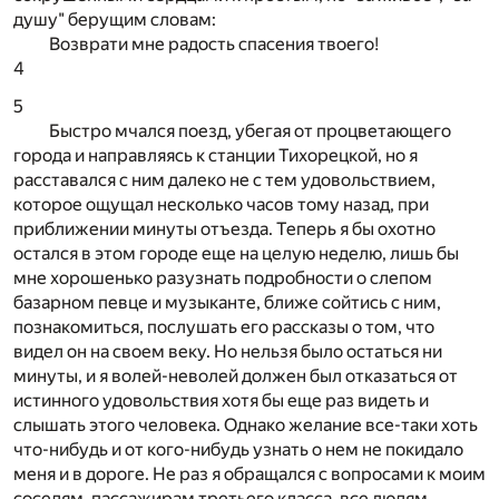
душу" берущим словам:
Возврати мне радость спасения твоего!
4
5
Быстро мчался поезд, убегая от процветающего
города и направляясь к станции Тихорецкой, но я
расставался с ним далеко не с тем удовольствием,
которое ощущал несколько часов тому назад, при
приближении минуты отъезда. Теперь я бы охотно
остался в этом городе еще на целую неделю, лишь бы
мне хорошенько разузнать подробности о слепом
базарном певце и музыканте, ближе сойтись с ним,
познакомиться, послушать его рассказы о том, что
видел он на своем веку. Но нельзя было остаться ни
минуты, и я волей-неволей должен был отказаться от
истинного удовольствия хотя бы еще раз видеть и
слышать этого человека. Однако желание все-таки хоть
что-нибудь и от кого-нибудь узнать о нем не покидало
меня и в дороге. Не раз я обращался с вопросами к моим
соседям, пассажирам третьего класса, все людям