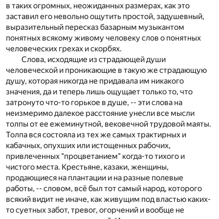
в таких огромных, неожиданных размерах, как это
заставил его невольно ощутить простой, задушевный,
выразительный пересказ базарным музыкантом
понятных всякому живому человеку слов о понятных
человеческих грехах и скорбях.
Слова, исходящие из страдающей души
человеческой и проникающие в такую же страдающую
душу, которая никогда не придавала им никакого
значения, да и теперь лишь ощущает только то, что
затронуто что-то горькое в душе, -- эти слова на
неизмеримо далекое расстояние унесли все мысли
толпы от ее ежеминутной, вековечной трудовой маяты.
Толпа вся состояла из тех же самых трактирных и
кабачных, опухших или истощенных рабочих,
привлеченных "процветанием" когда-то тихого и
чистого места. Крестьяне, казаки, женщины,
продающиеся на плантации и на разные полевые
работы, -- словом, всё был тот самый народ, которого
всякий видит не иначе, как живущим под властью каких-
то суетных забот, тревог, огорчений и вообще не