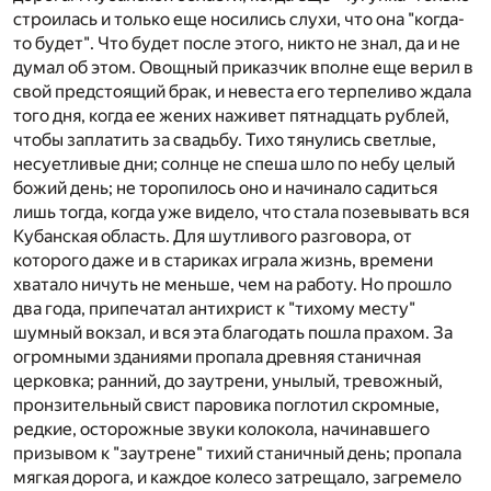
строилась и только еще носились слухи, что она "когда-
то будет". Что будет после этого, никто не знал, да и не
думал об этом. Овощный приказчик вполне еще верил в
свой предстоящий брак, и невеста его терпеливо ждала
того дня, когда ее жених наживет пятнадцать рублей,
чтобы заплатить за свадьбу. Тихо тянулись светлые,
несуетливые дни; солнце не спеша шло по небу целый
божий день; не торопилось оно и начинало садиться
лишь тогда, когда уже видело, что стала позевывать вся
Кубанская область. Для шутливого разговора, от
которого даже и в стариках играла жизнь, времени
хватало ничуть не меньше, чем на работу. Но прошло
два года, припечатал антихрист к "тихому месту"
шумный вокзал, и вся эта благодать пошла прахом. За
огромными зданиями пропала древняя станичная
церковка; ранний, до заутрени, унылый, тревожный,
пронзительный свист паровика поглотил скромные,
редкие, осторожные звуки колокола, начинавшего
призывом к "заутрене" тихий станичный день; пропала
мягкая дорога, и каждое колесо затрещало, загремело