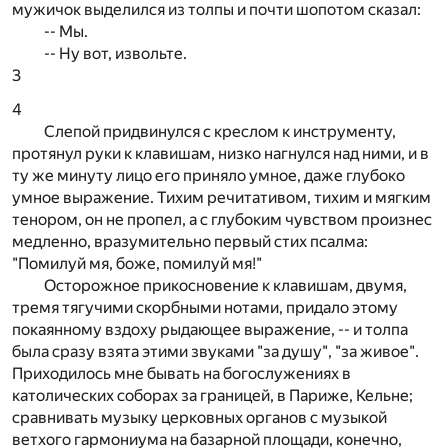
мужичок выделился из толпы и почти шопотом сказал:
-- Мы.
-- Ну вот, извольте.
3
4
Слепой придвинулся с креслом к инструменту,
протянул руки к клавишам, низко нагнулся над ними, и в
ту же минуту лицо его приняло умное, даже глубоко
умное выражение. Тихим речитативом, тихим и мягким
тенором, он не пропел, а с глубоким чувством произнес
медленно, вразумительно первый стих псалма:
"Помилуй мя, боже, помилуй мя!"
Осторожное прикосновение к клавишам, двумя,
тремя тягучими скорбными нотами, придало этому
покаянному вздоху рыдающее выражение, -- и толпа
была сразу взята этими звуками "за душу", "за живое".
Приходилось мне бывать на богослужениях в
католических соборах за границей, в Париже, Кельне;
сравнивать музыку церковных органов с музыкой
ветхого гармониума на базарной площади, конечно,