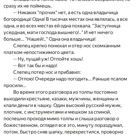
сразу их не поймешь.
-- Никаких "прочих" нет, а есть одна владычица
богородица! Одна! В тысячах местах она являлась, а все
одна, и во всех местах ей одна похвала. "Заступница
усердная, мати господа вышнего!.." И нет ничего
больше... "Нашей!.." Одна она владычица!
Слепец крепко понюхал и отер нос скомканным
платком непостижимого цвета.
-- Ну, пущай уж! Отпойте хошь!
-- Вот так бы и надо!
Слепец потер нос и прибавил:
-- Отпою! Очереди надо погодить... Раньше псалом
просили...
Во время этого разговора из толпы постоянно
выходили крестьяне, казаки, мужчины, женщины и
клали деньги в чашку. Один высокий русский мужик,
плотник, с инструментами и мешком за спиной,
поспешно проходя мимо толпы и слыша разговор о
божественном, оглядел все это, минуту пораздумал,
потом, быстро сняв шапку, перекрестился, проворно