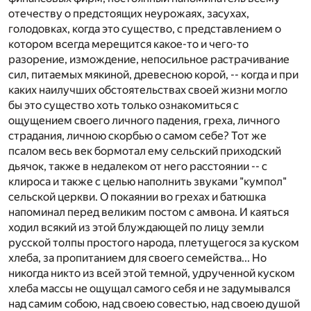
отечеству о предстоящих неурожаях, засухах,
голодовках, когда это существо, с представлением о
котором всегда мерещится какое-то и чего-то
разорение, измождение, непосильное растрачивание
сил, питаемых мякиной, древесною корой, -- когда и при
каких наилучших обстоятельствах своей жизни могло
бы это существо хоть только ознакомиться с
ощущением своего личного падения, греха, личного
страдания, личною скорбью о самом себе? Тот же
псалом весь век бормотал ему сельский приходский
дьячок, также в недалеком от него расстоянии -- с
клироса и также с целью наполнить звуками "кумпол"
сельской церкви. О покаянии во грехах и батюшка
напоминал перед великим постом с амвона. И каяться
ходил всякий из этой блуждающей по лицу земли
русской толпы простого народа, плетущегося за куском
хлеба, за пропитанием для своего семейства... Но
никогда никто из всей этой темной, удрученной куском
хлеба массы не ощущал самого себя и не задумывался
над самим собою, над своею совестью, над своею душой