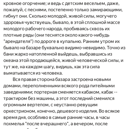
кровное огорчение; и ведь с детским весельем, даже,
пожалуй, с песнями, постепенно только замирающими,
гибнут они. Сколько молодой, живой силы, могучего
здоровья чувствуешь, бывало, в этой сплошной массе
молодого рабочего народа, пробиваясь сквозь их
плотные ряды (они теснятся около какого-нибудь
"арендателя") по дороге в купальню. Ранним утром их
бывало на базаре буквально видимо-невидимо. Точно из
бани жарко натопленной выйдешь, выбравшись из
океана этой продающейся, живой человеческой силы, и
тут же, на каждом шагу, видишь, как эта сила
выматывается из человека.
Вся правая сторона базара застроена новыми
домами, переполненными всякого рода питейными
заведениями; портерная сменяется кабаком, кабак --
трактиром без машины, а этот последний сменился
огромным вертепом, с неустанно ревущим
оркестрионом, конечно, дешевого изделия. Во всякое
время дня, особливо в самые ранние часы, в часы
похмелья "после вчерашнего", а вечером, после