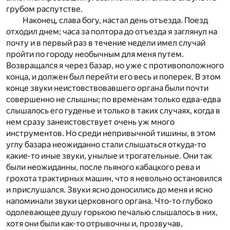
грубом распутстве.
Наконец, слава богу, настал день отъезда. Поезд
отходил днем; часа за полтора до отъезда я заглянул на
почту и в первый раз в течение недели имел случай
пройти по городу необычным для меня путем.
Возвращался я через базар, но уже с противоположного
конца, и должен был перейти его весь и поперек. В этом
конце звуки неистовствовавшего органа были почти
совершенно не слышны; по временам только едва-едва
слышалось его гуденье и только в таких случаях, когда в
нем сразу занеистовствует очень уж много
инструментов. Но среди непривычной тишины, в этом
углу базара неожиданно стали слышаться откуда-то
какие-то иные звуки, унылые и трогательные. Они так
были неожиданны, после пьяного кабацкого рева и
грохота трактирных машин, что я невольно остановился
и прислушался. Звуки ясно доносились до меня и ясно
напоминали звуки церковного органа. Что-то глубоко
одолевающее душу горькою печалью слышалось в них,
хотя они были как-то отрывочны и, прозвучав,