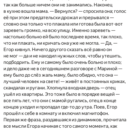
так как больше ничем они не занимались. Наконец
в кухню вошла мама. — Вернулся? — спросила она; голос
её при этом предательски дрожал и прерывался —
словно она только что плакала или готова была вот-вот
зареветь громко, на всю улицу. Именно зареветь —
настолько больно ей было последнее время, так плохо,
что ни плакать, ни кричать она уже не могла. — Да, —
Егор кивнул. Ничего другого сказать всё равно он
не мог — да и не находил нужных слов, чтобы утешить,
подбодрить. Ему и самому было очень больно и плохо;
и дело даже не в сегодняшнем разговоре с Мариной —
ему было до слёз жаль маму, было обидно, что она —
лучший человек на свете! — живёт в постоянных криках,
скандалах и ругани. Хлопнула входная дверь — отец
ушёл из квартиры. Это тоже было в порядке вещей —
все пять лет, что они с мамой ругались, отец в конце
концов уходил и пропадал где-то до утра. Поев, Егор
прошёл к себе в комнату и включил магнитофон.
Первая же фраза, раздавшаяся из динамиков, прочитала
все мысли Егора начиная с того самого момента, как