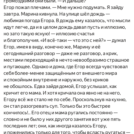
громоздкими они были. — И дальше?
Егор пожал плечами. — Мне нужно подумать. Я зайду
завтра. Марина кивнула. На улице шёл дождь —
любимая погода Егора. В дождь ему казалось, что мысли
идут легче, да и в целом дождь давал пусть и иллюзию,
но зато такую ясную! — иллюзию счастья
и благополучия. «И всё-таки — что это с ней?» — думал
Егор, имея в виду, конечно же, Марину и её
сегодняшний разговор — даже не разговор, а крик,
местами переходящий в нечто невообразимо страшное
и пугающее. Однако и дома, где Егор всегда чувствовал
себя более-менее защищённым от внешнего мира
и спокойным внутренне и наружно, без криков
не обошлось. Едва зайдя домой, Егор услышал, как
кричит его мама. И хотя кричала она явно не на него,
Егору всё же стало не по себе. Проскользнув на кухню,
он стал разогревать суп. Только бы это быстрее
кончилось!.. Его отец и мама ругались постоянно —
словно и не было у них другого занятия вот уже пять
последних лет; они, как иногда казалось Егору,
и поженились только для того, чтобы всласть ругаться —