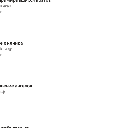
примирившихся врагов
 Шегай
k
рие клинка
Ли
и др.
k
щение ангелов
льф