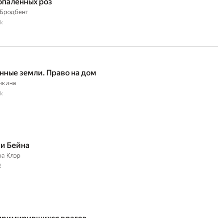
опаленных роз
 Бродбент
k
ные земли. Право на дом
чкина
k
и Бейна
а Клэр
2