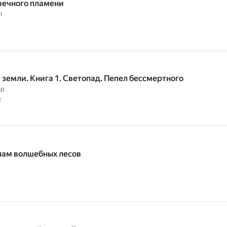
вечного пламени
л
 земли. Книга 1. Светопад. Пепел бессмертного
ер
2
пам волшебных лесов