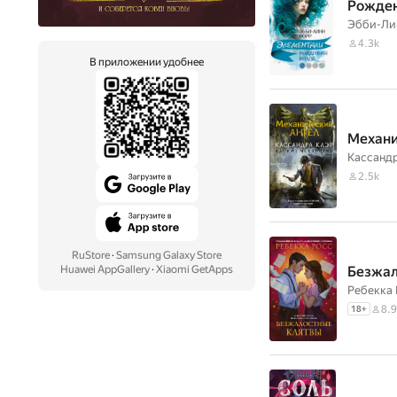
Рожден
Эбби-Ли
4.3k
В приложении удобнее
Механи
Кассандр
2.5k
RuStore
·
Samsung Galaxy Store
Безжал
Huawei AppGallery
·
Xiaomi GetApps
Ребекка 
8.9
18
+