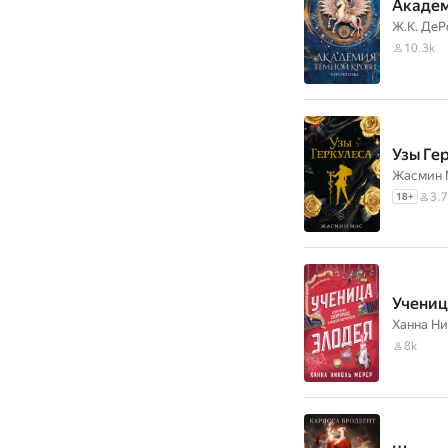
Академ
Ж.К. ДеР
10.3k
Узы Ге
Жасмин 
3.7
18
+
Учениц
Ханна Н
8k