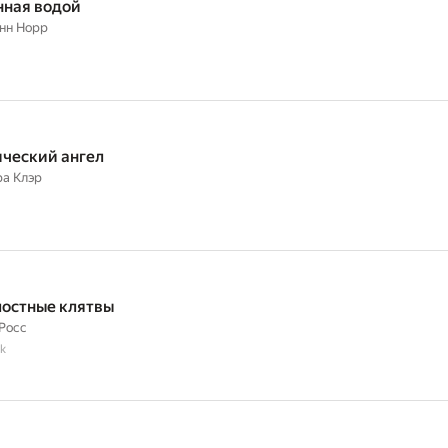
ная водой
нн Норр
ческий ангел
а Клэр
остные клятвы
Росс
k