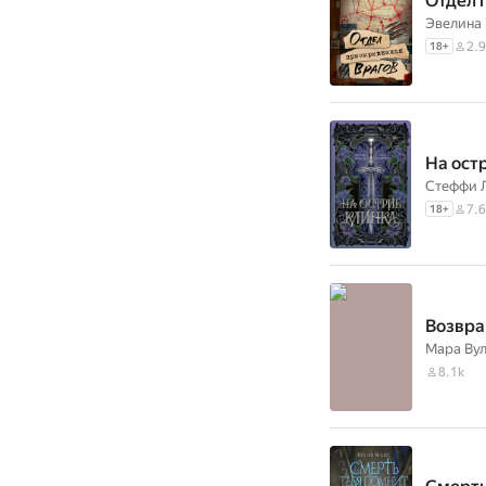
Отдел 
Эвелина
2.9
18
+
На ост
Стеффи 
7.6
18
+
Возвра
Мара Ву
8.1k