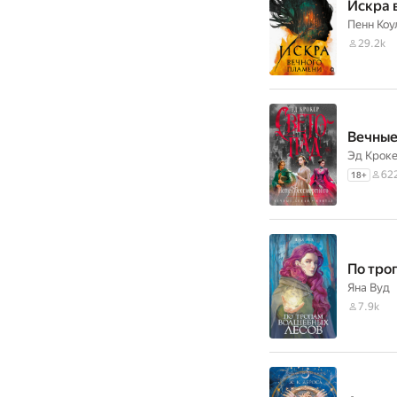
Искра 
Пенн Коу
29.2k
Вечные
Эд Крок
62
18
+
По тро
Яна Вуд
7.9k