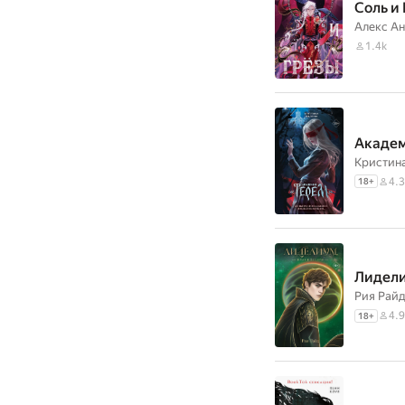
Соль и
Алекс А
1.4k
Академ
Кристин
4.3
18
+
Лидели
Рия Рай
4.9
18
+