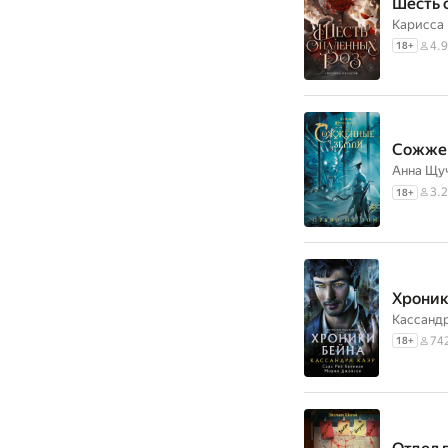
Шесть 
Карисса
4.9
18
+
Сожжен
Анна Щу
3.2
18
+
Хроник
Кассандр
74
18
+