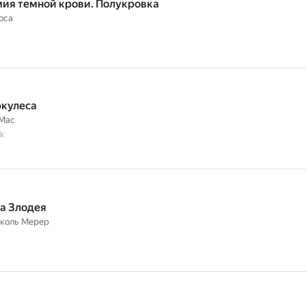
ия темной крови. Полукровка
оса
ркулеса
Мас
k
а Злодея
иколь Мерер