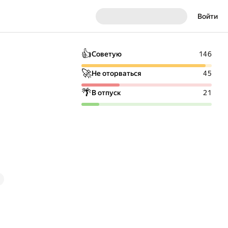
Войти
👍
Советую
146
🚀
Не оторваться
45
🌴
В отпуск
21