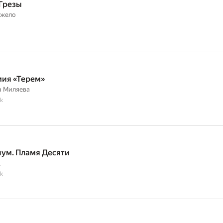
 Грезы
нжело
ия «Терем»
а Миляева
k
ум. Пламя Десяти
д
k