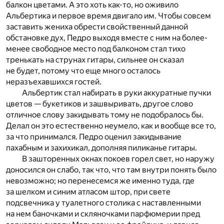
балкон цветами. А это хоть как-то, но оживило
Альбертика и первое время двигало им. Чтобы совсем
заставить жениха обрести свойственный данной
обстановке дух, Педро выходя вместе с ним на более-
менее свободное место под балконом стал тихо
тренькать на струнах гитары, сильнее он сказал
не будет, потому что еще много осталось
неразъехавшихся гостей.
Альбертик стал набирать в руки аккуратные пучки
цветов — букетиков и зашвыривать, другое слово
отличное слову закидывать тому не подобралось бы.
Делал он это естественно неумело, как и вообще все то,
за что принимался. Педро оценил закидывание
пахабным и захихикал, дополняя пиликанье гитары.
В зашторенных окнах покоев горел свет, но наружу
доносился он слабо, так что, что там внутри понять было
невозможно; но перенесемся же именно туда, где
за шелком и синим атласом штор, при свете
подсвечника у туалетного столика с наставленными
на нем баночками и скляночками парфюмерии пред