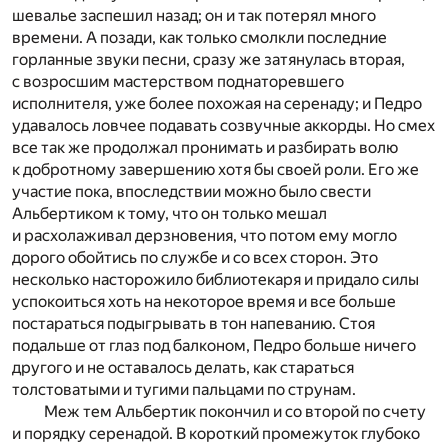
шевалье заспешил назад; он и так потерял много
времени. А позади, как только смолкли последние
горланные звуки песни, сразу же затянулась вторая,
с возросшим мастерством поднаторевшего
исполнителя, уже более похожая на серенаду; и Педро
удавалось ловчее подавать созвучные аккорды. Но смех
все так же продолжал пронимать и разбирать волю
к добротному завершению хотя бы своей роли. Его же
участие пока, впоследствии можно было свести
Альбертиком к тому, что он только мешал
и расхолаживал дерзновения, что потом ему могло
дорого обойтись по службе и со всех сторон. Это
несколько насторожило библиотекаря и придало силы
успокоиться хоть на некоторое время и все больше
постараться подыгрывать в тон напеванию. Стоя
подальше от глаз под балконом, Педро больше ничего
другого и не оставалось делать, как стараться
толстоватыми и тугими пальцами по струнам.
Меж тем Альбертик покончил и со второй по счету
и порядку серенадой. В короткий промежуток глубоко