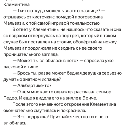
Клементина.
— Ты-то откуда можешь знать о разнице? —
отрываясь от кисточки с помадой проговорила
Мальвази, с той самой игривой тональностью.
В ответ у Клементины не нашлось что сказать и она
со вздохом отвернулась на портрет, который в таком
случае был поставлен на столик, обопёртый на ножку.
Мальвази продолжала не сводить с нее своего
проницательного взгляда.
— Может ты влюбилась в него? — спросила уже
ласковей и тише.
— Брось ты, разве может бедная девушка серьезно
думать о знатном испанце?
— Альбертике-то?
— О нем мне как-то однажды рассказал сеньор
Педро. И еще я видела его на вилле в Эриче.
После этого нечаянного откровения Клементина
окончательно смутилась и покраснела.
— Э-э, подружка! Признайся честно ты в него
влюбилась!