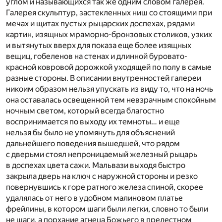
углом и называющихся так же одним словом галерея.
Галерея скульптур, застекленных ниш со стоящими при
мечах и щитах пустых рыцарских доспехах, рядами
картин, изящных мраморно-бронзовых столиков, узких
и вытянутых вверх для показа еще более изящных
вещиц, гобеленов на стенах и длинной буровато-
красной ковровой дорожкой уходящей по полу в самые
разные стороны. В описании внутренностей галереи
никоим образом нельзя упускать из виду то, что на ночь
она оставалась освещенной тем невзрачным спокойным
ночным светом, который всегда благостно
воспринимается по выходу их темноты… и еще
нельзя бы было не упомянуть для объяснений
дальнейшего поведения вышедшей, что рядом
с дверьми стоял непроницаемый железный рыцарь
в доспехах цвета сажи. Мальвази выходя быстро
закрыла дверь на ключ с наружной стороны и резко
повернувшись к горе ратного железа спиной, скорее
удалялась от него в удобном малиновом платье
фрейлины, в котором шаги были легки, словно то были
не шаги, а порхание агнеца Божьего в прелестном