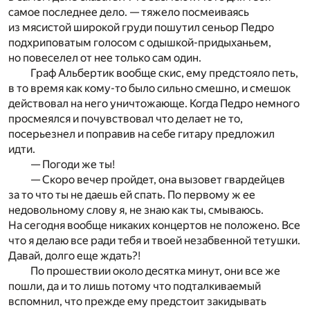
самое последнее дело. — тяжело посмеиваясь
из мясистой широкой груди пошутил сеньор Педро
подхриповатым голосом с одышкой-придыханьем,
но повеселел от нее только сам один.
Граф Альбертик вообще скис, ему предстояло петь,
в то время как кому-то было сильно смешно, и смешок
действовал на него уничтожающе. Когда Педро немного
просмеялся и почувствовал что делает не то,
посерьезнел и поправив на себе гитару предложил
идти.
— Погоди же ты!
— Скоро вечер пройдет, она вызовет гвардейцев
за то что ты не даешь ей спать. По первому ж ее
недовольному слову я, не знаю как ты, смываюсь.
На сегодня вообще никаких концертов не положено. Все
что я делаю все ради тебя и твоей незабвенной тетушки.
Давай, долго еще ждать?!
По прошествии около десятка минут, они все же
пошли, да и то лишь потому что подталкиваемый
вспомнил, что прежде ему предстоит закидывать