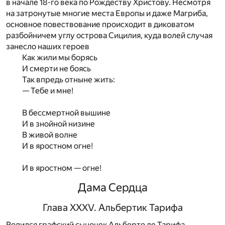
в начале 18-го века по Рождеству Христову. Несмотря
на затронутые многие места Европы и даже Магриба,
основное повествование происходит в диковатом
разбойничем углу острова Сицилия, куда волей случая
занесло наших героев
Как жили мы борясь
И смерти не боясь
Так впредь отныне жить:
— Тебе и мне!
В бессмертной вышине
И в знойной низине
В живой волне
И в яростном огне!
И в яростном — огне!
Дама Сердца
Глава XXXV. Альбертик Тарифа
Родился графский сыночек Альберто де Тарифа