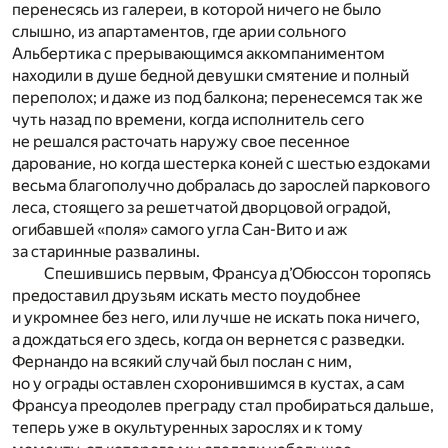
перенесясь из галереи, в которой ничего не было
слышно, из апартаментов, где арии сольного
Альбертика с прерывающимся аккомпаниментом
находили в душе бедной девушки смятение и полный
переполох; и даже из под балкона; перенесемся так же
чуть назад по времени, когда исполнитель сего
не решался расточать наружу свое песенное
дарование, но когда шестерка коней с шестью ездоками
весьма благополучно добралась до зарослей паркового
леса, стоящего за решетчатой дворцовой оградой,
огибавшей «поля» самого угла Сан-Вито и аж
за старинные развалины.
Спешившись первым, Франсуа д’Обюссон торопясь
предоставил друзьям искать место поудобнее
и укромнее без него, или лучше не искать пока ничего,
а дождаться его здесь, когда он вернется с разведки.
Фернандо на всякий случай был послан с ним,
но у ограды оставлен схоронившимся в кустах, а сам
Франсуа преодолев преграду стал пробираться дальше,
теперь уже в окультуренных зарослях и к тому