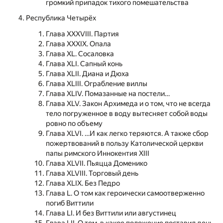
громкий припадок тихого помешательства
Республика Четырёх
Глава XXXVIII. Партия
Глава XXXIX. Опала
Глава XL. Сосаловка
Глава XLI. Сапный конь
Глава XLII. Диана и Дюха
Глава XLIII. Ограбление виллы
Глава XLIV. Помазанные на постели…
Глава XLV. Закон Архимеда и о том, что не всегда
тело погруженное в воду вытесняет собой воды
ровно по объему
Глава XLVI. …И как легко теряются. А также сбор
пожертвований в пользу Католической церкви
папы римского Иннокентия XIII
Глава XLVII. Пьяцца Доменико
Глава XLVIII. Торговый день
Глава XLIX. Без Педро
Глава L. О том как героически самоотверженно
погиб Виттили
Глава LI. И без Виттили или августинец