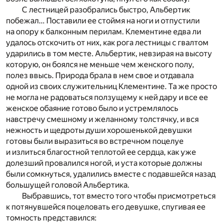
С лестницей разобрались быстро, Альбертик
побежал… Поставили ее стоймя на ноги и отпустили
на опору к балконным перилам. Клементине едва ли
удалось отскочить от них, как рога лестницы с гвалтом
ударились в том месте. Альбертик, невзирая на высоту
которую, он боялся не меньше чем женского полу,
полез ввысь. Природа брала в нем свое и отдавала
одной из своих служительниц Клементине. Та же просто
не могла не радоваться ползущему к ней дару и все ее
женское обаяние готово было и устремлялось
навстречу смешному и желанному толстячку, и вся
нежность и щедроты души хорошенькой девушки
готовы были выразиться во встречном поцелуе
и излиться благостной теплотой ее сердца, как уже
долезший провалился ногой, и уста которые должны
были сомкнуться, удалились вместе с подавшейся назад
большущей головой Альбертика.
Выбравшись, тот вместо того чтобы присмотреться
к потянувшейся поцеловать его девушке, спугивая ее
томность представился: