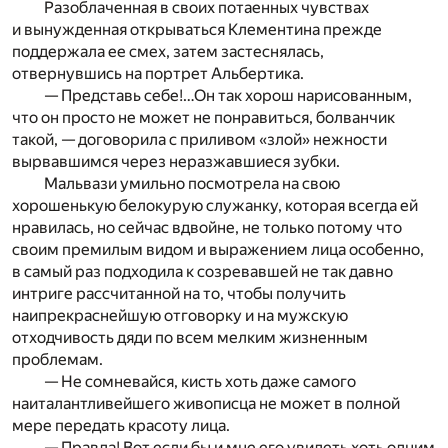
Разоблаченная в своих потаенных чувствах
и вынужденная открываться Клементина прежде
поддержала ее смех, затем застеснялась,
отвернувшись на портрет Альбертика.
— Представь себе!…Он так хорош нарисованным,
что он просто не может не понравиться, болванчик
такой, — договорила с приливом «злой» нежности
вырвавшимся через неразжавшиеся зубки.
Мальвази умильно посмотрела на свою
хорошенькую белокурую служанку, которая всегда ей
нравилась, но сейчас вдвойне, не только потому что
своим премилым видом и выражением лица особенно,
в самый раз подходила к созревавшей не так давно
интриге рассчитанной на то, чтобы получить
наипрекраснейшую отговорку и на мужскую
отходчивость дяди по всем мелким жизненным
проблемам.
— Не сомневайся, кисть хоть даже самого
наиталантливейшего живописца не может в полной
мере передать красоту лица.
— Правда! Вот если бы и мне его увидеть хоть одним