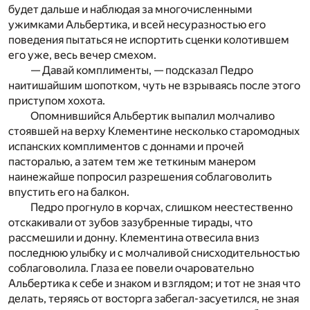
будет дальше и наблюдая за многочисленными
ужимками Альбертика, и всей несуразностью его
поведения пытаться не испортить сценки колотившем
его уже, весь вечер смехом.
— Давай комплименты, — подсказал Педро
наитишайшим шопотком, чуть не взрываясь после этого
приступом хохота.
Опомнившийся Альбертик выпалил молчаливо
стоявшей на верху Клементине несколько старомодных
испанских комплиментов с доннами и прочей
пасторалью, а затем тем же теткиным манером
наинежайше попросил разрешения соблаговолить
впустить его на балкон.
Педро прогнуло в корчах, слишком неестественно
отскакивали от зубов зазубренные тирады, что
рассмешили и донну. Клементина отвесила вниз
последнюю улыбку и с молчаливой снисходительностью
соблаговолила. Глаза ее повели очаровательно
Альбертика к себе и знаком и взглядом; и тот не зная что
делать, теряясь от восторга забегал-засуетился, не зная