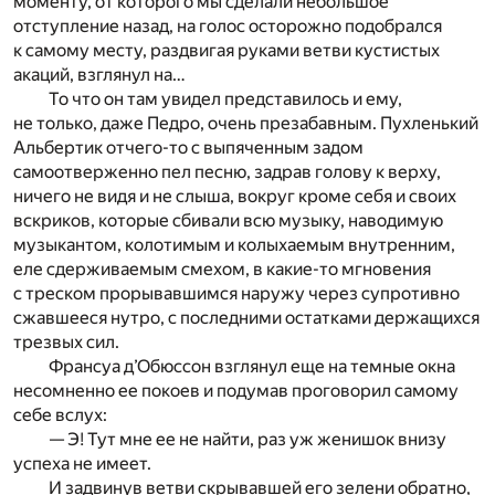
моменту, от которого мы сделали небольшое
отступление назад, на голос осторожно подобрался
к самому месту, раздвигая руками ветви кустистых
акаций, взглянул на…
То что он там увидел представилось и ему,
не только, даже Педро, очень презабавным. Пухленький
Альбертик отчего-то с выпяченным задом
самоотверженно пел песню, задрав голову к верху,
ничего не видя и не слыша, вокруг кроме себя и своих
вскриков, которые сбивали всю музыку, наводимую
музыкантом, колотимым и колыхаемым внутренним,
еле сдерживаемым смехом, в какие-то мгновения
с треском прорывавшимся наружу через супротивно
сжавшееся нутро, с последними остатками держащихся
трезвых сил.
Франсуа д’Обюссон взглянул еще на темные окна
несомненно ее покоев и подумав проговорил самому
себе вслух:
— Э! Тут мне ее не найти, раз уж женишок внизу
успеха не имеет.
И задвинув ветви скрывавшей его зелени обратно,