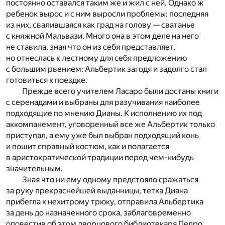
постоянно оставался таким же и жил с ней. Однако ж
ребенок вырос и с ним выросли проблемы: последняя
из них, свалившаяся как град на голову — сватанье
с княжной Мальвази. Много она в этом деле на него
не ставила, зная что он из себя представляет,
но отнеслась к лестному для себя предложению
с большим рвением: Альбертик загодя и задолго стал
готовиться к поездке.
Прежде всего учителем Ласаро были достаны книги
с серенадами и выбраны для разучивания наиболее
подходящие по мнению Дианы. К исполнению их под
аккомпанемент, уговоренный все же Альбертик только
приступал, а ему уже был выбран подходящий конь
и пошит справный костюм, как и полагается
в аристократической традиции перед чем-нибудь
значительным.
Зная что ни ему одному предстояло сражаться
за руку прекраснейшей выданницы, тетка Диана
прибегла к нехитрому трюку, отправила Альбертика
за день до назначенного срока, заблаговременно
оповестив об этом дворцового библиотекаря Педро