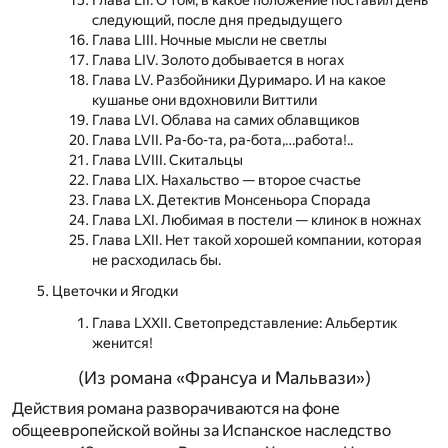
Глава LII. О том, в какое положение поставил день
следующий, после дня предыдущего
Глава LIII. Ночные мысли не светлы
Глава LIV. Золото добывается в ногах
Глава LV. Разбойники Дуримаро. И на какое
кушанье они вдохновили Виттили
Глава LVI. Облава на самих облавщиков
Глава LVII. Ра-бо-та, ра-бота,…работа!..
Глава LVIII. Скитальцы
Глава LIX. Нахальство — второе счастье
Глава LX. Детектив Монсеньора Спорада
Глава LXI. Любимая в постели — клинок в ножнах
Глава LXII. Нет такой хорошей компании, которая
не расходилась бы.
Цветочки и Ягодки
Глава LXXII. Светопредставление: Альбертик
женится!
(Из романа «Франсуа и Мальвази»)
Действия романа разворачиваются на фоне
общеевропейской войны за Испанское наследство