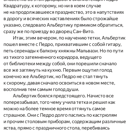
Квадратуру, к которому, но ни в коем случае
не на продолжавшееся празднество, это в напутствиях
в дорогу и всяческих наставлениях было строжайше
указано, следовало Альбертику прямиком обратиться,
сразу же по приезду во дворец Сан-Вито.
Итак, этим вечером, по научению тетки, Альбертик
пошел вместе с Педро, прихватившим с собой гитару,
петь серенады к балкону княжны Мальвази. Но по пути
из тихого затемненного коридора, ведущего
от библиотеки между собой, они порешили сначало
все же заглянуть на кухню. Первым ощутил голод
конечно же Альбертик, но Педро не стал тянуть
к скорому, давая сначало освоиться в новом месте,
восполнив тем самым голод души.
Альбертик боялся предстоящего. Начисто все
поперезабывал, того чему учила тетка и решил как
можно на более темное время оттянуть самое
страшное. Они с Педро долго паслись по кастрюлям
и прочим столовым приборам, содержащим различные
яства, прямо с праздничного стола, перебиваясь