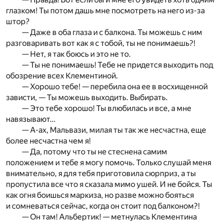
глазком! Ты потом дашь мне посмотреть на него из-за
штор?
— Даже в оба глаза и с балкона. Ты можешь с ним
разговаривать вот как я с тобой, ты не понимаешь?!
— Нет, я так боюсь и это не то.
— Ты не понимаешь! Тебе не придется выходить под
обозрение всех Клементиной.
— Хорошо тебе! — перебила она ее в восхищенной
зависти, — Ты можешь выходить. Выбирать.
— Это тебе хорошо! Ты влюбилась и все, а мне
навязывают…
— А-ах, Мальвази, милая ты так же несчастна, еще
более несчастна чем я!
— Да, потому что ты не стеснена самим
положением и тебе я могу помочь. Только слушай меня
внимательно, я для тебя приготовила сюрприз, а ты
пропустила все что я сказала мимо ушей. И не бойся. Ты
как огня боишься маркиза, но разве можно бояться
и сомневаться сейчас, когда он стоит под балконом?!
— Он там! Альбертик! — метнулась Клементина