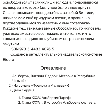
освободиться от всяких лишних людей, понабившихся
во дворец и которых бы лучше было вышвырнуть.
Сначала компания поведена была за собой Виттили,
называемом ещё придурком жизни, и правильно,
подтвердившимся по известным ему сосаловкам.
Когда же те… так называемые обсосали их, то их повело
уже всех вместе во все тяжкие, и кто только и что
только их не водило по глубинкам острова и всяким
закуткам.
ISBN 978-5-4483-4076-5
Создано в интеллектуальной издательской системе
Ridero
Оглавление
Альбертик, Виттили, Педро и Метроне в Республике
Четырёх
(Из романа «Франсуа и Мальвази»)
Дама Сердца
Глава XXXV. Альбертик Тарифа
Глава XXXVII. В которой у Альборана случается