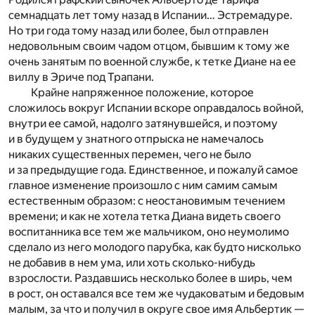
семнадцать лет тому назад в Испании… Эстремадуре.
Но три года тому назад или более, был отправлен
недовольным своим чадом отцом, бывшим к тому же
очень занятым по военной службе, к тетке Диане на ее
виллу в Эриче под Трапани.
Крайне напряженное положение, которое
сложилось вокруг Испании вскоре оправдалось войной,
внутри ее самой, надолго затянувшейся, и поэтому
и в будущем у знатного отпрыска не намечалось
никаких существенных перемен, чего не было
и за предыдущие года. Единственное, и пожалуй самое
главное изменение произошло с ним самим самым
естественным образом: с неостановимым течением
времени; и как не хотела тетка Диана видеть своего
воспитанника все тем же мальчиком, оно неумолимо
сделало из него молодого парубка, как будто нисколько
не добавив в нем ума, или хоть сколько-нибудь
взрослости. Раздавшись несколько более в ширь, чем
в рост, он оставался все тем же чудаковатым и бедовым
малым, за что и получил в округе свое имя Альбертик —