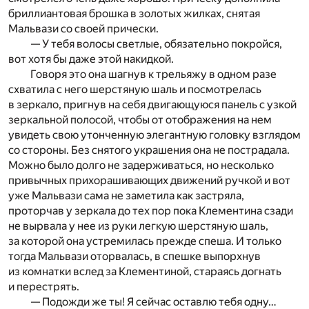
бриллиантовая брошка в золотых жилках, снятая
Мальвази со своей прически.
— У тебя волосы светлые, обязательно покройся,
вот хотя бы даже этой накидкой.
Говоря это она шагнув к трельяжу в одном разе
схватила с него шерстяную шаль и посмотрелась
в зеркало, пригнув на себя двигающуюся панель с узкой
зеркальной полосой, чтобы от отображения на нем
увидеть свою утонченную элегантную головку взглядом
со стороны. Без снятого украшения она не пострадала.
Можно было долго не задерживаться, но несколько
привычных прихорашивающих движений ручкой и вот
уже Мальвази сама не заметила как застряла,
проторчав у зеркала до тех пор пока Клементина сзади
не вырвала у нее из руки легкую шерстяную шаль,
за которой она устремилась прежде спеша. И только
тогда Мальвази оторвалась, в спешке выпорхнув
из комнатки вслед за Клементиной, стараясь догнать
и перестрять.
— Подожди же ты! Я сейчас оставлю тебя одну…