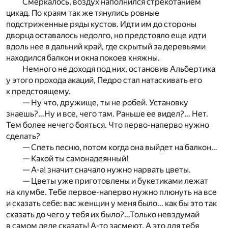
Смеркалось, воздух наполнился стрекотанием
цикад. По краям так же тянулись ровные
подстриженные ряды кустов. Идти им до стороны
дворца оставалось недолго, но предстояло еще идти
вдоль нее в дальний край, где скрытый за деревьями
находился балкон и окна покоев княжны.
Немного не доходя под них, остановив Альбертика
у этого прохода акаций, Педро стал натаскивать его
к предстоящему.
— Ну что, дружище, ты не робей. Установку
знаешь?…Ну и все, чего там. Раньше ее видел?… Нет.
Тем более нечего бояться. Что перво-наперво нужно
сделать?
— Спеть песню, потом когда она выйдет на балкон…
— Какой ты самонадеянный!
— А-а! значит сначало нужно нарвать цветы.
— Цветы уже приготовлены и букетиками лежат
на клумбе. Тебе первое-наперво нужно плюнуть на все
и сказать себе: вас женщин у меня было… как бы это так
сказать до чего у тебя их было?…Только невздумай
в самом деле сказать! А-то засмеют. А это для тебя