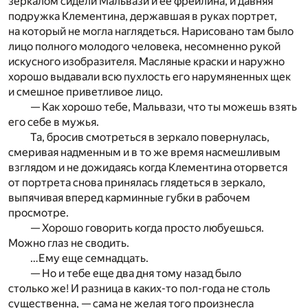
зеркалом сидели Мальвази и ее фрейлина, и давняя
подружка Клементина, державшая в руках портрет,
на который не могла наглядеться. Нарисовано там было
лицо полного молодого человека, несомненно рукой
искусного изобразителя. Масляные краски и наружно
хорошо выдавали всю пухлость его нарумяненных щек
и смешное приветливое лицо.
— Как хорошо тебе, Мальвази, что ты можешь взять
его себе в мужья.
Та, бросив смотреться в зеркало повернулась,
смеривая надменным и в то же время насмешливым
взглядом и не дожидаясь когда Клементина оторвется
от портрета снова принялась глядеться в зеркало,
выпячивая вперед карминные губки в рабочем
просмотре.
— Хорошо говорить когда просто любуешься.
Можно глаз не сводить.
…Ему еще семнадцать.
— Но и тебе еще два дня тому назад было
столько же! И разница в каких-то пол-года не столь
существенна, — сама не желая того произнесла