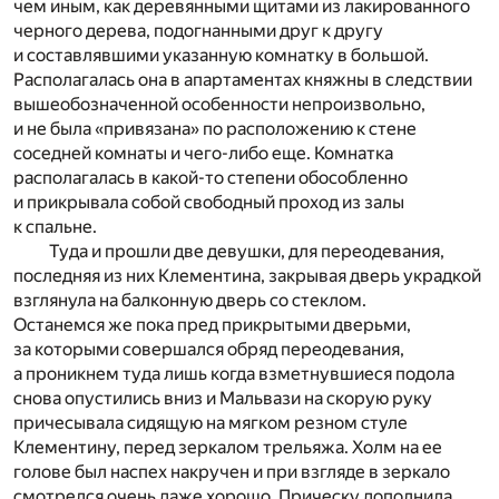
чем иным, как деревянными щитами из лакированного
черного дерева, подогнанными друг к другу
и составлявшими указанную комнатку в большой.
Располагалась она в апартаментах княжны в следствии
вышеобозначенной особенности непроизвольно,
и не была «привязана» по расположению к стене
соседней комнаты и чего-либо еще. Комнатка
располагалась в какой-то степени обособленно
и прикрывала собой свободный проход из залы
к спальне.
Туда и прошли две девушки, для переодевания,
последняя из них Клементина, закрывая дверь украдкой
взглянула на балконную дверь со стеклом.
Останемся же пока пред прикрытыми дверьми,
за которыми совершался обряд переодевания,
а проникнем туда лишь когда взметнувшиеся подола
снова опустились вниз и Мальвази на скорую руку
причесывала сидящую на мягком резном стуле
Клементину, перед зеркалом трельяжа. Холм на ее
голове был наспех накручен и при взгляде в зеркало
смотрелся очень даже хорошо. Прическу дополнила