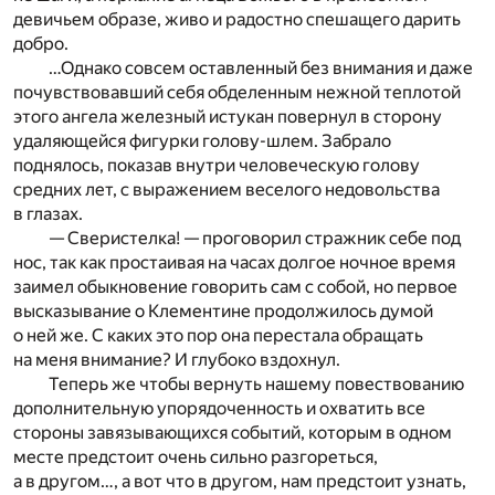
девичьем образе, живо и радостно спешащего дарить
добро.
…Однако совсем оставленный без внимания и даже
почувствовавший себя обделенным нежной теплотой
этого ангела железный истукан повернул в сторону
удаляющейся фигурки голову-шлем. Забрало
поднялось, показав внутри человеческую голову
средних лет, с выражением веселого недовольства
в глазах.
— Сверистелка! — проговорил стражник себе под
нос, так как простаивая на часах долгое ночное время
заимел обыкновение говорить сам с собой, но первое
высказывание о Клементине продолжилось думой
о ней же. С каких это пор она перестала обращать
на меня внимание? И глубоко вздохнул.
Теперь же чтобы вернуть нашему повествованию
дополнительную упорядоченность и охватить все
стороны завязывающихся событий, которым в одном
месте предстоит очень сильно разгореться,
а в другом…, а вот что в другом, нам предстоит узнать,