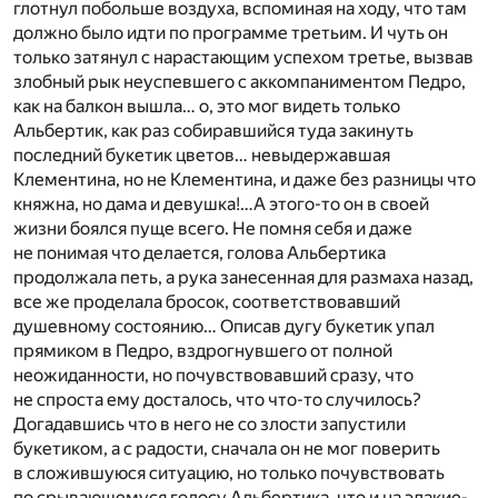
глотнул побольше воздуха, вспоминая на ходу, что там
должно было идти по программе третьим. И чуть он
только затянул с нарастающим успехом третье, вызвав
злобный рык неуспевшего с аккомпаниментом Педро,
как на балкон вышла… о, это мог видеть только
Альбертик, как раз собиравшийся туда закинуть
последний букетик цветов… невыдержавшая
Клементина, но не Клементина, и даже без разницы что
княжна, но дама и девушка!…А этого-то он в своей
жизни боялся пуще всего. Не помня себя и даже
не понимая что делается, голова Альбертика
продолжала петь, а рука занесенная для размаха назад,
все же проделала бросок, соответствовавший
душевному состоянию… Описав дугу букетик упал
прямиком в Педро, вздрогнувшего от полной
неожиданности, но почувствовавший сразу, что
не спроста ему досталось, что что-то случилось?
Догадавшись что в него не со злости запустили
букетиком, а с радости, сначала он не мог поверить
в сложившуюся ситуацию, но только почувствовать
по срывающемуся голосу Альбертика, что и на эдакие-