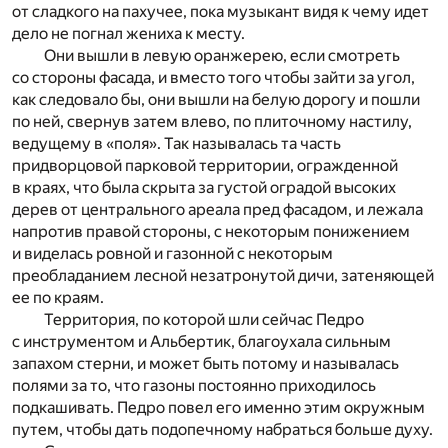
от сладкого на пахучее, пока музыкант видя к чему идет
дело не погнал жениха к месту.
Они вышли в левую оранжерею, если смотреть
со стороны фасада, и вместо того чтобы зайти за угол,
как следовало бы, они вышли на белую дорогу и пошли
по ней, свернув затем влево, по плиточному настилу,
ведущему в «поля». Так называлась та часть
придворцовой парковой территории, огражденной
в краях, что была скрыта за густой оградой высоких
дерев от центрального ареала пред фасадом, и лежала
напротив правой стороны, с некоторым понижением
и виделась ровной и газонной с некоторым
преобладанием лесной незатронутой дичи, затеняющей
ее по краям.
Территория, по которой шли сейчас Педро
с инструментом и Альбертик, благоухала сильным
запахом стерни, и может быть потому и называлась
полями за то, что газоны постоянно приходилось
подкашивать. Педро повел его именно этим окружным
путем, чтобы дать подопечному набраться больше духу.