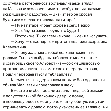
со стула в растерянности останавливаясь и глядя
на Мальвази осоловевшими от возбуждения глазами,
искрящимися радостью. — Значит это он бросал
букетики о стекло и пиликал на гитаре?
— Ну на гитаре играет скорее всего Педро.
— Я выйду на балкон, будь что будет!
— Постой же! Ты совсем не хочешь меня выслушать.
— Хочу! — с настырным притоптыванием возразила
Клементина.
— Я подумала, мы с тобой должны поменяться
ролями. Ты как я выйдешь на балкон в моем платке
и охмуришь своего Альбертика — со смешливостью
проговорила княжна, сама в свою очередь вставая, —
Пошли переодеваться я тебя заплету.
Клементина в сдержанном порыве благодарности
обняла Мальвази и поцеловала в щеку.
Вместе они обе прошли из залы, глядящей окнами
и полустеклянной балконной дверью вовне,
в небольшую костюмерную комнатку, обитую изнутри
коричневатым драпом, потому как стены ее являлись ни