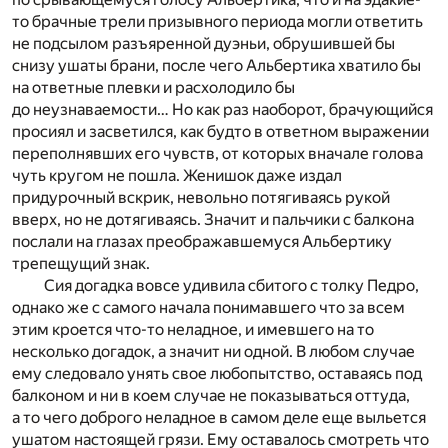
то брачные трели призывного периода могли ответить
не подсылом разъяренной дуэньи, обрушившей бы
снизу ушаты брани, после чего Альбертика хватило бы
на ответные плевки и расхолодило бы
до неузнаваемости… Но как раз наоборот, брачующийся
просиял и засветился, как будто в ответном выражении
переполнявших его чувств, от которых вначале голова
чуть кругом не пошла. Женишок даже издал
придурочный вскрик, невольно потягиваясь рукой
вверх, но не дотягиваясь. Значит и пальчики с балкона
послали на глазах преображавшемуся Альбертику
трепещущий знак.
Сия догадка вовсе удивила сбитого с толку Педро,
однако же с самого начала понимавшего что за всем
этим кроется что-то неладное, и имевшего на то
несколько догадок, а значит ни одной. В любом случае
ему следовало унять свое любопытство, оставаясь под
балконом и ни в коем случае не показываться оттуда,
а то чего доброго неладное в самом деле еще выльется
ушатом настоящей грязи. Ему оставалось смотреть что