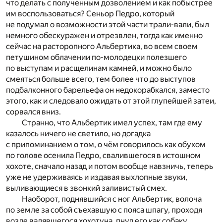
что делать с полученным дозволением и как побыстрее
им воспользоваться? Сеньор Педро, который
не подумал о возможности этой части трали-вали, был
немного обескуражен и отрезвлен, тогда как именно
сейчас на расторопного Альбертика, во всем своем
петушином облачении по-молодецки полезшего
по выступам и расщелинам камней, и можно было
смеяться больше всего, тем более что до выступов
подбалконного барельефа он недокорабкался, заместо
этого, как и следовало ожидать от этой глупейшей затеи,
сорвался вниз.
Странно, что Альбертик имел успех, там где ему
казалось ничего не светило, но догадка
с припоминанием о том, о чём говорилось как обухом
по голове осенила Педро, свалившегося в истошном
хохоте, сначало назад и потом вообще навзничь, теперь
уже не удерживаясь и издавая выхлопные звуки,
выливающиеся в звонкий заливистый смех.
Наоборот, поднявшийся с ног Альбертик, волоча
по земле за собой съехавшую с пояса шпагу, проходя
возле валявшегося хохотуна, пнул его как собаку.