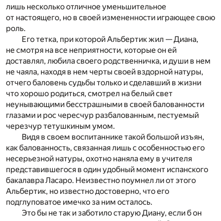
лишь несколько отличное уменьшительное
от настоящего, но в своей измененности играющее свою
роль.
Его тетка, при которой Альбертик жил — Диана,
не смотря на все неприятности, которые он ей
доставлял, любила своего родственничка, и души в нем
не чаяла, находя в нем черты своей вздорной натуры,
отчего баловень судьбы только и сделавший в жизни
что хорошо родиться, смотрел на белый свет
неунывающими бесстрашными в своей балованности
глазами и рос чересчур разбалованным, пестуемый
черезчур тетушкиным умом.
Видя в своем воспитаннике такой большой изъян,
как балованность, связанная лишь с особенностью его
несерьезной натуры, охотно наняла ему в учителя
представившегося в один удобный момент испанского
бакалавра Ласаро. Неизвестно поумнел ли от этого
Альбертик, но известно достоверно, что его
подглуповатое имечко за ним осталось.
Это бы не так и заботило старую Диану, если б он