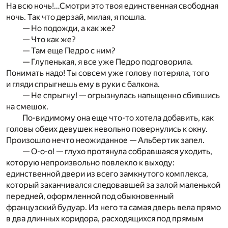
На всю ночь!…Смотри это твоя единственная свободная
ночь. Так что дерзай, милая, я пошла.
— Но подожди, а как же?
— Что как же?
— Там еще Педро с ним?
— Глупенькая, я все уже Педро подговорила.
Понимать надо! Ты совсем уже голову потеряла, того
и гляди спрыгнешь ему в руки с балкона.
— Не спрыгну! — огрызнулась напыщенно сбившись
на смешок.
По-видимому она еще что-то хотела добавить, как
головы обеих девушек невольно повернулись к окну.
Произошло нечто неожиданное — Альбертик запел.
— О-о-о! — глухо протянула собравшаяся уходить,
которую непроизвольно повлекло к выходу:
единственной двери из всего замкнутого комплекса,
который заканчивался следовавшей за залой маленькой
передней, оформленной под обыкновенный
французский будуар. Из него та самая дверь вела прямо
в два длинных коридора, расходящихся под прямым