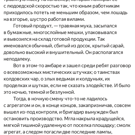
с людоедской скоростью так, что юным работникам
приходилось потеть не меньшим образом, чем лошадь
на взгорье, шустро работая вилами.
Готовый продукт, — травяная мука, засыпался
в бумажные, многослойные мешки, упаковывался
и вывозился на склад готовой продукции. Так
именовался обычный, сбитый из досок, крытый сарай,
довольно высокий и внушительный. Он располагался
неподалеку.
Вот в этом-то амбаре и зашел среди ребят разговор
о всевозможных мистических штучках; о таинствах
колдовских чар, о злых ведьмах и колдуньях, их
проделках и шутках, если не сказать злодействе. И было
это ночью, темной и безлунной.
Тогда, в ночную смену что-то не ладилось
с агрегатом и он, в конце концов, закапризничав, совсем
вышел из-под контроля, и бригадир вынужден был
остановить производство. Мгла накрыла крадущейся,
мягкой тишиной удаленную от поселка площадку; смолк
агрегат, а следом погасли две последние лампы,