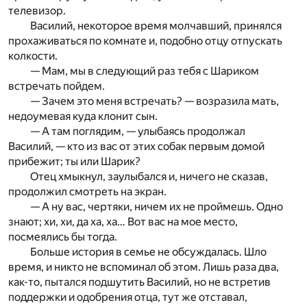
телевизор.
Василий, некоторое время молчавший, принялся
прохаживаться по комнате и, подобно отцу отпускать
колкости.
— Мам, мы в следующий раз тебя с Шариком
встречать пойдем.
— Зачем это меня встречать? — возразила мать,
недоумевая куда клонит сын.
— А там поглядим, — улыбаясь продолжал
Василий, — кто из вас от этих собак первым домой
прибежит; ты или Шарик?
Отец хмыкнул, заулыбался и, ничего не сказав,
продолжил смотреть на экран.
— А ну вас, чертяки, ничем их не проймешь. Одно
знают; хи, хи, да ха, ха… Вот вас на мое место,
посмеялись бы тогда.
Больше история в семье не обсуждалась. Шло
время, и никто не вспоминал об этом. Лишь раза два,
как-то, пытался подшутить Василий, но не встретив
поддержки и одобрения отца, тут же отставал,