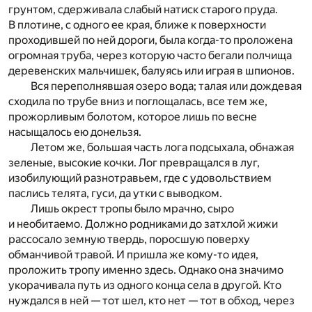
грунтом, сдерживала слабый натиск старого пруда.
В плотине, с одного ее края, ближе к поверхности
проходившей по ней дороги, была когда-то проложена
огромная труба, через которую часто бегали полчища
деревенских мальчишек, балуясь или играя в шпионов.
Вся переполнявшая озеро вода; талая или дождевая
сходила по трубе вниз и поглощалась, все тем же,
прожорливым болотом, которое лишь по весне
насыщалось ею донельзя.
Летом же, большая часть лога подсыхала, обнажая
зеленые, высокие кочки. Лог превращался в луг,
изобилующий разнотравьем, где с удовольствием
паслись телята, гуси, да утки с выводком.
Лишь окрест тропы было мрачно, сыро
и необитаемо. Должно родниками до затхлой жижи
рассосало земную твердь, поросшую поверху
обманчивой травой. И пришла же кому-то идея,
проложить тропу именно здесь. Однако она значимо
укорачивала путь из одного конца села в другой. Кто
нуждался в ней — тот шел, кто нет — тот в обход, через