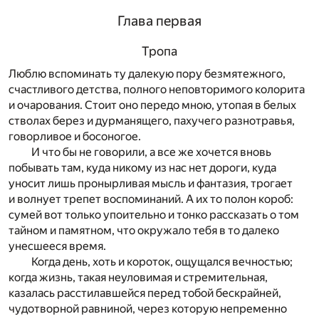
Глава первая
Тропа
Люблю вспоминать ту далекую пору безмятежного,
счастливого детства, полного неповторимого колорита
и очарования. Стоит оно передо мною, утопая в белых
стволах берез и дурманящего, пахучего разнотравья,
говорливое и босоногое.
И что бы не говорили, а все же хочется вновь
побывать там, куда никому из нас нет дороги, куда
уносит лишь пронырливая мысль и фантазия, трогает
и волнует трепет воспоминаний. А их то полон короб:
сумей вот только упоительно и тонко рассказать о том
тайном и памятном, что окружало тебя в то далеко
унесшееся время.
Когда день, хоть и короток, ощущался вечностью;
когда жизнь, такая неуловимая и стремительная,
казалась расстилавшейся перед тобой бескрайней,
чудотворной равниной, через которую непременно