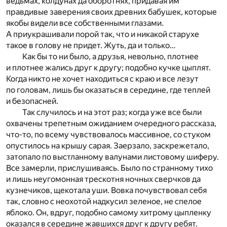
ведьмах, колдунах да оборотнях, придавая им
правдивые заверения своих древних бабушек, которые
якобы видели все собственными глазами.
А приукрашивали порой так, что и никакой старухе
такое в голову не придет. Жуть, да и только…
Как бы то ни было, а друзья, невольно, плотнее
и плотнее жались друг к другу; подобно кучке цыплят.
Когда никто не хочет находиться с краю и все лезут
по головам, лишь бы оказаться в середине, где теплей
и безопасней.
Так случилось и на этот раз; когда уже все были
охвачены трепетным ожиданием очередного рассказа,
что-то, по всему чувствовалось массивное, со стуком
опустилось на крышу сарая. Заерзало, заскрежетало,
затопало по выстланному валунами листовому шиферу.
Все замерли, прислушиваясь. Было по странному тихо
и лишь неугомонная трескотня ночных сверчков да
кузнечиков, щекотала уши. Вовка почувствовал себя
так, словно с неохотой надкусил зеленое, не спелое
яблоко. Он, вдруг, подобно самому хитрому цыпленку
оказался в середине жавшихся друг к другу ребят.