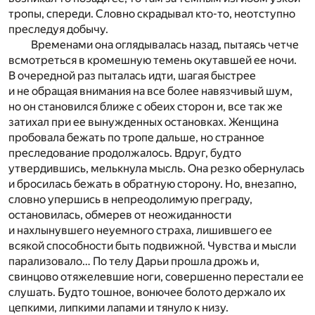
тропы, спереди. Словно скрадывал кто-то, неотступно
преследуя добычу.
Временами она оглядывалась назад, пытаясь четче
всмотреться в кромешную темень окутавшей ее ночи.
В очередной раз пыталась идти, шагая быстрее
и не обращая внимания на все более навязчивый шум,
но он становился ближе с обеих сторон и, все так же
затихал при ее вынужденных остановках. Женщина
пробовала бежать по тропе дальше, но странное
преследование продолжалось. Вдруг, будто
утвердившись, мелькнула мысль. Она резко обернулась
и бросилась бежать в обратную сторону. Но, внезапно,
словно упершись в непреодолимую преграду,
остановилась, обмерев от неожиданности
и нахлынувшего неуемного страха, лишившего ее
всякой способности быть подвижной. Чувства и мысли
парализовало… По телу Дарьи прошла дрожь и,
свинцово отяжелевшие ноги, совершенно перестали ее
слушать. Будто тошное, вонючее болото держало их
цепкими, липкими лапами и тянуло к низу.