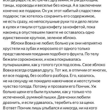
танцы, хороводы и веселье без конца. А в заключении
конечно же подарки. Ох уж этот набитый сладостями
подарок; так хотелось сохранить его содержимое,
не есть сразу, но непослушные руки то и дело лезли
в кулек и тянули оттуда конфету за конфетой, пока
наконец в опустевшем пакете не оставалось одно
единственное крупное, зеленое яблоко.
Яблоки Вовка не любил; больно уж они неприятно
хрустели на зубах и морозило от одного только
представления поедания подобного фрукта. По телу
бежали сороконожки, и кожа покрывалась
пупырышками, как у голого гуся под осень. Свое яблоко
Вовка всегда отдавал другу. Тот же, в отличии от многих,
ел все подряд, без особого разбора. Его, казалось,
не на секунду не покидало навязчивое и неотступное
чувство голода. Потому и прозвали его Пончик. Уж
больно щеки его были пухлыми, как у только что
испеченной, румяной пышки. Девчонки любили
дразнить, и если удавалось, теребить его за щеки.
В ответ Пончик лишь улыбался и никогда, ни на кого