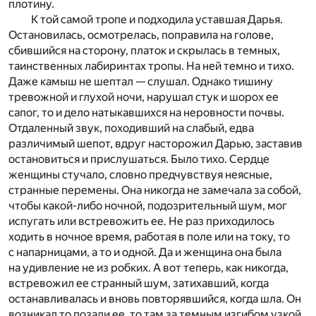
плотину.
К той самой тропе и подходила уставшая Дарья.
Остановилась, осмотрелась, поправила на голове,
сбившийся на сторону, платок и скрылась в темных,
таинственных лабиринтах тропы. На ней темно и тихо.
Даже камыш не шептал — слушал. Однако тишину
тревожной и глухой ночи, нарушал стук и шорох ее
сапог, то и дело натыкавшихся на неровности почвы.
Отдаленный звук, походивший на слабый, едва
различимый шепот, вдруг насторожил Дарью, заставив
остановиться и прислушаться. Было тихо. Сердце
женщины стучало, словно предчувствуя неясные,
странные перемены. Она никогда не замечала за собой,
чтобы какой-либо ночной, подозрительный шум, мог
испугать или встревожить ее. Не раз приходилось
ходить в ночное время, работая в поле или на току, то
с напарницами, а то и одной. Да и женщина она была
на удивление не из робких. А вот теперь, как никогда,
встревожил ее странный шум, затихавший, когда
останавливалась и вновь повторявшийся, когда шла. Он
возникал то позади ее, то там за темным изгибом узкой