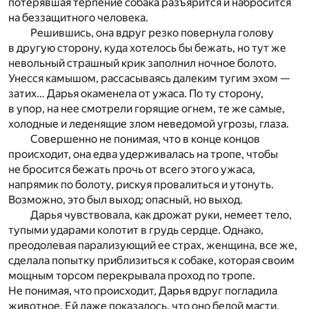
потерявшая терпение собака разъярится и набросится
на беззащитного человека.
Решившись, она вдруг резко повернула голову
в другую сторону, куда хотелось бы бежать, но тут же
невольный страшный крик заполнил ночное болото.
Унесся камышом, рассасываясь далеким тугим эхом —
затих… Дарья окаменела от ужаса. По ту сторону,
в упор, на нее смотрели горящие огнем, те же самые,
холодные и леденящие злом неведомой угрозы, глаза.
Совершенно не понимая, что в конце концов
происходит, она едва удерживалась на тропе, чтобы
не бросится бежать прочь от всего этого ужаса,
напрямик по болоту, рискуя провалиться и утонуть.
Возможно, это был выход; опасный, но выход.
Дарья чувствовала, как дрожат руки, немеет тело,
тупыми ударами колотит в грудь сердце. Однако,
преодолевая парализующий ее страх, женщина, все же,
сделала попытку приблизиться к собаке, которая своим
мощным торсом перекрывала проход по тропе.
Не понимая, что происходит, Дарья вдруг погладила
животное. Ей даже показалось, что оно белой масти.