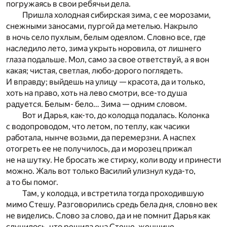
погружаясь в свои ребячьи дела.
Пришла холодная сибирская зима, с ее морозами,
снежными заносами, пургой да метелью. Накрыло
в ночь село пухлым, белым одеялом. Словно все, где
наследило лето, зима укрыть норовила, от лишнего
глаза подальше. Мол, само за свое ответствуй, а я вон
какая; чистая, светлая, любо-дорого поглядеть.
И вправду; выйдешь на улицу — красота, да и только,
хоть на право, хоть на лево смотри, все-то душа
радуется. Белым- бело… Зима — одним словом.
Вот и Дарья, как-то, до колодца подалась. Колонка
с водопроводом, что летом, по теплу, как часики
работала, нынче возьми, да перемерзни. А наспех
отогреть ее не получилось, да и морозец прижал
не на шутку. Не бросать же стирку, коли воду и принести
можно. Жаль вот только Василий улизнул куда-то,
а то бы помог.
Там, у колодца, и встретила тогда проходившую
мимо Стешу. Разговорились средь бела дня, словно век
не виделись. Слово за слово, да и не помнит Дарья как
случилось, что решила она Стеше, женщине