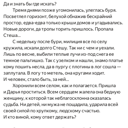
Да и знать бы где искать?
Тремя днями позже угомонилась, улеглась буря.
Посветлел горизонт, белухой обнажив бескрайний
простор, едва-едва только крыши домов и угадывались.
Новые дороги, да тропы торить пришлось. Пропала
Стеша…
С недельку после бури, милиция все по селу
кружила, искали долго Стешу. Так ни с чем и уехали.
Лишь по весне, выбили теплые лучи из-под снега ее
темное пальтишко. Так с узелком и нашли, знамо платье
кому пошить несла, да в пургу с плотины в лог сошла —
заплутала. В логу то метель, она кругами ходит.
И человек, стало быть, за ней…
Хоронили всем селом, как и полагается. Пришла
и Дарья проститься. Всем сердцем жалела она бедную
женщину, к которой так неблагосклонна оказалась
судьба. Ни детей, ни мужа не пощадила, ударила всей
своей силой по хрупкому, людскому счастью.
И кто виной, кому ответ держать?