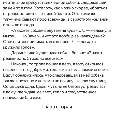
неотвязное присутствие черной собаки, следовавшей
за ней по пятам. Хотелось, как можно скорее, убраться
с тропы, оставить за спиной болото. О, какими же
тягучими бывают порой секунды, в страстном желании
и жажде выхода.
«А может собаки ведут меня куда-то?.. — мелькнула
мысль, — Но Зачем, и что это вообще за наваждение?
Стоит ли воспринимать его всерьез?.. — догадки
кружили голову.
Дарья с силой ущипнула себя — больно: «Значит
реальность. Страшно все же…»
Наконец-то тропа пошла в верх, взору открылся
поселок, с его добрыми, теплыми и желанными огнями.
Вдруг обнаружилось, что следовавшая за ней собака
так же внезапно и не заметно покинула свою спутницу.
Оставшись одна, Дарья чуть ли не бегом устремилась
к дому, где ждали ее свет, тепло и сочувственное
понимание близких.
Глава вторая