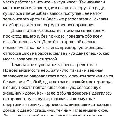
часто работала в ночное на «сушилке». Так называли
местные жители двор, где в осеннюю пору, в страду,
сушилось и перерабатывалось поступавшее на ток
зерно нового урожая. Здесь же располагались склады
и амбары для его непосредственного хранения.
Дарьи пришлось оказаться прямым свидетелем
происходившего и, без прикрас, поведать обо всем
из собственных уст. Дело было прошлой осенью:
немногим за полночь, слегка прихворнув, женщина,
отпросившись на работе, была вынуждена спешно, как
могла, возвращаться домой.
Темная и безлунная ночь, слегка тревожила.
По всей видимости небо затянуло, так как ни единая
звездочка не радовала глаз в том мрачном затаившемся
безмолвии. Слабый, едва дотрагивающийся ветерок дул
в спину, нехотя подталкивая больную, ослабевшую
женщину к дому. Как назло, забыла фонарик и двигалась
осторожно, чувствуя и угадывая лишь смутные
очертания и тени кустарников, да видневшихся поодаль
домов, с давно погасшими, темными глазницами окон.
Лишь кое -где слабыми, редкими огоньками мерцала