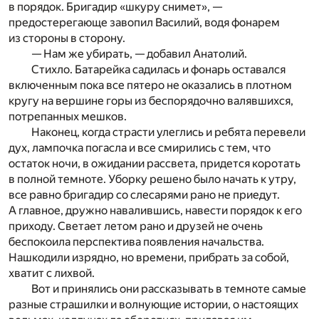
в порядок. Бригадир «шкуру снимет», —
предостерегающе завопил Василий, водя фонарем
из стороны в сторону.
— Нам же убирать, — добавил Анатолий.
Стихло. Батарейка садилась и фонарь оставался
включенным пока все пятеро не оказались в плотном
кругу на вершине горы из беспорядочно валявшихся,
потрепанных мешков.
Наконец, когда страсти улеглись и ребята перевели
дух, лампочка погасла и все смирились с тем, что
остаток ночи, в ожидании рассвета, придется коротать
в полной темноте. Уборку решено было начать к утру,
все равно бригадир со слесарями рано не приедут.
А главное, дружно навалившись, навести порядок к его
приходу. Светает летом рано и друзей не очень
беспокоила перспектива появления начальства.
Нашкодили изрядно, но времени, прибрать за собой,
хватит с лихвой.
Вот и принялись они рассказывать в темноте самые
разные страшилки и волнующие истории, о настоящих