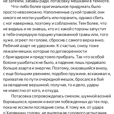
не затеяли, забавы ради, потасовку мешками в темноте.
Что-либо более оригинальное придумать было
просто невозможно. Наполненные сухой травой, они
никого не могли ушибить или поранить, однако сбить
с ног наверняка, поэтому и соблазняли. Тем более, что
не видишь и не знаешь, кто и с какой стороны запустит
в тебя очередную порцию упакованной травы или, того
хуже, огреет по голове, сбросив с самого верха вниз.
Ребячий азарт не удержим. К счастью, снизу тоже
лежали мешки, которые по договоренности
с бригадиром и предстояло прибрать. Так что особой
боязни ушибиться не было, а падение лишь придавало
больше азарта и энергии. Поэтому, оказавшийся внизу,
с еще большим рвением, подобно пружине, вскакивал и,
прихватив по пути очередной мешок, бросался в бой
за овладение вершиной, получая, то и дело, удары
не известно от кого, и откуда.
Потасовка сопровождалась смехом, шумной возней
боровшихся, криком и визгом побежденных до тех пор,
пока не иссякли последние силы. К тому же, от удара
о Халявкину голову, не выдержав сурового испытания