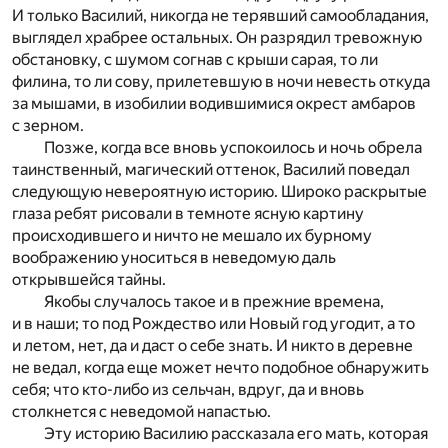
И только Василий, никогда не терявший самообладания,
выглядел храбрее остальных. Он разрядил тревожную
обстановку, с шумом согнав с крыши сарая, то ли
филина, то ли сову, прилетевшую в ночи невесть откуда
за мышами, в изобилии водившимися окрест амбаров
с зерном.
Позже, когда все вновь успокоилось и ночь обрела
таинственный, магический оттенок, Василий поведал
следующую невероятную историю. Широко раскрытые
глаза ребят рисовали в темноте ясную картину
происходившего и ничто не мешало их бурному
воображению уноситься в неведомую даль
открывшейся тайны.
Якобы случалось такое и в прежние времена,
и в наши; то под Рождество или Новый год угодит, а то
и летом, нет, да и даст о себе знать. И никто в деревне
не ведал, когда еще может нечто подобное обнаружить
себя; что кто-либо из сельчан, вдруг, да и вновь
столкнется с неведомой напастью.
Эту историю Василию рассказала его мать, которая