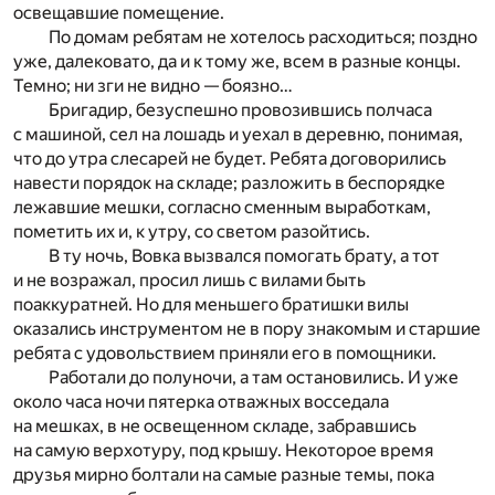
освещавшие помещение.
По домам ребятам не хотелось расходиться; поздно
уже, далековато, да и к тому же, всем в разные концы.
Темно; ни зги не видно — боязно…
Бригадир, безуспешно провозившись полчаса
с машиной, сел на лошадь и уехал в деревню, понимая,
что до утра слесарей не будет. Ребята договорились
навести порядок на складе; разложить в беспорядке
лежавшие мешки, согласно сменным выработкам,
пометить их и, к утру, со светом разойтись.
В ту ночь, Вовка вызвался помогать брату, а тот
и не возражал, просил лишь с вилами быть
поаккуратней. Но для меньшего братишки вилы
оказались инструментом не в пору знакомым и старшие
ребята с удовольствием приняли его в помощники.
Работали до полуночи, а там остановились. И уже
около часа ночи пятерка отважных восседала
на мешках, в не освещенном складе, забравшись
на самую верхотуру, под крышу. Некоторое время
друзья мирно болтали на самые разные темы, пока