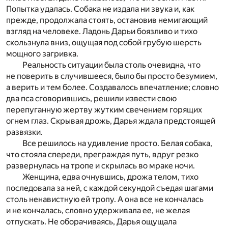
Попытка удалась. Собака не издала ни звука и, как
прежде, продолжала стоять, остановив немигающий
взгляд на человеке. Ладонь Дарьи боязливо и тихо
скользнула вниз, ощущая под собой грубую шерсть
мощного загривка.
Реальность ситуации была столь очевидна, что
не поверить в случившееся, было бы просто безумием,
а верить и тем более. Создавалось впечатление; словно
два пса сговорившись, решили извести свою
перепуганную жертву жутким свечением горящих
огнем глаз. Скрывая дрожь, Дарья ждала предстоящей
развязки.
Все решилось на удивление просто. Белая собака,
что стояла спереди, преграждая путь, вдруг резко
развернулась на тропе и скрылась во мраке ночи.
Женщина, едва очнувшись, дрожа телом, тихо
последовала за ней, с каждой секундой съедая шагами
столь ненавистную ей тропу. А она все не кончалась
и не кончалась, словно удерживала ее, не желая
отпускать. Не оборачиваясь, Дарья ощущала