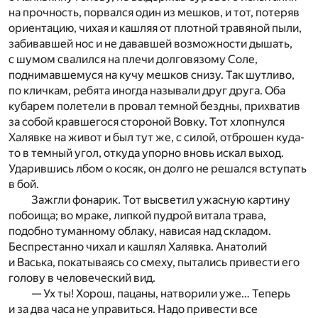
на прочность, порвался один из мешков, и тот, потеряв
ориентацию, чихая и кашляя от плотной травяной пыли,
забивавшей нос и не дававшей возможности дышать,
с шумом свалился на плечи долговязому Соле,
поднимавшемуся на кучу мешков снизу. Так шутливо,
по кличкам, ребята иногда называли друг друга. Оба
кубарем полетели в провал темной бездны, прихватив
за собой кравшегося стороной Вовку. Тот хлопнулся
Халявке на живот и был тут же, с силой, отброшен куда-
то в темный угол, откуда упорно вновь искал выход.
Ударившись лбом о косяк, он долго не решался вступать
в бой.
Зажгли фонарик. Тот высветил ужасную картину
побоища; во мраке, липкой пудрой витала трава,
подобно туманному облаку, нависая над складом.
Беспрестанно чихал и кашлял Халявка. Анатолий
и Васька, покатываясь со смеху, пытались привести его
голову в человеческий вид.
— Ух ты! Хорош, пацаны, натворили уже… Теперь
и за два часа не управиться. Надо привести все