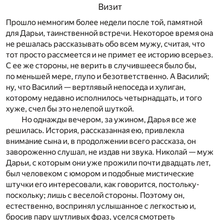
Визит
Прошло немногим более недели после той, памятной
для Дарьи, таинственной встречи. Некоторое время она
не решалась рассказывать обо всем мужу, считая, что
тот просто рассмеется и не примет ее историю всерьез.
С ее же стороны, не верить в случившееся было бы,
по меньшей мере, глупо и безответственно. А Василий;
ну, что Василий — вертлявый непоседа и хулиган,
которому недавно исполнилось четырнадцать, и того
хуже, счел бы это нелепой шуткой.
Но однажды вечером, за ужином, Дарья все же
решилась. История, рассказанная ею, привлекла
внимание сына и, в продолжении всего рассказа, он
завороженно слушал, не издав ни звука. Николай — муж
Дарьи, с которым они уже прожили почти двадцать лет,
был человеком с юмором и подобные мистические
штучки его интересовали, как говорится, постольку-
поскольку; лишь с веселой стороны. Поэтому он,
естественно, воспринял услышанное с легкостью и,
бросив пару шутливых фраз, уселся смотреть