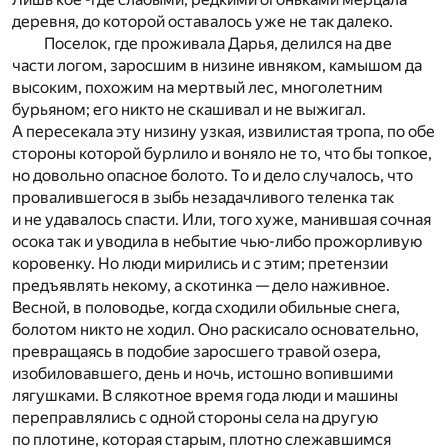
деревня, до которой оставалось уже не так далеко.
Поселок, где проживала Дарья, делился на две
части логом, заросшим в низине ивняком, камышом да
высоким, похожим на мертвый лес, многолетним
бурьяном; его никто не скашивал и не выжигал.
А пересекала эту низину узкая, извилистая тропа, по обе
стороны которой бурлило и воняло не то, что бы топкое,
но довольно опасное болото. То и дело случалось, что
провалившегося в зыбь незадачливого теленка так
и не удавалось спасти. Или, того хуже, манившая сочная
осока так и уводила в небытие чью-либо прожорливую
коровенку. Но люди мирились и с этим; претензии
предъявлять некому, а скотинка — дело наживное.
Весной, в половодье, когда сходили обильные снега,
болотом никто не ходил. Оно раскисало основательно,
превращаясь в подобие заросшего травой озера,
изобиловавшего, день и ночь, истошно вопившими
лягушками. В слякотное время года люди и машины
переправлялись с одной стороны села на другую
по плотине, которая старым, плотно слежавшимся