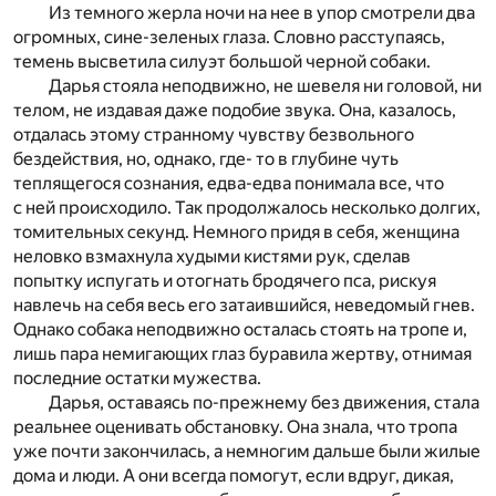
Из темного жерла ночи на нее в упор смотрели два
огромных, сине-зеленых глаза. Словно расступаясь,
темень высветила силуэт большой черной собаки.
Дарья стояла неподвижно, не шевеля ни головой, ни
телом, не издавая даже подобие звука. Она, казалось,
отдалась этому странному чувству безвольного
бездействия, но, однако, где- то в глубине чуть
теплящегося сознания, едва-едва понимала все, что
с ней происходило. Так продолжалось несколько долгих,
томительных секунд. Немного придя в себя, женщина
неловко взмахнула худыми кистями рук, сделав
попытку испугать и отогнать бродячего пса, рискуя
навлечь на себя весь его затаившийся, неведомый гнев.
Однако собака неподвижно осталась стоять на тропе и,
лишь пара немигающих глаз буравила жертву, отнимая
последние остатки мужества.
Дарья, оставаясь по-прежнему без движения, стала
реальнее оценивать обстановку. Она знала, что тропа
уже почти закончилась, а немногим дальше были жилые
дома и люди. А они всегда помогут, если вдруг, дикая,