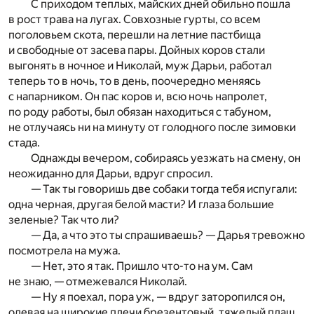
С приходом теплых, майских дней обильно пошла
в рост трава на лугах. Совхозные гурты, со всем
поголовьем скота, перешли на летние пастбища
и свободные от засева пары. Дойных коров стали
выгонять в ночное и Николай, муж Дарьи, работал
теперь то в ночь, то в день, поочередно меняясь
с напарником. Он пас коров и, всю ночь напролет,
по роду работы, был обязан находиться с табуном,
не отлучаясь ни на минуту от голодного после зимовки
стада.
Однажды вечером, собираясь уезжать на смену, он
неожиданно для Дарьи, вдруг спросил.
— Так ты говоришь две собаки тогда тебя испугали:
одна черная, другая белой масти? И глаза большие
зеленые? Так что ли?
— Да, а что это ты спрашиваешь? — Дарья тревожно
посмотрела на мужа.
— Нет, это я так. Пришло что-то на ум. Сам
не знаю, — отмежевался Николай.
— Ну я поехал, пора уж, — вдруг заторопился он,
одевая на широкие плечи брезентовый, тяжелый плащ.