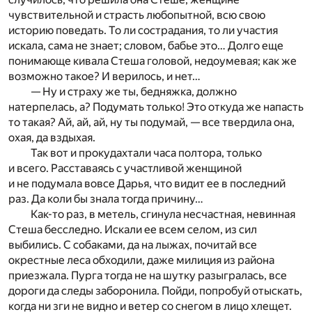
чувствительной и страсть любопытной, всю свою
историю поведать. То ли сострадания, то ли участия
искала, сама не знает; словом, бабье это… Долго еще
понимающе кивала Стеша головой, недоумевая; как же
возможно такое? И верилось, и нет…
— Ну и страху же ты, бедняжка, должно
натерпелась, а? Подумать только! Это откуда же напасть
то такая? Ай, ай, ай, ну ты подумай, — все твердила она,
охая, да вздыхая.
Так вот и прокудахтали часа полтора, только
и всего. Расставаясь с участливой женщиной
и не подумала вовсе Дарья, что видит ее в последний
раз. Да коли бы знала тогда причину…
Как-то раз, в метель, сгинула несчастная, невинная
Стеша бесследно. Искали ее всем селом, из сил
выбились. С собаками, да на лыжах, почитай все
окрестные леса обходили, даже милиция из района
приезжала. Пурга тогда не на шутку разыгралась, все
дороги да следы заборонила. Пойди, попробуй отыскать,
когда ни зги не видно и ветер со снегом в лицо хлещет.