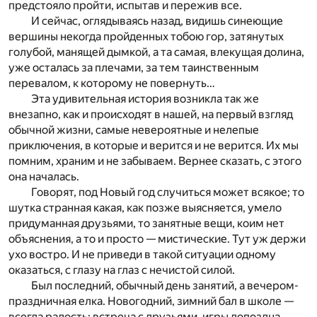
предстояло пройти, испытав и пережив все.
И сейчас, оглядываясь назад, видишь синеющие
вершины некогда пройденных тобою гор, затянутых
голубой, манящей дымкой, а та самая, влекущая долина,
уже осталась за плечами, за тем таинственным
перевалом, к которому не повернуть…
Эта удивительная история возникла так же
внезапно, как и происходят в нашей, на первый взгляд
обычной жизни, самые невероятные и нелепые
приключения, в которые и верится и не верится. Их мы
помним, храним и не забываем. Вернее сказать, с этого
она началась.
Говорят, под Новый год случиться может всякое; то
шутка странная какая, как позже выясняется, умело
придуманная друзьями, то занятные вещи, коим нет
объяснения, а то и просто — мистические. Тут уж держи
ухо востро. И не приведи в такой ситуации одному
оказаться, с глазу на глаз с нечистой силой.
Был последний, обычный день занятий, а вечером-
праздничная елка. Новогодний, зимний бал в школе —
всегда радость; встреча с друзьями, игры допоздна,