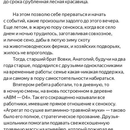
до срока срубленная лесная красавица.
На этом позволю себе прерваться и начать
с событий, какие произошли задолго до этого вечера.
Еще летом, в жаркую пору сенокоса, когда все село
днем и ночью трудилось, заготавливая совхозное,
и личное сено, дабы в лютую зиму скоту
на животноводческих фермах, и хозяйских подворьях,
жилось не впроголодь.
Тогда, старший брат Вовки, Анатолий, будучи на два
года старше, подрядился с друзьями одноклассниками
на временные работы: семье какая-никакая поддержка,
да и самому в пору самостоятельности набираться.
Впятером ребята работали, то в дневную, то
в ночную смены, на вновь построенном в деревне
«АВМ — 04». Так его сокращенно называли все
работники, имевшие прямое отношение к сенокосу.
«Агрегат по сушке витаминно-травяной муки» — таково
было его полное, стратегическое прозвание. Друзья-
школьники помогали подавать свежескошенную
травяную массу на конвейер, который пожирал ее