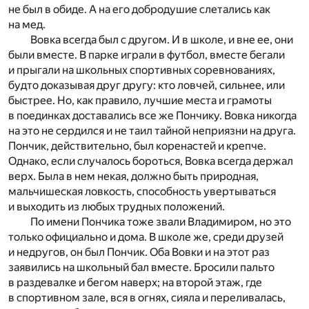
не был в обиде. А на его добродушие слетались как
на мед.
Вовка всегда был с другом. И в школе, и вне ее, они
были вместе. В парке играли в футбол, вместе бегали
и прыгали на школьных спортивных соревнованиях,
будто доказывая друг другу: кто ловчей, сильнее, или
быстрее. Но, как правило, лучшие места и грамоты
в поединках доставались все же Пончику. Вовка никогда
на это не сердился и не таил тайной неприязни на друга.
Пончик, действительно, был коренастей и крепче.
Однако, если случалось бороться, Вовка всегда держал
верх. Была в нем некая, должно быть природная,
мальчишеская ловкость, способность увертываться
и выходить из любых трудных положений.
По имени Пончика тоже звали Владимиром, но это
только официально и дома. В школе же, среди друзей
и недругов, он был Пончик. Оба Вовки и на этот раз
заявились на школьный бал вместе. Бросили пальто
в раздевалке и бегом наверх; на второй этаж, где
в спортивном зале, вся в огнях, сияла и переливалась,