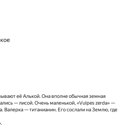
икое
зывают её Алькой. Она вполне обычная земная
шались — лисой. Очень маленькой, «Vulpes zerda» —
ка. Валерка — титанианин. Его сослали на Землю, где
.