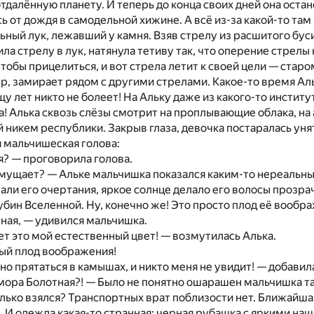
отдалённую планету. И теперь до конца своих дней она остан
ь от дождя в самодельной хижине. А всё из-за какой-то та
ьный лук, лежавший у камня. Взяв стрелу из расшитого бу
ила стрелу в лук, натянула тетиву так, что оперение стре
тобы прицелиться, и вот стрела летит к своей цели — старо
р, замирает рядом с другими стрелами. Какое-то время Альк
у лет никто не болеет! На Альку даже из какого-то институ
а! Алька сквозь слёзы смотрит на проплывающие облака, на
 никем республики. Закрыв глаза, девочка постаралась унят
 мальчишеская голова:
я? — проговорила голова.
смущает? — Альке мальчишка показался каким-то нереальн
ли его очертания, яркое солнце делало его волосы прозрач
убин Вселенной. Ну, конечно же! Это просто плод её вообр
ная, — удивился мальчишка.
т это мой естественный цвет! — возмутилась Алька.
ый плод воображения!
но прятаться в камышах, и никто меня не увидит! — добавила
мора Болотная?! — Было не понятно ошарашен мальчишка та
олько взялся? Транспортных врат поблизости нет. Ближайша
. И одежда какая-то странная: черная рубашка с яркими н