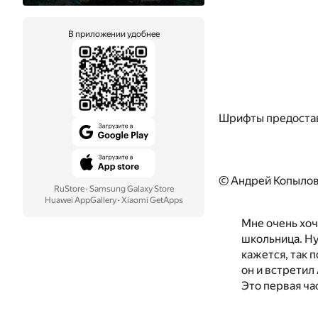
В приложении удобнее
Шрифты предоста
© Андрей Копылов
RuStore
·
Samsung Galaxy Store
Huawei AppGallery
·
Xiaomi GetApps
Мне очень хоч
школьница. Ну
кажется, так п
он и встретил
Это первая ча