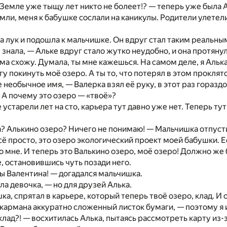
 Земле уже тыщу лет никто не болеет!? — теперь уже была 
Земли, меня к бабушке сослали на каникулы. Родители улетел
а лук и подошла к мальчишке. Он вдруг стал таким реальны
е знала, — Альке вдруг стало жутко неудобно, и она протяну
ума схожу. Думала, ты мне кажешься. На самом деле, я Алька
гу покинуть моё озеро. А ты то, что потерял в этом прокля
е необычное имя, — Валерка взял её руку, в этот раз гораз
 А почему это озеро — «твоё»?
 устарели лет на сто, карьера тут давно уже нет. Теперь ту
? Алькино озеро? Ничего не понимаю! — Мальчишка отпусти
сё просто, это озеро экологический проект моей бабушки. Её
о мне. И теперь это Валькино озеро, моё озеро! Должно же
, остановившись чуть позади него.
ты Валентина! — догадался мальчишка.
ла девочка, — но для друзей Алька.
ка, спрятал в карьере, который теперь твоё озеро, клад. И 
 кармана аккуратно сложенный листок бумаги, — поэтому я 
лад?! — восхитилась Алька, пытаясь рассмотреть карту из-