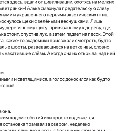
ется здесь, вдали от цивилизации, охотясь на мелких
м «ветрянки»! Алька смахнула предательскую слезу
синами и украшенного перьями экзотических птиц
лы коснулось щеки с зелёными веснушками. Лишь
му деревянному щиту, привязанному к дереву, где,
а стоит, опустив лук, а затем падает на песок. Этой
та, какие-то академики приезжали смотреть, будто
 алые шорты, развевающиеся на ветке ивы, словно
ь накатившие слёзы. А когда она их открыла, над ней
ым.
ными и светящимися, а голос доносился как будто
ажения!
 она.
ким ходом событий или просто издевается.
я остановка трамвая за озером, недалеко
ашивками, длинные шорты с большими карманами