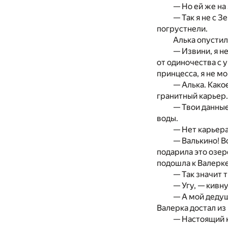
— Но ей же на
— Так я не с 
погрустнели.
Алька опустил
— Извини, я н
от одиночества с 
принцесса, я не мо
— Алька. Како
гранитный карьер.
— Твои данные
воды.
— Нет карьера
— Валькино! В
подарила это озер
подошла к Валерке
— Так значит 
— Угу, — кивну
— А мой дедуш
Валерка достал из
— Настоящий к