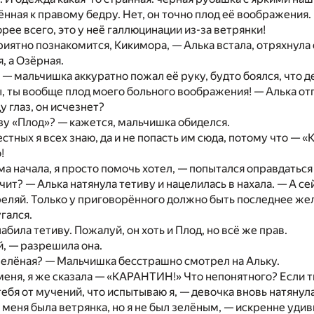
ённая к правому бедру. Нет, он точно плод её воображения.
орее всего, это у неё галлюцинации из-за ветрянки!
риятно познакомится, Кикимора, — Алька встала, отряхнула 
, а Озёрная.
, — мальчишка аккуратно пожал её руку, будто боялся, что 
, ты вообще плод моего больного воображения! — Алька отп
 глаз, он исчезнет?
у «Плод»? — кажется, мальчишка обиделся.
естных я всех знаю, да и не попасть им сюда, потому что 
!
ма начала, я просто помочь хотел, — попытался оправдатьс
чит? — Алька натянула тетиву и нацелилась в нахала. — А се
еляй. Только у приговорённого должно быть последнее жел
гался.
абила тетиву. Пожалуй, он хоть и Плод, но всё же прав.
й, — разрешила она.
зелёная? — Мальчишка бесстрашно смотрел на Альку.
меня, я же сказала — «КАРАНТИН!» Что непонятного? Если т
тебя от мучений, что испытываю я, — девочка вновь натянула
 меня была ветрянка, но я не был зелёным, — искренне удив