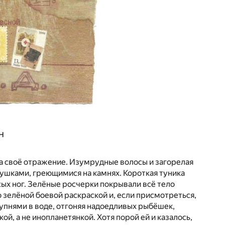
н
 на своё отражение. Изумрудные волосы и загорелая
гушками, греющимися на камнях. Короткая туника
сых ног. Зелёные росчерки покрывали всё тело
зелёной боевой раскраской и, если присмотреться,
тупнями в воде, отгоняя надоедливых рыбёшек,
ой, а не инопланетянкой. Хотя порой ей и казалось,