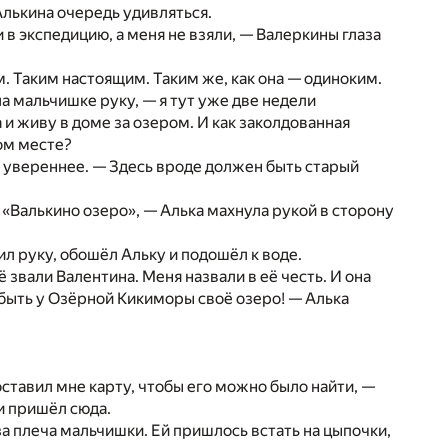
Алькина очередь удивляться.
и в экспедицию, а меня не взяли, — Валеркины глаза
м. Таким настоящим. Таким же, как она — одиноким.
ла мальчишке руку, — я тут уже две недели
 и живу в доме за озером. И как заколдованная
том месте?
до увереннее. — Здесь вроде должен быть старый
т «Валькино озеро», — Алька махнула рукой в сторону
л руку, обошёл Альку и подошёл к воде.
 звали Валентина. Меня назвали в её честь. И она
 быть у Озёрной Кикиморы своё озеро! — Алька
оставил мне карту, чтобы его можно было найти, —
и пришёл сюда.
за плеча мальчишки. Ей пришлось встать на цыпочки,