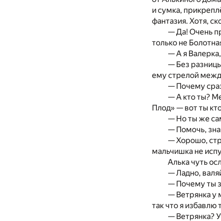
и сумка, прикрепл
фантазия. Хотя, ск
— Да! Очень п
только не Болотная
— А я Валерка
— Без разницы
ему стрелой между
— Почему сраз
— А кто ты? М
Плод» — вот ты кто
— Но ты же са
— Помочь, зна
— Хорошо, стр
мальчишка не испу
Алька чуть осл
— Ладно, валя
— Почему ты 
— Ветрянка у 
так что я избавлю 
— Ветрянка? У