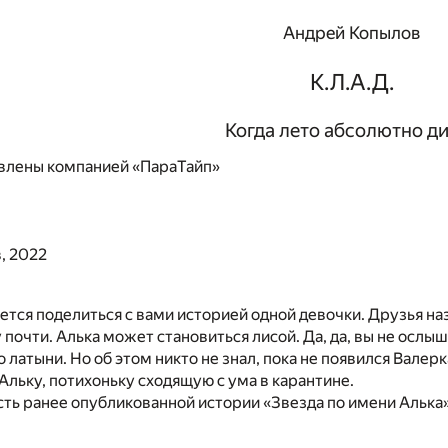
Андрей Копылов
К.Л.А.Д.
Когда лето абсолютно д
влены компанией «ПараТайп»
, 2022
ется поделиться с вами историей одной девочки. Друзья на
 почти. Алька может становиться лисой. Да, да, вы не ослы
о латыни. Но об этом никто не знал, пока не появился Валер
 Альку, потихоньку сходящую с ума в карантине.
сть ранее опубликованной истории «Звезда по имени Алька»