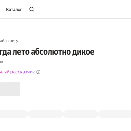
Каталог
айн книгу
огда лето абсолютно дикое
ов
ьный рассказчик