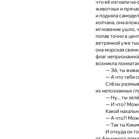
что её изгнали на 
животных и прячас
и подняла самодел
колчана, она влож
мгновение ушло, ч
попав точно в цент
ветрянкой уже тыщ
она морская свинк
флаг непризнанной
возникла лохматая
— Эй, ты жива
— А что тебя 
Слёзы размыва
из непознанных гл
— Ну… ты зелё
— И что? Може
Какой нахальн
— А что?! Мож
— Так ты Кики
И откуда он т
от Алькиного дома