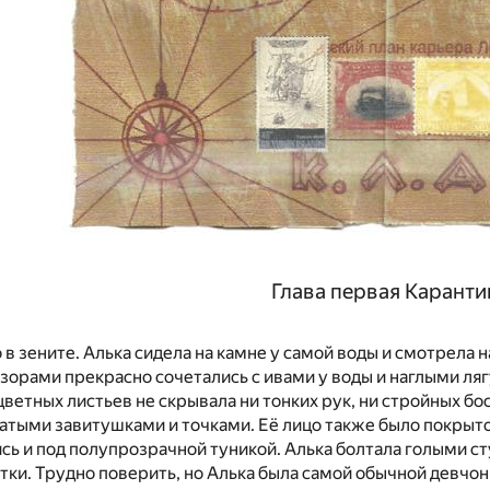
Глава первая Каранти
 в зените. Алька сидела на камне у самой воды и смотрела
зорами прекрасно сочетались с ивами у воды и наглыми ля
цветных листьев не скрывала ни тонких рук, ни стройных бо
тыми завитушками и точками. Её лицо также было покрыто 
сь и под полупрозрачной туникой. Алька болтала голыми с
тки. Трудно поверить, но Алька была самой обычной девчонк