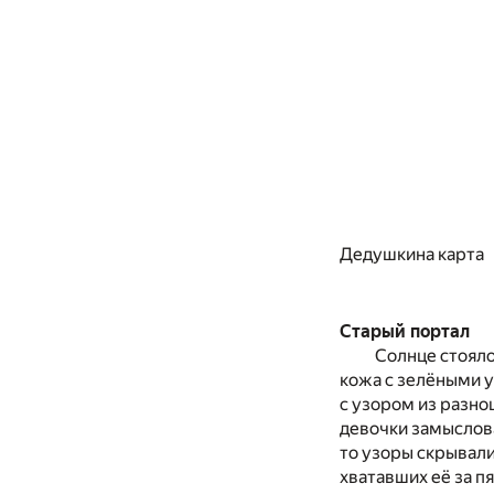
Дедушкина карта
Старый портал
Солнце стояло
кожа с зелёными у
с узором из разно
девочки замыслова
то узоры скрывали
хватавших её за пя