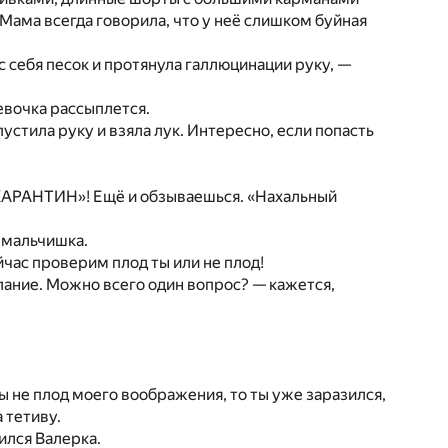
 Мама всегда говорила, что у неё слишком буйная
с себя песок и протянула галлюцинации руку, —
девочка рассыплется.
устила руку и взяла лук. Интересно, если попасть
— «КАРАНТИН»! Ещё и обзываешься. «Нахальный
я мальчишка.
йчас проверим плод ты или не плод!
ание. Можно всего один вопрос? — кажется,
ы не плод моего воображения, то ты уже заразился,
 тетиву.
ился Валерка.