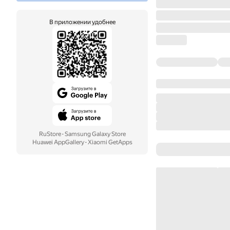
В приложении удобнее
RuStore
·
Samsung Galaxy Store
Huawei AppGallery
·
Xiaomi GetApps