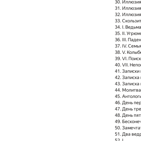
Иллюзия
Иллюзия
Иллюзия
Скользит
I. Ведьм
II. Угрю
III. Паде
IV. Семь
V. Колыб
VI. Поиск
VII. Неп
Записки 
Записка 
Записка 
Молитва
Антологи
День пер
День тре
День пят
Бесконе
Замечта
Два вед
I