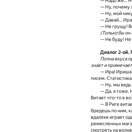
— Надо же… Ну
— Ну, почему 
— Ну, мой ник
— Давай… Ира
— Не грущу! В
(Только бы он 
— Не буду! Не
Диалог 2-ой.
Полна вкуса п
знает и примечает
— Ира! Ириша!
писем. Статистика
— Ну, мы ведь
— Да, я тоже.
Витает что-то в в
— В Риге вита
бредешь по ним, к
вдалеке играет од
ремесленных магаз
смотреть на волне