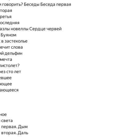
и говорить? Беседы Беседа первая
вторая
третья
последняя
азлы новеллы Сердце червей
а Буяном
в застеколье
ечит слова
й дельфин
 мечта
пистолет?
ез сто лет
евшее
ающее
нающееся
ное
 света
 первая. Дым
 вторая. Даль