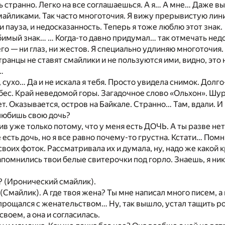
 странно. Легко на все соглашаешься. А я… А мне… Даже выр
айликами. Так часто многоточия. Я вижу прерывистую лин
 пауза, и недосказанность. Теперь я тоже люблю этот знак.
имый знак… … Когда-то давно придумал… так отмечать недо
го — ни глаз, ни жестов. Я специально удлиняю многоточия.
транцы не ставят смайлики и не пользуются ими, видно, это 
…
 сухо… Да и не искала я тебя. Просто увидела снимок. Долго
ес. Край неведомой горы. Загадочное слово «Ольхон». Шу
ет. Оказывается, остров на Байкале. Странно… Там, вдали. 
любишь свою дочь?
лив уже только потому, что у меня есть ДОЧЬ. А ты разве не
 есть дочь, но я все равно почему-то грустна. Кстати… Пом
своих фоток. Рассматривала их и думала, ну, надо же како
апомнились твои белые свитерочки под горло. Знаешь, я ни
 (Иронический смайлик).
 (Смайлик). А где твоя жена? Ты мне написал много писем, а
прощался с женательством… Ну, так вышло, устал тащить рог
своем, а она и согласилась.