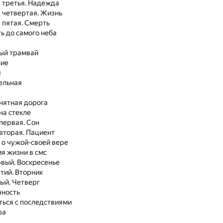
 третья. Надежда
 четвертая. Жизнь
 пятая. Смерть
ь до самого неба
а
мый трамвай
ние
я
ельная
онятная дорога
на стекле
первая. Сон
вторая. Пациент
 о чужой-своей вере
я жизни в смс
вый. Воскресенье
тий. Вторник
ый. Четверг
чность
ться с последствиями
ра