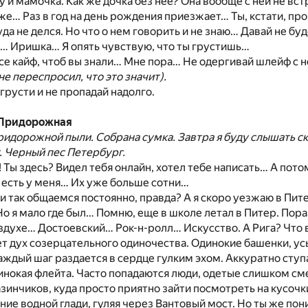
 и мамочка. Как же дочка без нее? Она вообще с ней не вс
же… Раз в год на день рождения приезжает… Ты, кстати, п
уда не делся. Но что о нем говорить и не знаю… Давай не бу
… Иришка… Я опять чувствую, что ты грустишь…
се кайф, чтоб вы знали… Мне пора… Не одергивай шлейф с н
не переспросил, что это значит).
 грусти и не пропадай надолго.
 Придорожная
ридорожной пыли. Собрана сумка. Завтра я буду слышать скр
. Черный пес Петербург.
 Ты здесь? Видел тебя онлайн, хотел тебе написать… А пото
 есть у меня… Их уже больше сотни…
 и так общаемся постоянно, правда? А я скоро уезжаю в Пит
 Но я мало где был… Помню, еще в школе летал в Питер. Пора
оздухе… Достоевский… Рок-н-ролл… Искусство. А Рига? Что 
ет дух созерцательного одиночества. Одинокие башенки, у
аждый шаг раздается в сердце гулким эхом. Аккуратно ступ
инокая флейта. Часто попадаются люди, одетые слишком с
инчиков, куда просто приятно зайти посмотреть на кусочк
ние водной глади, гуляя через Вантовый мост. Но ты же пон