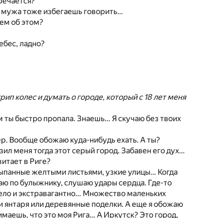
тречается?
ро мужа тоже избегаешь говорить…
дем об этом?
ебес, ладно?
ип колес и думать о городе, который с 18 лет меня
м ты быстро пропала. Знаешь… Я скучаю без твоих
ер. Вообще обожаю куда-нибудь ехать. А ты?
зил меня тогда этот серый город. Забавен его дух…
витает в Риге?
сыпанные желтыми листьями, узкие улицы… Когда
аю по булыжнику, слушаю удары сердца. Где-то
мело и экстравагантно… Множество маленьких
и янтаря или деревянные поделки. А еще я обожаю
имаешь, что это моя Рига… А Иркутск? Это город,