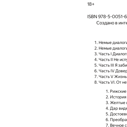
18+
ISBN 978-5-0051-
Создано в инт
Немые диалог
Немые диалог
Часть I Диалог
Часть II Не ис
Часть III Я за
Часть IV Дове
Часть V Жизнь
Часть VI. От 
Рижские
История
Желтые 
Дар вид
Достоев
Преобра
Вечное 