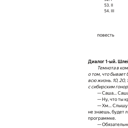
II
III
повесть
Диалог 1-ый. Шле
Темнота в ком
о том, что бывает
всю жизнь. 10, 20
с сибирским гонор
— Cаша… Саша
— Ну, что ты 
— Хм… Слышу-с
не знаешь, будет л
программке.
— Обязательно