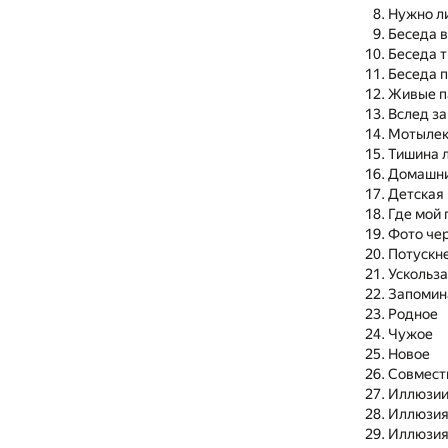
Нужно л
Беседа 
Беседа 
Беседа 
Живые п
Вслед з
Мотылек 
Тишина л
Домашни
Детская
Где мой 
Фото чер
Потускн
Ускольз
Запоми
Родное
Чужое
Новое
Совмест
Иллюзии
Иллюзия
Иллюзия