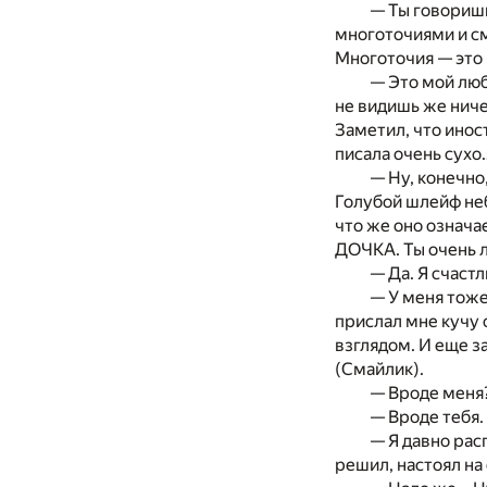
— Ты говоришь
многоточиями и см
Многоточия — это и
— Это мой люб
не видишь же ниче
Заметил, что инос
писала очень сухо
— Ну, конечно,
Голубой шлейф неб
что же оно означа
ДОЧКА. Ты очень 
— Да. Я счаст
— У меня тоже
прислал мне кучу 
взглядом. И еще з
(Смайлик).
— Вроде меня?
— Вроде тебя.
— Я давно рас
решил, настоял на 