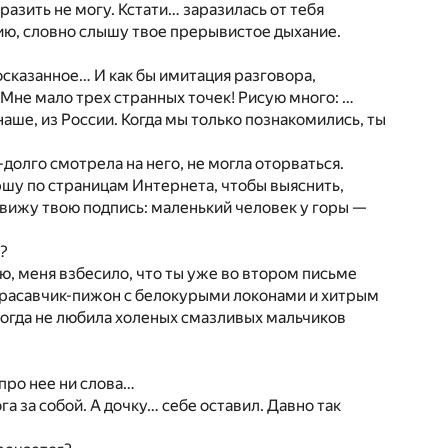
азить не могу. Кстати… заразилась от тебя
ию, словно слышу твое прерывистое дыхание.
сказанное… И как бы имитация разговора,
 Мне мало трех странных точек! Рисую много: …
наше, из России. Когда мы только познакомились, ты
-долго смотрела на него, не могла оторваться.
ршу по страницам Интернета, чтобы выяснить,
И вижу твою подпись: маленький человек у горы —
т?
ню, меня взбесило, что ты уже во втором письме
й красавчик-пижон с белокурыми локонами и хитрым
когда не любила холеных смазливых мальчиков
 про нее ни слова…
а за собой. А дочку… себе оставил. Давно так