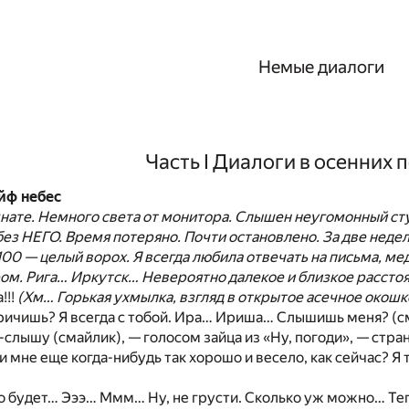
Немые диалоги
Часть I Диалоги в осенних 
йф небес
нате. Немного света от монитора. Слышен неугомонный ст
 без НЕГО. Время потеряно. Почти остановлено. За две недел
, 100 — целый ворох. Я всегда любила отвечать на письма, 
ом. Рига… Иркутск… Невероятно далекое и близкое расстоя
!!!
(Хм… Горькая ухмылка, взгляд в открытое асечное окошко
кричишь? Я всегда с тобой. Ира… Ириша… Слышишь меня? (с
лышу (смайлик), — голосом зайца из «Ну, погоди», — стран
и мне еще когда-нибудь так хорошо и весело, как сейчас? Я 
 будет… Эээ… Ммм… Ну, не грусти. Сколько уж можно… Тепе