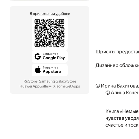
В приложении удобнее
Шрифты предоста
Дизайнер обложк
RuStore
·
Samsung Galaxy Store
© Ирина Вахитова
Huawei AppGallery
·
Xiaomi GetApps
© Алина Кочеш
Книга «Немые 
чувства уводя
счастье и тоск