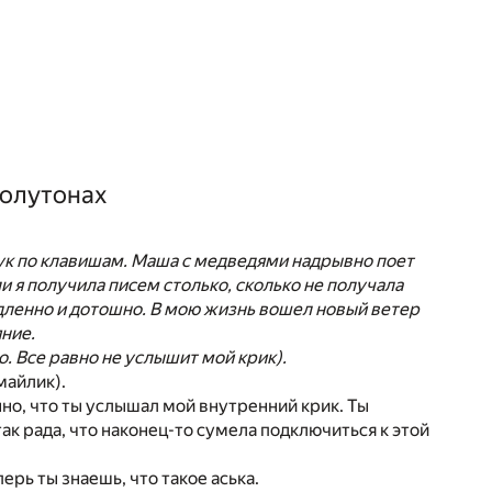
полутонах
ук по клавишам. Маша с медведями надрывно поет
и я получила писем столько, сколько не получала
медленно и дотошно. В мою жизнь вошел новый ветер
ние.
. Все равно не услышит мой крик).
майлик).
но, что ты услышал мой внутренний крик. Ты
так рада, что наконец-то сумела подключиться к этой
рь ты знаешь, что такое аська.