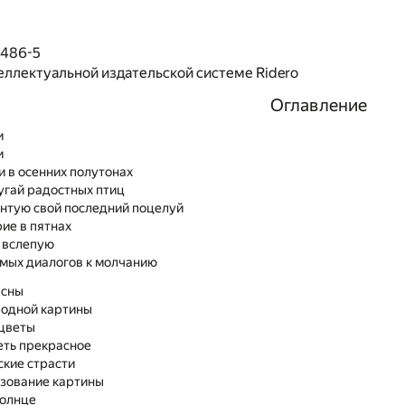
6486-5
еллектуальной издательской системе Ridero
Оглавление
и
и
и в осенних полутонах
пугай радостных птиц
бинтую свой последний поцелуй
рие в пятнах
 вслепую
немых диалогов к молчанию
 сны
 одной картины
цветы
еть прекрасное
ские страсти
зование картины
солнце