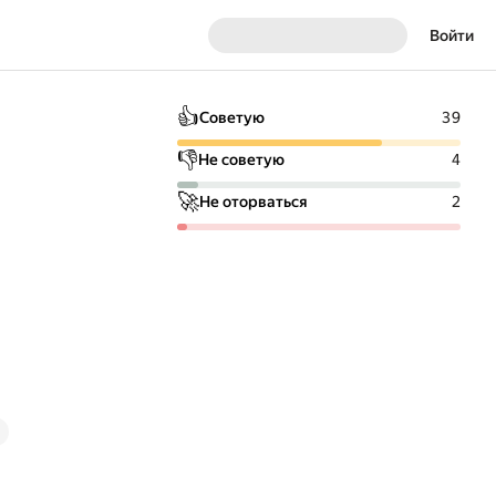
Войти
👍
Советую
39
👎
Не советую
4
🚀
Не оторваться
2