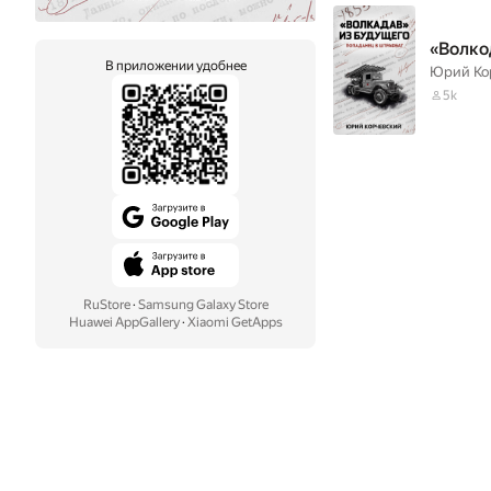
«Волко
В приложении удобнее
Юрий Ко
5k
RuStore
·
Samsung Galaxy Store
Huawei AppGallery
·
Xiaomi GetApps