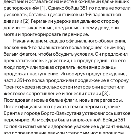
действия и оставаться на месте в ожидании дальнейших
распоряжений» [
1
]. Однако бойцы 351-го полка не хотели
рисковать; батальон десантников из 1-й парашютной
дивизии [
2
] Германии удерживал дальнюю сторону
долины — закаленные, преданные своему делу, они
могли и проигнорировать перемирие.
Накануне днем, еще до официального объявления,
полковник 1-го парашютного полка подошел к ним под
белым флагом, чтобы обсудить условия. Он предложил
прекратить боевые действия, но предупредил, что его
люди получили приказ стрелять, если американцы
продолжат наступление. Игнорируя предупреждение,
части 351-го полка продолжили продвижение в сторону
Тренто; через несколько сотен метров они встретили
жестокое сопротивление и понесли потери [
3
].
Последовали новые белые флаги, новые переговоры.
После официального приказа тем вечером в долине
Брента и городе Борго-Вальсугана установилось шаткое
перемирие. Атмосфера была напряженной. Бойцы 351-
го полка испытывали здоровое уважение к десантникам;
это подразделение дважды утерло им нос в прошлом