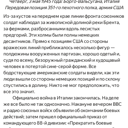
Четверг, 3 мая 1945 года: Борго-Вальсугана, Италия
Передовая позиция 351-го пехотного полка, армия США
Из-за кустов на переднем крае линии фронта союзников
солдат наблюдал за живописной долиной реки Брента,
за фермами, разбросанными вдоль лесистых
предгорий. Эти холмы были полны немецких
десантников. Прямо к позициям США со стороны
вражеских линий приближалось несколько фигур —
полдюжины вооруженных партизан, хорошо одетый и,
судя по всему, безоружный гражданский и худощавый
человек в потертой сине-серой форме. Все
бодрствующие американские солдаты видели, как эти
люди вышли со стороны немецких позиций и по склону
спустились в долину. Никто не мог предположить, что
все это значит.
Официально война в Италии закончилась. На деле
же все было не так однозначно. Накануне вечером BBC
и радио союзных войск объявили об окончании боевых
действий; затем пришел официальный приказ от
командующего 88-й дивизии: «Прекратить боевые