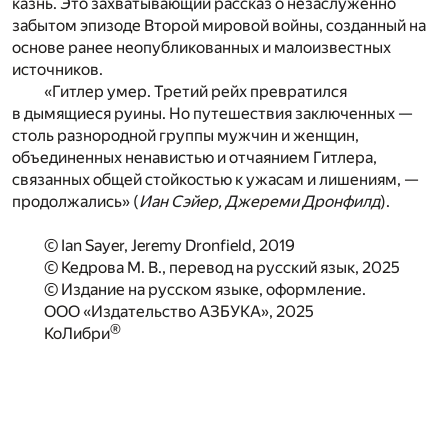
казнь. Это захватывающий рассказ о незаслуженно
забытом эпизоде Второй мировой войны, созданный на
основе ранее неопубликованных и малоизвестных
источников.
«Гитлер умер. Третий рейх превратился
в дымящиеся руины. Но путешествия заключенных —
столь разнородной группы мужчин и женщин,
объединенных ненавистью и отчаянием Гитлера,
связанных общей стойкостью к ужасам и лишениям, —
продолжались» (
Иан Сэйер, Джереми Дронфилд
).
© Ian Sayer, Jeremy Dronfield, 2019
© Кедрова М. В., перевод на русский язык, 2025
© Издание на русском языке, оформление.
ООО «Издательство АЗБУКА», 2025
®
КоЛибри