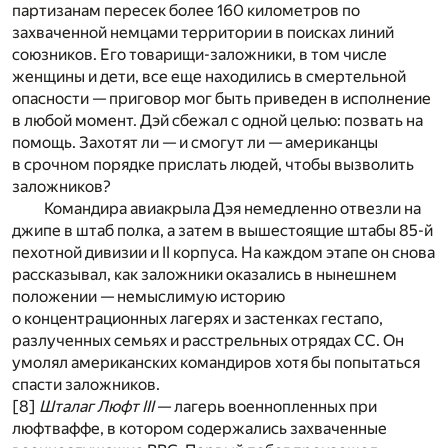
партизанам пересек более 160 километров по
захваченной немцами территории в поисках линий
союзников. Его товарищи-заложники, в том числе
женщины и дети, все еще находились в смертельной
опасности — приговор мог быть приведен в исполнение
в любой момент. Дэй сбежал с одной целью: позвать на
помощь. Захотят ли — и смогут ли — американцы
в срочном порядке прислать людей, чтобы вызволить
заложников?
Командира авиакрыла Дэя немедленно отвезли на
джипе в штаб полка, а затем в вышестоящие штабы 85-й
пехотной дивизии и II корпуса. На каждом этапе он снова
рассказывал, как заложники оказались в нынешнем
положении — немыслимую историю
о концентрационных лагерях и застенках гестапо,
разлученных семьях и расстрельных отрядах СС. Он
умолял американских командиров хотя бы попытаться
спасти заложников.
[8]
Шталаг Люфт III
— лагерь военнопленных при
люфтваффе, в котором содержались захваченные