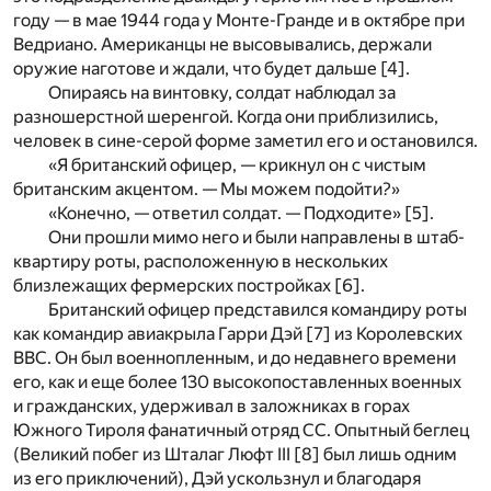
году — в мае 1944 года у Монте-Гранде и в октябре при
Ведриано. Американцы не высовывались, держали
оружие наготове и ждали, что будет дальше [
4
].
Опираясь на винтовку, солдат наблюдал за
разношерстной шеренгой. Когда они приблизились,
человек в сине-серой форме заметил его и остановился.
«Я британский офицер, — крикнул он с чистым
британским акцентом. — Мы можем подойти?»
«Конечно, — ответил солдат. — Подходите» [
5
].
Они прошли мимо него и были направлены в штаб-
квартиру роты, расположенную в нескольких
близлежащих фермерских постройках [
6
].
Британский офицер представился командиру роты
как командир авиакрыла Гарри Дэй [
7
] из Королевских
ВВС. Он был военнопленным, и до недавнего времени
его, как и еще более 130 высокопоставленных военных
и гражданских, удерживал в заложниках в горах
Южного Тироля фанатичный отряд СС. Опытный беглец
(Великий побег из Шталаг Люфт III [
8
] был лишь одним
из его приключений), Дэй ускользнул и благодаря