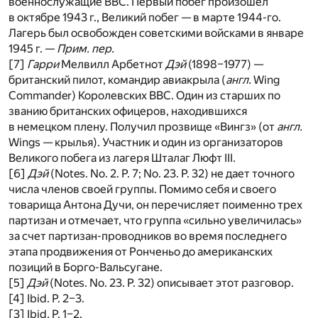
военнослужащие ВВС. Первый побег произошел
в октябре 1943 г., Великий побег — в марте 1944-го.
Лагерь был освобожден советскими войсками в январе
1945 г. —
Прим. пер.
[7]
Гарри
Мелвилл Арбетнот
Дэй
(1898–1977) —
британский пилот, командир авиакрыла (
англ.
Wing
Commander) Королевских ВВС. Один из старших по
званию британских офицеров, находившихся
в немецком плену. Получил прозвище «Вингз» (от
англ.
Wings — крылья). Участник и один из организаторов
Великого побега из лагеря Шталаг Люфт III.
[6]
Дэй
(Notes. No. 2. P. 7; No. 23. P. 32) не дает точного
числа членов своей группы. Помимо себя и своего
товарища Антона Дучи, он перечисляет поименно трех
партизан и отмечает, что группа «сильно увеличилась»
за счет партизан-проводников во время последнего
этапа продвижения от Ронченьо до американских
позиций в Борго-Вальсугане.
[5]
Дэй
(Notes. No. 23. P. 32) описывает этот разговор.
[4] Ibid. P. 2–3.
[3] Ibid
.
P. 1–2.