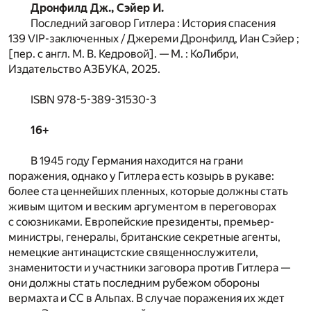
Дронфилд Дж., Сэйер И.
Последний заговор Гитлера : История спасения
139 VIP-заключенных / Джереми Дронфилд, Иан Сэйер ;
[пер. с англ. М. В. Кедровой]. — М. : КоЛибри,
Издательство АЗБУКА, 2025.
ISBN 978-5-389-31530-3
16+
В 1945 году Германия находится на грани
поражения, однако у Гитлера есть козырь в рукаве:
более ста ценнейших пленных, которые должны стать
живым щитом и веским аргументом в переговорах
с союзниками. Европейские президенты, премьер-
министры, генералы, британские секретные агенты,
немецкие антинацистские священнослужители,
знаменитости и участники заговора против Гитлера —
они должны стать последним рубежом обороны
вермахта и СС в Альпах. В случае поражения их ждет