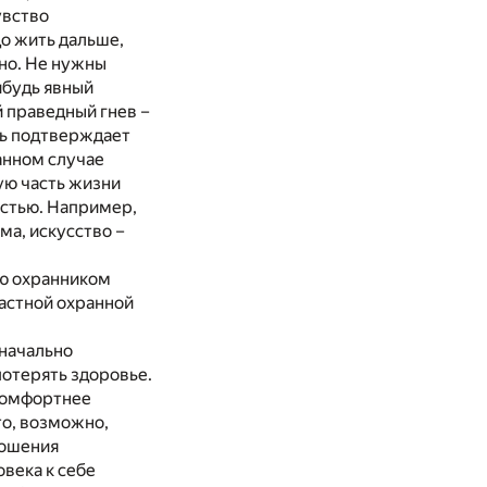
увство
о жить дальше,
жно. Не нужны
ибудь явный
й праведный гнев –
шь подтверждает
анном случае
ую часть жизни
астью. Например,
ма, искусство –
аю охранником
частной охранной
значально
потерять здоровье.
 комфортнее
то, возможно,
ношения
овека к себе