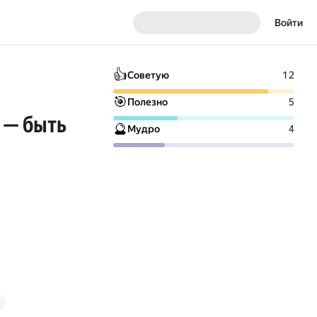
Войти
👍
Советую
12
🎯
Полезно
5
 — быть
🔮
Мудро
4