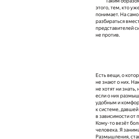
Таким образом
этого, тем, кто уж
понимает. На само
разбираться вмест
представителей си
не против.
Есть вещи, о котор
не знают о них. На
не хотят ни знать,
если о них размы
удобным и комфор
к системе, давшей
в зависимости от 
Кому-то везёт бол
человека. Я занима
Размышления, ста