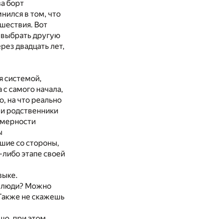
а борт
нился в том, что
сшествия. Вот
я выбрать другую
рез двадцать лет,
я системой,
 с самого начала,
о, на что реально
ли родственники
омерности
ы
дшие со стороны,
м-либо этапе своей
зыке.
е люди? Можно
 Также не скажешь
шо, при этом