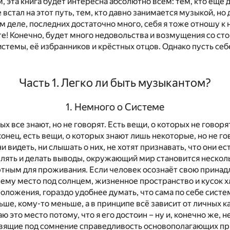
, эта книга будет интересна абсолютно всем: тем, кто ещё д
е встал на этот путь, тем, кто давно занимается музыкой, но 
м деле, последних достаточно много, себя я тоже отношу к 
е! Конечно, будет много недовольства и возмущения со ст
стемы, её избранников и крёстных отцов. Однако пусть себ
Часть 1. Легко ли быть музыкантом?
1. Немного о Системе
ых все знают, но не говорят. Есть вещи, о которых не говоря
конец, есть вещи, о которых знают лишь некоторые, но не го
 ни видеть, ни слышать о них, не хотят признавать, что они ес
шлять и делать выводы, окружающий мир становится нескол
тным для проживания. Если человек осознаёт свою прина
 ему место под солнцем, жизненное пространство и кусок х
положения, гораздо удобнее думать, что сама по себе систе
ьше, кому-то меньше, а в принципе всё зависит от личных к
ю это место потому, что я его достоин – ну и, конечно же, 
вящие под сомнение справедливость основополагающих пр