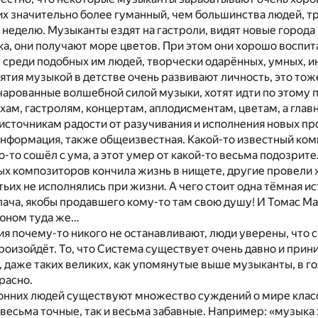
их значительно более гуманный, чем большинства людей, 
в неделю. Музыканты ездят на гастроли, видят новые города
а, они получают море цветов. При этом они хорошо воспит
 среди подобных им людей, творчески одарённых, умных, и
нятия музыкой в детстве очень развивают личность, это тож
чарованные волшебной силой музыки, хотят идти по этому 
хам, гастролям, концертам, аплодисментам, цветам, а глав
сточникам радости от разучивания и исполнения новых про
информация, также общеизвестная. Какой-то известный ком
о-то сошёл с ума, а этот умер от какой-то весьма подозрит
х композиторов кончила жизнь в нищете, другие провели ж
ьих не исполнялись при жизни. А чего стоит одна тёмная и
ача, якобы продавшего кому-то там свою душу! И Томас Ма
юном туда же…
ия почему-то никого не останавливают, люди уверены, что 
произойдёт. То, что Система существует очень давно и прин
 даже таких великих, как упомянутые выше музыканты, в го
расно.
онних людей существуют множество суждений о мире клас
 весьма точные, так и весьма забавные. Например: «музыка 