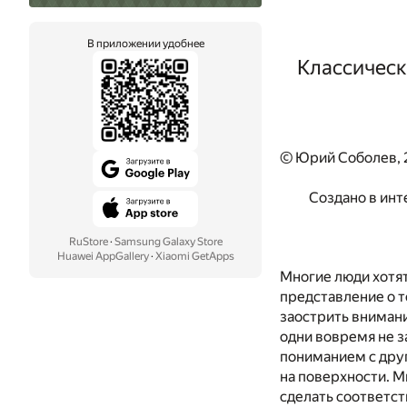
В приложении удобнее
Классическ
© Юрий Соболев, 
Создано в инт
RuStore
·
Samsung Galaxy Store
Huawei AppGallery
·
Xiaomi GetApps
Многие люди хотят
представление о т
заострить внимани
одни вовремя не з
пониманием с друг
на поверхности. М
сделать соответс