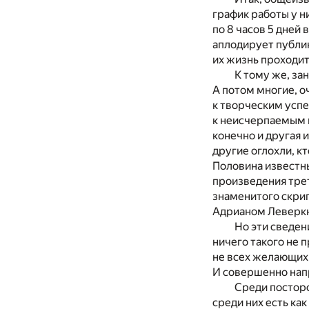
график работы у н
по 8 часов 5 дней 
аплодирует публик
их жизнь проходит
К тому же, за
А потом многие, о
к творческим успе
к неисчерпаемым и
конечно и другая 
другие оглохли, кт
Половина известны
произведения трет
знаменитого скрип
Адрианом Леверк
Но эти сведен
ничего такого не 
не всех желающих,
И совершенно нап
Среди постор
среди них есть как