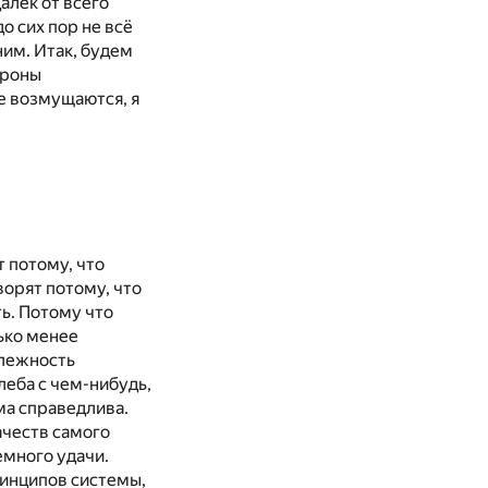
алёк от всего
до сих пор не всё
ним. Итак, будем
ороны
е возмущаются, я
т потому, что
ворят потому, что
ть. Потому что
ько менее
длежность
леба с чем-нибудь,
ма справедлива.
ачеств самого
немного удачи.
инципов системы,