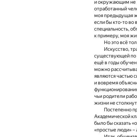
и окружающим не 
отработанный чело
моя предыдущая жи
если бы кто-то во
специальность, об
к примеру, моя жи
Но это всё тол
Искусство, тр
существующей по с
ещё в годы обучени
можно рассчитыват
являются частью 
и вовремя объясн
функционирования 
чьи родители работ
жизни не столкнут
Постепенно п
Академической кл
было бы сказать «
«простые люди» – 
Итак, общеизв