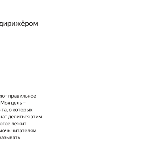
ь дирижёром
меют правильное
 Моя цель –
та, о которых
шат делиться этим
ногое лежит
омочь читателям
называть