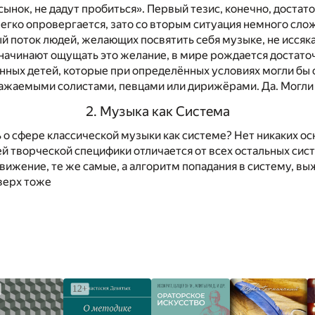
 сынок, не дадут пробиться». Первый тезис, конечно, достат
егко опровергается, зато со вторым ситуация немного сло
й поток людей, желающих посвятить себя музыке, не иссяк
 начинают ощущать это желание, в мире рождается достато
ных детей, которые при определённых условиях могли бы 
ажаемыми солистами, певцами или дирижёрами. Да. Могли 
2. Музыка как Система
 о сфере классической музыки как системе? Нет никаких ос
оей творческой специфики отличается от всех остальных сист
вижение, те же самые, а алгоритм попадания в систему, вы
верх тоже