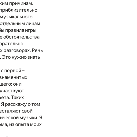
ьким причинам.
я приблизительно
 музыкального
и отдельным лицам
обы правила игры
ые обстоятельства
тарательно
х разговорах. Речь
. Это нужно знать
 с первой –
 знаменитых
щего: они
 участвуют
ета. Таких
 Я расскажу о том,
ествляют свой
сической музыки. Я
ма, из опыта моих