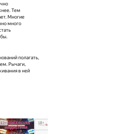
очно
жнее. Тем
ает. Многие
чно много
стать
бы.
нований полагать,
ем. Рычаги,
живания в ней