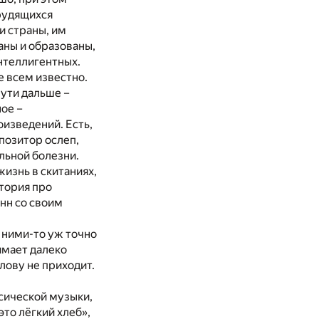
трудящихся
 и страны, им
аны и образованы,
нтеллигентных.
е всем известно.
пути дальше –
ное –
изведений. Есть,
позитор ослеп,
ельной болезни.
изнь в скитаниях,
стория про
нн со своим
с ними-то уж точно
имает далеко
лову не приходит.
сической музыки,
это лёгкий хлеб»,