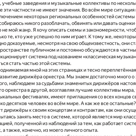
, учебные заведения и музыкальные коллективы по нескол
все эти частности не имеют значения. Во всём мире ситуаци
сключением некоторых региональных особенностей системы
 собираюсь никого разоблачать, обвинять или давать оценк
то не мой жанр. Я хочу описать схемы и закономерности, чт
лько те, кто уже успешно по ним играет. К тому же, некотор
но доказуемые, несмотря на свою общеизвестность, они с
ространстве публичном и постоянно обсуждаются в частны
ункционирует система под названием «классическая музыка»
ься стать частью этой системы.
поднимаемая мной на этих страницах и тесно переплетённая
азвитие дирижёра оркестра. Мы знаем достаточно много о
го, наблюдаем за судьбами знаменитых дирижёров настоя
го оркестра в другой, возглавляя лучшие коллективы мира,
кальных фестивалях, имеют приглашения со всех концов св
ко десятков человек во всём мире. А как же все остальные?
т дирижёры к своим концертам и контрактам, как они осущ
пытаясь занять место в системе, которой является мир клас
ией, полученной из наблюдений за тем, как работает систе
 а также, конечно, из моего личного опыта.