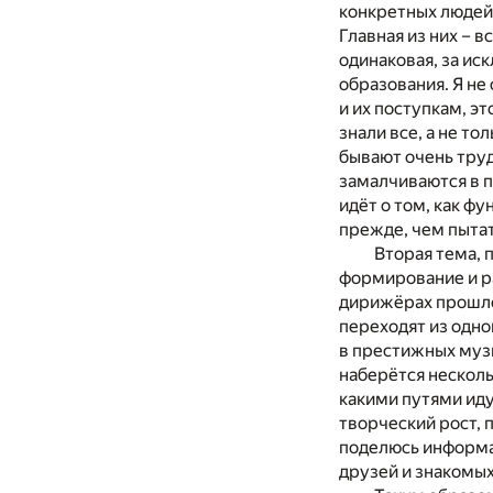
конкретных людей
Главная из них – 
одинаковая, за и
образования. Я не
и их поступкам, э
знали все, а не то
бывают очень труд
замалчиваются в п
идёт о том, как ф
прежде, чем пытат
Вторая тема, 
формирование и р
дирижёрах прошло
переходят из одно
в престижных музы
наберётся несколь
какими путями иду
творческий рост, 
поделюсь информац
друзей и знакомых,