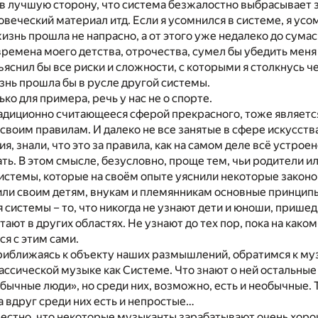
в лучшую сторону, что система безжалостно выбрасывает з
веческий материал итд. Если я усомнился в системе, я усом
знь прошла не напрасно, а от этого уже недалеко до сума
 времена моего детства, отрочества, сумел бы убедить мен
ъяснил бы все риски и сложности, с которыми я столкнусь че
знь прошла бы в русле другой системы.
ько для примера, речь у нас не о спорте.
адиционно считающееся сферой прекрасного, тоже являетс
воим правилам. И далеко не все занятые в сфере искусства
я, знали, что это за правила, как на самом деле всё устроен
ь. В этом смысле, безусловно, проще тем, чьи родители и
системы, которые на своём опыте уяснили некоторые закон
или своим детям, внукам и племянникам основные принцип
системы – то, что никогда не узнают дети и юноши, прише
ают в других областях. Не узнают до тех пор, пока на како
ся с этим сами.
риближаясь к объекту наших размышлений, обратимся к му
ассической музыке как Системе. Что знают о ней остальны
обычные люди», но среди них, возможно, есть и необычные.
а вдруг среди них есть и непростые…
естно, что некоторые музыканты зарабатывают очень хоро