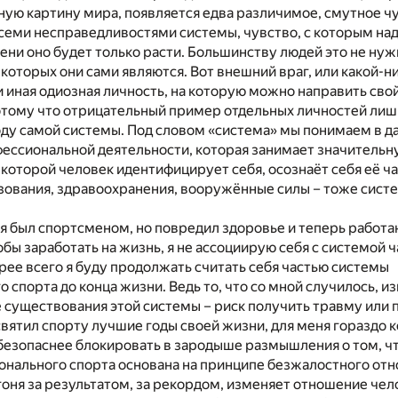
ую картину мира, появляется едва различимое, смутное ч
семи несправедливостями системы, чувство, с которым над
ени оно будет только расти. Большинству людей это не ну
которых они сами являются. Вот внешний враг, или какой-н
 иная одиозная личность, на которую можно направить сво
 потому что отрицательный пример отдельных личностей ли
ду самой системы. Под словом «система» мы понимаем в д
ессиональной деятельности, которая занимает значительн
с которой человек идентифицирует себя, осознаёт себя её ч
зования, здравоохранения, вооружённые силы – тоже систе
 я был спортсменом, но повредил здоровье и теперь работ
тобы заработать на жизнь, я не ассоциирую себя с системой 
рее всего я буду продолжать считать себя частью системы
 спорта до конца жизни. Ведь то, что со мной случилось, и
 существования этой системы – риск получить травму или 
святил спорту лучшие годы своей жизни, для меня гораздо
безопаснее блокировать в зародыше размышления о том, ч
онального спорта основана на принципе безжалостного от
огоня за результатом, за рекордом, изменяет отношение чел