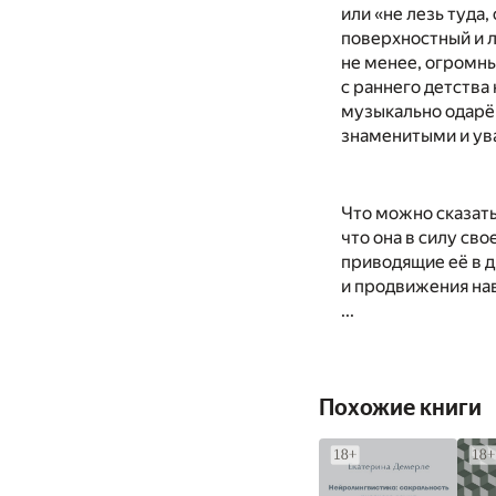
или «не лезь туда,
поверхностный и л
не менее, огромны
с раннего детства
музыкально одарён
знаменитыми и ув
Что можно сказать
что она в силу св
приводящие её в д
и продвижения на
...
Похожие книги