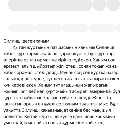
Силинші деген ханым
Қытай жұртының патшасының ханымы Силинші
жібек құрттарын абайлап, қарап жүрсе, бұл құрттар
өлерінде өзінің өрмегіне кіріп өледі екен. Ханым сол
өрмекті алып шыйратып жіп істеді, сонан тоқып жаңа
жібек орамал істеді дейді. Мұнан соң сол құртқа назар
салып қарап жүрсе, тұт деген ағаштың жапырағын жеп
күн көреді екен. Ханым тұт ағашының жапырағын
жыйып, әлгідей көп құрт жыйып асырап, ақырында, бұл
құрттың пайдасын халқына үйретті дейді. Жібектің
шығатын орнын ең әуелі сол ханым тауыпты-мыс. Бұл
уақытта Силинші ханымның өткеніне бес мың жыл
болыпты. Қытай жұрты әлі күнге данышпан ханымын
ұмытпай, жыл сайын соның құрметіне той етеді.