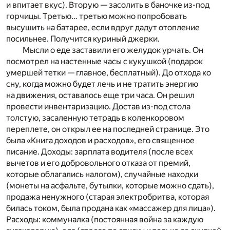
и впитает вкус). Вторую — засолить в баночке из-под
горчицы. Третью… третью можно попробовать
высушить на батарее, если вдруг дадут отопление
посильнее. Получится куриный джерки.
Мысли о еде заставили его желудок урчать. Он
посмотрел на настенные часы с кукушкой (подарок
умершей тетки — главное, бесплатный). До отхода ко
сну, когда можно будет лечь и не тратить энергию
на движения, оставалось еще три часа. Он решил
провести инвентаризацию. Достав из-под стола
толстую, засаленную тетрадь в коленкоровом
переплете, он открыл ее на последней странице. Это
была «Книга доходов и расходов», его священное
писание. Доходы: зарплата водителя (после всех
вычетов и его добровольного отказа от премий,
которые облагались налогом), случайные находки
(монеты на асфальте, бутылки, которые можно сдать),
продажа ненужного (старая электробритва, которая
билась током, была продана как «массажер для лица»).
Расходы: коммуналка (постоянная война за каждую