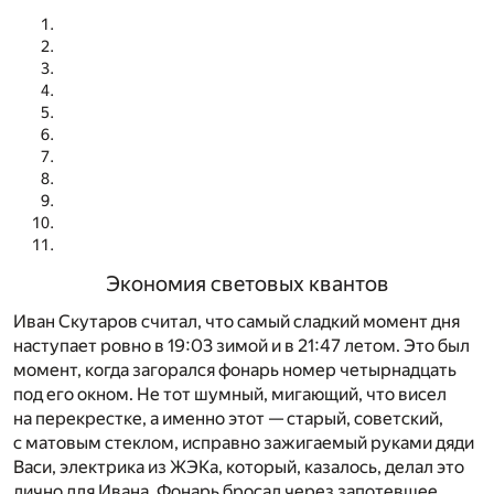
Экономия световых квантов
Иван Скутаров считал, что самый сладкий момент дня
наступает ровно в 19:03 зимой и в 21:47 летом. Это был
момент, когда загорался фонарь номер четырнадцать
под его окном. Не тот шумный, мигающий, что висел
на перекрестке, а именно этот — старый, советский,
с матовым стеклом, исправно зажигаемый руками дяди
Васи, электрика из ЖЭКа, который, казалось, делал это
лично для Ивана. Фонарь бросал через запотевшее,