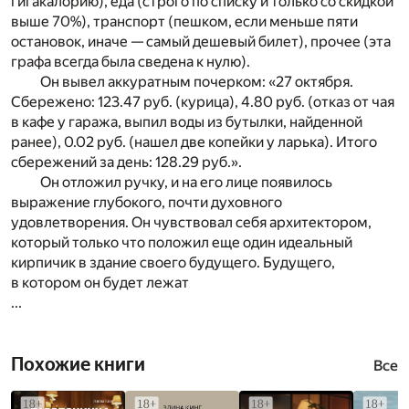
гигакалорию), еда (строго по списку и только со скидкой
выше 70%), транспорт (пешком, если меньше пяти
остановок, иначе — самый дешевый билет), прочее (эта
графа всегда была сведена к нулю).
Он вывел аккуратным почерком: «27 октября.
Сбережено: 123.47 руб. (курица), 4.80 руб. (отказ от чая
в кафе у гаража, выпил воды из бутылки, найденной
ранее), 0.02 руб. (нашел две копейки у ларька). Итого
сбережений за день: 128.29 руб.».
Он отложил ручку, и на его лице появилось
выражение глубокого, почти духовного
удовлетворения. Он чувствовал себя архитектором,
который только что положил еще один идеальный
кирпичик в здание своего будущего. Будущего,
в котором он будет лежат
...
Похожие книги
Все