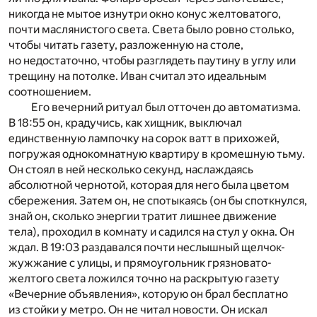
никогда не мытое изнутри окно конус желтоватого,
почти маслянистого света. Света было ровно столько,
чтобы читать газету, разложенную на столе,
но недостаточно, чтобы разглядеть паутину в углу или
трещину на потолке. Иван считал это идеальным
соотношением.
Его вечерний ритуал был отточен до автоматизма.
В 18:55 он, крадучись, как хищник, выключал
единственную лампочку на сорок ватт в прихожей,
погружая однокомнатную квартиру в кромешную тьму.
Он стоял в ней несколько секунд, наслаждаясь
абсолютной чернотой, которая для него была цветом
сбережения. Затем он, не спотыкаясь (он бы споткнулся,
знай он, сколько энергии тратит лишнее движение
тела), проходил в комнату и садился на стул у окна. Он
ждал. В 19:03 раздавался почти неслышный щелчок-
жужжание с улицы, и прямоугольник грязновато-
желтого света ложился точно на раскрытую газету
«Вечерние объявления», которую он брал бесплатно
из стойки у метро. Он не читал новости. Он искал