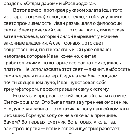
разделы «Отдам даром» и «Распродажа».
В этот вечер, протирая рукавом халата (сшитого
из старого одеяла) холодное стекло, чтобы улучшить
светопроницаемость, Иван размышлял о философии
света. Электрический свет — это наглость, имперская
затея человека, который силой вырывает у ночи ее
законные владения. А свет фонаря… это свет
общественный, почти халявный. Он уже оплачен
налогами, которые Иван, конечно, считал
грабительскими, но которые все равно приходилось
платить. Не использовать этот свет — значит, выбросить
свои же деньги на ветер. Сидя в этом благородном,
почти священном луче, Иван чувствовал себя
триумфатором, перехитрившим саму систему.
Его мысли прервал резкий, ледяной спазм в спине.
Он поморщился. Это была плата за утреннее омовение.
Его душевая кабина — это тазик на полу ванной комнаты
и ковшик. Горячую воду он не включал в принципе.
Зачем? Во-первых, счетчик. Во-вторых, уголь, газ,
электроэнергия — вся мировая индустрия работает,