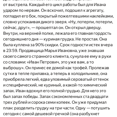
от выстрела. Каждый его цикл работы был для Ивана
ударом по нервам. Он вскочил, подошел к агрегату,
погладил его бок, покрытый пожелтевшими наклейками,
словно успокаивая дикого зверя. «Ну, потерпи, потерпи,
сейчас, друг», — прошептал он. Он открыл дверцу.
Внутри, на верхней полке, лежала его главная гордость
сегодняшнего дня — куриная грудка. Не простая. Она
была куплена за 90% скидки. Срок годности истек вчера
в 23:59. Продавщица Марья Ивановна, уже знавшая
своего самого странного клиента, сунула ее ему в руки
со словами: «Иван Петрович, это уже вам, а то
выброшу». Он принес ее домой как трофей. Пролежав
сутки в тепле прилавка, а теперь в холодильнике, она
приобрела легкий, едва уловимый сероватый оттенок
и специфический, не куриный, а какой-то химический
запах. Иван вдохнул его полной грудью. Для него это
был запах победы. Запах сэкономленных ста двадцати
трех рублей и сорока семи копеек. Он уже придумал
план: разделить грудку на три части. Одну — потушить
сегодня с самой дешевой гречкой (она разбухнет