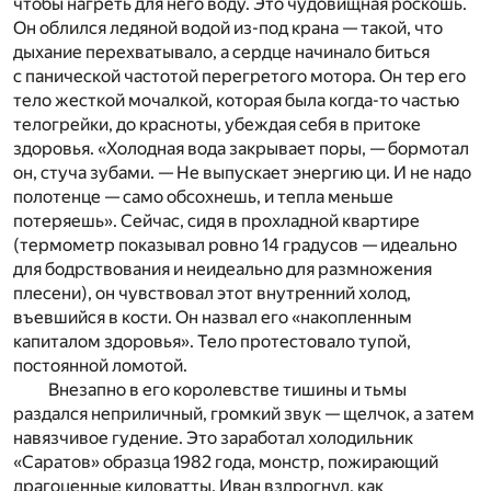
чтобы нагреть для него воду. Это чудовищная роскошь.
Он облился ледяной водой из-под крана — такой, что
дыхание перехватывало, а сердце начинало биться
с панической частотой перегретого мотора. Он тер его
тело жесткой мочалкой, которая была когда-то частью
телогрейки, до красноты, убеждая себя в притоке
здоровья. «Холодная вода закрывает поры, — бормотал
он, стуча зубами. — Не выпускает энергию ци. И не надо
полотенце — само обсохнешь, и тепла меньше
потеряешь». Сейчас, сидя в прохладной квартире
(термометр показывал ровно 14 градусов — идеально
для бодрствования и неидеально для размножения
плесени), он чувствовал этот внутренний холод,
въевшийся в кости. Он назвал его «накопленным
капиталом здоровья». Тело протестовало тупой,
постоянной ломотой.
Внезапно в его королевстве тишины и тьмы
раздался неприличный, громкий звук — щелчок, а затем
навязчивое гудение. Это заработал холодильник
«Саратов» образца 1982 года, монстр, пожирающий
драгоценные киловатты. Иван вздрогнул, как