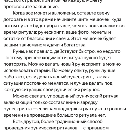
часовой стрелке, при этом на каждую монету
проговорите заклинание.
Когда все монеты выложены, оставьте свечу
догорать и в это время начинайте шить мешочек, куда
потом нужно будет убрать все, чем вы пользовались во
время ритуала: рунескрипт, ваше фото, монеты и
остатки от благовония и свечи. Этот мешочек будет
вашим талисманом удачи и богатства.
Руны, как правило, действуют быстро, но недолго.
Поэтому при необходимости ритуал нужно будет
повторять. Можно делать новый рунескрипт, а можно
использовать старый. По моему опыту, руны лучше
работают, если делать новый рунескрипт, так как
ситуация постоянно меняется, и лучше делать под
каждую ситуацию свой рунический рисунок.
Можно сделать упрощенный рунический ритуал,
включающий только составление и зарядку
рунескрипта — если вам поддержка рун нужна срочно и
времени на проведение большого ритуала нет.
Есть другой, более традиционный способ
проведения рунических ритуалов — с призывом