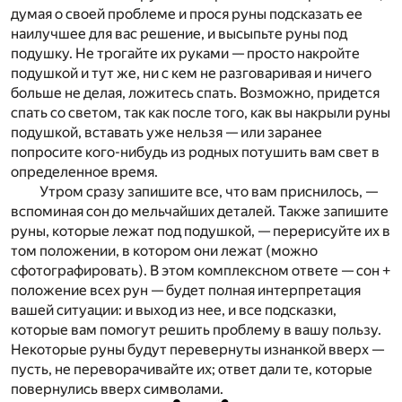
думая о своей проблеме и прося руны подсказать ее
наилучшее для вас решение, и высыпьте руны под
подушку. Не трогайте их руками — просто накройте
подушкой и тут же, ни с кем не разговаривая и ничего
больше не делая, ложитесь спать. Возможно, придется
спать со светом, так как после того, как вы накрыли руны
подушкой, вставать уже нельзя — или заранее
попросите кого-нибудь из родных потушить вам свет в
определенное время.
Утром сразу запишите все, что вам приснилось, —
вспоминая сон до мельчайших деталей. Также запишите
руны, которые лежат под подушкой, — перерисуйте их в
том положении, в котором они лежат (можно
сфотографировать). В этом комплексном ответе — сон +
положение всех рун — будет полная интерпретация
вашей ситуации: и выход из нее, и все подсказки,
которые вам помогут решить проблему в вашу пользу.
Некоторые руны будут перевернуты изнанкой вверх —
пусть, не переворачивайте их; ответ дали те, которые
повернулись вверх символами.