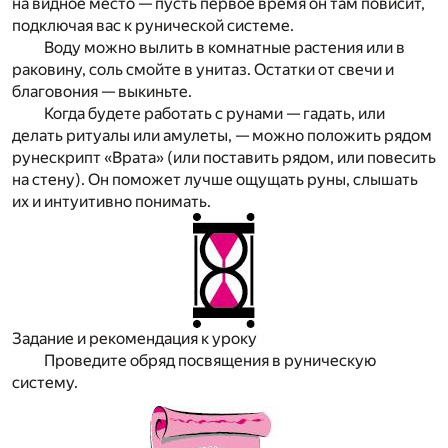
на видное место — пусть первое время он там повисит,
подключая вас к рунической системе.
Воду можно вылить в комнатные растения или в
раковину, соль смойте в унитаз. Остатки от свечи и
благовония — выкиньте.
Когда будете работать с рунами — гадать, или
делать ритуалы или амулеты, — можно положить рядом
рунескрипт «Врата» (или поставить рядом, или повесить
на стену). Он поможет лучше ощущать руны, слышать
их и интуитивно понимать.
Задание и рекомендация к уроку
Проведите обряд посвящения в руническую
систему.