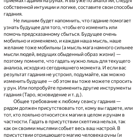
приемах гадания на рунах. А вы уже по аналогии, следуя
собственной интуиции и логике, составите свои способы
гадания.
Не лишним будет напомнить, что гадание помогает
узнать будущее для того, чтобы его изменить или
помочь предсказанному сбыться. Будущее очень
мобильно и изменяемо, и каждая наша мысль, наше
желание тоже мобильны (а мысль мага намного сильнее
мысли людей, ведущих обыденный образ жизни) —
поэтому помните, что гадать нужно лишь для текущего
анализа, исходя из сегодняшнего момента. И если вас
результат гадания не устроил, подумайте, как можно
изменить будущее — об этом вы тоже можете спросить
у рун. Или попробуйте применить другие инструменты
гадания (Таро, ясновидение и т. д.).
Общее требование к любому сеансу гадания —
рядом должен присутствовать тот, кому вы гадаете, или
тот, кто лояльно относится к магии в целом и рунам в
частности. Гадать в присутствии скептика нельзя, так
как он своими мыслями собьет весь ваш настрой. В
присутствии отрицающего магию человека руны (и