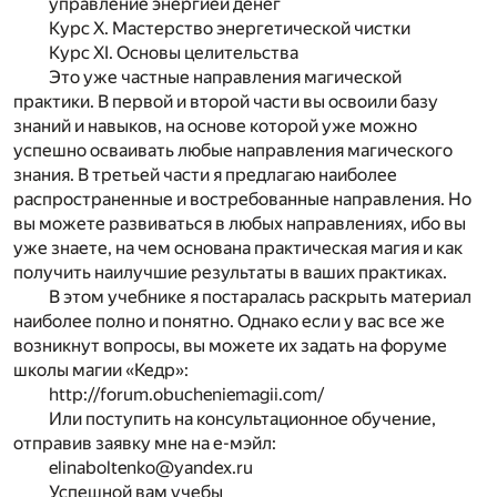
управление энергией денег
Курс X. Мастерство энергетической чистки
Курс XI. Основы целительства
Это уже частные направления магической
практики. В первой и второй части вы освоили базу
знаний и навыков, на основе которой уже можно
успешно осваивать любые направления магического
знания. В третьей части я предлагаю наиболее
распространенные и востребованные направления. Но
вы можете развиваться в любых направлениях, ибо вы
уже знаете, на чем основана практическая магия и как
получить наилучшие результаты в ваших практиках.
В этом учебнике я постаралась раскрыть материал
наиболее полно и понятно. Однако если у вас все же
возникнут вопросы, вы можете их задать на форуме
школы магии «Кедр»:
http://forum.obucheniemagii.com/
Или поступить на консультационное обучение,
отправив заявку мне на е-мэйл:
elinaboltenko@yandex.ru
Успешной вам учебы