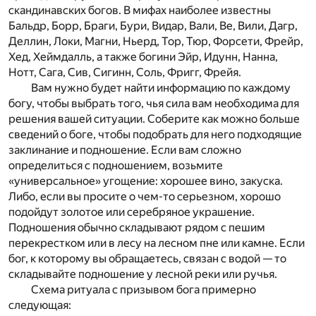
скандинавских богов. В мифах наиболее известны
Бальдр, Борр, Браги, Бури, Видар, Вали, Ве, Вили, Дагр,
Деллин, Локи, Магни, Ньерд, Тор, Тюр, Форсети, Фрейр,
Хед, Хеймдалль, а также богини Эйр, Идунн, Нанна,
Нотт, Сага, Сив, Сигинн, Соль, Фригг, Фрейя.
Вам нужно будет найти информацию по каждому
богу, чтобы выбрать того, чья сила вам необходима для
решения вашей ситуации. Соберите как можно больше
сведений о боге, чтобы подобрать для него подходящие
заклинание и подношение. Если вам сложно
определиться с подношением, возьмите
«универсальное» угощение: хорошее вино, закуска.
Либо, если вы просите о чем-то серьезном, хорошо
подойдут золотое или серебряное украшение.
Подношения обычно складывают рядом с пешим
перекрестком или в лесу на лесном пне или камне. Если
бог, к которому вы обращаетесь, связан с водой — то
складывайте подношение у лесной реки или ручья.
Схема ритуала с призывом бога примерно
следующая: