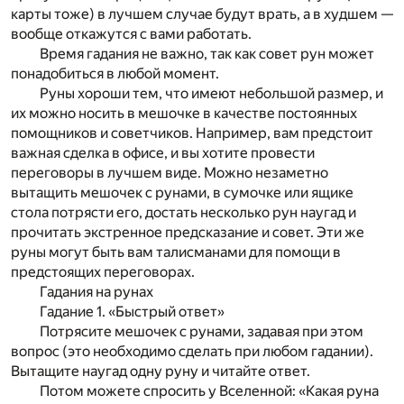
карты тоже) в лучшем случае будут врать, а в худшем —
вообще откажутся с вами работать.
Время гадания не важно, так как совет рун может
понадобиться в любой момент.
Руны хороши тем, что имеют небольшой размер, и
их можно носить в мешочке в качестве постоянных
помощников и советчиков. Например, вам предстоит
важная сделка в офисе, и вы хотите провести
переговоры в лучшем виде. Можно незаметно
вытащить мешочек с рунами, в сумочке или ящике
стола потрясти его, достать несколько рун наугад и
прочитать экстренное предсказание и совет. Эти же
руны могут быть вам талисманами для помощи в
предстоящих переговорах.
Гадания на рунах
Гадание 1. «Быстрый ответ»
Потрясите мешочек с рунами, задавая при этом
вопрос (это необходимо сделать при любом гадании).
Вытащите наугад одну руну и читайте ответ.
Потом можете спросить у Вселенной: «Какая руна