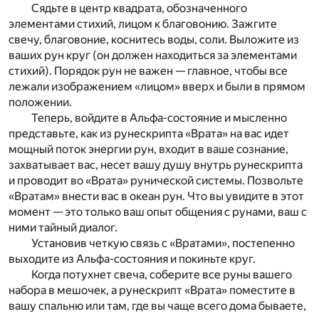
Сядьте в центр квадрата, обозначенного
элементами стихий, лицом к благовонию. Зажгите
свечу, благовоние, коснитесь воды, соли. Выложите из
ваших рун круг (он должен находиться за элементами
стихий). Порядок рун не важен — главное, чтобы все
лежали изображением «лицом» вверх и были в прямом
положении.
Теперь, войдите в Альфа-состояние и мысленно
представьте, как из рунескрипта «Врата» на вас идет
мощный поток энергии рун, входит в ваше сознание,
захватывает вас, несет вашу душу внутрь рунескрипта
и проводит во «Врата» рунической системы. Позвольте
«Вратам» внести вас в океан рун. Что вы увидите в этот
момент — это только ваш опыт общения с рунами, ваш с
ними тайный диалог.
Установив четкую связь с «Вратами», постепенно
выходите из Альфа-состояния и покиньте круг.
Когда потухнет свеча, соберите все руны вашего
набора в мешочек, а рунескрипт «Врата» поместите в
вашу спальню или там, где вы чаще всего дома бываете,