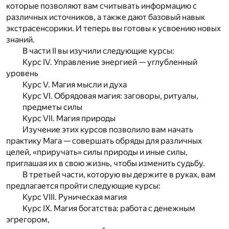
которые позволяют вам считывать информацию с
различных источников, а также дают базовый навык
экстрасенсорики. И теперь вы готовы к усвоению новых
знаний.
В части
II
вы изучили следующие курсы:
Курс IV. Управление энергией — углубленный
уровень
Курс V. Магия мысли и духа
Курс VI. Обрядовая магия: заговоры, ритуалы,
предметы силы
Курс VII. Магия природы
Изучение этих курсов позволило вам начать
практику Мага — совершать обряды для различных
целей, «приручать» силы природы и иные силы,
приглашая их в свою жизнь, чтобы изменить судьбу.
В третьей части, которую вы держите в руках, вам
предлагается пройти следующие курсы:
Курс VIII. Руническая магия
Курс IX. Магия богатства: работа с денежным
эгрегором,