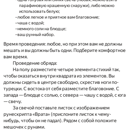
парафиновую крашенную снаружи), либо можно
использовать белую;
любое легкое и приятное вам благовоние;
чаша с водой;
немного соли на блюдце;
ваш рунный набор.
Время проведения:
любое, но при этом вам не должны
мешать и вы должны быть одни. Подберите комфортное
вам время.
Проведение обряда:
На полу разместите четыре элемента стихий так,
чтобы оказаться внутри квадрата из элементов. Вы
должны сидеть в центре свободно, скрестив ноги по-
турецки. С востока от себя разместите благовоние. С
запада — блюдце с солью, с севера — чашу с водой, с юга
— свечу.
За свечой поставьте листок с изображением
рунескрипта «Врата» (прислоните листок к чему-
нибудь, чтобы он не падал). Рядом с собой положите
мешочек с рунами.