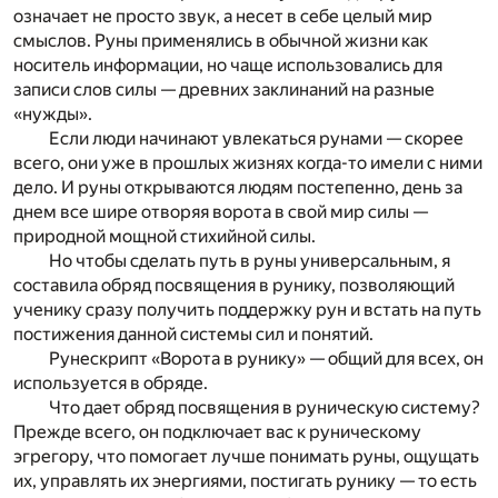
означает не просто звук, а несет в себе целый мир
смыслов. Руны применялись в обычной жизни как
носитель информации, но чаще использовались для
записи слов силы — древних заклинаний на разные
«нужды».
Если люди начинают увлекаться рунами — скорее
всего, они уже в прошлых жизнях когда-то имели с ними
дело. И руны открываются людям постепенно, день за
днем все шире отворяя ворота в свой мир силы —
природной мощной стихийной силы.
Но чтобы сделать путь в руны универсальным, я
составила обряд посвящения в рунику, позволяющий
ученику сразу получить поддержку рун и встать на путь
постижения данной системы сил и понятий.
Рунескрипт «Ворота в рунику» — общий для всех, он
используется в обряде.
Что дает обряд посвящения в руническую систему?
Прежде всего, он подключает вас к руническому
эгрегору, что помогает лучше понимать руны, ощущать
их, управлять их энергиями, постигать рунику — то есть