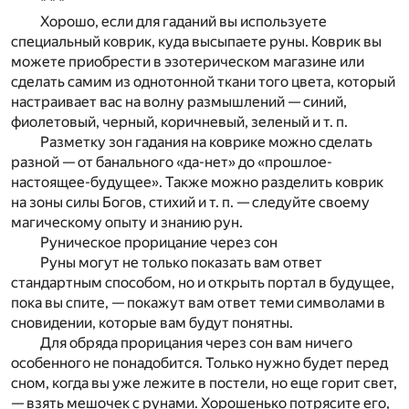
* * *
Хорошо, если для гаданий вы используете
специальный коврик, куда высыпаете руны. Коврик вы
можете приобрести в эзотерическом магазине или
сделать самим из однотонной ткани того цвета, который
настраивает вас на волну размышлений — синий,
фиолетовый, черный, коричневый, зеленый и т. п.
Разметку зон гадания на коврике можно сделать
разной — от банального «да-нет» до «прошлое-
настоящее-будущее». Также можно разделить коврик
на зоны силы Богов, стихий и т. п. — следуйте своему
магическому опыту и знанию рун.
Руническое прорицание через сон
Руны могут не только показать вам ответ
стандартным способом, но и открыть портал в будущее,
пока вы спите, — покажут вам ответ теми символами в
сновидении, которые вам будут понятны.
Для обряда прорицания через сон вам ничего
особенного не понадобится. Только нужно будет перед
сном, когда вы уже лежите в постели, но еще горит свет,
— взять мешочек с рунами. Хорошенько потрясите его,