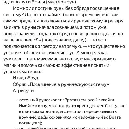
идти по пути Эриля (мастера рун).
Можно ли постичь руны без обряда посвящения в
систему? Да, но это займет больше времени, ибо вам
самим придется подключаться к руническому эгрегору,
вникать в руны сначала сознанием, а потом уже
подсознанием. Тогда как обряд посвящения подключает
ваше высшее «Я» (подсознание, душу) — то есть
подключается к эгрегору напрямую, — что существенно
ускоряет общее постижение рун. А моя цель как
учителя — дать максимально полную информацию о
магии и помочь как можно эффективнее понять и
усвоить материал.
Итак, обряд.
Обряд «Посвящение в руническую систему»
Атрибуты:
настенный рунескрипт «Врата» (см. рис. 1 вклейки.
Имейте в виду, что этот рунескрипт должен быть у вас
в цветном варианте; его не стоит перерисовывать
вручную, дабы сохранился мой вложенный во Врата
потенциал);
одна голубая или синяя свеча (любая, можно взять