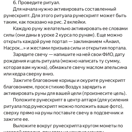
6. Проведите ритуал.
Для начала нужно активировать составленный
рунескрипт. Для этого ритуала рунескрипт может быть
таким, как показано на рис. 2 вклейки.
Каждую руну желательно активировать ее словами
силы (они даны в уроке 2 курса по рунам). Еще можно
открыть каждой руне портал — заклинанием «Анаил,
Насрок...» и жестами призыва силы и открытия портала.
Зарядите свечу — напишите на ней свои ФИО, дату
рождения и цель ритуала (можно написать ту сумму,
которая вам нужна), обмажьте свечу маслом апельсина
или кедра сверху вниз.
Зажгите благовоние корицы и окурите рунескрипт
благовонием, прося стихию Воздух зарядить и
активировать руны для вашей цели (произнесите цель).
Положите рунескрипт в центр алтаря (для усиления
ритуала под рунескрипт можно положить ваше фото),
сверху прямо на руны поставьте свечу в подсвечник и
зажгите ее.
Выложите вокруг рунескрипта кругом монеты по