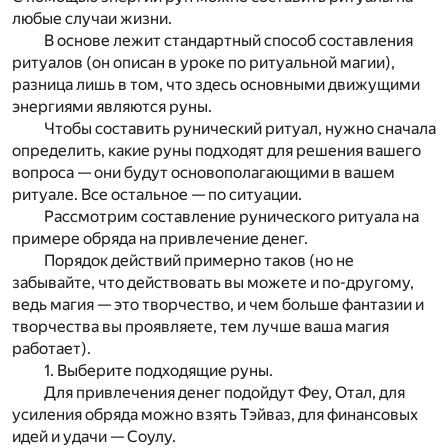
любые случаи жизни.
В основе лежит стандартный способ составления
ритуалов (он описан в уроке по ритуальной магии),
разница лишь в том, что здесь основными движущими
энергиями являются руны.
Чтобы составить рунический ритуал, нужно сначала
определить, какие руны подходят для решения вашего
вопроса — они будут основополагающими в вашем
ритуале. Все остальное — по ситуации.
Рассмотрим составление рунического ритуала на
примере обряда на привлечение денег.
Порядок действий примерно таков (но не
забывайте, что действовать вы можете и по-другому,
ведь магия — это творчество, и чем больше фантазии и
творчества вы проявляете, тем лучше ваша магия
работает).
1. Выберите подходящие руны.
Для привлечения денег подойдут Феу, Отал, для
усиления обряда можно взять Тэйваз, для финансовых
идей и удачи — Соулу.