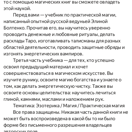
то с помощью магических книг вы сможете овладеть
этой наукой.
Перед вами — учебник по практической магии,
написанный опытной русской ведуньей Элиной
Болтенко. Прочитав его, вы научитесь уверенно
проводить денежные и любовные ритуалы, делать
расклады Таро, изготавливать талисманы для разных
областей деятельности, проводить защитные обряды и
изгонять энергетических вампиров.
Третья часть учебника — для тех, кто успешно
освоил предыдущий материал и хочет
совершенствоваться в магическом искусстве. Вы
изучите рунику, освоите магию богатства и узнаете о
том, как делать энергетическую чистку. Также вы
освоите основы целительства: научитесь лечиться
глиной, камнями, маслами и наложением рук.
Тематика: Эзотерика / Магия / Практическая магия
Все права защищены. Никакая часть данной книги не
может быть воспроизведена в какой бы то ни было
форме без письменного разрешения владельцев
авторских прав.