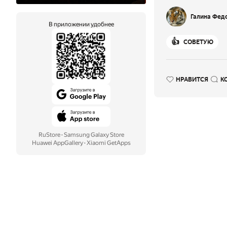
Галина Фед
В приложении удобнее
👍
СОВЕТУЮ
НРАВИТСЯ
К
RuStore
·
Samsung Galaxy Store
Huawei AppGallery
·
Xiaomi GetApps