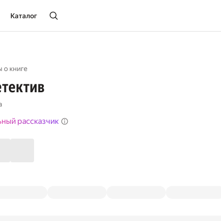
Каталог
 о книге
етектив
а
ьный рассказчик