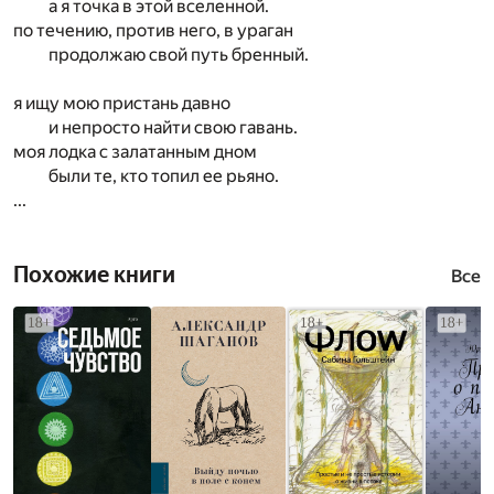
а я точка в этой вселенной.
по течению, против него, в ураган
продолжаю свой путь бренный.
я ищу мою пристань давно
и непросто найти свою гавань.
моя лодка с залатанным дном
были те, кто топил ее рьяно.
...
Похожие книги
Все