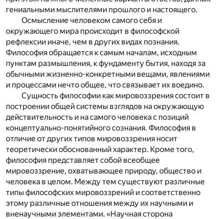
гениальными мыслителями прошлого и настоящего.
Осмысление человеком самого себя и
окружающего мира происходит в философской
рефлексии иначе, чем в других видах познания.
Философия обращается к самым началам, исходным
пунктам размышления, к фундаменту бытия, находя за
обычными жизненно-конкретными вещами, явлениями
и процессами нечто общее, что связывает их воедино.
Сущность философии как мировоззрения состоит в
построении общей системы взглядов на окружающую
действительность и на самого человека с позиций
концептуально-понятийного сознания. Философия в
отличие от других типов мировоззрения носит
теоретически обоснованный характер. Кроме того,
философия представляет собой всеобщее
мировоззрение, охватывающее природу, общество и
человека в целом. Между тем существуют различные
типы философских мировоззрений и соответственно
этому различные отношения между их научными и
вненаучными элементами. «Научная сторона