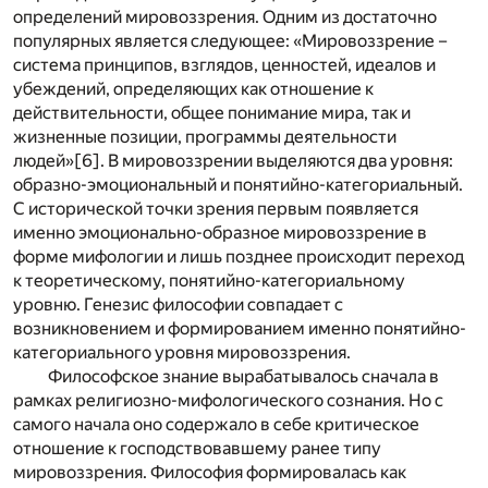
определений мировоззрения. Одним из достаточно
популярных является следующее: «Мировоззрение –
система принципов, взглядов, ценностей, идеалов и
убеждений, определяющих как отношение к
действительности, общее понимание мира, так и
жизненные позиции, программы деятельности
людей»
[6]
. В мировоззрении выделяются два уровня:
образно-эмоциональный и понятийно-категориальный.
С исторической точки зрения первым появляется
именно эмоционально-образное мировоззрение в
форме мифологии и лишь позднее происходит переход
к теоретическому, понятийно-категориальному
уровню. Генезис философии совпадает с
возникновением и формированием именно понятийно-
категориального уровня мировоззрения.
Философское знание вырабатывалось сначала в
рамках религиозно-мифологического сознания. Но с
самого начала оно содержало в себе критическое
отношение к господствовавшему ранее типу
мировоззрения. Философия формировалась как