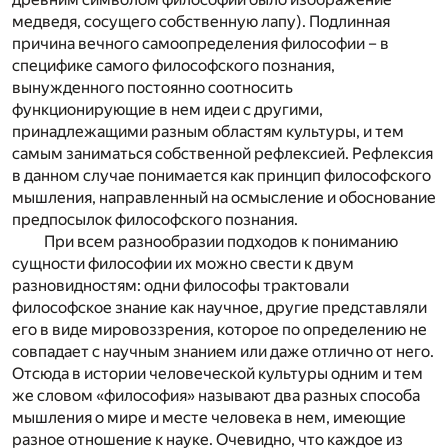
медведя, сосущего собственную лапу). Подлинная
причина вечного самоопределения философии – в
специфике самого философского познания,
вынужденного постоянно соотносить
функционирующие в нем идеи с другими,
принадлежащими разным областям культуры, и тем
самым заниматься собственной рефлексией. Рефлексия
в данном случае понимается как принцип философского
мышления, направленный на осмысление и обоснование
предпосылок философского познания.
При всем разнообразии подходов к пониманию
сущности философии их можно свести к двум
разновидностям: одни философы трактовали
философское знание как научное, другие представляли
его в виде мировоззрения, которое по определению не
совпадает с научным знанием или даже отлично от него.
Отсюда в истории человеческой культуры одним и тем
же словом «философия» называют два разных способа
мышления о мире и месте человека в нем, имеющие
разное отношение к науке. Очевидно, что каждое из