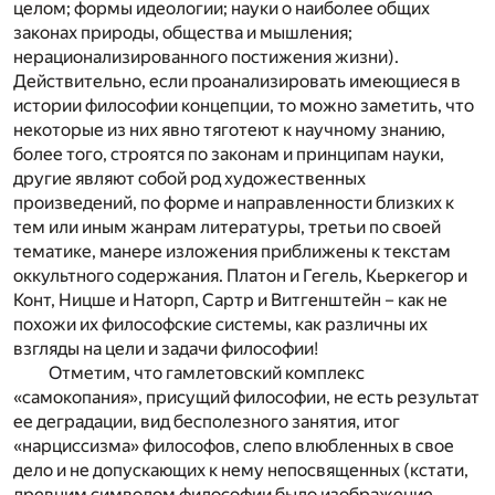
целом; формы идеологии; науки о наиболее общих
законах природы, общества и мышления;
нерационализированного постижения жизни).
Действительно, если проанализировать имеющиеся в
истории философии концепции, то можно заметить, что
некоторые из них явно тяготеют к научному знанию,
более того, строятся по законам и принципам науки,
другие являют собой род художественных
произведений, по форме и направленности близких к
тем или иным жанрам литературы, третьи по своей
тематике, манере изложения приближены к текстам
оккультного содержания. Платон и Гегель, Кьеркегор и
Конт, Ницше и Наторп, Сартр и Витгенштейн – как не
похожи их философские системы, как различны их
взгляды на цели и задачи философии!
Отметим, что гамлетовский комплекс
«самокопания», присущий философии, не есть результат
ее деградации, вид бесполезного занятия, итог
«нарциссизма» философов, слепо влюбленных в свое
дело и не допускающих к нему непосвященных (кстати,
древним символом философии было изображение