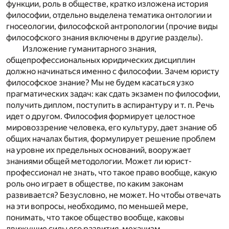
функции, роль в обществе, кратко изложена история
философии, отдельно выделена тематика онтологии и
гносеологии, философской антропологии (прочие виды
философского знания включены в другие разделы).
Изложение гуманитарного знания,
общепрофессиональных юридических дисциплин
должно начинаться именно с философии. Зачем юристу
философское знание? Мы не будем касаться узко
прагматических задач: как сдать экзамен по философии,
получить диплом, поступить в аспирантуру и т. п. Речь
идет о другом. Философия формирует целостное
мировоззрение человека, его культуру, дает знание об
общих началах бытия, формулирует решение проблем
на уровне их предельных оснований, вооружает
знаниями общей методологии. Может ли юрист-
профессионал не знать, что такое право вообще, какую
роль оно играет в обществе, по каким законам
развивается? Безусловно, не может. Но чтобы отвечать
на эти вопросы, необходимо, по меньшей мере,
понимать, что такое общество вообще, каковы
движущие силы его развития, механизм