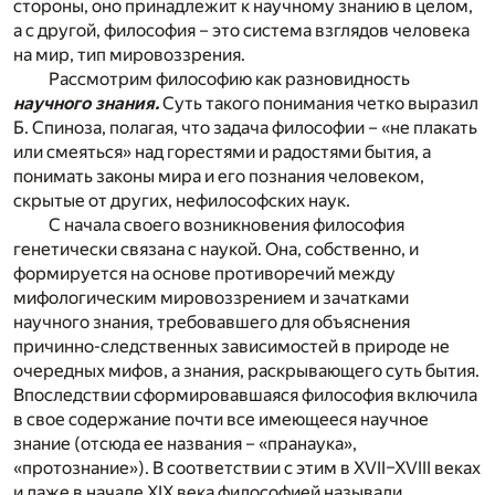
стороны, оно принадлежит к научному знанию в целом,
а с другой, философия – это система взглядов человека
на мир, тип мировоззрения.
Рассмотрим философию как разновидность
научного знания.
Суть такого понимания четко выразил
Б. Спиноза, полагая, что задача философии – «не плакать
или смеяться» над горестями и радостями бытия, а
понимать законы мира и его познания человеком,
скрытые от других, нефилософских наук.
С начала своего возникновения философия
генетически связана с наукой. Она, собственно, и
формируется на основе противоречий между
мифологическим мировоззрением и зачатками
научного знания, требовавшего для объяснения
причинно-следственных зависимостей в природе не
очередных мифов, а знания, раскрывающего суть бытия.
Впоследствии сформировавшаяся философия включила
в свое содержание почти все имеющееся научное
знание (отсюда ее названия – «пранаука»,
«протознание»). В соответствии с этим в XVII–XVIII веках
и даже в начале XIX века философией называли