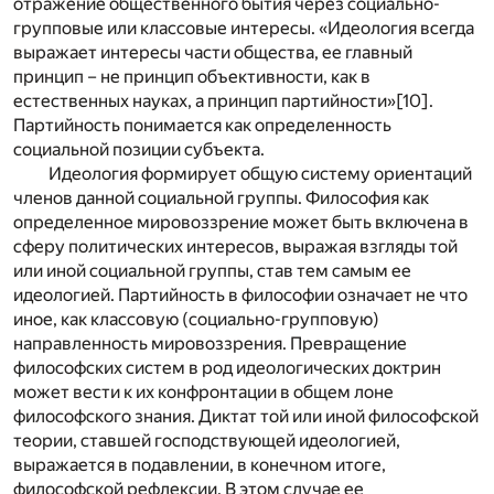
отражение общественного бытия через социально-
групповые или классовые интересы. «Идеология всегда
выражает интересы части общества, ее главный
принцип – не принцип объективности, как в
естественных науках, а принцип партийности»
[10]
.
Партийность понимается как определенность
социальной позиции субъекта.
Идеология формирует общую систему ориентаций
членов данной социальной группы. Философия как
определенное мировоззрение может быть включена в
сферу политических интересов, выражая взгляды той
или иной социальной группы, став тем самым ее
идеологией. Партийность в философии означает не что
иное, как классовую (социально-групповую)
направленность мировоззрения. Превращение
философских систем в род идеологических доктрин
может вести к их конфронтации в общем лоне
философского знания. Диктат той или иной философской
теории, ставшей господствующей идеологией,
выражается в подавлении, в конечном итоге,
философской рефлексии. В этом случае ее