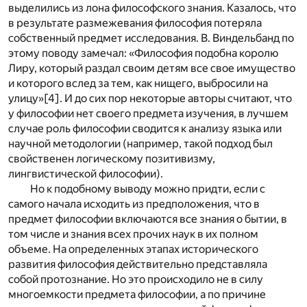
выделились из лона философского знания. Казалось, что
в результате размежевания философия потеряла
собственный предмет исследования. В. Виндельбанд по
этому поводу замечал: «Философия подобна королю
Лиру, который раздал своим детям все свое имущество
и которого вслед за тем, как нищего, выбросили на
улицу»
[4]
. И до сих пор некоторые авторы считают, что
у философии нет своего предмета изучения, в лучшем
случае роль философии сводится к анализу языка или
научной методологии (например, такой подход был
свойственен логическому позитивизму,
лингвистической философии).
Но к подобному выводу можно придти, если с
самого начала исходить из предположения, что в
предмет философии включаются все знания о бытии, в
том числе и знания всех прочих наук в их полном
объеме. На определенных этапах исторического
развития философия действительно представляла
собой протознание. Но это происходило не в силу
многоемкости предмета философии, а по причине