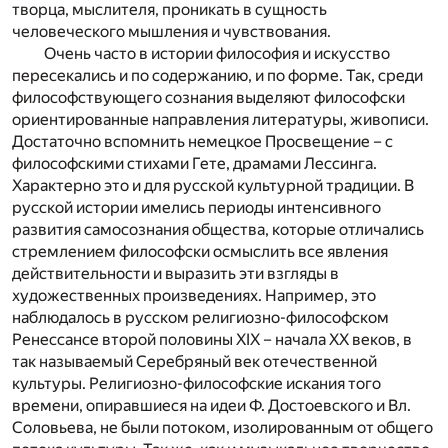
творца, мыслителя, проникать в сущность
человеческого мышления и чувствования.
Очень часто в истории философия и искусство
пересекались и по содержанию, и по форме. Так, среди
философствующего сознания выделяют философски
ориентированные направления литературы, живописи.
Достаточно вспомнить немецкое Просвещение – с
философскими стихами Гете, драмами Лессинга.
Характерно это и для русской культурной традиции. В
русской истории имелись периоды интенсивного
развития самосознания общества, которые отличались
стремлением философски осмыслить все явления
действительности и выразить эти взгляды в
художественных произведениях. Например, это
наблюдалось в русском религиозно-философском
Ренессансе второй половины XIX – начала ХХ веков, в
так называемый Серебряный век отечественной
культуры. Религиозно-философские искания того
времени, опиравшиеся на идеи Ф. Достоевского и Вл.
Соловьева, не были потоком, изолированным от общего