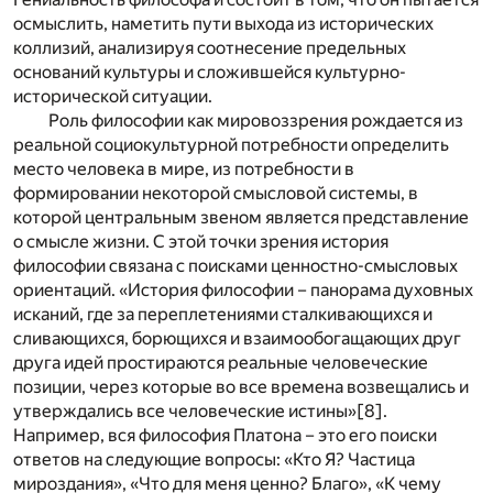
осмыслить, наметить пути выхода из исторических
коллизий, анализируя соотнесение предельных
оснований культуры и сложившейся культурно-
исторической ситуации.
Роль философии как мировоззрения рождается из
реальной социокультурной потребности определить
место человека в мире, из потребности в
формировании некоторой смысловой системы, в
которой центральным звеном является представление
о смысле жизни. С этой точки зрения история
философии связана с поисками ценностно-смысловых
ориентаций. «История философии – панорама духовных
исканий, где за переплетениями сталкивающихся и
сливающихся, борющихся и взаимообогащающих друг
друга идей простираются реальные человеческие
позиции, через которые во все времена возвещались и
утверждались все человеческие истины»
[8]
.
Например, вся философия Платона – это его поиски
ответов на следующие вопросы: «Кто Я? Частица
мироздания», «Что для меня ценно? Благо», «К чему