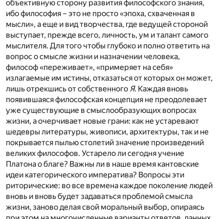
объективную сторону развития философского знания,
ибо философия – это не просто «эпоха, схваченная в
мысли», а еще и вид творчества, где ведущей стороной
выступает, прежде всего, личность, ум и талант самого
мыслителя. Для того чтобы глубоко и полно ответить на
вопрос о смысле жизни и назначении человека,
философ «переживает», «примеряет на себя»
излагаемые им истины, отказаться от которых он может,
лишь отрекшись от собственного
Я
. Каждая вновь
появившаяся философская концепция не преодолевает
уже существующие в смыслообразующих вопросах
жизни, а очерчивает новые грани: как не устаревают
шедевры литературы, живописи, архитектуры, так и не
покрывается пылью столетий значение произведений
великих философов. Устарело ли сегодня учение
Платона о благе? Важны ли в наше время кантовские
идеи категорического императива? Вопросы эти
риторические: во все времена каждое поколение людей
вновь и вновь будет задаваться проблемой смысла
жизни, заново делая свой моральный выбор, опираясь
при этом на многочисленные варианты ответов, данных