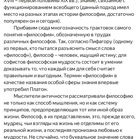
XVIII – первой половины XIX вв.); знание, связанное с
функционированием всеобщего (данный подход имел
место на разных этапах истории философии, достаточно
популярен он и сегодня).
Прибавим сюда многозначность трактовок самого
понятия «философия», обозначенную в трудах
различных философов. Так, согласно Пифагору (одному
из первых, кто пытался разъяснить смысл слова
«философ»), философ – человек, ищущий истину; для
софистов философская мудрость состоит в умении
доказывать то, что каждый сам для себя считает
правильным и выгодным. Термин «философия» в
качестве названия особой сферы знания впервые
употребил Платон.
Мыслители античности рассматривали философию
не только как способ мышления, но и как систему
принципов, предопределяющих тот или иной образ
жизни. Философ, в их представлении, это, прежде всего,
мудрец, чьи взгляды на жизнь не отделимы от его
реальной жизни, а последняя пронизана любовью к
мудрости. Не случайно, что буквальное значение слова