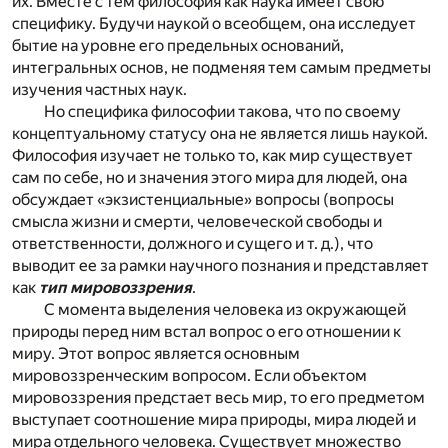
их. Вместе с тем философия как наука имеет свою
специфику. Будучи наукой о всеобщем, она исследует
бытие на уровне его предельных оснований,
интегральных основ, не подменяя тем самым предметы
изучения частных наук.
Но специфика философии такова, что по своему
концептуальному статусу она не является лишь наукой.
Философия изучает не только то, как мир существует
сам по себе, но и значения этого мира для людей, она
обсуждает «экзистенциальные» вопросы (вопросы
смысла жизни и смерти, человеческой свободы и
ответственности, должного и сущего и т. д.), что
выводит ее за рамки научного познания и представляет
как
тип мировоззрения
.
С момента выделения человека из окружающей
природы перед ним встал вопрос о его отношении к
миру. Этот вопрос является основным
мировоззренческим вопросом. Если объектом
мировоззрения предстает весь мир, то его предметом
выступает соотношение мира природы, мира людей и
мира отдельного человека. Существует множество