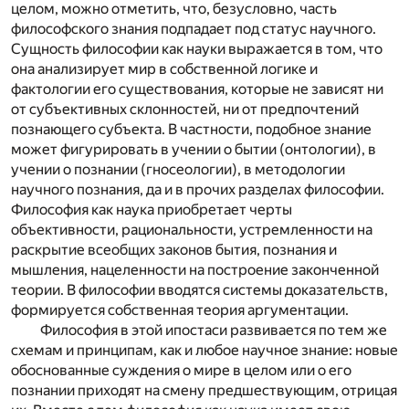
целом, можно отметить, что, безусловно, часть
философского знания подпадает под статус научного.
Сущность философии как науки выражается в том, что
она анализирует мир в собственной логике и
фактологии его существования, которые не зависят ни
от субъективных склонностей, ни от предпочтений
познающего субъекта. В частности, подобное знание
может фигурировать в учении о бытии (онтологии), в
учении о познании (гносеологии), в методологии
научного познания, да и в прочих разделах философии.
Философия как наука приобретает черты
объективности, рациональности, устремленности на
раскрытие всеобщих законов бытия, познания и
мышления, нацеленности на построение законченной
теории. В философии вводятся системы доказательств,
формируется собственная теория аргументации.
Философия в этой ипостаси развивается по тем же
схемам и принципам, как и любое научное знание: новые
обоснованные суждения о мире в целом или о его
познании приходят на смену предшествующим, отрицая