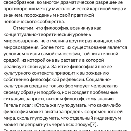
своеобразное, во многом драматическое разрешение
противоречия между мифологической картиной мира и
знанием, порожденным новой практикой
человеческого сообщества.
Отметим, что философия, возникнув как
концептуально-теоретический уровень
мировоззрения, не отменила других разновидностей
мировоззрения. Более того, их существование является
условием жизни самой философии, той питательной
средой, из которой она вырастает и в которой
реализует свои идеи. Занятие философией вне ее
культурного контекста приводит к вырождению
собственно философской рефлексии. Социально-
культурная среда не только формирует человека по
своему образу и подобию, но и создает проблемные
ситуации, запросы, вызовы философскому знанию.
Гегель писал: «Столь же глупо думать, что какая-либо
философия может выйти за пределы современного ей
мира, сколь глупо думать, что отдельный индивидуум
может перепрыгнуть через всю эпоху»
[7]
.
Гениальность философа и состоит в том, что он пытается