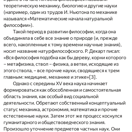
теоретическую механику, биологию и другие науки
(например, один из трудов И. Ньютона по механике
назывался «Математические начала натуральной
философии»).
Такой период в развитии философии, когда она
объединяла в себе все знание о природе (и, прежде
всего, накопленные к тому времени научные знания),
носит название натурфилософского. Р. Декарт писал:
«Вся философия подобна как бы дереву, корни которого
– метафизика, ствол – физика, а ветви, исходящие из
этого ствола, – все прочие науки, сводящиеся к трем
главным: медицине, механике и этике»
[3]
.
Однако с середины XV века наука начинает
формироваться как обособленная и самостоятельная
область знания, как особый вид социальной
деятельности. Обретают собственный концептуальный
статус механика, астрономия, математика и прочие
естественные науки. Затем этот же процесс коснулся
гуманитарного и обществоведческого знания.
Произошло уточнение предметов частных наук. Они