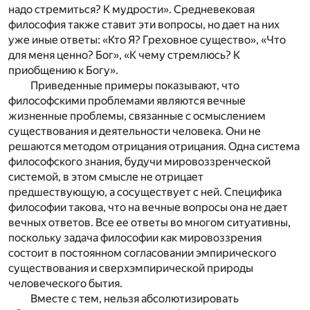
надо стремиться? К мудрости». Средневековая
философия также ставит эти вопросы, но дает на них
уже иные ответы: «Кто Я? Греховное существо», «Что
для меня ценно? Бог», «К чему стремлюсь? К
приобщению к Богу».
Приведенные примеры показывают, что
философскими проблемами являются вечные
жизненные проблемы, связанные с осмыслением
существования и деятельности человека. Они не
решаются методом отрицания отрицания. Одна система
философского знания, будучи мировоззренческой
системой, в этом смысле не отрицает
предшествующую, а сосуществует с ней. Специфика
философии такова, что на вечные вопросы она не дает
вечных ответов. Все ее ответы во многом ситуативны,
поскольку задача философии как мировоззрения
состоит в постоянном согласовании эмпирического
существования и сверхэмпирической природы
человеческого бытия.
Вместе с тем, нельзя абсолютизировать