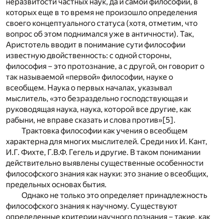
неразвитости частных наук, да и самой философии, в
которых еще в то время не произошло определения
своего концептуального статуса (хотя, отметим, что
вопрос об этом поднимался уже в античности). Так,
Аристотель вводит в понимание сути философии
известную двойственность: с одной стороны,
философия – это протознание, а с другой, он говорит о
так называемой «первой» философии, науке о
всеобщем. Наука о первых началах, указывал
мыслитель, «это безраздельно господствующая и
руководящая наука, наука, которой все другие, как
рабыни, не вправе сказать и слова против»
[5]
.
Трактовка философии как учения о всеобщем
характерна для многих мыслителей. Среди них И. Кант,
И.Г. Фихте, Г.В.Ф. Гегель и другие. В таком понимании
действительно выявлены существенные особенности
философского знания как науки: это знание о всеобщих,
предельных основах бытия.
Однако не только это определяет принадлежность
философского знания к научному. Существуют
определенные критерии научного познания – такие, как