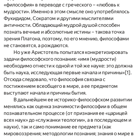
«философия» в переводе с греческого – «любовь к
мудрости». Именно в этом смысле оно употреблялось
Фукидидом, Сократом и другими мыслителями
античности. Обладающий мудрой душой способен
познать вечные и абсолютные истины – такова точка
зрения Платона, поэтому, по его мнению, философами
не становятся, а рождаются.
Но уже Аристотель попытался конкретизировать
задачи философского познания: «имя (мудрости)
необходимо отнести к одной и той же науке: это должна
быть наука, исследующая первые начала и причины»
[1]
.
Отсюда следовало, что философия связана с
постижением всеобщего в мире, а ее предметом
выступают начала и причины бытия.
В дальнейшем ее историко-философском развитии
менялись как оценка значимости философии в общем
познавательном процессе (от признания ее «царицей
всех наук» до «служанки теологии», а в последующем и
науки), так и само понимание ее предмета (как
мировоззрения; методологии познания; знания о мире в