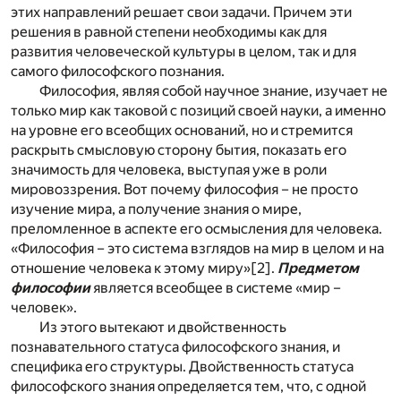
этих направлений решает свои задачи. Причем эти
решения в равной степени необходимы как для
развития человеческой культуры в целом, так и для
самого философского познания.
Философия, являя собой научное знание, изучает не
только мир как таковой с позиций своей науки, а именно
на уровне его всеобщих оснований, но и стремится
раскрыть смысловую сторону бытия, показать его
значимость для человека, выступая уже в роли
мировоззрения. Вот почему философия – не просто
изучение мира, а получение знания о мире,
преломленное в аспекте его осмысления для человека.
«Философия – это система взглядов на мир в целом и на
отношение человека к этому миру»
[2]
.
Предметом
философии
является всеобщее в системе «мир –
человек».
Из этого вытекают и двойственность
познавательного статуса философского знания, и
специфика его структуры. Двойственность статуса
философского знания определяется тем, что, с одной