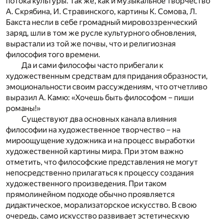
потока культуры. Так же, как и музыкальное творчество
А. Скрябина, И. Стравинского, картины К. Сомова, Л.
Бакста несли в себе громадный мировоззренческий
заряд, шли в том же русле культурного обновления,
вырастали из той же почвы, что и религиозная
философия того времени.
Да и сами философы часто прибегали к
художественным средствам для придания образности,
эмоциональности своим рассуждениям, что отчетливо
выразил А. Камю: «Хочешь быть философом – пиши
романы!»
Существуют два основных канала влияния
философии на художественное творчество – на
мироощущение художника и на процесс выработки
художественной картины мира. При этом важно
отметить, что философские представления не могут
непосредственно прилагаться к процессу создания
художественного произведения. При таком
прямолинейном подходе обычно проявляется
дидактическое, морализаторское искусство. В свою
очередь, само искусство развивает эстетическую