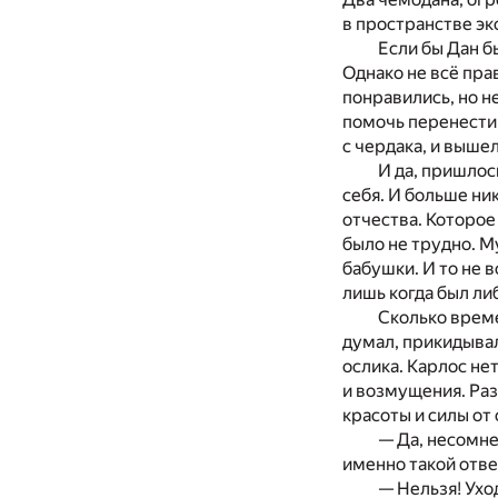
в пространстве эк
Если бы Дан б
Однако не всё пра
понравились, но н
помочь перенести 
с чердака, и вышел
И да, пришлос
себя. И больше ни
отчества. Которое
было не трудно. М
бабушки. И то не в
лишь когда был ли
Сколько време
думал, прикидывал
ослика. Карлос не
и возмущения. Раз
красоты и силы от
— Да, несомне
именно такой отве
— Нельзя! Ухо