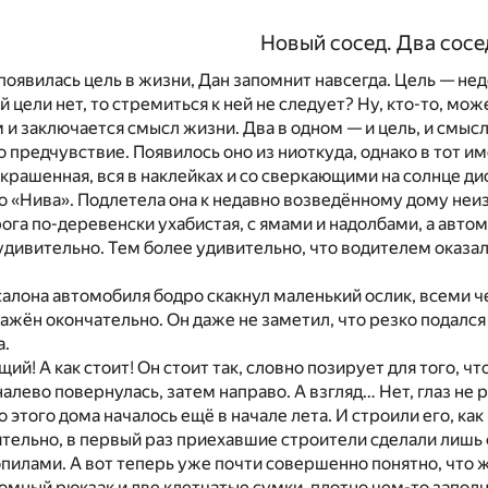
Новый сосед. Два сосе
о появилась цель в жизни, Дан запомнит навсегда. Цель — не
 цели нет, то стремиться к ней не следует? Ну, кто-то, может
 и заключается смысл жизни. Два в одном — и цель, и смысл
о предчувствие. Появилось оно из ниоткуда, однако в тот и
крашенная, вся в наклейках и со сверкающими на солнце дис
то «Нива». Подлетела она к недавно возведённому дому неи
рога по-деревенски ухабистая, с ямами и надолбами, а авто
удивительно. Тем более удивительно, что водителем оказал
 салона автомобиля бодро скакнул маленький ослик, всем
ражён окончательно. Он даже не заметил, что резко подалс
а.
ий! А как стоит! Он стоит так, словно позирует для того, ч
алево повернулась, затем направо. А взгляд… Нет, глаз не 
 этого дома началось ещё в начале лета. И строили его, ка
тельно, в первый раз приехавшие строители сделали лишь 
пилами. А вот теперь уже почти совершенно понятно, что жи
омный рюкзак и две клетчатые сумки, плотно чем-то заполн