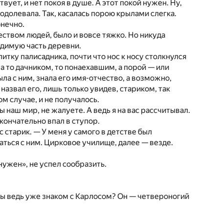
вует, и нет покоя в душе. А этот покой нужен. Ну,
 одолевала. Так, касалась порою крылами слегка.
онечно.
ством людей, было и вовсе тяжко. Но никуда
идимую часть деревни.
итку палисадника, почти что нос к носу столкнулся
а то дачником, то понаехавшим, а порой — или
ла с ним, знала его имя-отчество, а возможно,
назвал его, лишь только увидев, стариком, так
ом случае, и не получалось.
 наш мир, не жалуете. А ведь я на вас рассчитывал.
кончательно впал в ступор.
старик. — У меня у самого в детстве был
ться с ним. Цирковое училище, далее — везде.
«нужен», не успел сообразить.
. Ты ведь уже знаком с Карлосом? Он — четвероногий