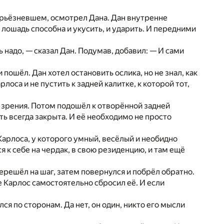
серьёзневшем, осмотрел Дана. Дан внутренне
А лошадь способна и укусить, и ударить. И передними
ь надо, — сказал Дан. Подумав, добавил: — И сами
ошёл. Дан хотел остановить ослика, но не знал, как
оса и не пустить к задней калитке, к которой тот,
го зрения. Потом подошёл к отворённой задней
ть всегда закрыта. И её необходимо не просто
 Карлоса, у которого умный, весёлый и необидно
 к себе на чердак, в свою резиденцию, и там ещё
перешёл на шаг, затем повернулся и побрёл обратно.
е Карлос самостоятельно сбросил её. И если
ся по сторонам. Да нет, он один, никто его мысли