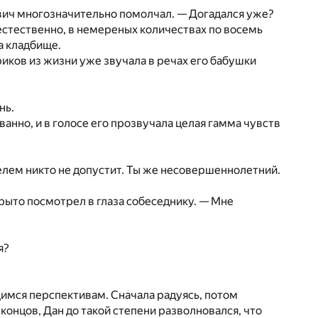
лович многозначительно помолчал. — Догадался уже?
естественно, в немереных количествах по восемь
на кладбище.
ариков из жизни уже звучала в речах его бабушки
нь.
анно, и в голосе его прозвучала целая гамма чувств
телем никто не допустит. Ты же несовершеннолетний.
рыто посмотрел в глаза собеседнику. — Мне
я?
имся перспективам. Сначала радуясь, потом
 концов, Дан до такой степени разволновался, что