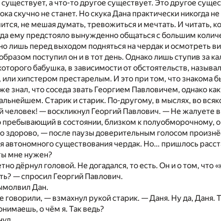
 существует, а что-то другое существует. Это другое сущест
ока скучно не станет. Но скука Дана практически никогда не
ится, не мешая думать, тревожиться и мечтать. И читать, к
огда ему предстояло вынужденно общаться с большим количе
о лишь перед выходом подняться на чердак и осмотреть в
бразом поступил он и в тот день. Однако лишь ступив за кал
которого бабушка, в зависимости от обстоятельств, называл
 или хипстером престарелым. И это при том, что знакома бы
же знал, что соседа звать Георгием Павловичем, однако как 
альнейшем. Старик и старик. По-другому, в мыслях, во всяк
й человек! — воскликнул Георгий Павлович. — Не жалуете вы
го пребывающий в состоянии, близком к полуобморочному, о
о здорово, — после паузы доверительным голосом произнёс 
 автономного существования чердак. Но… пришлось расста
ты мне нужен?
но дёрнул головой. Не догадался, то есть. Он и о том, что 
ать? — спросил Георгий Павлович.
ымолвил Дан.
же говорили, — взмахнул рукой старик. — Даня. Ну да, Даня
онимаешь, о чём я. Так ведь?
нул.