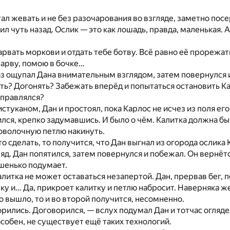
ал жевать и не без разочарования во взгляде, заметно по
л чуть назад. Ослик — это как лошадь, правда, маленькая. 
.
нарвать моркови и отдать тебе ботву. Всё равно её прорежат
Нарву, помою в бочке…
з ощупал Дана внимательным взглядом, затем повернулся и п
ть? Догонять? Забежать вперёд и попытаться остановить Карл
направлялся?
 истуканом, Дан и простоял, пока Карлос не исчез из поля е
ился, крепко задумавшись. И было о чём. Калитка должна бы
роволочную петлю накинуть.
то сделать, то получится, что Дан выгнал из огорода ослика
д. Дан попятился, затем повернулся и побежал. Он вернётся
шенько подумает.
алитка не может оставаться незапертой. Дан, прервав бег, 
ку и… Да, прикроет калитку и петлю набросит. Наверняка ж
го вышло, то и во второй получится, несомненно.
орились. Договорился, — вслух подумал Дан и тотчас оглядел
собен, не существует ещё таких технологий.