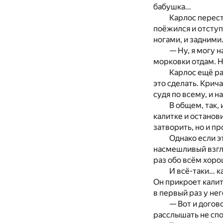
бабушка…
Карлос перест
поёжился и отступи
ногами, и задними
— Ну, я могу 
морковки отдам. 
Карлос ещё ра
это сделать. Крича
судя по всему, и 
В общем, так,
калитке и останов
затворить, но и п
Однако если э
насмешливый взгля
раз обо всём хоро
И всё-таки… к
Он прикроет калит
в первый раз у не
— Вот и догов
расслышать не спо