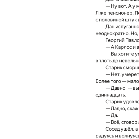
— Ну вот. А у
Я же пенсионер. П
с половиной штук в
Дан испуганно
неоднократно. Но,
Георгий Павло
— А Карлос и 
— Вы хотите у
вплоть до невольн
Старик сморщи
— Нет, умерет
Более того — мало
— Давно, — вы
одиннадцать.
Старик удовл
— Ладно, скаж
— Да.
— Всё, сговор
Сосед ушёл, а
радуясь и волнуяс