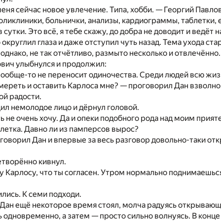
 меня сейчас новое увлечение. Типа, хобби. — Георгий Пав
оликлиники, больнички, анализы, кардиограммы, таблетки, 
 сутки. Это всё, я тебе скажу, до добра не доводит и ведёт 
 округлил глаза и даже отступил чуть назад. Тема ухода ст
 однако, не так отчётливо, размыто несколько и отвлечённо.
вич улыбнулся и продолжил:
вообще-то не переносит одиночества. Среди людей всю жиз
мереть и оставить Карлоса мне? — проговорил Дан взволнов
ой радости.
л немолодое лицо и дёрнул головой.
ь не очень хочу. Да и опеки подобного рода над моим прия
летка. Давно ли из памперсов вырос?
говорил Дан и впервые за весь разговор довольно-таки отк
етворённо кивнул.
у Карлосу, что ты согласен. Утром нормально поднимаешьс
ились. К семи подходи.
 Дан ещё некоторое время стоял, молча радуясь открывающ
ь одновременно, а затем — просто сильно волнуясь. В конце