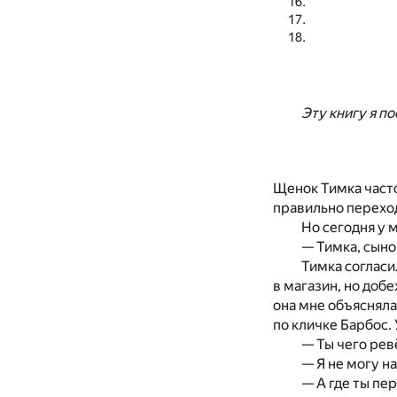
Эту книгу я п
Щенок Тимка часто
правильно переход
Но сегодня у 
— Тимка, сыно
Тимка согласи
в магазин, но добе
она мне объясняла
по кличке Барбос.
— Ты чего ре
— Я не могу н
— А где ты пе