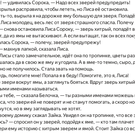
а! — удивилась Сорока, — Надо всех зверей предупредить!
крылья расправила, чтобы лететь, но Лиса её остановила.
ть-то, вырыла я на дорожке яму большую для зверя. Попадёт
ы Лиса молодец, весь лес от зверя страшного спасла. Полечу
 — снова остановила Лиса Сороку, — зверь хитрый, попадёт 
, да из ямы не вытаскивают. А если вытащат, так он всех пок
алась Сорока, — полечу, зверей предупрежу!
— махнув лапкой, сказала Лиса.
Лисы стало замечательное, идёт она по тропинке, цветы раз
шалась да в свою же яму и угодила. А в яме-то темно, сыро
 но не получилось. Стала звать на помощь.
удь, помогите мне! Попала я в беду! Помогите, это я, Лиса!
 звери вокруг ямы, а заглянуть бояться. Вдруг зверь хитры
ными именами называться.
 тебе, — сказала Белочка, — ты разными именами можешь на
а, что звери ей не поверят и не станут помогать, а скоро н
утся, но в яму заглядывать не хотят.
своему домику скакал Зайка. Увидел он на тропинке, что все
ь? — спросил он у зверей, подойдя к яме, — кто там плачет 
ери ему историю с хитрым зверем и ямой. Стоит Зайка со вс