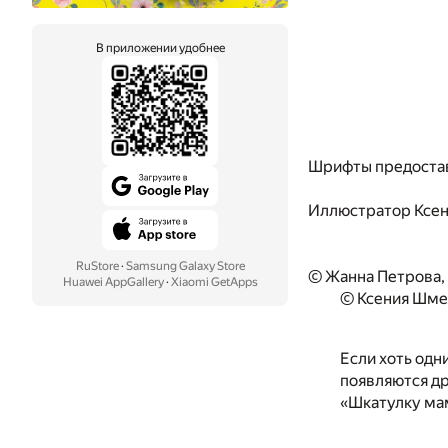
В приложении удобнее
Шрифты предоста
Иллюстратор
Ксе
RuStore
·
Samsung Galaxy Store
© Жанна Петрова,
Huawei AppGallery
·
Xiaomi GetApps
© Ксения Шме
Если хоть одн
появляются др
«Шкатулку мам