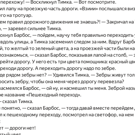
и перехожу! — Воскликнул Тимка. — Вот посмотрите.
ил лапу на проезжую часть дороги. «Взиии» послышался виз
го на тротуар.
сем правил дорожного движения не знаешь?! — Закричал на
ю, — заревел сильнее Тимка.
дохнул Барбос, — пойдем, научу тебя правильно переходить 
вдоль улицы, а Тимка засеменил следом за ним. Вдруг Барб
й, то желтый то зеленый цвета, а на проезжей части были 
 познакомься, — сказал Барбос, показывая лапой на столб, 
рейти дорогу. У него есть три цвета помощника: красный цв
реходи дорогу. А переходить дорогу надо по зебре.
где рядом зебры нет? — Удивился Тимка, — Зебры живут толь
просить зебру, чтобы она меня через дорогу перевезла?
 засмеялся Барбос, — ой ну, и насмешил ты меня. Зеброй н
ое название «Пешеходный переход».
— сказал Тимка.
се понятно, — сказал Барбос, — тогда давай вместе перейдем 
 к пешеходному переходу, посмотрел на светофор, на нем 
:
т — дороги нет!
тый цвет.