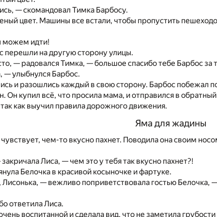
сь, — скомандовал Тимка Барбосу.
еный цвет. Машины все встали, чтобы пропустить пешеходо
ы можем идти!
с перешли на другую сторону улицы.
сто, — радовался Тимка, — большое спасибо тебе Барбос за 
 — улыбнулся Барбос.
сь и разошлись каждый в свою сторону. Барбос побежал п
. Он купил всё, что просила мама, и отправился в обратный 
 так как выучил правила дорожного движения.
Яма для жадины
 чувствует, чем-то вкусно пахнет. Поводила она своим носом
 закричала Лиса, — чем это у тебя так вкусно пахнет?!
янула Белочка в красивой косыночке и фартуке.
 Лисонька, — вежливо поприветствовала гостью Белочка, —
бо ответила Лиса.
очень воспитанной и сделала вид, что не заметила грубост