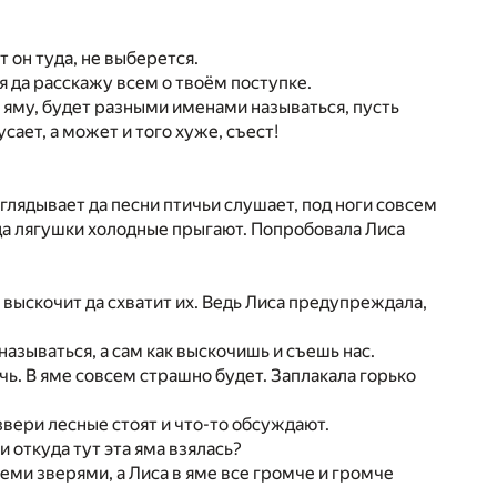
 он туда, не выберется.
 я да расскажу всем о твоём поступке.
в яму, будет разными именами называться, пусть
усает, а может и того хуже, съест!
глядывает да песни птичьи слушает, под ноги совсем
, да лягушки холодные прыгают. Попробовала Лиса
й выскочит да схватит их. Ведь Лиса предупреждала,
зываться, а сам как выскочишь и съешь нас.
очь. В яме совсем страшно будет. Заплакала горько
 звери лесные стоят и что-то обсуждают.
и откуда тут эта яма взялась?
еми зверями, а Лиса в яме все громче и громче