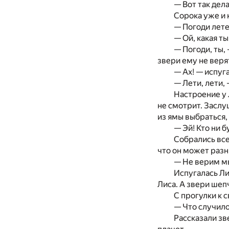
— Вот так дел
Сорока уже и 
— Погоди лете
— Ой, какая т
— Погоди, ты,
звери ему не верят
— Ах! — испуг
— Лети, лети, 
Настроение у 
не смотрит. Заслу
из ямы выбраться,
— Эй! Кто ни б
Собрались все
что он может раз
— Не верим мы
Испугалась Лис
Лиса. А звери шепч
С прогулки к 
— Что случилос
Рассказали зв