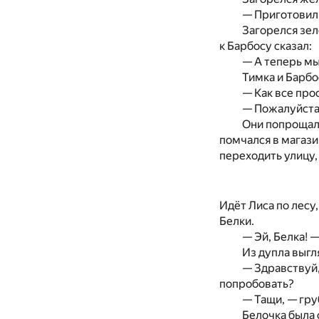
— Приготовили
Загорелся зел
к Барбосу сказал:
— А теперь м
Тимка и Барбо
— Как все про
— Пожалуйста,
Они попрощали
помчался в магазин
переходить улицу,
Идёт Лиса по лесу,
Белки.
— Эй, Белка! —
Из дупла выгл
— Здравствуй,
попробовать?
— Тащи, — гру
Белочка была 