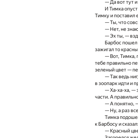
— Да вот тут 
И Тимка опуст
Тимку и поставил е
— Ты, что сов
— Нет, не зна
— Эх ты, — вз
Барбос пошел 
зажигал то красны
— Вот, Тимка,
тебе правильно пе
зеленый цвет — пе
— Так ведь ни
в зоопарк идти и 
— Ха-ха-ха, —
части. А правильн
— А понятно, 
— Ну, а раз в
Тимка подошел
к Барбосу и сказал
— Красный цве
Загорелся жел