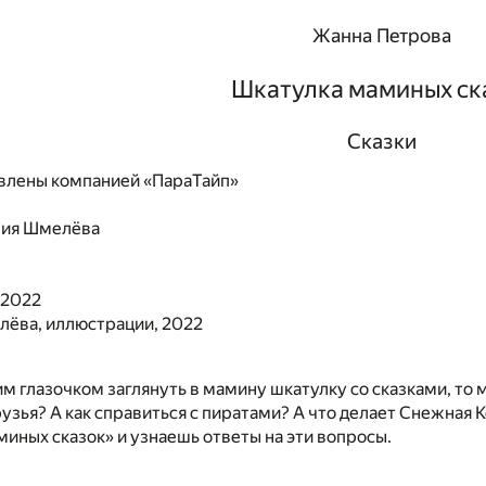
Жанна Петрова
Шкатулка маминых ск
Сказки
влены компанией «ПараТайп»
ния Шмелёва
 2022
лёва, иллюстрации, 2022
им глазочком заглянуть в мамину шкатулку со сказками, то 
узья? А как справиться с пиратами? А что делает Снежная
иных сказок» и узнаешь ответы на эти вопросы.