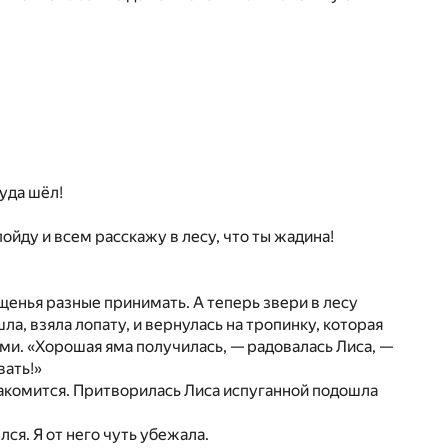
куда шёл!
 пойду и всем расскажу в лесу, что ты жадина!
ощенья разные принимать. А теперь звери в лесу
шла, взяла лопату, и вернулась на тропинку, которая
ями. «Хорошая яма получилась, — радовалась Лиса, —
вать!»
лакомится. Притворилась Лиса испуганной подошла
лся. Я от него чуть убежала.