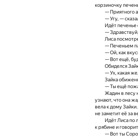
корзиночку печень
— Приятного а
— Угу, — сказ
Идёт печенье 
— Здравствуй, 
Лиса посмотре
— Печеньем па
— Ой, как вкус
— Вот ещё, бу
Обиделся Зай
— Ух, какая же
Зайка обиженн
— Ты ещё пожа
Жадин в лесу 
узнают, что она жа
вела к дому Зайки
не заметит её за в
Идёт Лиса по 
к рябине и говорит
— Вот ты Сорок