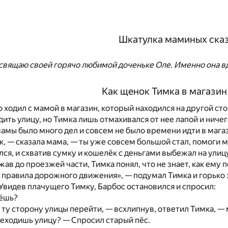
Шкатулка маминых ска
освящаю своей горячо любимой доченьке Оле. Именно она вд
Как щенок Тимка в магазин
 ходил с мамой в магазин, который находился на другой сто
ить улицу, но Тимка лишь отмахивался от нее лапой и ничег
мамы было много дел и совсем не было времени идти в мага
к, — сказала мама, — ты уже совсем большой стал, помоги мн
лся, и схватив сумку и кошелёк с деньгами выбежал на улиц
жав до проезжей части, Тимка понял, что не знает, как ему 
 правила дорожного движения», — подумал Тимка и горько
 Увидев плачущего Тимку, Барбос остановился и спросил:
вёшь?
а ту сторону улицы перейти, — всхлипнув, ответил Тимка, 
реходишь улицу? — Спросил старый пёс.