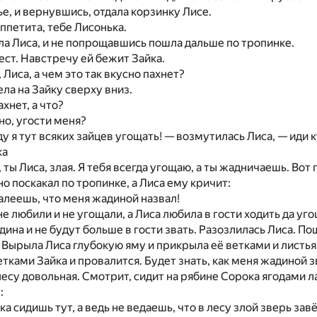
е, и вернувшись, отдала корзинку Лисе.
ппетита, тебе Лисонька.
ала Лиса, и не попрощавшись пошла дальше по тропинке.
ест. Навстречу ей бежит Зайка.
Лиса, а чем это так вкусно пахнет?
ла на Зайку сверху вниз.
хнет, а что?
но, угости меня?
ду я тут всяких зайцев угощать! — возмутилась Лиса, — иди 
ка
, ты Лиса, злая. Я тебя всегда угощаю, а ты жадничаешь. Вот
о поскакал по тропинке, а Лиса ему кричит:
леешь, что меня жадиной назвал!
не любили и не угощали, а Лиса любила в гости ходить да уг
дина и не будут больше в гости звать. Разозлилась Лиса. По
. Вырыла Лиса глубокую яму и прикрыла её ветками и листь
етками Зайка и провалится. Будет знать, как меня жадиной з
лесу довольная. Смотрит, сидит на рябине Сорока ягодами 
:
а сидишь тут, а ведь не ведаешь, что в лесу злой зверь завё