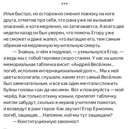
***
Илья быстро, но осторожно сменил повязку на ноге
друга, отметив про себя, что рана уже не вызывает
опасений, и хотя медленно, но затягивается. А всего две
недели назад он был уверен, что помочь Егору уже
не сможет и даже жалел, что вытащил его, тем самым
обрекая на медленную мучительную смерть.
— Знаешь, о чём я подумал, — ухмыльнулся Егор, —
а ведь мы с тобой героями скоро станем. У нас на школе
мемориальная табличка висит: «Андрей Весёлкин…
погиб, исполняя интернациональный долг»… Мы к ней
цветы возлагали, слушали, каким этот самый Весёлкин
был замечательным, и все как один мечтали сложить
буйны головы «за» да «во имя». Вот и пожалуйста — мой
черёд. Как только откину коньки, прилепят табличку,
мигом забудут, сколько я нервов учителям помотал,
и возведут в ранг героя. Как звучит! Егор Ермолин,
погиб, защищая…. Напомни, кой мы тут защищали?
— Конституционную законност
...