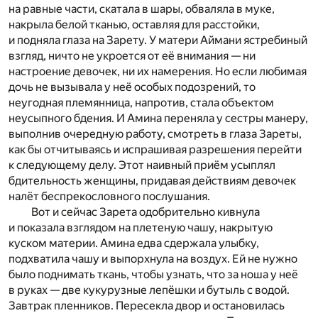
на равные части, скатала в шары, обваляла в муке,
накрыла белой тканью, оставляя для расстойки,
и подняла глаза на Зарету. У матери Аймани ястребиный
взгляд, ничто не укроется от её внимания — ни
настроение девочек, ни их намерения. Но если любимая
дочь не вызывала у неё особых подозрений, то
неугодная племянница, напротив, стала объектом
неусыпного бдения. И Амина переняла у сестры манеру,
выполнив очередную работу, смотреть в глаза Зареты,
как бы отчитываясь и испрашивая разрешения перейти
к следующему делу. Этот наивный приём усыплял
бдительность женщины, придавая действиям девочек
налёт беспрекословного послушания.
Вот и сейчас Зарета одобрительно кивнула
и показала взглядом на плетеную чашу, накрытую
куском материи. Амина едва сдержала улыбку,
подхватила чашу и выпорхнула на воздух. Ей не нужно
было поднимать ткань, чтобы узнать, что за ноша у неё
в руках — две кукурузные лепёшки и бутыль с водой.
Завтрак пленников. Пересекла двор и остановилась