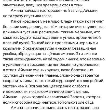
заметными, девушки превращаются в тени.
Амина поймала настороженный взгляд Аймани,
но та сразу опустила глаза.
Какое красивое у неё лицо! Бледная кожа оттеняет
большие миндалевидные тёмно-карие очи, опушенные
длинными густыми ресницами, такими чёрными, что
кажется, будто глаза подведены углем. Брови чёткой
плавной дугой. Тонкий нос с трепетными нервными
крыльями. Яркие алые губы и нежная беззащитная
улыбка, образующая на щёчках ямочки. Эти ямочки
такая неожиданность на её худом личике, что невольно
в удивлении и восхищении непременно улыбнёшься
в ответ. Аймани очень хрупкая, даже болезненно
хрупкая. Движения её плавны, словно она старается
сохранить силы, голос тихий журчащий, взгляд робкий
застенчивый. Вся она олицетворение слабости
и покорности, но это обманчивое впечатление.
Аймани — дочь гордой независимой Зареты, которая,
если и способна подчиняться, то только воле отца.
Амина закончила вымешивать тесто, разделала