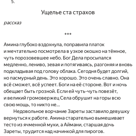
Ущелье ста страхов
рассказ
***
Амина глубоко вздохнула, поправила платок
и мечтательно посмотрела в узкое окошко на тёмное,
чуть порозовевшее небо. Бог Дела просыпался
медленно, лениво, зевая и потягиваясь, разгоняя и вновь
подкладывая под голову облака. Сегодня будет долгий,
но пасмурный день. Это хорошо. Это очень славно. Она
всё сможет, всё успеет. Боги на её стороне. Вот и ночь
обещает быть грозной. Если ей чуть-чуть повезёт,
и великий громовержец Села обрушит на горы всю
свою мощь, то никто не…
Недовольное ворчание Зареты заставило девушку
вернуться к работе. Амина старательно вымешивает
тесто из ячменной муки, а Аймани, старшая дочь
Зареты, трудится над начинкой для пирогов.