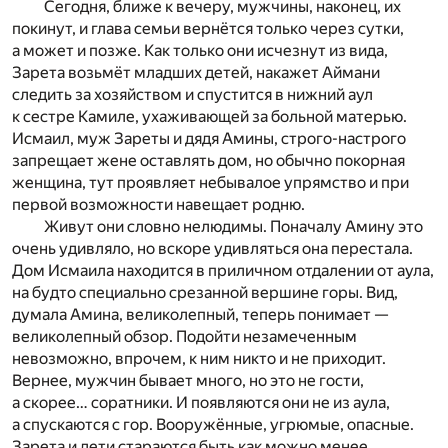
Сегодня, ближе к вечеру, мужчины, наконец, их
покинут, и глава семьи вернётся только через сутки,
а может и позже. Как только они исчезнут из вида,
Зарета возьмёт младших детей, накажет Аймани
следить за хозяйством и спустится в нижний аул
к сестре Камиле, ухаживающей за больной матерью.
Исмаил, муж Зареты и дядя Амины, строго-настрого
запрещает жене оставлять дом, но обычно покорная
женщина, тут проявляет небывалое упрямство и при
первой возможности навещает родню.
Живут они словно нелюдимы. Поначалу Амину это
очень удивляло, но вскоре удивляться она перестала.
Дом Исмаила находится в приличном отдалении от аула,
на будто специально срезанной вершине горы. Вид,
думала Амина, великолепный, теперь понимает —
великолепный обзор. Подойти незамеченным
невозможно, впрочем, к ним никто и не приходит.
Вернее, мужчин бывает много, но это не гости,
а скорее… соратники. И появляются они не из аула,
а спускаются с гор. Вооружённые, угрюмые, опасные.
Зарета и дети стараются быть как можно менее