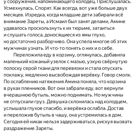
у сооружения, напоминающего колодец. Прислушалась.
Усмехнулась. Спорят. Как всегда, вот уже больше двух
месяцев. Изредка, когда младшие дети забирали всё
внимание Зареты, а Исмаил был занят делами, Амине
удавалось проскользнуть к их тюрьме, затаиться
и слушать голоса, доносящиеся из ямы глухо,
но достаточно разборчиво. Она успела многое об этих
мужчинах узнать. И что-то понять о них и о себе.
Переложила еду в корзину, оглянулась, добавила
маленький кожаный узелок с мазью, узкую свёрнутую
полоску серой ткани для перевязки и стала опускать
поклажу, медленно высвобождая верёвку. Говор смолк.
По ослаблению натяжения Амина поняла, что корзина
в руках пленников. Вот они забрали еду, вот вернули
вчерашнюю бутыль, можно поднимать. Но мужчины
не отпускали груз. Девушка склонилась над колодцем,
услышала глухое спасибо, и верёвка ослабла. Достав
и переложив бутыль в чашу, она устремилась в дом.
Сегодня ей никак нельзя задерживаться, рискуя вызвать
раздражение Зареты.