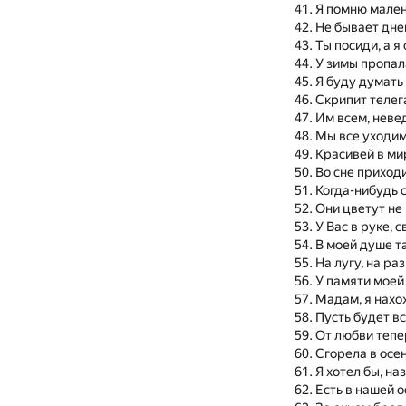
Я помню мален
Не бывает дне
Ты посиди, а я
У зимы пропал
Я буду думать
Скрипит телега
Им всем, нев
Мы все уходим
Красивей в ми
Во сне прихо
Когда-нибудь 
Они цветут не
У Вас в руке, 
В моей душе т
На лугу, на ра
У памяти моей
Мадам, я нахо
Пусть будет в
От любви тепе
Сгорела в осе
Я хотел бы, на
Есть в нашей 