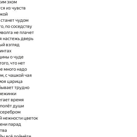
ким эхом
ся из чувств
окой
о станет чудом
то, по соседству
иволга не плачет
я настежь дверь
ый взгляд
ринтах
ины о чуде
ого, что нет
не много надо
, с чашкой чая
 моя царица
бывает трудно
нежинки
егает время
 полёт души
 серебром
й нежности цветок
ени парад
тва
 Вы всё поймёте