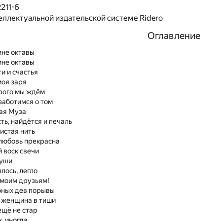
211-6
еллектуальной издательской системе Ridero
Оглавление
мне октавы
мне октавы
и и счастья
моя заря
орого мы ждём
заботимся о том
ая Муза
ть, найдётся и печаль
истая нить
 любовь прекрасна
 воск свечи
души
лось, легло
 моим друзьям!
ных дев порывы
 женщина в тиши
ещё не стар
, иногда