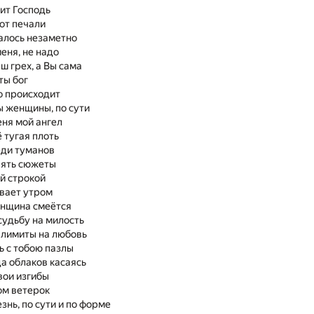
ит Господь
от печали
алось незаметно
еня, не надо
ш грех, а Вы сама
ты бог
о происходит
 женщины, по сути
еня мой ангел
ё тугая плоть
еди туманов
пять сюжеты
й строкой
вает утром
енщина смеётся
судьбу на милость
 лимиты на любовь
ь с тобою пазлы
ца облаков касаясь
вои изгибы
ом ветерок
знь, по сути и по форме