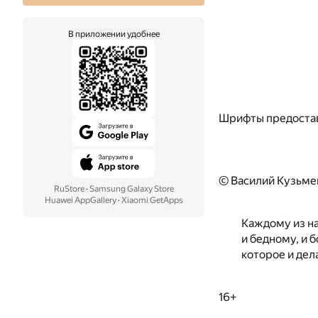
В приложении удобнее
Шрифты предоста
© Василий Кузьме
RuStore
·
Samsung Galaxy Store
Huawei AppGallery
·
Xiaomi GetApps
Каждому из на
и бедному, и 
которое и дел
16+