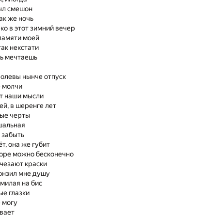
был смешон
ак же ночь
ко в этот зимний вечер
 памяти моей
так некстати
ть мечтаешь
олевы нынче отпуск
е молчи
т наши мысли
ей, в шеренге лет
ные черты
шальная
 забыть
т, она же губит
оре можно бесконечно
счезают краски
онзил мне душу
милая на бис
ые глазки
е могу
ывает