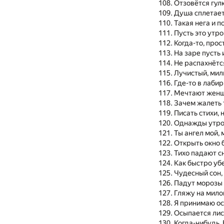
Отзовётся гул
Душа сплетает
Такая нега и п
Пусть это утр
Когда-то, прос
На заре пусть 
Не распахнётс
Лучистый, мил
Где-то в лаби
Мечтают женщ
Зачем жалеть т
Писать стихи, 
Однажды утром
Ты ангел мой,
Открыть окно 
Тихо падают с
Как быстро уб
Чудесный сон,
Падут морозы
Гляжу на мило
Я принимаю ос
Осыпается лис
Когда-нибудь,