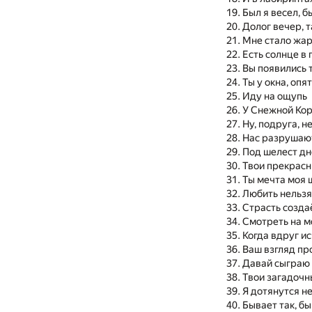
Был я весел, 
Долог вечер, т
Мне стало жар
Есть солнце в
Вы появились 
Ты у окна, опя
Иду на ощупь
У Снежной Кор
Ну, подруга, н
Нас разрушаю
Под шелест дн
Твои прекрас
Ты мечта моя 
Любить нельзя
Страсть создаё
Смотреть на м
Когда вдруг и
Ваш взгляд пр
Давай сыграю 
Твои загадочн
Я дотянутся н
Бывает так, б