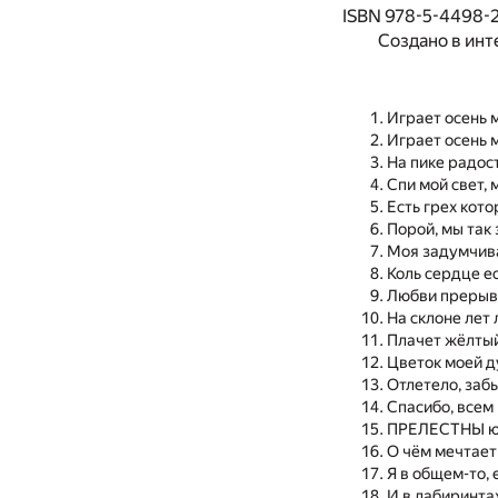
ISBN 978-5-4498-2
Создано в инт
Играет осень 
Играет осень 
На пике радост
Спи мой свет, 
Есть грех кот
Порой, мы так 
Моя задумчив
Коль сердце ес
Любви прерыв
На склоне лет
Плачет жёлтый
Цветок моей 
Отлетело, забы
Спасибо, всем
ПРЕЛЕСТНЫ ю
О чём мечтает
Я в общем-то, 
И в лабиринтах