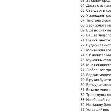
За окном брод
Достаю из пам
Стандарты кра
У женщины кра
Ты стала сказ
Звон золота м
Ещё во снах л
Ваш взгляд сп
Вы мой цветок
Судьбы таинс
Мои мысли вс
Я б написал м
Мужчины стало
Мне ненависте
Любовь всегда
Бодрит морозе
В руках букет
Есть удивител
Во мгле моих 
Троит душа тв
Не обещай, тог
Не жажду боль
Уставший век