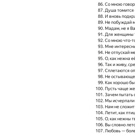
Со мною говор
Душа томится 
И вновь подкр
Не побуждай м
Мадам, не я Ва
Для женщины 
Со мною что-т
Мне интересны
Не отпускай м
О, как нежна е
Так и живу, ср
Сплетаются о
Не остывающе
Как хорошо бы
Пусть чаще ж
Зачем пытать 
Мы исчерпали
Нам не сложит
Летит, как пти
О, как нежны т
Вы словно лет
Любовь — боле