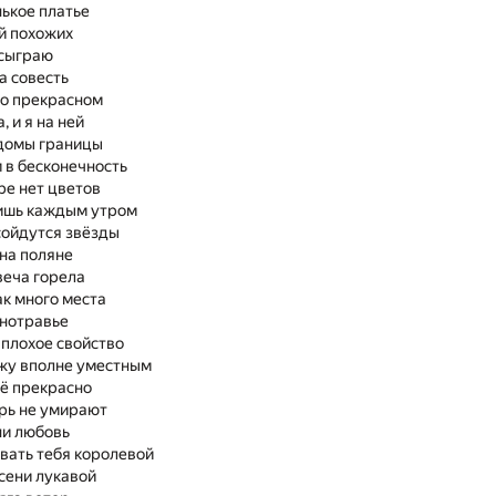
ькое платье
й похожих
 сыграю
а совесть
 о прекрасном
, и я на ней
едомы границы
 в бесконечность
ре нет цветов
дишь каждым утром
сойдутся звёзды
 на поляне
свеча горела
ак много места
знотравье
 плохое свойство
жу вполне уместным
сё прекрасно
рь не умирают
ни любовь
звать тебя королевой
осени лукавой