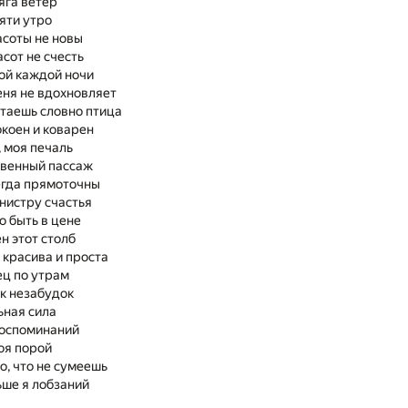
яга ветер
яти утро
соты не новы
сот не счесть
кой каждой ночи
еня не вдохновляет
етаешь словно птица
окоен и коварен
, моя печаль
твенный пассаж
егда прямоточны
инистру счастья
 быть в цене
н этот столб
 красива и проста
ц по утрам
ик незабудок
ьная сила
воспоминаний
оя порой
о, что не сумеешь
ше я лобзаний