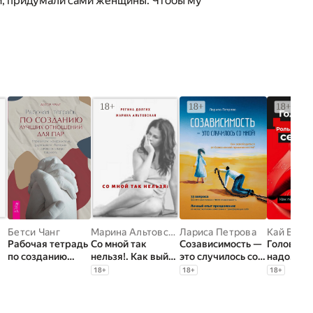
ви, придумали сами женщины. Чтобы му
Бетси Чанг
Марина Альтовская
Лариса Петрова
,
Долгих Регина
Кай Вект
Рабочая тетрадь
Со мной так
Созависимость —
Головой 
по созданию
нельзя!. Как выйти
это случилось со
надо. Рол
лучших
из деструктивных
мной!. Как
идеально
18
+
18
+
18
+
отношений для
отношений и найти
освободиться от
Как психи
пар. Управляйте
себя.
болезненной
установк
конфликтами,
привязанности
эмоции в