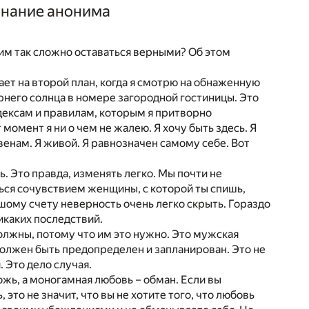
знание анонима
им так сложно оставаться верными? Об этом
ет на второй план, когда я смотрю на обнаженную
него солнца в номере загородной гостиницы. Это
одексам и правилам, которым я притворно
момент я ни о чем не жалею. Я хочу быть здесь. Я
 венам. Я живой. Я равнозначен самому себе. Вот
. Это правда, изменять легко. Мы почти не
ться сочувствием женщины, с которой ты спишь,
шому счету неверность очень легко скрыть. Гораздо
икаких последствий.
олжны, потому что им это нужно. Это мужская
 должен быть предопределен и запланирован. Это не
 Это дело случая.
ожь, а моногамная любовь – обман. Если вы
 это не значит, что вы не хотите того, что любовь