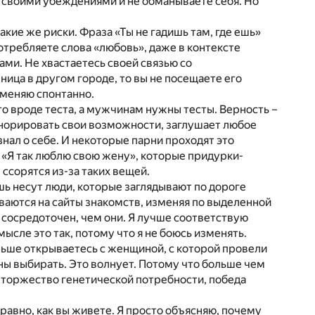
о своими убеждениями и не обманываете себя. Но
такие же риски. Фраза «Ты не гадишь там, где ешь»
потребляете слова «любовь», даже в контексте
ми. Не хвастаетесь своей связью со
ница в другом городе, то вы не посещаете его
изменяю спонтанно.
о вроде теста, а мужчинам нужны тесты. Верность –
гнорировать свои возможности, заглушает любое
знал о себе. И некоторые парни проходят это
ы «Я так люблю свою жену», которые придурки-
ссорятся из-за таких вещей.
ушь несут люди, которые заглядывают по дороге
ваются на сайты знакомств, изменяя по выделенной
е сосредоточен, чем они. Я лучше соответствую
мысле это так, потому что я не боюсь изменять.
ольше открываетесь с женщиной, с которой провели
одны выбирать. Это волнует. Потому что больше чем
, торжество генетической потребности, победа
 равно, как вы живете. Я просто объясняю, почему