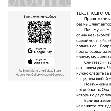
ТЕКСТ ПОДГОТОВ
В приложении удобнее
Принято счита
размышляет автор
Почему я изме
спину незнакомой 
самый честный выб
подчиняюсь. Вопре
проголосовал за э
почему мужчины 
Считается, чт
оставляем улик. Ч
RuStore
·
Samsung Galaxy Store
нужно следить за 
Huawei AppGallery
·
Xiaomi GetApps
чаще, чем любой м
Но мужчины из
потребность. Она 
история о двух ли
Если вы измен
изменяете, эти иде