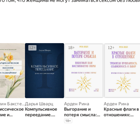
 о том, что женщины не могут заниматься сексом без люб
Кейтлин Бакстер-муссер
Дарья Шварц
Арден Рина
Арден Рина
иссическое
Компульсивное
Выгорание и
Красные флаги в
лие и
переедание.
потеря смысла:
отношениях:
йтинг.
Дневник
пошаговый план
тревожная
18
+
ки
самопомощи
восстановления
привязанность,
ектической
опоры
созависимость и
денческой
выбор