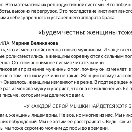
. Это математика их репродуктивной системы. Это побочны
оты, высоких перегрузок. Это последствие инстинктивног
имя небезупречного и устаревшего аппарата брака.
«Будем честны: женщины тож
ИЛА:
Марина Великанова
ть, что измена свойственна только мужчинам. И чаще всег
ые роли сместились, а женщины соревнуются с сильным полом
енял. Об этом анонимное письмо читательницы.
ликовали признание мужчины о том, почему он изменяет, в
 не о том, что их мужчины не такие. Женщин возмутил сов
» Оказалось, женщины изменяют не реже. В подтверждени
е раз изменяла мужу и уверяет, что она не исключение. Ее
в письме, которым мы делимся с вами.
«У КАЖДОЙ СЕРОЙ МЫШКИ НАЙДЕТСЯ ХОТЯ 
и, женщины лицемерны. Не все, но многие из нас. Мы ник
ших побуждений. Мы не хотим ее расстраивать. Ведь, как из
ны мы тоже скромно молчим до поры до времени.