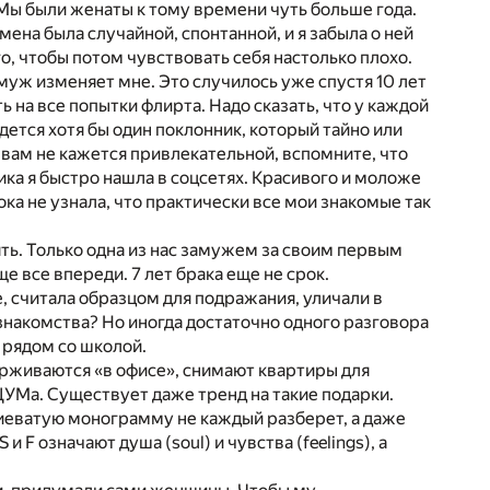
 Мы были женаты к тому времени чуть больше года.
мена была случайной, спонтанной, и я забыла о ней
го, чтобы потом чувствовать себя настолько плохо.
 муж изменяет мне. Это случилось уже спустя 10 лет
ь на все попытки флирта. Надо сказать, что у каждой
ется хотя бы один поклонник, который тайно или
а вам не кажется привлекательной, вспомните, что
ника я быстро нашла в соцсетях. Красивого и моложе
ока не узнала, что практически все мои знакомые так
ять. Только одна из нас замужем за своим первым
е все впереди. 7 лет брака еще не срок.
, считала образцом для подражания, уличали в
е знакомства? Но иногда достаточно одного разговора
 рядом со школой.
ерживаются «в офисе», снимают квартиры для
ЦУМа. Существует даже тренд на такие подарки.
тиеватую монограмму не каждый разберет, а даже
 F означают душа (soul) и чувства (feelings), а