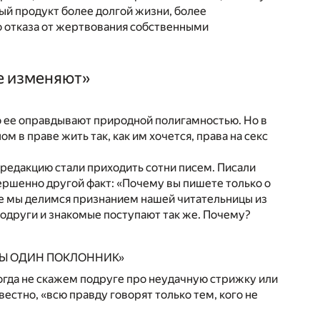
й продукт более долгой жизни, более
о отказа от жертвования собственными
е изменяют»
о ее оправдывают природной полигамностью. Но в
 в праве жить так, как им хочется, права на секс
 редакцию стали приходить сотни писем. Писали
ершенно другой факт: «Почему вы пишете только о
е мы делимся признанием нашей читательницы из
 подруги и знакомые поступают так же. Почему?
БЫ ОДИН ПОКЛОННИК»
огда не скажем подруге про неудачную стрижку или
вестно, «всю правду говорят только тем, кого не