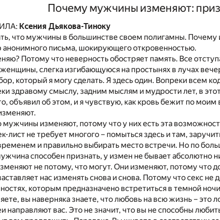
Почему мужчины изменяют: при
ИЛА:
Ксения Дьякова-Тиноку
ть, что мужчины в большинстве своем полигамны. Почему 
 анонимного письма, шокирующего откровенностью.
няю? Потому что неверность обостряет память. Все отступа
женщины, слегка изгибающуюся на простынях в лучах вечер
ор, который я могу сделать. Я здесь один. Вопреки всем к
ки здравому смыслу, задним мыслям и мудрости лет, в этот 
то, объявил об этом, и я чувствую, как кровь бежит по моим
изменяют.
о мужчины изменяют, потому что у них есть эта возможность
ек-лист не требует многого – помыться здесь и там, заручи
временем и правильно выбирать место встречи. Но по боль
ужчина способен признать, у измен не бывает абсолютно н
меняют не потому, что могут. Они изменяют, потому что д
заставляет нас изменять снова и снова. Потому что секс не
чностях, которым предназначено встретиться в темной ночи.
яете, вы наверняка знаете, что любовь на всю жизнь – это л
и направляют вас. Это не значит, что вы не способны любить,