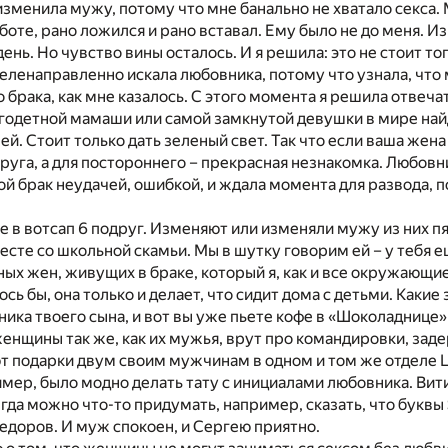
изменила мужу, потому что мне банально не хватало секса.
боте, рано ложился и рано вставал. Ему было не до меня. Из
ень. Но чувство вины осталось. И я решила: это не стоит то
целенаправленно искала любовника, потому что узнала, что
 брака, как мне казалось. С этого момента я решила отвечат
одетной мамаши или самой замкнутой девушки в мире найд
ней. Стоит только дать зеленый свет. Так что если ваша жен
упруга, а для постороннего – прекрасная незнакомка. Любов
вой брак неудачей, ошибкой, и ждала момента для развода, п
е в вотсап 6 подруг. Изменяют или изменяли мужу из них п
сте со школьной скамьи. Мы в шутку говорим ей – у тебя ещ
х жен, живущих в браке, который я, как и все окружающие
сь бы, она только и делает, что сидит дома с детьми. Каки
ника твоего сына, и вот вы уже пьете кофе в «Шоколаднице»
нщины так же, как их мужья, врут про командировки, зад
т подарки двум своим мужчинам в одном и том же отделе 
мер, было модно делать тату с инициалами любовника. Ви
гда можно что-то придумать, например, сказать, что буквы S и
едоров. И муж спокоен, и Сергею приятно.