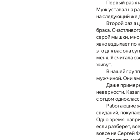
Первый раз я 
Муж уставал на ра
на следующий же д
Второй раз я 
брака. Счастливого
серой мышки, мног
явно вздыхает по 
это для вас она с
меня. Я считала с
живут.
В нашей групп
мужчиной. Они вме
Даже примерны
неверности. Казало
с отцом однокласс
Работающие же
свиданий, покупаю
Одно время, напри
если разберет, все
вовсе не Сергей Ф