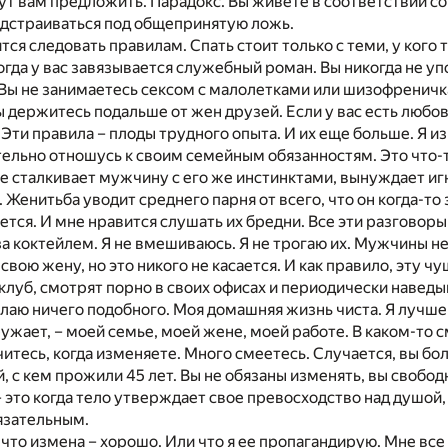
ут вам предложить. Парадокс. Вы живете в соответствии с
одстраиваться под общепринятую ложь.
тся следовать правилам. Спать стоит только с теми, у кого 
огда у вас завязывается служебный роман. Вы никогда не у
Вы не занимаетесь сексом с малолетками или шизофреничка
 держитесь подальше от жен друзей. Если у вас есть любов
. Эти правила – плоды трудного опыта. И их еще больше. Я 
ельно отношусь к своим семейным обязанностям. Это что-т
е сталкивает мужчину с его же инстинктами, вынуждает и
Женитьба уводит среднего парня от всего, что он когда-то 
ется. И мне нравится слушать их бредни. Все эти разговор
а коктейлем. Я не вмешиваюсь. Я не трогаю их. Мужчины не 
свою жену, но это никого не касается. И как правило, эту ч
клуб, смотрят порно в своих офисах и периодически наведы
делаю ничего подобного. Моя домашняя жизнь чиста. Я лучш
ужает, – моей семье, моей жене, моей работе. В каком-то с
итесь, когда изменяете. Много смеетесь. Случается, вы б
ой, с кем прожили 45 лет. Вы не обязаны изменять, вы своб
– это когда тело утверждает свое превосходство над душой
язательным.
, что измена – хорошо. Или что я ее пропагандирую. Мне все