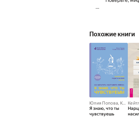
Поверьте, миф
...
Похожие книги
Юлия Попова
,
Ксения Акимочкина
Я знаю, что ты
Нарц
чувствуешь
наси
газла
Навы
диал
пове