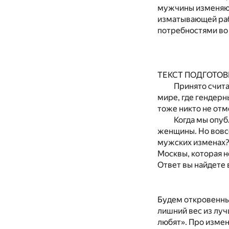
мужчины изменяют
изматывающей раб
потребностями во 
ТЕКСТ ПОДГОТОВ
Принято счита
мире, где гендерн
тоже никто не отм
Когда мы опуб
женщины. Но вовсе
мужских изменах?
Москвы, которая н
Ответ вы найдете 
Будем откровенным
лишний вес из луч
любят». Про изме