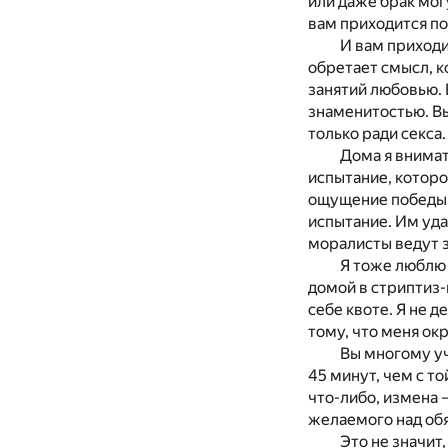
или даже брак мог
вам приходится п
И вам приходи
обретает смысл, к
занятий любовью. 
знаменитостью. Вы
только ради секса
Дома я внимат
испытание, которо
ощущение победы. 
испытание. Им уда
моралисты ведут з
Я тоже люблю 
домой в стриптиз-
себе квоте. Я не 
тому, что меня окр
Вы многому уч
45 минут, чем с т
что-либо, измена 
желаемого над об
Это не значит