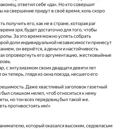
 наконец, ответил себе «да». Но кто совершит
 на свершение придут в своё время, коль скоро
 получить его, как не в стране, которая par
 время зря, будет достаточно для того, чтобы
ропы. За это время можно успеть собрать
торой доли индивидуальной независимости принесут
ием, он вернётся, а деньги и настойчивость
силах опровергнуть его аргументацию, жестковыйные
кровь
.
, с энтузиазмом своих двадцати девяти лет
он теперь, глядя из окна поезда, несшего его
о решимость. Даже хвастливый заголовок газетный
и был слишком нелеп, чтоб относиться к нему
зеты, но тон всех передовиц был такой же.
меть противостоять им!»
нанимателю, который оказался высоким, седовласым