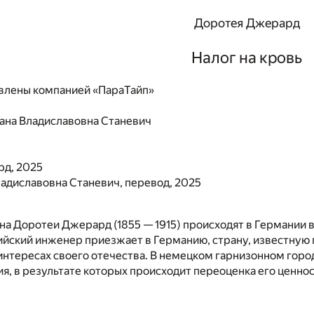
Доротея Джерард
Налог на кровь
влены компанией «ПараТайп»
ана Владиславовна Станевич
д, 2025
адиславовна Станевич, перевод, 2025
а Доротеи Джерард (1855 — 1915) происходят в Германии в
йский инженер приезжает в Германию, страну, известную 
 интересах своего отечества. В немецком гарнизонном гор
я, в результате которых происходит переоценка его ценнос