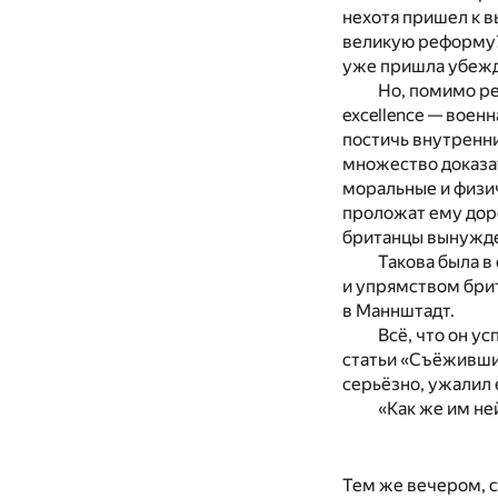
нехотя пришел к вы
великую реформу? 
уже пришла убежд
Но, помимо ре
excellence — военн
постичь внутренн
множество доказат
моральные и физич
проложат ему доро
британцы вынужде
Такова была в
и упрямством брит
в Маннштадт.
Всё, что он у
статьи «Съёживший
серьёзно, ужалил е
«Как же им не
Тем же вечером, 