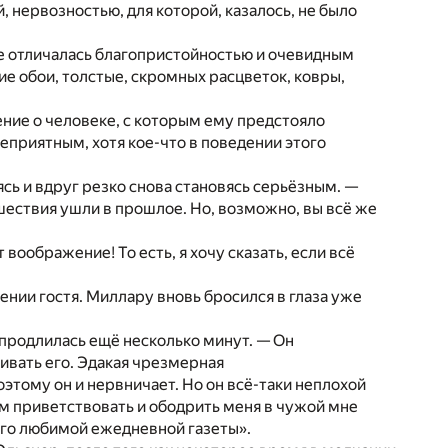
 нервозностью, для которой, казалось, не было
же отличалась благопристойностью и очевидным
е обои, толстые, скромных расцветок, ковры,
ение о человеке, с которым ему предстояло
приятным, хотя кое-что в поведении этого
сь и вдруг резко снова становясь серьёзным. —
шествия ушли в прошлое. Но, возможно, вы всё же
 воображение! То есть, я хочу сказать, если всё
ении гостя. Миллару вновь бросился в глаза уже
а продлилась ещё несколько минут. — Он
ивать его. Эдакая чрезмерная
этому он и нервничает. Но он всё-таки неплохой
ем приветствовать и ободрить меня в чужой мне
его любимой ежедневной газеты».