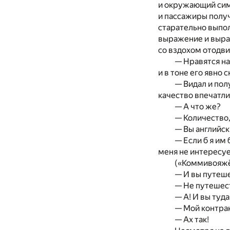
и окружающий сим
и пассажиры полу
старательно выпо
выражение и выраз
со вздохом отодви
— Нравятся н
и в тоне его явно
— Видал и пол
качество впечатли
— А что же?
— Количество,
— Вы английс
— Если б я им 
меня не интересуе
(«Коммивояжё
— И вы путеш
— Не путешест
— А! И вы туд
— Мой контрак
— Ах так!