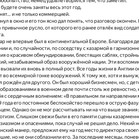
юбопытство, немец удовлетворился тем, что заметил:
 будете очень заняты весь этот год.
анят… и не только коммерцией.
нул в окно и его тон ясно дал понять, что разговор окончен.
 привычное русло, от которого его ранее отвлёк вид солдат
а.
 не впервые был в континентальной Европе. Благодаря де
нии и, по случайности, по соседству с казармой в гарнизон
я о красивом обмундировании, блестящих саблях, стройных
ий, незабываемый образ вооружённой нации. Эти воспомина
 вызвали их вновь в полный рост. Все годы жизни в Англии о
 во всемирной гонке вооружений. К тому же, хотя и вынуж
ыл рождён для другого. Он был хороший бизнесмен, но, с д
бразованиями в военном деле почти столь же ревностно, ка
я с сердечным волнением: «В правильном ли направлении м
9 года его постоянное беспокойство перешло в острую фаз
ем. Однако он не мог рассчитывать ни на что выше звания р
иотизм. Слишком свежи были в его памяти сцены казарменн
иазмом и опасениями, пока случай не решил дело. Некий 
анский манер, предложил ему на год место директора свое
шие, но не они соблазнили его. За последние месяцы, пон