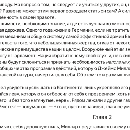
воду. На вопрос о том, не следует ли учиться у других, он,
Разве не может этим первопроходцем стать он сам? А силы
ённость в своей правоте.
шимости, необходимо знание, а где есть лучшая возможность
ая держава. Одного года жизни в Германии, если не тратить
ий механизм и общую систему самой эффективной армии Ев
ельств того, что небольшая личная жертва, отказ от неко
еские преимущества нации в целом. Вооружённый этим знан
гу в Парламент. Нация обратит к нему свой слух, и, не в 
ны будут склониться и признать необходимость
налога на 
 общих чертах программа действий, которую Джеймс Миллар
анской натуры, начертил для себя. Об этом-то и размышлял 
спел увидеть и услышать на Континенте, лишь укрепляло ег
ся лев», которую он отбросил от себя с презрением, хоть 
го, и без того натянутые, нервы. Рядом лежали и другие га
ймётся! — подумал он. — Что ж, пусть ненавидят, главное у
Глава 2
смыв с себя дорожную пыль, Миллар представился своему 