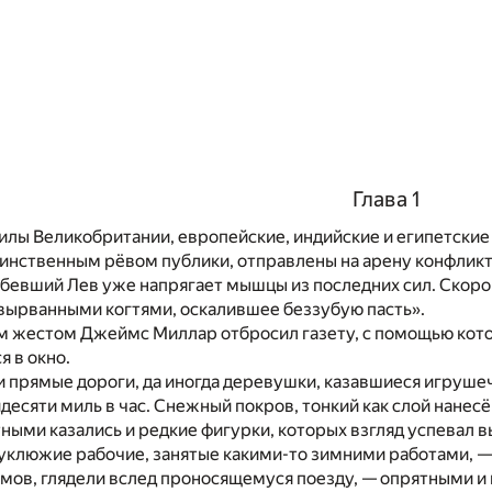
Глава 1
илы Великобритании, европейские, индийские и египетские
нственным рёвом публики, отправлены на арену конфликта; 
абевший Лев уже напрягает мышцы из последних сил. Скоро
вырванными когтями, оскалившее беззубую пасть».
 жестом Джеймс Миллар отбросил газету, с помощью котор
я в окно.
и прямые дороги, да иногда деревушки, казавшиеся игруше
десяти миль в час. Снежный покров, тонкий как слой нанес
ными казались и редкие фигурки, которых взгляд успевал 
уклюжие рабочие, занятые какими-то зимними работами, 
омов, глядели вслед проносящемуся поезду, — опрятными и