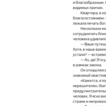
и благообразным. 
видимых причин.
Квартира, в к
благосостоянием. 
лежала печать бо
Нескольких ми
сотрудничать ближ
человека удивляло
— Ваше путеше
Хотя, в наше врем
устали? — встрево
— Ах, да! Эта 
в рамках закона.
Он откашлялся
знакомый хвастли
«Кажется, я п
нерешителен, боит
предусмотрительно
человек. Я ясно в
стране и неприязн