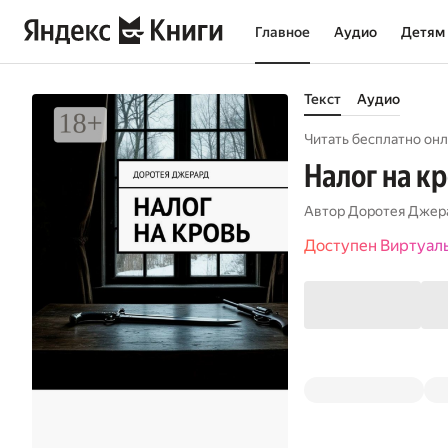
Главное
Аудио
Детям
Текст
Аудио
Читать бесплатно онл
Налог на к
Автор
Доротея Джер
Доступен Виртуал