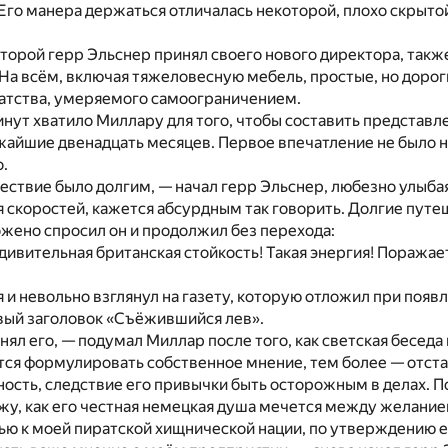
Его манера держаться отличалась некоторой, плохо скрытой,
оторой герр Эльснер принял своего нового директора, так
На всём, включая тяжеловесную мебель, простые, но дороги
гатства, умеряемого самоограничением.
нут хватило Миллару для того, чтобы составить представл
айшие двенадцать месяцев. Первое впечатление не было не
.
ствие было долгим, — начал герр Эльснер, любезно улыбая
я скоростей, кажется абсурдным так говорить. Долгие путе
жено спросил он и продолжил без перехода:
удивительная британская стойкость! Такая энергия! Поражает
 и невольно взглянул на газету, которую отложил при появл
вый заголовок «Съёжившийся лев».
онял его, — подумал Миллар после того, как светская бесед
ся формулировать собственное мнение, тем более — отста
сть, следствие его привычки быть осторожным в делах. По
ижу, как его честная немецкая душа мечется между желани
ью к моей пиратской хищнической нации, по утверждению 