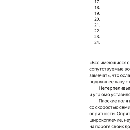
«Все имеющиеся с
сопутствуемые вои
замечать, что осл
поднявшее лапу с 
Нетерпеливым
и угрюмо уставилс
Плоские поля 
со скоростью семи
опрятности. Опрят
широкоплечие, не
на пороге своих д