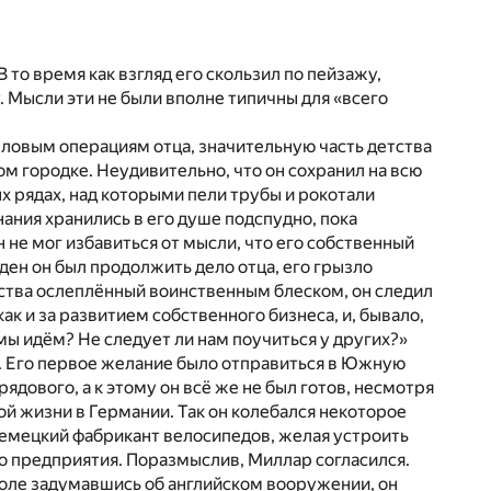
 В то время как взгляд его скользил по пейзажу,
. Мысли эти не были вполне типичны для «всего
ловым операциям отца, значительную часть детства
ном городке. Неудивительно, что он сохранил на всю
 рядах, над которыми пели трубы и рокотали
ния хранились в его душе подспудно, пока
н не мог избавиться от мысли, что его собственный
ден он был продолжить дело отца, его грызло
етства ослеплённый воинственным блеском, он следил
к и за развитием собственного бизнеса, и, бывало,
ы идём? Не следует ли нам поучиться у других?»
у. Его первое желание было отправиться в Южную
ядового, а к этому он всё же не был готов, несмотря
ой жизни в Германии. Так он колебался некоторое
немецкий фабрикант велосипедов, желая устроить
го предприятия. Поразмыслив, Миллар согласился.
еволе задумавшись об английском вооружении, он