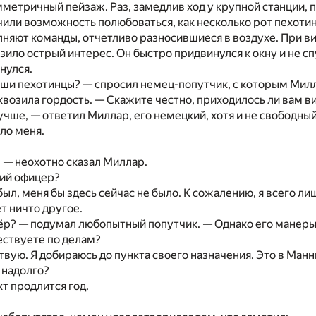
метричный пейзаж. Раз, замедлив ход у крупной станции, 
чили возможность полюбоваться, как несколько рот пехот
лняют команды, отчетливо разносившиеся в воздухе. При 
ило острый интерес. Он быстро придвинулся к окну и не спу
нулся.
аши пехотинцы? — спросил немец-попутчик, с которым Ми
 сквозила гордость. — Скажите честно, приходилось ли вам 
учше, — ответил Миллар, его немецкий, хотя и не свободный
ло меня.
 — неохотно сказал Миллар.
кий офицер?
был, меня бы здесь сейчас не было. К сожалению, я всего лиш
т ничто другое.
р? — подумал любопытный попутчик. — Однако его манеры 
ествуете по делам?
вую. Я добираюсь до пункта своего назначения. Это в Маннш
а надолго?
т продлится год.