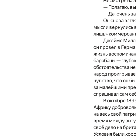
Несмотря на л
— Полагаю, вы
— Да, очень з
Он снова взгля
мысли вернулись в
лишь» коммерсант
Джеймс Миллар
он провёл в Герма
жизнь воспоминани
барабаны — глубок
обстоятельства не
народ проигрывает
чувство, что он б
за малейшими прео
спрашивал сам себ
В октябре 189
Африку добровольц
на весь свой патр
время между энтуз
своё дело на брит
Условия были хоро