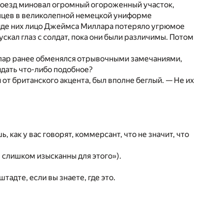
поезд миновал огромный огороженный участок,
инцев в великолепной немецкой униформе
виде них лицо Джеймса Миллара потеряло угрюмое
скал глаз с солдат, пока они были различимы. Потом
ллар ранее обменялся отрывочными замечаниями,
видать что-либо подобное?
 от британского акцента, был вполне беглый. — Не их
ь, как у вас говорят, коммерсант, что не значит, что
слишком изысканны для этого»).
тадте, если вы знаете, где это.