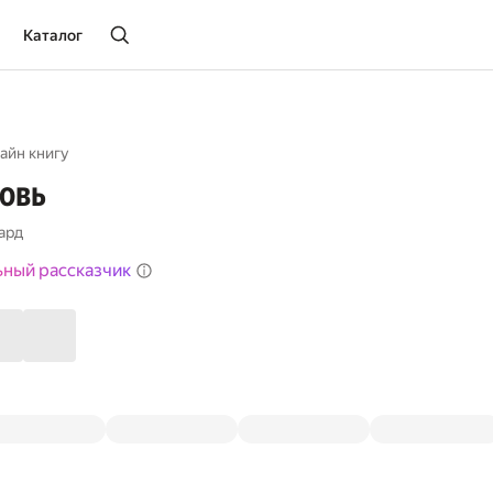
Каталог
айн книгу
ровь
ард
ьный рассказчик