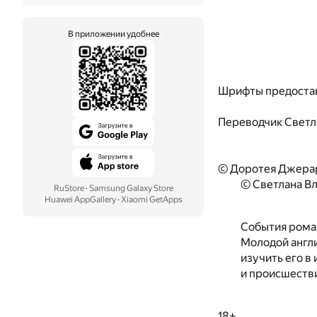
В приложении удобнее
Шрифты предоста
Переводчик
Светл
© Доротея Джерар
© Светлана Вл
RuStore
·
Samsung Galaxy Store
Huawei AppGallery
·
Xiaomi GetApps
События роман
Молодой англи
изучить его в
и происшестви
18+