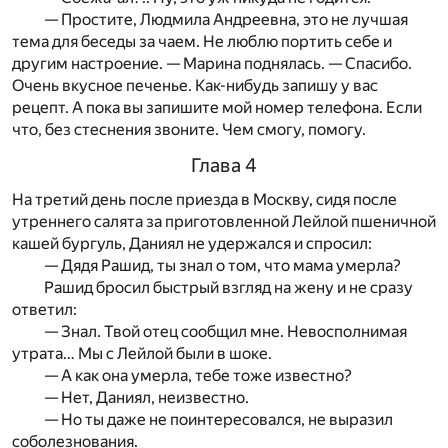
— Простите, Людмила Андреевна, это не лучшая
тема для беседы за чаем. Не люблю портить себе и
другим настроение. — Марина поднялась. — Спасибо.
Очень вкусное печенье. Как-нибудь запишу у вас
рецепт. А пока вы запишите мой номер телефона. Если
что, без стеснения звоните. Чем смогу, помогу.
Глава 4
На третий день после приезда в Москву, сидя после
утреннего салята за приготовленной Лейлой пшеничной
кашей бургуль, Даниял не удержался и спросил:
— Дядя Рашид, ты знал о том, что мама умерла?
Рашид бросил быстрый взгляд на жену и не сразу
ответил:
— Знал. Твой отец сообщил мне. Невосполнимая
утрата… Мы с Лейлой были в шоке.
— А как она умерла, тебе тоже известно?
— Нет, Даниял, неизвестно.
— Но ты даже не поинтересовался, не выразил
соболезнования.