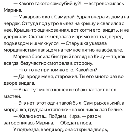
— Какого такого самоубийцу?!. — встревожилась
Марина.
— Макаровых кот. Самурай. Удрал вчера из дома на
чердак. Оттуда под утро вылез на крышу и свалился с
нее. Крыша-то оцинкованная, вот когти его, видать, и не
удержали. Скатился бедолага и прямо вот тут, перед
подъездом и шмякнулся. — Старушка указала
морщинистым пальцем на темное пятно на асфальте.
Марина бросила быстрый взгляд на Киру — та, как
всегда, безучастно смотрела в сторону.
— Что-то не припомню его. Какой он?
— Да, вроде меня, старожил. Ты его много раз во
дворе видала.
— У нас тут много кошек и собак шастает всех
мастей.
— Э-э нет, этот один такой был. Сам рыженький, а
мордочка, грудка и «тапочки» на кончиках лап белые.
— Жалко кота… Пойдем, Кира, — разом
заторопилась Марина. — Обедать пора.
У подъезда, введя код, она открыла дверь,