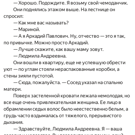
— Хорошо. Подождите. Я возьму свой чемоданчик.
Они поднялись этажом выше. На лестнице он
спросил:
— Как мне вас называть?
— Мариной.
— А я Аркадий Павлович. Ну, отчество — это я так,
по привычке. Можно просто Аркадий.
— Лучше скажите, как вашу маму зовут.
— Людмила Андреевна.
Они вошли в квартиру, еще не успевшую обрести
уют — по углам стояли нераспакованные коробки, а
стены зияли пустотой.
— Сюда, пожалуйста. — Сосед указал на спальню
матери.
Поверх застеленной кровати лежала немолодая, но
все еще очень привлекательная женщина. Ее лицо в
обрамлении седых волос было неестественно белым, а
грудь часто вздымалась от тяжелого, прерывистого
дыхания.
— Здравствуйте, Людмила Андреевна. Я — ваша