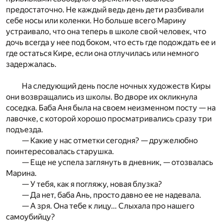
предостаточно. Не каждый ведь день дети разбивали
себе носы или коленки. Но больше всего Марину
устраивало, что она теперь в школе свой человек, что
дочь всегда у нее под боком, что есть где подождать ее и
где остаться Кире, если она отлучилась или немного
задержалась.
На следующий день после ночных художеств Киры
они возвращались из школы. Во дворе их окликнула
соседка. Баба Аня была на своем неизменном посту — на
лавочке, с которой хорошо просматривались сразу три
подъезда.
— Какие у нас отметки сегодня? — дружелюбно
поинтересовалась старушка.
— Еще не успела заглянуть в дневник, — отозвалась
Марина.
— У тебя, как я погляжу, новая блузка?
— Да нет, баба Ань, просто давно ее не надевала.
— А зря. Она тебе к лицу… Слыхала про нашего
самоубийцу?