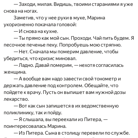
— Заходи, милая. Видишь, твоими стараниями я уже
снова на ногах.
Заметив, что у нее руки в муке, Марина
укоризненно покачала головой:
— И снова на кухне.
— Ты прямо как мой сын. Проходи. Чай пить будем. Я
песочное печенье пеку. Попробуешь мою стряпню.
— Нет. Сначала мы померим давление, чтобы
убедиться, что кризис миновал.
— Ладно. Давай померим, — нехотя согласилась
женщина.
— А вообще вам надо завести свой тонометр и
держать давление под контролем. Обещайте, что
пойдете к врачу. Пусть он выпишет вам нужной дозы
лекарство.
— Вот как сын запишется в их ведомственную
поликлинику, так и пойду.
— Я слышала, вы переехали из Питера, —
поинтересовалась Марина.
— Из Питера. Сына в столицу перевели по службе.