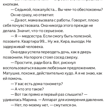
кнопкам.
— Седьмой, пожалуйста… Вы чем-то обеспокоены?
Он не сразу, но ответил:
— Да вот, мама вызвала с работы. Говорит, плохо
себя почувствовала. Она никогда этого прежде не
делала. Значит, что-то серьезное.
— Я — медсестра. Если смогу быть полезной,
позовите. Квартира 99… Ну же, Кира, выходи. Не
задерживай человека.
Она едва успела переодеть дочь, как в дверь
позвонили. На пороге стоял сосед сверху.
— Простите, ради Бога. Вот, рискнул
воспользоваться вашим любезным предложением.
Матушке, похоже, действительно худо. А я не знаю, как
ей помочь.
— У вас есть дома тонометр?
— А что это такое?
— Вот так прямо и первый раз слышите? —
удивилась Марина. — Аппарат для измерения давления.
— Нет, по-моему нет, — смутился он.