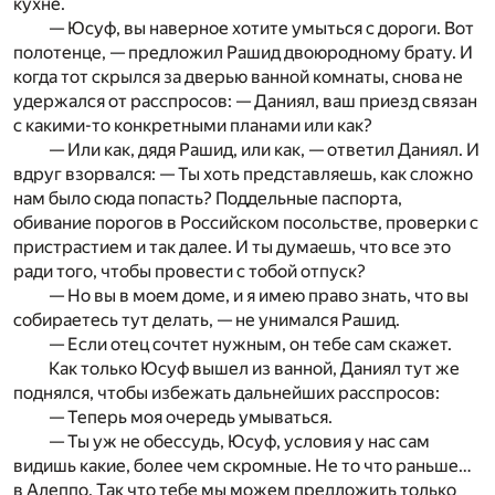
кухне.
— Юсуф, вы наверное хотите умыться с дороги. Вот
полотенце, — предложил Рашид двоюродному брату. И
когда тот скрылся за дверью ванной комнаты, снова не
удержался от расспросов: — Даниял, ваш приезд связан
с какими-то конкретными планами или как?
— Или как, дядя Рашид, или как, — ответил Даниял. И
вдруг взорвался: — Ты хоть представляешь, как сложно
нам было сюда попасть? Поддельные паспорта,
обивание порогов в Российском посольстве, проверки с
пристрастием и так далее. И ты думаешь, что все это
ради того, чтобы провести с тобой отпуск?
— Но вы в моем доме, и я имею право знать, что вы
собираетесь тут делать, — не унимался Рашид.
— Если отец сочтет нужным, он тебе сам скажет.
Как только Юсуф вышел из ванной, Даниял тут же
поднялся, чтобы избежать дальнейших расспросов:
— Теперь моя очередь умываться.
— Ты уж не обессудь, Юсуф, условия у нас сам
видишь какие, более чем скромные. Не то что раньше…
в Алеппо. Так что тебе мы можем предложить только