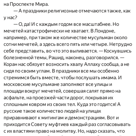
на Проспекте Мира.
— А праздники религиозные отмечаются также, как
у нас?
— О, да! И с каждым годом все масштабнее. Но
мечетей катастрофически не хватает. В Лондоне,
например, при таком же количестве мусульман около
сотни мечетей, а здесь всего пять или четыре. Нетрудно
себе представить, во что это выливается. — Коснувшись
болезненной темы, Рашид, наконец, разговорился. —
Коран нас обязует возносить хвалу Аллаху сообща, а не
сидя по своим углам. В праздники все мы особенно
стремимся быть вместе, чтобы послушать имама. И
московские мусульмане заполняют все улицы и
площади вокруг мечетей, совершая салят прямо на
асфальте, на проезжей части дорог, покрывая их
сплошным ковром из своих тел. Куда это годится! А
русские такое количество людей на улицах
приравнивают к митингам и демонстрациям. Вот и
приходится Совету муфтиев каждый раз согласовывать
с их властями право на молитву. Но, надо сказать, что