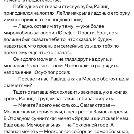
Побледнев от гнева и стиснув зубы, Рашид
приподнялся на локтях. Лейла накрыла ладонью его руку
и мягко прижала ее к подлокотнику.
— Ладно, оставим эту тему, — уже более
миролюбиво заговорил Юсуф. — Прости, брат, но я
должен был сказать тебе то, что сказал. И будем
надеяться, что кровные и семейные узы для тебя по-
прежнему еще что-то значат…
Они долго молчали, не глядя друг на друга, и
молчание было тягостным. Чтобы как-то разрядить
напряжение, Юсуф попросил:
— Просвети нас, Рашид, а как в Москве обстоят дела
с мечетями?
Тщетно пытавшийся охладить закипевшую в жилах
кровь, Рашид с трудом заставил себя заговорить:
— Мечетей всего несколько… Самая старая —
Московская историческая, в центре — в Замоскворечье.
В Отрадном суннитская мечеть Ярдям и шиитская Инам.
Еще одна, Мемориальная — на Поклонной горе. А
главная мечеть — Московская соборная, самая большая,