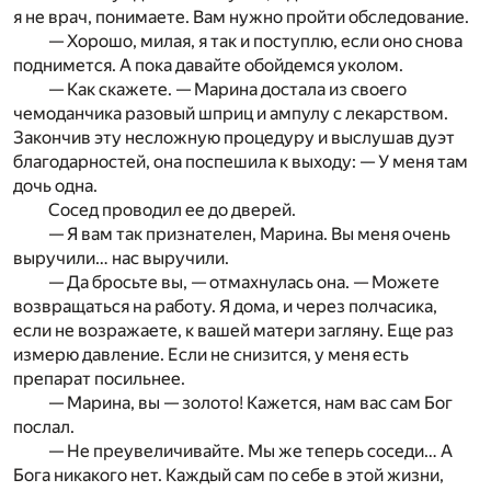
я не врач, понимаете. Вам нужно пройти обследование.
— Хорошо, милая, я так и поступлю, если оно снова
поднимется. А пока давайте обойдемся уколом.
— Как скажете. — Марина достала из своего
чемоданчика разовый шприц и ампулу с лекарством.
Закончив эту несложную процедуру и выслушав дуэт
благодарностей, она поспешила к выходу: — У меня там
дочь одна.
Сосед проводил ее до дверей.
— Я вам так признателен, Марина. Вы меня очень
выручили… нас выручили.
— Да бросьте вы, — отмахнулась она. — Можете
возвращаться на работу. Я дома, и через полчасика,
если не возражаете, к вашей матери загляну. Еще раз
измерю давление. Если не снизится, у меня есть
препарат посильнее.
— Марина, вы — золото! Кажется, нам вас сам Бог
послал.
— Не преувеличивайте. Мы же теперь соседи… А
Бога никакого нет. Каждый сам по себе в этой жизни,