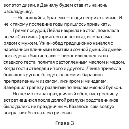
вот этот диван, а Даниялу будем ставить на ночь
раскладушку.
— Не волнуйся, брат, мы — люди неприхотливые. И
не к такому последние годы пришлось привыкать.
Гремя посудой, Лейла накрыла на стол, пожелала
всем «Сахтиин» (приятного аппетита), и села сама
рядом с мужем. Ужин-обед традиционно начался с
нарезанной длинными ломтями сочной дыни. За дыней
последовал бинтас-сахи — пирог или лепешка из
сладкого теста, политая растопленным маслом и медом.
Когда гости отведали и того и другого, Лейла принесла
большое круглое блюдо с пловом из баранины,
приправленным изюмом, инжиром и миндалем.
Завершил трапезу разлитый по пиалам мясной бульон.
Но несмотря на праздничный обед, настроение у
встретившихся после долгой разлуки родственников
было далеко не праздничным. Казалось, сам воздух
вокруг них был наэлектризован.
Глава 3