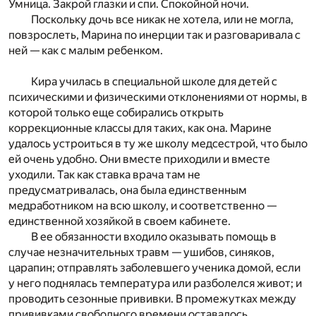
Умница. Закрой глазки и спи. Спокойной ночи.
Поскольку дочь все никак не хотела, или не могла,
повзрослеть, Марина по инерции так и разговаривала с
ней — как с малым ребенком.
Кира училась в специальной школе для детей с
психическими и физическими отклонениями от нормы, в
которой только еще собирались открыть
коррекционные классы для таких, как она. Марине
удалось устроиться в ту же школу медсестрой, что было
ей очень удобно. Они вместе приходили и вместе
уходили. Так как ставка врача там не
предусматривалась, она была единственным
медработником на всю школу, и соответственно —
единственной хозяйкой в своем кабинете.
В ее обязанности входило оказывать помощь в
случае незначительных травм — ушибов, синяков,
царапин; отправлять заболевшего ученика домой, если
у него поднялась температура или разболелся живот; и
проводить сезонные прививки. В промежутках между
прививками свободного времени оставалось