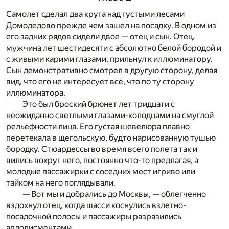
Самолет сделал два круга над густыми лесами
Домодедово прежде чем зашел на посадку. В одном из
его задних рядов сидели двое — отец и сын. Отец,
мужчина лет шестидесяти с абсолютно белой бородой и
с живыми карими глазами, прильнул к иллюминатору.
Сын демонстративно смотрел в другую сторону, делая
вид, что его не интересует все, что по ту сторону
иллюминатора.
Это был броский брюнет лет тридцати с
неожиданно светлыми глазами-колодцами на смуглой
рельефности лица. Его густая шевелюра плавно
перетекала в щегольскую, будто нарисованную тушью
бородку. Стюардессы во время всего полета так и
вились вокруг него, постоянно что-то предлагая, а
молодые пассажирки с соседних мест игриво или
тайком на него поглядывали.
— Вот мы и добрались до Москвы, — облегченно
вздохнул отец, когда шасси коснулись взлетно-
посадочной полосы и пассажиры разразились
аплодисментами.