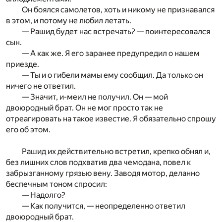
Он боялся самолетов, хоть и никому не признавался
в этом, и потому не любил летать.
— Рашид будет нас встречать? — поинтересовался
сын.
— А как же. Я его заранее предупредил о нашем
приезде.
— Ты и о гибели мамы ему сообщил. Да только он
ничего не ответил.
— Значит, и-меил не получил. Он — мой
двоюродный брат. Он не мог просто так не
отреагировать на такое известие. Я обязательно спрошу
его об этом.
Рашид их действительно встретил, крепко обнял и,
без лишних слов подхватив два чемодана, повел к
забрызганному грязью вену. Заводя мотор, деланно
беспечным тоном спросил:
— Надолго?
— Как получится, — неопределенно ответил
двоюродный брат.