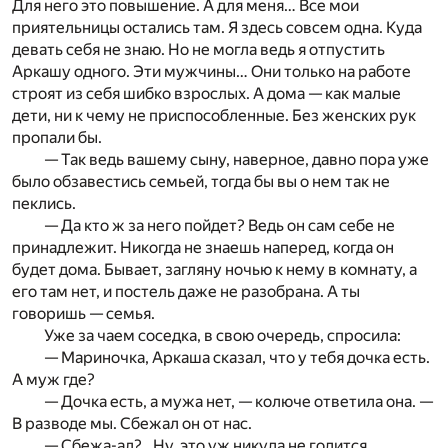
Для него это повышение. А для меня… Все мои
приятельницы остались там. Я здесь совсем одна. Куда
девать себя не знаю. Но не могла ведь я отпустить
Аркашу одного. Эти мужчины… Они только на работе
строят из себя шибко взрослых. А дома — как малые
дети, ни к чему не приспособленные. Без женских рук
пропали бы.
— Так ведь вашему сыну, наверное, давно пора уже
было обзавестись семьей, тогда бы вы о нем так не
пеклись.
— Да кто ж за него пойдет? Ведь он сам себе не
принадлежит. Никогда не знаешь наперед, когда он
будет дома. Бывает, загляну ночью к нему в комнату, а
его там нет, и постель даже не разобрана. А ты
говоришь — семья.
Уже за чаем соседка, в свою очередь, спросила:
— Мариночка, Аркаша сказал, что у тебя дочка есть.
А муж где?
— Дочка есть, а мужа нет, — колюче ответила она. —
В разводе мы. Сбежал он от нас.
— Сбежа-ал?.. Ну, это уж никуда не годится.