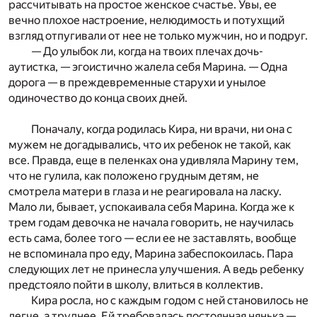
рассчитывать на простое женское счастье. Увы, ее
вечно плохое настроение, нелюдимость и потухщий
взгляд отпугивали от нее не только мужчин, но и подруг.
— До улыбок ли, когда на твоих плечах дочь-
аутистка, — эгоистично жалела себя Марина. — Одна
дорога — в преждевременные старухи и унылое
одиночество до конца своих дней.
Поначалу, когда родилась Кира, ни врачи, ни она с
мужем не догадывались, что их ребенок не такой, как
все. Правда, еще в пеленках она удивляла Марину тем,
что не гулила, как положено грудным детям, не
смотрела матери в глаза и не реагировала на ласку.
Мало ли, бывает, успокаивала себя Марина. Когда же к
трем годам девочка не начала говорить, не научилась
есть сама, более того — если ее не заставлять, вообще
не вспоминала про еду, Марина забеспокоилась. Пара
следующих лет не принесла улучшения. А ведь ребенку
предстояло пойти в школу, влиться в коллектив.
Кира росла, но с каждым годом с ней становилось не
легче, а труднее. Ей требовалась постоянная нянька —