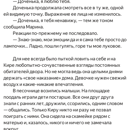
— Доченька, я люблю тебя.
Доченька продолжала смотреть все в ту же, одной
ей видимую точку. Выражение ее лица не изменилось.
— Доченька, я тебя ненавижу, — тем же тоном
сообщила Марина.
Реакции по-прежнему не последовало.
— Знаю-знаю, мои эмоции да и я сама тебе просто до
лампочки… Ладно, пошли гулять, горе ты мое луковое.
Для нее всегда было пыткой ловить на себе и на
Кире любопытно-сочувственные взгляды постоянных
обитателей двора. Но не могла ведь она целыми днями
держать «свое наказание» дома. Девочке нужен свежий
воздух и какие-никакие впечатления.
В песочнице возились малыши. На площадке
поодаль играли дети постарше. Все они друг друга
знали с ранних лет, дружили, ссорились, одним словом
— общались. Только Киру никто ни разу не позвал
поиграть с ними. Она сидела на скамейке рядом с
матерью и, казалось, никого и ничего не замечала
вокруг.