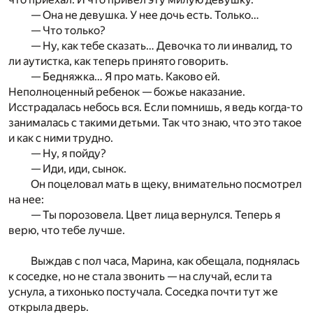
— Она не девушка. У нее дочь есть. Только…
— Что только?
— Ну, как тебе сказать… Девочка то ли инвалид, то
ли аутистка, как теперь принято говорить.
— Бедняжка… Я про мать. Каково ей.
Неполноценный ребенок — божье наказание.
Исстрадалась небось вся. Если помнишь, я ведь когда-то
занималась с такими детьми. Так что знаю, что это такое
и как с ними трудно.
— Ну, я пойду?
— Иди, иди, сынок.
Он поцеловал мать в щеку, внимательно посмотрел
на нее:
— Ты порозовела. Цвет лица вернулся. Теперь я
верю, что тебе лучше.
Выждав с пол часа, Марина, как обещала, поднялась
к соседке, но не стала звонить — на случай, если та
уснула, а тихонько постучала. Соседка почти тут же
открыла дверь.