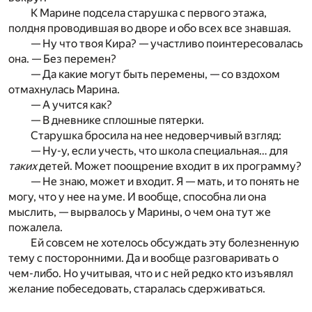
К Марине подсела старушка с первого этажа,
полдня проводившая во дворе и обо всех все знавшая.
— Ну что твоя Кира? — участливо поинтересовалась
она. — Без перемен?
— Да какие могут быть перемены, — со вздохом
отмахнулась Марина.
— А учится как?
— В дневнике сплошные пятерки.
Старушка бросила на нее недоверчивый взгляд:
— Ну-у, если учесть, что школа специальная… для
таких
детей. Может поощрение входит в их программу?
— Не знаю, может и входит. Я — мать, и то понять не
могу, что у нее на уме. И вообще, способна ли она
мыслить, — вырвалось у Марины, о чем она тут же
пожалела.
Ей совсем не хотелось обсуждать эту болезненную
тему с посторонними. Да и вообще разговаривать о
чем-либо. Но учитывая, что и с ней редко кто изъявлял
желание побеседовать, старалась сдерживаться.