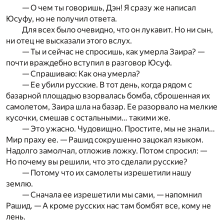
— О чем ты говоришь, Дэн! Я сразу же написал
Юсуфу, но не получил ответа.
Для всех было очевидно, что он лукавит. Но ни сын,
ни отец не высказали этого вслух.
— Ты и сейчас не спросишь, как умерла Заира? —
почти враждебно вступил в разговор Юсуф.
— Спрашиваю: Как она умерла?
— Ее убили русские. В тот день, когда рядом с
базарной площадью взорвалась бомба, сброшенная их
самолетом, Заира шла на базар. Ее разорвало на мелкие
кусочки, смешав с остальными… такими же.
— Это ужасно. Чудовищно. Простите, мы не знали…
Мир праху ее. — Рашид сокрушенно зацокал языком.
Надолго замолчал, отложив ложку. Потом спросил: —
Но почему вы решили, что это сделали русские?
— Потому что их самолеты изрешетили нашу
землю.
— Сначала ее изрешетили мы сами, — напомнил
Рашид. — А кроме русских нас там бомбят все, кому не
лень.