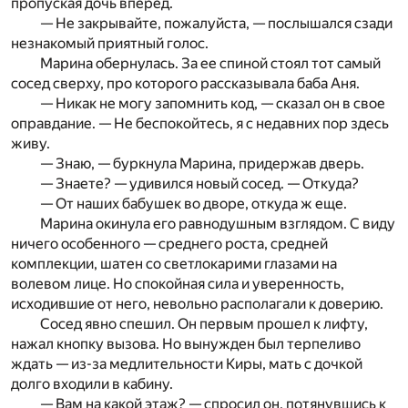
пропуская дочь вперед.
— Не закрывайте, пожалуйста, — послышался сзади
незнакомый приятный голос.
Марина обернулась. За ее спиной стоял тот самый
сосед сверху, про которого рассказывала баба Аня.
— Никак не могу запомнить код, — сказал он в свое
оправдание. — Не беспокойтесь, я с недавних пор здесь
живу.
— Знаю, — буркнула Марина, придержав дверь.
— Знаете? — удивился новый сосед. — Откуда?
— От наших бабушек во дворе, откуда ж еще.
Марина окинула его равнодушным взглядом. С виду
ничего особенного — среднего роста, средней
комплекции, шатен со светлокарими глазами на
волевом лице. Но спокойная сила и уверенность,
исходившие от него, невольно располагали к доверию.
Сосед явно спешил. Он первым прошел к лифту,
нажал кнопку вызова. Но вынужден был терпеливо
ждать — из-за медлительности Киры, мать с дочкой
долго входили в кабину.
— Вам на какой этаж? — спросил он, потянувшись к