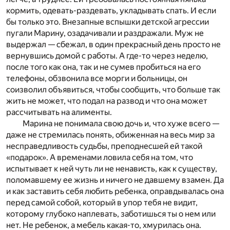
кормить, одевать-раздевать, укладывать спать. И если
бы только это. Внезапные вспышки детской агрессии
пугали Марину, озадачивали и раздражали. Муж не
выдержал — сбежал, в один прекрасный день просто не
вернувшись домой с работы. А где-то через неделю,
после того как она, так и не сумев пробиться на его
телефоны, обзвонила все морги и больницы, он
соизволил объявиться, чтобы сообщить, что больше так
жить не может, что подал на развод и что она может
рассчитывать на алименты.
Марина не понимала свою дочь и, что хуже всего —
даже не стремилась понять, обиженная на весь мир за
несправедливость судьбы, преподнесшей ей такой
«подарок». А временами ловила себя на том, что
испытывает к ней чуть ли не ненависть, как к существу,
поломавшему ее жизнь и ничего не давшему взамен. Да
и как заставить себя любить ребенка, оправдывалась она
перед самой собой, который в упор тебя не видит,
которому глубоко наплевать, заботишься ты о нем или
нет. Не ребенок, а мебель какая-то, хмурилась она.