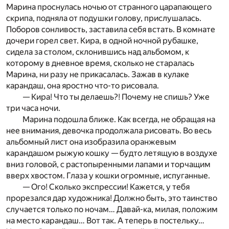
Марина проснулась ночью от странного царапающего
скрипа, подняла от подушки голову, прислушалась.
Поборов сонливость, заставила себя встать. В комнате
дочери горел свет. Кира, в одной ночной рубашке,
сидела за столом, склонившись над альбомом, к
которому в дневное время, сколько не старалась
Марина, ни разу не прикасалась. Зажав в кулаке
карандаш, она яростно что-то рисовала.
— Кира! Что ты делаешь?! Почему не спишь? Уже
три часа ночи.
Марина подошла ближе. Как всегда, не обращая на
нее внимания, девочка продолжала рисовать. Во весь
альбомный лист она изобразила оранжевым
карандашом рыжую кошку — будто летящую в воздухе
вниз головой, с растопыренными лапами и торчащим
вверх хвостом. Глаза у кошки огромные, испуганные.
— Ого! Сколько экспрессии! Кажется, у тебя
прорезался дар художника! Должно быть, это таинство
случается только по ночам… Давай-ка, милая, положим
на место карандаш… Вот так. А теперь в постельку…