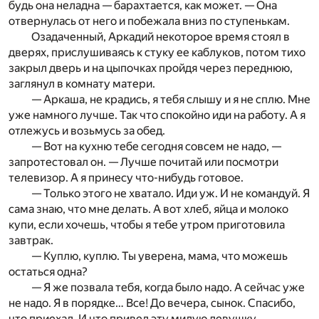
будь она неладна — барахтается, как может. — Она
отвернулась от него и побежала вниз по ступенькам.
Озадаченный, Аркадий некоторое время стоял в
дверях, прислушиваясь к стуку ее каблуков, потом тихо
закрыл дверь и на цыпочках пройдя через переднюю,
заглянул в комнату матери.
— Аркаша, не крадись, я тебя слышу и я не сплю. Мне
уже намного лучше. Так что спокойно иди на работу. А я
отлежусь и возьмусь за обед.
— Вот на кухню тебе сегодня совсем не надо, —
запротестовал он. — Лучше почитай или посмотри
телевизор. А я принесу что-нибудь готовое.
— Только этого не хватало. Иди уж. И не командуй. Я
сама знаю, что мне делать. А вот хлеб, яйца и молоко
купи, если хочешь, чтобы я тебе утром приготовила
завтрак.
— Куплю, куплю. Ты уверена, мама, что можешь
остаться одна?
— Я же позвала тебя, когда было надо. А сейчас уже
не надо. Я в порядке… Все! До вечера, сынок. Спасибо,
что приехал. И что привел эту милую девушку.