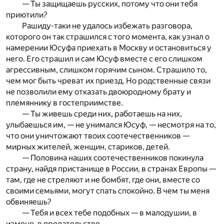
— Ты защищаешь русских, потому что они тебя
приютили?
Рашиду-таки не удалось избежать разговора,
которого он так страшился с того момента, как узнал о
намерении Юсуфа приехать в Москву и остановиться у
него. Его страшил и сам Юсуф вместе с его слишком
агрессивным, слишком горячим сыном. Страшило то,
чем мог быть чреват их приезд. Но родственные связи
не позволили ему отказать двоюродному брату и
племяннику в гостеприимстве.
— Ты живешь среди них, работаешь на них,
улыбаешься им, — не унимался Юсуф, — несмотря на то,
что они уничтожают твоих соотечественников —
мирных жителей, женщин, стариков, детей.
— Половина наших соотечественников покинула
страну, найдя пристанище в России, в странах Европы —
там, где не стреляют и не бомбят, где они, вместе со
своими семьями, могут спать спокойно. В чем ты меня
обвиняешь?
— Тебя и всех тебе подобных — в малодушии, в
измене, в предательстве.