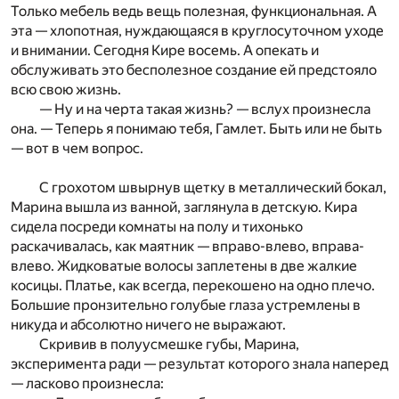
Только мебель ведь вещь полезная, функциональная. А
эта — хлопотная, нуждающаяся в круглосуточном уходе
и внимании. Сегодня Кире восемь. А опекать и
обслуживать это бесполезное создание ей предстояло
всю свою жизнь.
— Ну и на черта такая жизнь? — вслух произнесла
она. — Теперь я понимаю тебя, Гамлет. Быть или не быть
— вот в чем вопрос.
С грохотом швырнув щетку в металлический бокал,
Марина вышла из ванной, заглянула в детскую. Кира
сидела посреди комнаты на полу и тихонько
раскачивалась, как маятник — вправо-влево, вправа-
влево. Жидковатые волосы заплетены в две жалкие
косицы. Платье, как всегда, перекошено на одно плечо.
Большие пронзительно голубые глаза устремлены в
никуда и абсолютно ничего не выражают.
Скривив в полуусмешке губы, Марина,
эксперимента ради — результат которого знала наперед
— ласково произнесла: