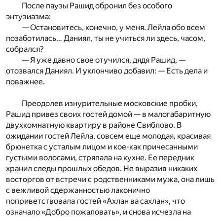
После паузы Рашид обронил без особого
энтузиазма:
— Остановитесь, конечно, у меня. Лейла обо всем
позаботилась… Даниял, ты не учиться ли здесь, часом,
собрался?
— Я уже давно свое отучился, дядя Рашид, —
отозвался Даниял. И уклончиво добавил: — Есть дела и
поважнее.
Преодолев изнурительные московские пробки,
Рашид привез своих гостей домой — в малогабаритную
двухкомнатную квартиру в районе Свиблово. В
ожидании гостей Лейла, совсем еще молодая, красивая
брюнетка с усталым лицом и кое-как причесанными
густыми волосами, стряпала на кухне. Ее передник
хранил следы прошлых обедов. Не выразив никаких
восторгов от встречи с родственниками мужа, она лишь
с вежливой сдержанностью лаконично
поприветствовала гостей «Ахлан ва сахлан», что
означало «Добро пожаловать», и снова исчезла на