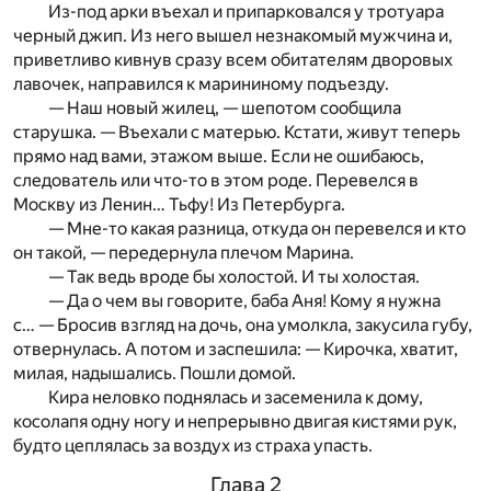
Из-под арки въехал и припарковался у тротуара
черный джип. Из него вышел незнакомый мужчина и,
приветливо кивнув сразу всем обитателям дворовых
лавочек, направился к марининому подъезду.
— Наш новый жилец, — шепотом сообщила
старушка. — Въехали с матерью. Кстати, живут теперь
прямо над вами, этажом выше. Если не ошибаюсь,
следователь или что-то в этом роде. Перевелся в
Москву из Ленин… Тьфу! Из Петербурга.
— Мне-то какая разница, откуда он перевелся и кто
он такой, — передернула плечом Марина.
— Так ведь вроде бы холостой. И ты холостая.
— Да о чем вы говорите, баба Аня! Кому я нужна
с… — Бросив взгляд на дочь, она умолкла, закусила губу,
отвернулась. А потом и заспешила: — Кирочка, хватит,
милая, надышались. Пошли домой.
Кира неловко поднялась и засеменила к дому,
косолапя одну ногу и непрерывно двигая кистями рук,
будто цеплялась за воздух из страха упасть.
Глава 2