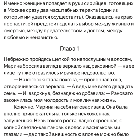
Именно женщина попадает в руки сирийцев, готовящих
в Москве сразу два масштабных теракта (один из
которых им удается осуществить). Оказавшись на краю
пропасти, ей предстоит сделать выбор между жизнью и
смертью, между предательством и долгом, между
любовью и ненавистью.
Глава 1
Небрежно пройдясь щеткой по непослушным волосам,
Марина бросила взгляд в зеркало над раковиной — на ее
лице тут же отразилось мрачное недовольство.
— На кого ж я стала похожа, — проворчала она,
отворачиваясь от зеркала. — А ведь мне всего двадцать
семь. — И, вздохнув, безнадежно добавила: — Рановато
закончилась моя молодость и моя личная жизнь.
Конечно, Марина на себя наговаривала. Она была
вполне привлекательна, только неухоженная,
запущенная. Невысокого роста, ладно скроенная, с
копной светло-каштановых волос и васильковыми
глазами — да с такой внешностью вполне можно было