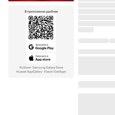
В приложении удобнее
RuStore
·
Samsung Galaxy Store
Huawei AppGallery
·
Xiaomi GetApps