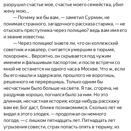
разрушил счастье мое, счастье моего семейства, убил
жену мою…
— Почему же бы вам, — заметил Сурмин, не
понимая странного, загадочного рассказа старика, — не
отыскать преступника через полицию? ведь вам имя его
и звание известны.
— Через полицию! знаете ли, что он коллежский
советник и кавалер, считается умершим в тюрьме,
похоронен… Вероятно, он скрывается под чужим
именем и фальшивым паспортом, и после встречи со
мной не останется ни одного часа в Москве. Что ж, если
бы его нашли и задержали, прошлого не воротишь,
решенного не перерешишь. Только одним бы
несчастным было больше на свете. Я так, сгоряча, не
раздумав хорошо, погнался было за ним. Но это
длинная, несчастная история; когда-нибудь расскажу
вам ее; Бог даст, ближе познакомимся. Сколько лет не
видал я этого злодея, — продолжал он немного
погодя, — с лишком пятнадцать лет. Пятнадцать лет
угрызения совести, страх попасть опять в тюрьму, из