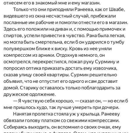
отнесем его в знакомый мне и ему магазин.
Только что они приподняли Ранеева, как от Швабе,
видевшего из окна несчастный случай, прибежали
посланные им рабочие и помогли отнести его в магазин.
Здесь его положили на диван и, с помощью примочек и
спиртов, успели привести в чувство. Рана была легкая,
но могла быть смертельна, если б он ударился о тумбу
полувершком ближе к виску. Кровь из нее уняли
компрессом из арники. Отдохнув немного, он
осмотрелся, перекрестился, пожал руку Сурмину и
попросил оптика приказать достать ему извозчика,
сказав улицу своей квартиры. Сурмин решительно
объявил, что не отпустит его одного и сам доставит
домой. Старику оставалось только поблагодарить за
дружеское одолжение.
— Я чувствую себя хорошо, — сказал он, — но если б
мне пришлось худо, так лучше умереть при дочери.
Нанятая пролетка стояла уж у крыльца. Ранееву
обвязали голову платком со свежими компрессами.
Собираясь выходить, он вспомнил о своих очках, ему