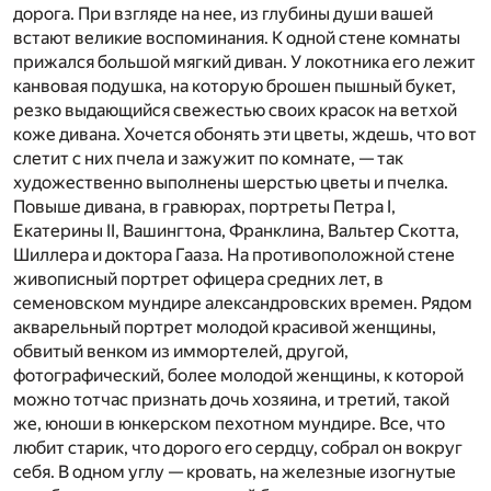
дорога. При взгляде на нее, из глубины души вашей
встают великие воспоминания. К одной стене комнаты
прижался большой мягкий диван. У локотника его лежит
канвовая подушка, на которую брошен пышный букет,
резко выдающийся свежестью своих красок на ветхой
коже дивана. Хочется обонять эти цветы, ждешь, что вот
слетит с них пчела и зажужит по комнате, — так
художественно выполнены шерстью цветы и пчелка.
Повыше дивана, в гравюрах, портреты Петра I,
Екатерины II, Вашингтона, Франклина, Вальтер Скотта,
Шиллера и доктора Гааза. На противоположной стене
живописный портрет офицера средних лет, в
семеновском мундире александровских времен. Рядом
акварельный портрет молодой красивой женщины,
обвитый венком из иммортелей, другой,
фотографический, более молодой женщины, к которой
можно тотчас признать дочь хозяина, и третий, такой
же, юноши в юнкерском пехотном мундире. Все, что
любит старик, что дорого его сердцу, собрал он вокруг
себя. В одном углу — кровать, на железные изогнутые