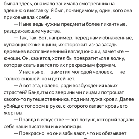
бывал здесь, она мало занимала смотревших на
здешнюю выставку. Я был, по-видимому, один, кого она
приковывала к себе.
— Ныне ведь нужны предметы более пикантные,
раздражающие чувства.
— Так, так. Вот, например, перед нами обнаженные,
купающиеся женщины; их сторожит из-за засады
деревьев воспламененный взгляд юноши, заметьте —
юноши. Он, кажется, хотел бы превратиться в волну,
которая скатывается по их прекрасным формам.
— У нас ныне, — заметил молодой человек, — не
только юношей, но и детей нет.
— А вот эта, налево, ради возбуждения каких
страстей? Бандиты со звериными лицами потрошат
какого-то путешественника, под ним лужа крови. Далее
убийца с топором в руке, с которого капает кровь его
жертвы.
— Правда в искусстве — вот лозунг, который задали
себе наши писатели и живописцы.
— Прекрасно, но они забывают, что их обязывает