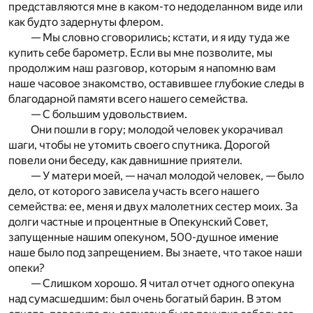
представляются мне в каком-то недоделанном виде или
как будто задернуты флером.
— Мы словно сговорились; кстати, и я иду туда же
купить себе барометр. Если вы мне позволите, мы
продолжим наш разговор, которым я напомню вам
наше часовое знакомство, оставившее глубокие следы в
благодарной памяти всего нашего семейства.
— С большим удовольствием.
Они пошли в гору; молодой человек укорачивал
шаги, чтобы не утомить своего спутника. Дорогой
повели они беседу, как давнишние приятели.
— У матери моей, — начал молодой человек, — было
дело, от которого зависела участь всего нашего
семейства: ее, меня и двух малолетних сестер моих. За
долги частные и процентные в Опекунский Совет,
запущенные нашим опекуном, 500-душное имение
наше было под запрещением. Вы знаете, что такое наши
опеки?
— Слишком хорошо. Я читал отчет одного опекуна
над сумасшедшим: был очень богатый барин. В этом