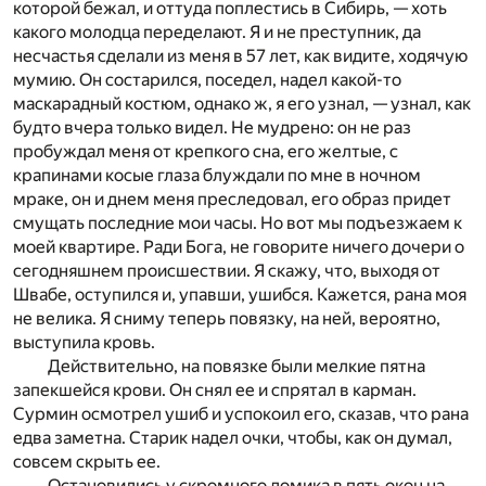
которой бежал, и оттуда поплестись в Сибирь, — хоть
какого молодца переделают. Я и не преступник, да
несчастья сделали из меня в 57 лет, как видите, ходячую
мумию. Он состарился, поседел, надел какой-то
маскарадный костюм, однако ж, я его узнал, — узнал, как
будто вчера только видел. Не мудрено: он не раз
пробуждал меня от крепкого сна, его желтые, с
крапинами косые глаза блуждали по мне в ночном
мраке, он и днем меня преследовал, его образ придет
смущать последние мои часы. Но вот мы подъезжаем к
моей квартире. Ради Бога, не говорите ничего дочери о
сегодняшнем происшествии. Я скажу, что, выходя от
Швабе, оступился и, упавши, ушибся. Кажется, рана моя
не велика. Я сниму теперь повязку, на ней, вероятно,
выступила кровь.
Действительно, на повязке были мелкие пятна
запекшейся крови. Он снял ее и спрятал в карман.
Сурмин осмотрел ушиб и успокоил его, сказав, что рана
едва заметна. Старик надел очки, чтобы, как он думал,
совсем скрыть ее.
Остановились у скромного домика в пять окон на