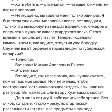
— Хоть убейте, — отвечал он, — ни вашего имени, ни
вас не припомню.
— Не мудрено: вы видели меня только один раз. Я
был тогда еще очень молодой человек, лет двадцати,
только что выпорхнул из гнезда гвардейских юнкеров и
оперился в мундире кавалергардского полка. С того
времени прошло десять лет. Теперь, я сделался
кампаньяром и, как видите, отпустил уже бородку.
Служили вы в Приречье вторым лицом по губернской
иерархии?
— Точно так.
— Вас зовут Михаил Аполлоныч Ранеев.
— Это имя мое.
— Вот видите, как я вас помню, или, лучше сказать,
помнит вас мое сердце. Но я не желаю, чтобы
посторонние, останавливающиеся здесь, слышали наш
разговор. Вы, кажется, шли в гору Кузнецкого моста?
— Да, я шел к оптику Швабе купить себе зрение. Без
очков, которые, к горю моему, по старческой
рассеянности затерял, все предметы в природе