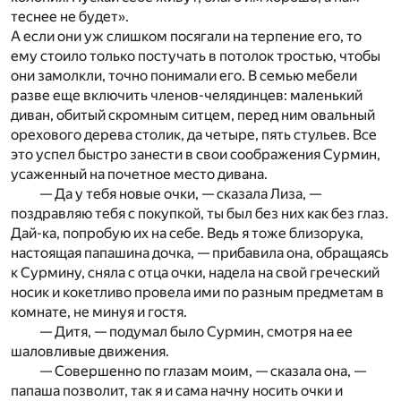
теснее не будет».
А если они уж слишком посягали на терпение его, то
ему стоило только постучать в потолок тростью, чтобы
они замолкли, точно понимали его. В семью мебели
разве еще включить членов-челядинцев: маленький
диван, обитый скромным ситцем, перед ним овальный
орехового дерева столик, да четыре, пять стульев. Все
это успел быстро занести в свои соображения Сурмин,
усаженный на почетное место дивана.
— Да у тебя новые очки, — сказала Лиза, —
поздравляю тебя с покупкой, ты был без них как без глаз.
Дай-ка, попробую их на себе. Ведь я тоже близорука,
настоящая папашина дочка, — прибавила она, обращаясь
к Сурмину, сняла с отца очки, надела на свой греческий
носик и кокетливо провела ими по разным предметам в
комнате, не минуя и гостя.
— Дитя, — подумал было Сурмин, смотря на ее
шаловливые движения.
— Совершенно по глазам моим, — сказала она, —
папаша позволит, так я и сама начну носить очки и