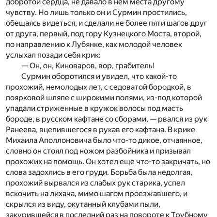
добротой сердца, не давало в нем места другому
чувству. Но лишь только он и Сурмин простились,
обещаясь видеться, и сделали не более пяти шагов друг
от друга, первый, под гору Кузнецкого Моста, второй,
по направлению к Лубянке, как молодой человек
услыхал позади себя крик:
— Он, он, Киноваров, вор, грабитель!
Сурмин оборотился и увидел, что какой-то
прохожий, немолодых лет, с седоватой бородкой, в
поярковой шляпе с широкими полями, из-под которой
упадали стриженные в кружок волосы под масть
бороде, в русском кафтане со сборами, — рвался из рук
Ранеева, вцепившегося в рукав его кафтана. В крике
Михаила Аполлоновича было что-то дикое, отчаянное,
словно он стоял под ножом разбойника и призывал
прохожих на помощь. Он хотел еще что-то закричать, но
слова задохлись в его груди. Борьба была недолгая,
прохожий вырвался из слабых рук старика, успел
вскочить на лихача, мимо шагом проезжавшего, и
скрылся из виду, окутанный клубами пыли,
закурившейся в последний раз на повороте к Трубному