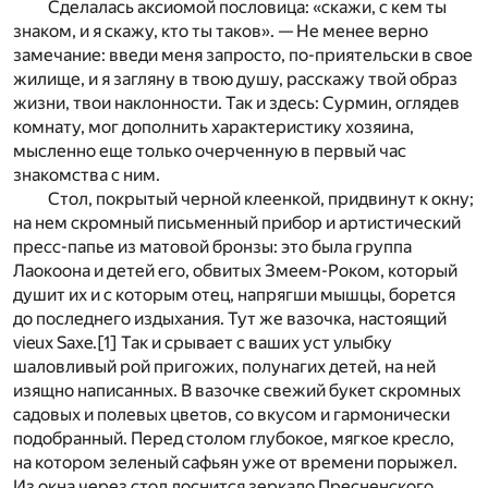
Сделалась аксиомой пословица: «скажи, с кем ты
знаком, и я скажу, кто ты таков». — Не менее верно
замечание: введи меня запросто, по-приятельски в свое
жилище, и я загляну в твою душу, расскажу твой образ
жизни, твои наклонности. Так и здесь: Сурмин, оглядев
комнату, мог дополнить характеристику хозяина,
мысленно еще только очерченную в первый час
знакомства с ним.
Стол, покрытый черной клеенкой, придвинут к окну;
на нем скромный письменный прибор и артистический
пресс-папье из матовой бронзы: это была группа
Лаокоона и детей его, обвитых Змеем-Роком, который
душит их и с которым отец, напрягши мышцы, борется
до последнего издыхания. Тут же вазочка, настоящий
vieux Saxe.
[1]
Так и срывает с ваших уст улыбку
шаловливый рой пригожих, полунагих детей, на ней
изящно написанных. В вазочке свежий букет скромных
садовых и полевых цветов, со вкусом и гармонически
подобранный. Перед столом глубокое, мягкое кресло,
на котором зеленый сафьян уже от времени порыжел.
Из окна через стол лоснится зеркало Пресненского