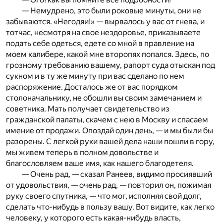
— Немудрено, это были роковые минуты, они не
забываются. «Негодяи!» — вырвалось у вас от гнева, и
тотчас, несмотря на свое нездоровье, приказываете
подать себе одеться, едете со мной в правление на
моем калибере, какой мне второпях попался. Здесь, по
грозному требованию вашему, рапорт суда отыскан под
сукном и в ту же минуту при вас сделано по нем
распоряжение. Досталось же от вас порядком
столоначальнику, не обошли вы своим замечанием и
советника. Мать получает свидетельство из
гражданской палаты, скачем с нею в Москву и спасаем
имение от продажи. Опоздай один день, — и мы были бы
разорены. С легкой руки вашей дела наши пошли в гору,
мы живем теперь в полном довольстве и
благословляем ваше имя, как нашего благодетеля.
— Очень рад, — сказал Ранеев, видимо просиявший
от удовольствия, — очень рад, — повторил он, пожимая
руку своего спутника, — что мог, исполняя свой долг,
сделать что-нибудь в пользу вашу. Вот видите, как легко
человеку, у которого есть какая-нибудь власть,