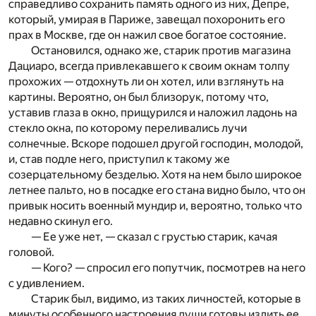
справедливо сохранить память одного из них, Депре,
который, умирая в Париже, завещал похоронить его
прах в Москве, где он нажил свое богатое состояние.
Остановился, однако же, старик против магазина
Дациаро, всегда привлекавшего к своим окнам толпу
прохожих — отдохнуть ли он хотел, или взглянуть на
картины. Вероятно, он был близорук, потому что,
уставив глаза в окно, прищурился и наложил ладонь на
стекло окна, по которому переливались лучи
солнечные. Вскоре подошел другой господин, молодой,
и, став подле него, приступил к такому же
созерцательному безделью. Хотя на нем было широкое
летнее пальто, но в посадке его стана видно было, что он
привык носить военный мундир и, вероятно, только что
недавно скинул его.
— Ее уже нет, — сказал с грустью старик, качая
головой.
— Кого? — спросил его попутчик, посмотрев на него
с удивлением.
Старик был, видимо, из таких личностей, которые в
минуты особенного настроения души готовы излить ее