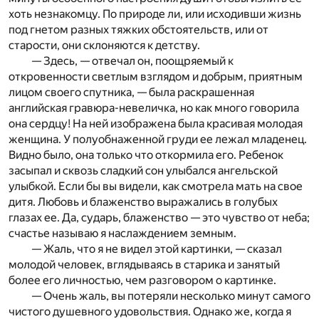
хоть незнакомцу. По природе ли, или исходивши жизнь
под гнетом разных тяжких обстоятельств, или от
старости, они склоняются к детству.
— Здесь, — отвечал он, поощряемый к
откровенности светлым взглядом и добрым, приятным
лицом своего спутника, — была раскрашенная
английская гравюра-невеличка, но как много говорила
она сердцу! На ней изображена была красивая молодая
женщина. У полуобнаженной груди ее лежал младенец.
Видно было, она только что откормила его. Ребенок
засыпал и сквозь сладкий сон улыбался ангельской
улыбкой. Если бы вы видели, как смотрела мать на свое
дитя. Любовь и блаженство выражались в голубых
глазах ее. Да, сударь, блаженство — это чувство от неба;
счастье называю я наслаждением земным.
— Жаль, что я не видел этой картинки, — сказал
молодой человек, вглядываясь в старика и занятый
более его личностью, чем разговором о картинке.
— Очень жаль, вы потеряли несколько минут самого
чистого душевного удовольствия. Однако же, когда я