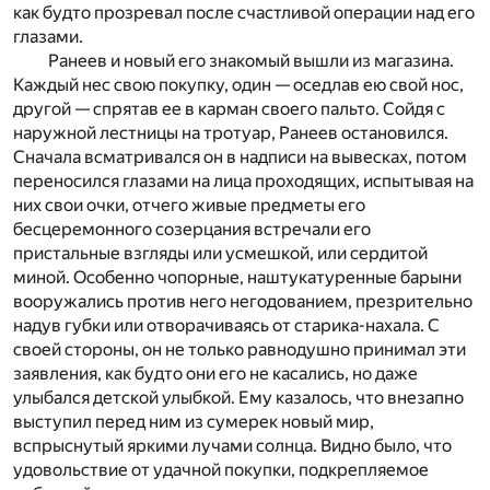
как будто прозревал после счастливой операции над его
глазами.
Ранеев и новый его знакомый вышли из магазина.
Каждый нес свою покупку, один — оседлав ею свой нос,
другой — спрятав ее в карман своего пальто. Сойдя с
наружной лестницы на тротуар, Ранеев остановился.
Сначала всматривался он в надписи на вывесках, потом
переносился глазами на лица проходящих, испытывая на
них свои очки, отчего живые предметы его
бесцеремонного созерцания встречали его
пристальные взгляды или усмешкой, или сердитой
миной. Особенно чопорные, наштукатуренные барыни
вооружались против него негодованием, презрительно
надув губки или отворачиваясь от старика-нахала. С
своей стороны, он не только равнодушно принимал эти
заявления, как будто они его не касались, но даже
улыбался детской улыбкой. Ему казалось, что внезапно
выступил перед ним из сумерек новый мир,
вспрыснутый яркими лучами солнца. Видно было, что
удовольствие от удачной покупки, подкрепляемое