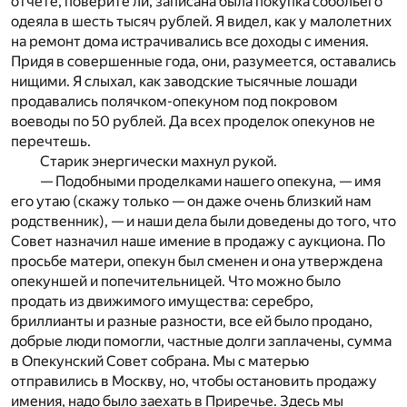
отчете, поверите ли, записана была покупка собольего
одеяла в шесть тысяч рублей. Я видел, как у малолетних
на ремонт дома истрачивались все доходы с имения.
Придя в совершенные года, они, разумеется, оставались
нищими. Я слыхал, как заводские тысячные лошади
продавались полячком-опекуном под покровом
воеводы по 50 рублей. Да всех проделок опекунов не
перечтешь.
Старик энергически махнул рукой.
— Подобными проделками нашего опекуна, — имя
его утаю (скажу только — он даже очень близкий нам
родственник), — и наши дела были доведены до того, что
Совет назначил наше имение в продажу с аукциона. По
просьбе матери, опекун был сменен и она утверждена
опекуншей и попечительницей. Что можно было
продать из движимого имущества: серебро,
бриллианты и разные разности, все ей было продано,
добрые люди помогли, частные долги заплачены, сумма
в Опекунский Совет собрана. Мы с матерью
отправились в Москву, но, чтобы остановить продажу
имения, надо было заехать в Приречье. Здесь мы