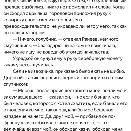
поданы были новые, в футляре. О том, что купленные им
прежде разбились, никто не промолвил ни слова. Когда
он сходил с крыльца, городовой приложил руку к
козырьку своего кепи и спросил его
превосходительство, не украдено ли чего у него, так как
он гнался за вором.
— Ничего, голубчик, — отвечал Ранеев, немного
смутившись, — благодарю, ни на ком не взыскиваю,
ничего не ищу, не доводи об этом до начальства.
Украдкой он сунул ему в руку серебряную монету,
какая у него случилась.
Сели на извозчика, приказано было ехать не шибко.
Дорогой старик, оправясь, первый заговорил со своим
спутником:
— Многие, после происшествия со мной, почли меня
за сумасшедшего, — сказал он, — но если б знали, кто
был человек, которого я хотел схватить, если б знали его
отношения ко мне, так оправдали бы мое бешеное
нападение на него. Да, друг мой, — прибавил он по-
французски, чтобы извозчик не понял его, — это
величайший враг мой, он обокрал казну, обокрал меня,