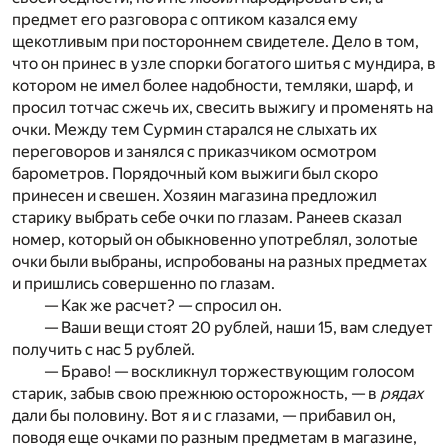
предмет его разговора с оптиком казался ему
щекотливым при постороннем свидетеле. Дело в том,
что он принес в узле спорки богатого шитья с мундира, в
котором не имел более надобности, темляки, шарф, и
просил тотчас сжечь их, свесить выжигу и променять на
очки. Между тем Сурмин старался не слыхать их
переговоров и занялся с приказчиком осмотром
барометров. Порядочный ком выжиги был скоро
принесен и свешен. Хозяин магазина предложил
старику выбрать себе очки по глазам. Ранеев сказал
номер, который он обыкновенно употреблял, золотые
очки были выбраны, испробованы на разных предметах
и пришлись совершенно по глазам.
— Как же расчет? — спросил он.
— Ваши вещи стоят 20 рублей, наши 15, вам следует
получить с нас 5 рублей.
— Браво! — воскликнул торжествующим голосом
старик, забыв свою прежнюю осторожность, — в
рядах
дали бы половину. Вот я и с глазами, — прибавил он,
поводя еще очками по разным предметам в магазине,