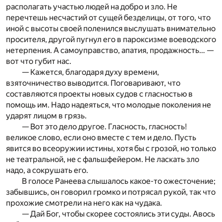
располагать участью людей на добро и зло. Не
перечтешь несчастий от сущей безделицы, от того, что
иной с высоты своей поленился выслушать внимательно
просителя, другой пугнул его в пароксизме воеводского
нетерпения. А самоуправство, апатия, продажность… —
вот что губит нас.
— Кажется, благодаря духу времени,
взяточничество выводится. Поговаривают, что
составляются проекты новых судов с гласностью в
помощь им. Надо надеяться, что молодые поколения не
ударят лицом в грязь.
— Вот это дело другое. Гласность, гласность!
великое слово, если оно вместе с тем и дело. Пусть
явится во всеоружии истины, хотя бы с грозой, но только
не театральной, не с фальшфейером. Не ласкать зло
надо, а сокрушать его.
В голосе Ранеева слышалось какое-то ожесточение;
забывшись, он говорил громко и потрясал рукой, так что
прохожие смотрели на него как на чудака.
— Дай Бог, чтобы скорее состоялись эти суды. Авось