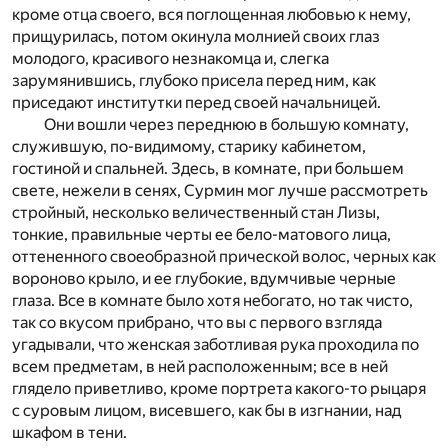
кроме отца своего, вся поглощенная любовью к нему,
прищурилась, потом окинула молнией своих глаз
молодого, красивого незнакомца и, слегка
зарумянившись, глубоко присела перед ним, как
приседают институтки перед своей начальницей.
Они вошли через переднюю в большую комнату,
служившую, по-видимому, старику кабинетом,
гостиной и спальней. Здесь, в комнате, при большем
свете, нежели в сенях, Сурмин мог лучше рассмотреть
стройный, несколько величественный стан Лизы,
тонкие, правильные черты ее бело-матового лица,
оттененного своеобразной прической волос, черных как
вороново крыло, и ее глубокие, вдумчивые черные
глаза. Все в комнате было хотя небогато, но так чисто,
так со вкусом прибрано, что вы с первого взгляда
угадывали, что женская заботливая рука проходила по
всем предметам, в ней расположенным; все в ней
глядело приветливо, кроме портрета какого-то рыцаря
с суровым лицом, висевшего, как бы в изгнании, над
шкафом в тени.