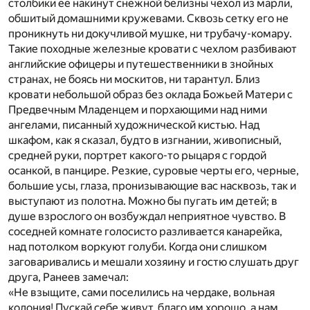
столбики ее накинут снежной белизны чехол из марли,
обшитый домашними кружевами. Сквозь сетку его не
проникнуть ни докучливой мушке, ни трубачу-комару.
Такие походные железные кровати с чехлом разбивают
английские офицеры и путешественники в знойных
странах, не боясь ни москитов, ни тарантул. Близ
кровати небольшой образ без оклада Божьей Матери с
Предвечным Младенцем и порхающими над ними
ангелами, писанный художнической кистью. Над
шкафом, как я сказал, будто в изгнании, живописный,
средней руки, портрет какого-то рыцаря с гордой
осанкой, в панцире. Резкие, суровые черты его, черные,
большие усы, глаза, пронизывающие вас насквозь, так и
выступают из полотна. Можно бы пугать им детей; в
душе взрослого он возбуждал неприятное чувство. В
соседней комнате голосисто разливается канарейка,
над потолком воркуют голуби. Когда они слишком
заговаривались и мешали хозяину и гостю слушать друг
друга, Ранеев замечал:
«Не взыщите, сами поселились на чердаке, вольная
колония! Пускай себе живут, благо им хорошо, а нам