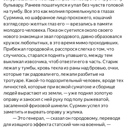
бульвару. Ранеев пошатнулся и упал без чувств головой
на тумбу. Все это как молния промелькнуло в глазах
Сурмина, но шафранное лицо прохожего, кошачий
взгляд серо-желтых глаз его — врезались в памяти
молодого человека. Пока он суетился около своего
нового знакомца и звал городового, давно образовался
кружок любопытных, в это время мимо проходивших.
Прибежал городовой и, расспрося слегка о том, что
случилось, старался поднять упавшего, между тем
выкликал извозчика, чтоб отвезти его в часть. Старик
лежал у тумбы, кровь текла из раны над бровью, очки,
которые так радовали его, лежали разбитые на
тротуаре. Какой-то подозрительный человек, вроде тех
личностей, которые при всякой суматохе и сборище
людей вырастают из земли, — уже поднял золотую
оправу и заносил с ней руку под полу рыжеватой,
засаленной фризовой шинели. Сурмин успел это
заметить и вырвать оправу у жулика.
— Это генерал, — сказал он городовому, переводя
для изящного эффекта статский чин на военный, —