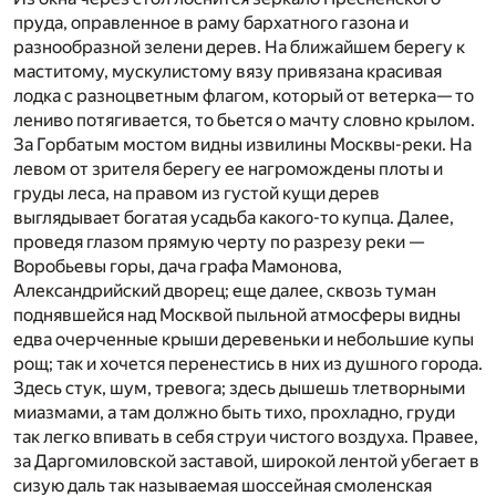
пруда, оправленное в раму бархатного газона и
разнообразной зелени дерев. На ближайшем берегу к
маститому, мускулистому вязу привязана красивая
лодка с разноцветным флагом, который от ветерка— то
лениво потягивается, то бьется о мачту словно крылом.
За Горбатым мостом видны извилины Москвы-реки. На
левом от зрителя берегу ее нагромождены плоты и
груды леса, на правом из густой кущи дерев
выглядывает богатая усадьба какого-то купца. Далее,
проведя глазом прямую черту по разрезу реки —
Воробьевы горы, дача графа Мамонова,
Александрийский дворец; еще далее, сквозь туман
поднявшейся над Москвой пыльной атмосферы видны
едва очерченные крыши деревеньки и небольшие купы
рощ; так и хочется перенестись в них из душного города.
Здесь стук, шум, тревога; здесь дышешь тлетворными
миазмами, а там должно быть тихо, прохладно, груди
так легко впивать в себя струи чистого воздуха. Правее,
за Даргомиловской заставой, широкой лентой убегает в
сизую даль так называемая шоссейная смоленская