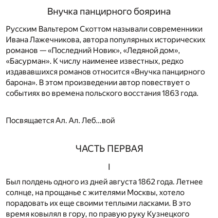
Внучка панцирного боярина
Русским Вальтером Скоттом называли современники
Ивана Лажечникова, автора популярных исторических
романов — «Последний Новик», «Ледяной дом»,
«Басурман». К числу наименее известных, редко
издававшихся романов относится «Внучка панцирного
барона». В этом произведении автор повествует о
событиях во времена польского восстания 1863 года.
Посвящается Ал. Ал. Леб…вой
ЧАСТЬ ПЕРВАЯ
I
Был полдень одного из дней августа 1862 года. Летнее
солнце, на прощанье с жителями Москвы, хотело
порадовать их еще своими теплыми ласками. В это
время ковылял в гору, по правую руку Кузнецкого