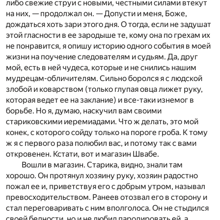
либо свежие струи с новыми, честными силами втекут
на них, — продолжал он. — Допусти и меня, Боже,
дождаться хоть зари этого дня. О тогда, если не задушат
этой гласности в ее зародыше те, кому она по грехам их
не понравится, я опишу историю одного события в моей
жизни на поучение следователям и судьям. Да, друг
мой, есть в ней чудеса, которые и не снились нашим
мудрецам-обличителям. Сильно боролся я с людской
злобой и коварством (только глупая овца лижет руку,
которая ведет ее на заклание) и все-таки изнемог в
борьбе. Но я, думаю, наскучил вам своими
стариковскими иеремиадами. Что ж делать, это мой
конек, с которого сойду только на пороге гроба. К тому
ж я с первого раза полюбил вас, и потому так с вами
откровенен. Кстати, вот и магазин Швабе.
Вошли в магазин. Старика, видно, знали там
хорошо. Он протянул хозяину руку, хозяин радостно
пожал ее и, приветствуя его с добрым утром, называл
превосходительством. Ранеев отозвал его в сторону и
стал переговаривать с ним вполголоса. Он не стыдился
своей бедности, но и не любил пародировать ей, а