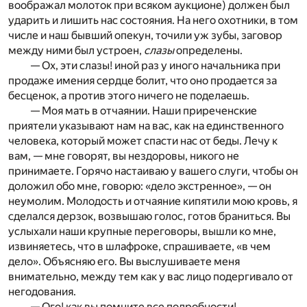
воображал молоток при всяком аукционе) должен был
ударить и лишить нас состояния. На него охотники, в том
числе и наш бывший опекун, точили уж зубы, заговор
между ними был устроен,
слазы
определены.
— Ох, эти слазы! иной раз у иного начальника при
продаже имения сердце болит, что оно продается за
бесценок, а против этого ничего не поделаешь.
— Моя мать в отчаянии. Наши приреченские
приятели указывают нам на вас, как на единственного
человека, который может спасти нас от беды. Лечу к
вам, — мне говорят, вы нездоровы, никого не
принимаете. Горячо настаиваю у вашего слуги, чтобы он
доложил обо мне, говорю: «дело экстренное», — он
неумолим. Молодость и отчаяние кипятили мою кровь, я
сделался дерзок, возвышаю голос, готов браниться. Вы
услыхали наши крупные переговоры, вышли ко мне,
извиняетесь, что в шлафроке, спрашиваете, «в чем
дело». Объясняю его. Вы выслушиваете меня
внимательно, между тем как у вас лицо подергивало от
негодования.
— Ого! как вы помните все подробности!