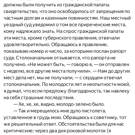
должны были получить из гражданской палаты
свидетельство, что оно освободилось от запрещения по
частным долгам и казенным повинностям. Наш местный
уездный суд уведомил о том все приреченские места,
кому надлежало знать. На спрос гражданской палаты
эти места, кроме губернского правления, отвечали
удовлетворительно. Обращаюсь в правление,
показываю номер и число, за которыми послан рапорт
суда. Столоначальник отзывается, что рапорта не
получено. «Не может быть, — говорю я, — он отправлен
с неделю, все другие места получили». — Нам до других
мест дела нет, мы не получали, — с сердцем отвечал
столоначальник. По молодости лет и неопытности моей,
я думал, что если предложу
благодарность,
так навлеку
на себя страшные последствия.
— Хе, хе, хе, видно, молодо-зелено было.
— Так и мерещилось мне дуло пистолета,
уставленное в грудь мою. Обращаюсь к советнику, тот
же решительный ответ. Обстоятельства были для нас
критические; через два дня роковой молоток (я