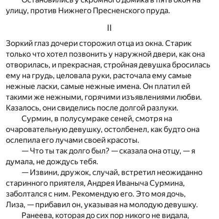
улицу, против Нижнего Пресненского пруда.
II
Зоркий глаз дочери сторожил отца из окна. Старик
только что хотел позвонить у наружной двери, как она
отворилась, и прекрасная, стройная девушка бросилась
ему на грудь, целовала руки, расточала ему самые
нежные ласки, самые нежные имена. Он платил ей
такими же нежными, горячими изъявлениями любви.
Казалось, они свиделись после долгой разлуки.
Сурмин, в полусумраке сеней, смотря на
очаровательную девушку, остолбенел, как будто она
ослепила его лучами своей красоты.
— Что ты так долго был? — сказала она отцу, — я
думала, не дождусь тебя.
— Извини, дружок, случай, встретил неожиданно
старинного приятеля, Андрея Иваныча Сурмина,
заболтался с ним. Рекомендую его. Это моя дочь,
Лиза, — прибавил он, указывая на молодую девушку.
Ранеева, которая до сих пор никого не видала,