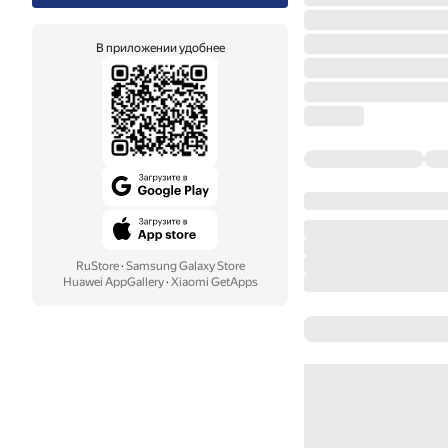
В приложении удобнее
RuStore
·
Samsung Galaxy Store
Huawei AppGallery
·
Xiaomi GetApps