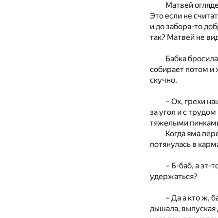
Матвей огляде
Это если не счита
и до забора-то до
так? Матвей не ви
Бабка бросила
собирает потом и 
скучно.
– Ох, грехи н
за угол и с трудо
тяжелыми пинками 
Когда яма пер
потянулась в карм
– Б-баб, а эт-
удержаться?
– Да а кто ж, 
дышала, выпуская 