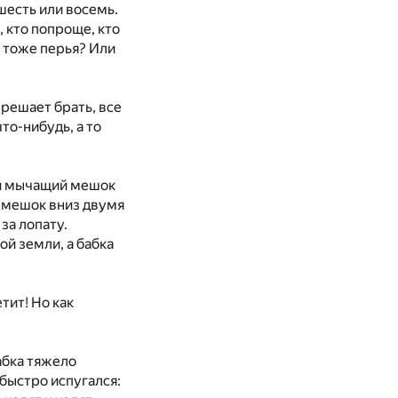
шесть или восемь.
, кто попроще, кто
х тоже перья? Или
зрешает брать, все
то-нибудь, а то
 и мычащий мешок
а мешок вниз двумя
за лопату.
ой земли, а бабка
етит! Но как
бабка тяжело
 быстро испугался: