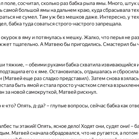
л поле, сосчитал, сколько раз бабка рыла ямы. Много, штук 
ть самой большой ямы на дальнем краю, куда сбрасывала тех
браться не сумел. Там уж без мешков даже. Интересно, у те
дел, бабка туда соваться строго-настрого запрещала.
 окурок в яму и потянулась к мешку. Жалко, что перья не ра
жжет тщательно. А Матвею бы пригодились. Смастерил бы ч
аши тяжкие, – обеими руками бабка схватила извивающийся
м подтащила его к яме. Остановилась, отдышалась и сбросил
(Матвей еще раз сладко представил). Затем снова взялась 
естала быть ямой и стала просто участком слегка взрыхленн
ан за новой самокруткой, Матвей рискнул.
то к-кто? Опять, д-да? – глупые вопросы, сейчас бабка как отв
балбес ты этакий! Опять, ясное дело! Ходят они, судят они! – 
дым. Матвей сначала обрадовался, что не ругается, а потом