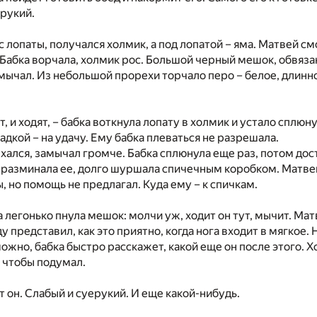
ерукий.
с лопаты, получался холмик, а под лопатой – яма. Матвей см
Бабка ворчала, холмик рос. Большой черный мешок, обвяза
мычал. Из небольшой прорехи торчало перо – белое, длинн
ят, и ходят, – бабка воткнула лопату в холмик и устало сплюн
адкой – на удачу. Ему бабка плеваться не разрешала.
ался, замычал громче. Бабка сплюнула еще раз, потом дос
 разминала ее, долго шуршала спичечным коробком. Матвей
, но помощь не предлагал. Куда ему – к спичкам.
а легонько пнула мешок: молчи уж, ходит он тут, мычит. Ма
ду представил, как это приятно, когда нога входит в мягкое.
ожно, бабка быстро расскажет, какой еще он после этого. Х
, чтобы подумал.
т он. Слабый и суерукий. И еще какой-нибудь.