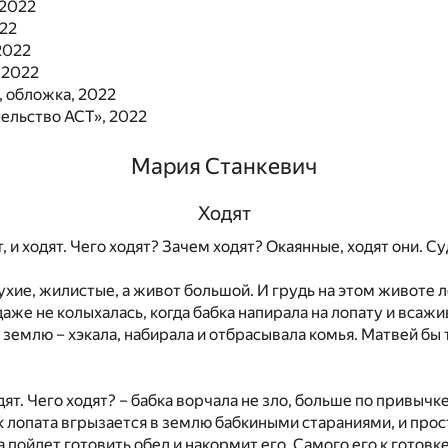
 2022
022
2022
 2022
, обложка, 2022
ельство АСТ», 2022
Мария Станкевич
Ходят
ят, и ходят. Чего ходят? Зачем ходят? Окаянные, ходят они. Су
сухие, жилистые, а живот большой. И грудь на этом животе
даже не колыхалась, когда бабка напирала на лопату и всажи
емлю – хэкала, набирала и отбрасывала комья. Матвей бы т
одят. Чего ходят? – бабка ворчала не зло, больше по привычк
ак лопата вгрызается в землю бабкиными стараниями, и прос
а пойдет готовить обед и накормит его. Самого его к готовке