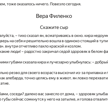
м, тоже оказалось ничего. Повезло сегодня.
Вера Филенко
Скажите сыр
жалуйста, – тихо сказал ян, всматриваясь в окно. кира недо
 дверь на себя и решительно вошла в одиноко стоящий в тупи
а». внутри отчетливо пахло краской и козлом.
! какие люди! – радостно закричал седой здоровяк в белом ф
дними губами сказала кира и лучезарно улыбнулась: – добрый
ьно резво для своего возраста выскочил из-за прилавка и п
как алебарда, точно целясь ему в живот. ян ловко перехвати
атие.
ами, соседи? далеко вас занесло от дома, – здоровяк улыбал
о губы сейчас сомкнутся у него на затылке, и голова отвалит