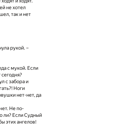
 ходят и ходят.
ей не хотел
шел, так и нет
нула рукой. –
да с мукой. Если
г сегодня?
л с забора и
гать?! Ноги
вушки нет-нет, да
чет. Не по-
то ли? Если Судный
бы этих ангелов!