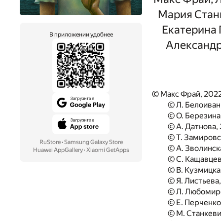
Мария Станк
Екатерина 
В приложении удобнее
Александр
©
Макс Фрай, 202
© Л. Белоиван
© О. Березина
© А. Датнова,
© Т. Замировс
RuStore
·
Samsung Galaxy Store
© А. Зволинск
Huawei AppGallery
·
Xiaomi GetApps
© С. Кащавцев
© В. Кузмицка
© Я. Листьева
© Л. Любомир
© Е. Перченко
© М. Станкеви