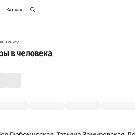
Каталог
айн книгу
ры в человека
Лея Любомирская, Татьяна Замировская, Ло