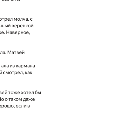
отрел молча, с
нный веревкой,
ое. Наверное,
ула. Матвей
тала из кармана
 смотрел, как
твей тоже хотел бы
 Но о таком даже
орошо, если в