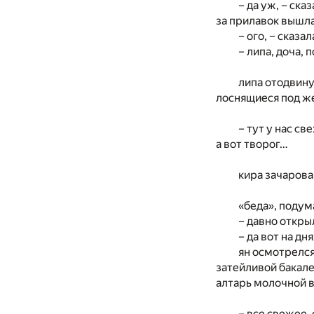
– да уж, – ск
за прилавок вышла
– ого, – сказа
– липа, доча, 
липа отодвину
лоснящиеся под ж
– тут у нас св
а вот творог…
кира зачарова
«беда», подума
– давно откры
– да вот на дн
ян осмотрелся
затейливой бакале
алтарь молочной 
– все свежее,