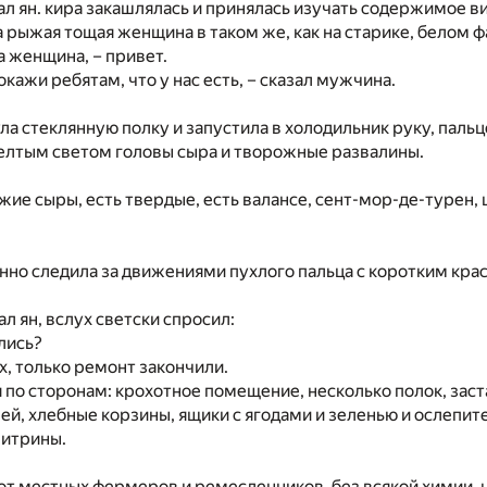
азал ян. кира закашлялась и принялась изучать содержимое в
 рыжая тощая женщина в таком же, как на старике, белом ф
ла женщина, – привет.
покажи ребятам, что у нас есть, – сказал мужчина.
ла стеклянную полку и запустила в холодильник руку, пальц
елтым светом головы сыра и творожные развалины.
ежие сыры, есть твердые, есть валансе, сент-мор-де-турен, 
нно следила за движениями пухлого пальца с коротким кра
л ян, вслух светски спросил:
лись?
ях, только ремонт закончили.
 по сторонам: крохотное помещение, несколько полок, зас
ей, хлебные корзины, ящики с ягодами и зеленью и ослепи
витрины.
 от местных фермеров и ремесленников, без всякой химии, 