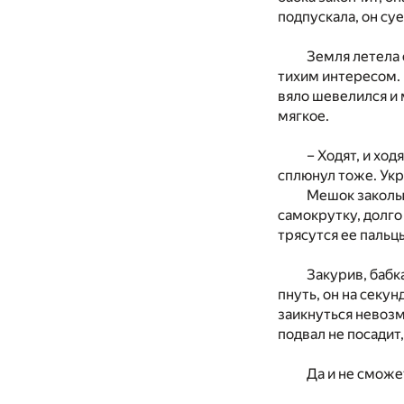
подпускала, он су
Земля летела 
тихим интересом. 
вяло шевелился и 
мягкое.
– Ходят, и ход
сплюнул тоже. Укр
Мешок заколых
самокрутку, долго
трясутся ее пальцы
Закурив, бабк
пнуть, он на секун
заикнуться невозм
подвал не посадит
Да и не сможе