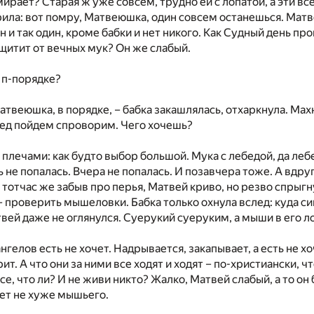
мирает? Старая ж уже совсем, трудно ей с лопатой, а эти все
рила: вот помру, Матвеюшка, один совсем останешься. Матв
н и так один, кроме бабки и нет никого. Как Судный день про
ащитит от вечных мук? Он же слабый.
в п-порядке?
Матвеюшка, в порядке, – бабка закашлялась, отхаркнула. Мах
бед пойдем спроворим. Чего хочешь?
плечами: как будто выбор большой. Мука с лебедой, да лебе
 не попалась. Вчера не попалась. И позавчера тоже. А вдру
тотчас же забыв про перья, Матвей криво, но резво спрыгну
– проверить мышеловки. Бабка только охнула вслед: куда си
ей даже не оглянулся. Суерукий суеруким, а мыши в его ло
нгелов есть не хочет. Надрывается, закапывает, а есть не хо
ит. А что они за ними все ходят и ходят – по-христиански, ч
се, что ли? И не живи никто? Жалко, Матвей слабый, а то он 
дет не хуже мышьего.