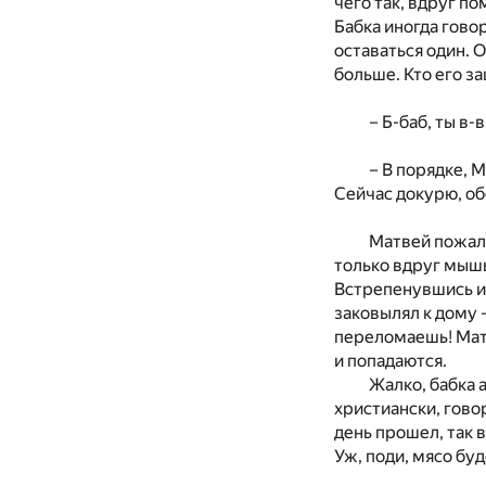
чего так, вдруг по
Бабка иногда гово
оставаться один. О
больше. Кто его з
– Б-баб, ты в-
– В порядке, 
Сейчас докурю, о
Матвей пожал 
только вдруг мышь
Встрепенувшись и 
заковылял к дому 
переломаешь! Матв
и попадаются.
Жалко, бабка а
христиански, говор
день прошел, так в
Уж, поди, мясо бу