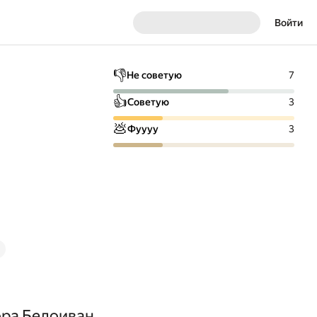
Войти
👎
Не советую
7
👍
Советую
3
💩
Фуууу
3
ра Белоиван,