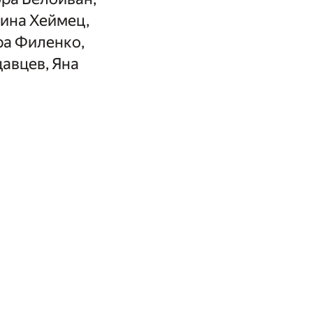
Нина Хеймец,
ра Филенко,
авцев, Яна