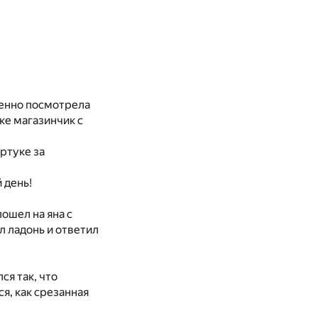
уменно посмотрела
ке магазинчик с
артуке за
 день!
ошел на яна с
л ладонь и ответил
ся так, что
ся, как срезанная