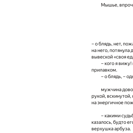
Мышье, впроче
– о блядь, нет, по
на него, потянула
вывеской «своя ед
– кого я вижу
прилавком.
– о блядь, – о
мужчина довол
рукой, вскинутой, 
на энергичное пож
– какими судьб
казалось, будто ег
верхушка арбуза.