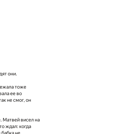
дят они.
 лежала тоже
вала ее во
ак не смог, он
е. Матвей висел на
то ждал: когда
 бабка не