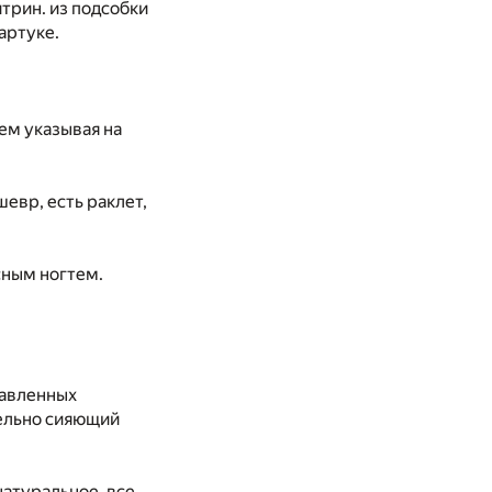
итрин. из подсобки
артуке.
ем указывая на
шевр, есть раклет,
сным ногтем.
тавленных
тельно сияющий
натуральное, все