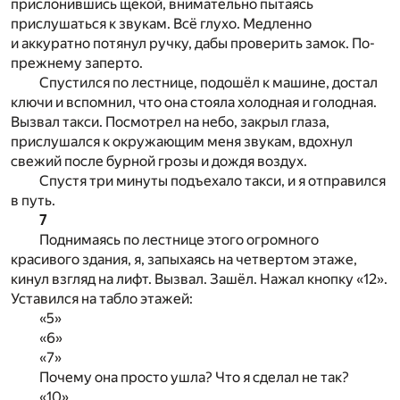
прислонившись щекой, внимательно пытаясь
прислушаться к звукам. Всё глухо. Медленно
и аккуратно потянул ручку, дабы проверить замок. По-
прежнему заперто.
Спустился по лестнице, подошёл к машине, достал
ключи и вспомнил, что она стояла холодная и голодная.
Вызвал такси. Посмотрел на небо, закрыл глаза,
прислушался к окружающим меня звукам, вдохнул
свежий после бурной грозы и дождя воздух.
Спустя три минуты подъехало такси, и я отправился
в путь.
7
Поднимаясь по лестнице этого огромного
красивого здания, я, запыхаясь на четвертом этаже,
кинул взгляд на лифт. Вызвал. Зашёл. Нажал кнопку «12».
Уставился на табло этажей:
«5»
«6»
«7»
Почему она просто ушла? Что я сделал не так?
«10»