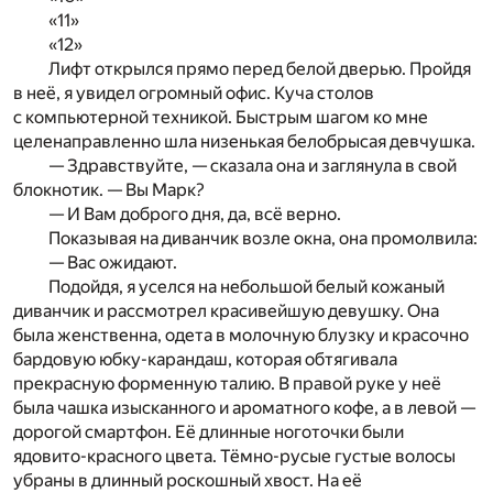
«11»
«12»
Лифт открылся прямо перед белой дверью. Пройдя
в неё, я увидел огромный офис. Куча столов
с компьютерной техникой. Быстрым шагом ко мне
целенаправленно шла низенькая белобрысая девчушка.
— Здравствуйте, — сказала она и заглянула в свой
блокнотик. — Вы Марк?
— И Вам доброго дня, да, всё верно.
Показывая на диванчик возле окна, она промолвила:
— Вас ожидают.
Подойдя, я уселся на небольшой белый кожаный
диванчик и рассмотрел красивейшую девушку. Она
была женственна, одета в молочную блузку и красочно
бардовую юбку-карандаш, которая обтягивала
прекрасную форменную талию. В правой руке у неё
была чашка изысканного и ароматного кофе, а в левой —
дорогой смартфон. Её длинные ноготочки были
ядовито-красного цвета. Тёмно-русые густые волосы
убраны в длинный роскошный хвост. На её