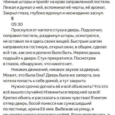
тёмные шторы и прилёг на краю заправленной постели.
Лежал и думал о ней, вспоминал её черты, её аромат.
Закрыл глаза, глубоко вдохнул и неожиданно заснул.
5
05:30
Проснулся от наглого стука в дверь. Подскочил,
поправил постель, раздвинул шторы, осмотрелся,
не оставил ли я здесь своих вещей. Быстрым шагом
направился в гостиную, открыл окно, в общем, сделал
всё так, как оно и должно было быть. Нервно дыша,
подошёл к двери. Стук прекратился. Посмотрев
в глазок, обнаружил, что никого нет.
Никаких движений, никаких звуков за дверью.
Может, это была Она? Дверь была же заперта, она
хотела попасть к себе домой, а тут закрыто.
Нужно срочно догнать её и всё объяснить! Что это
всё вышло случайно! Извиниться перед ней за всё!
Крепко обнять и рассказать о своих чувствах! Я мигом
отпер дверь, босой понесся как сумасшедший
по лестнице, крича Её имя. Выбежав на улицу, я
не увидел никого похожего на Неё. Разочаровавшись, я