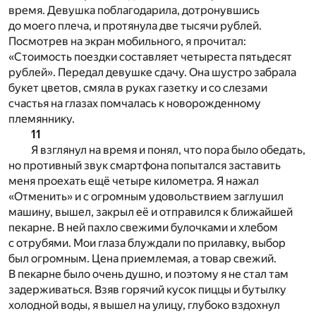
время. Девушка поблагодарила, дотронувшись
до моего плеча, и протянула две тысячи рублей.
Посмотрев на экран мобильного, я прочитал:
«Стоимость поездки составляет четыреста пятьдесят
рублей». Передал девушке сдачу. Она шустро забрала
букет цветов, смяла в руках газетку и со слезами
счастья на глазах помчалась к новорожденному
племяннику.
11
Я взглянул на время и понял, что пора было обедать,
но противный звук смартфона попытался заставить
меня проехать ещё четыре километра. Я нажал
«Отменить» и с огромным удовольствием заглушил
машину, вышел, закрыл её и отправился к ближайшей
пекарне. В ней пахло свежими булочками и хлебом
с отрубями. Мои глаза блуждали по прилавку, выбор
был огромным. Цена приемлемая, а товар свежий.
В пекарне было очень душно, и поэтому я не стал там
задерживаться. Взяв горячий кусок пиццы и бутылку
холодной воды, я вышел на улицу, глубоко вздохнул