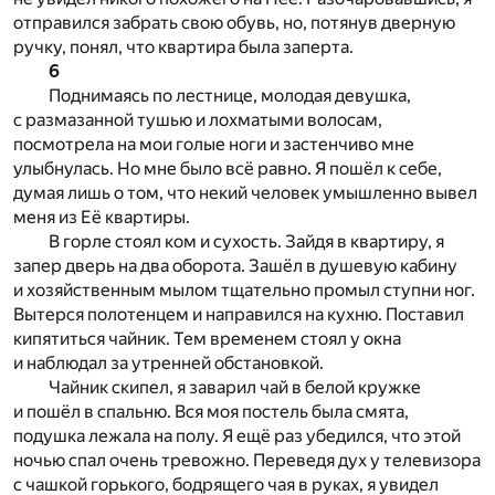
отправился забрать свою обувь, но, потянув дверную
ручку, понял, что квартира была заперта.
6
Поднимаясь по лестнице, молодая девушка,
с размазанной тушью и лохматыми волосам,
посмотрела на мои голые ноги и застенчиво мне
улыбнулась. Но мне было всё равно. Я пошёл к себе,
думая лишь о том, что некий человек умышленно вывел
меня из Её квартиры.
В горле стоял ком и сухость. Зайдя в квартиру, я
запер дверь на два оборота. Зашёл в душевую кабину
и хозяйственным мылом тщательно промыл ступни ног.
Вытерся полотенцем и направился на кухню. Поставил
кипятиться чайник. Тем временем стоял у окна
и наблюдал за утренней обстановкой.
Чайник скипел, я заварил чай в белой кружке
и пошёл в спальню. Вся моя постель была смята,
подушка лежала на полу. Я ещё раз убедился, что этой
ночью спал очень тревожно. Переведя дух у телевизора
с чашкой горького, бодрящего чая в руках, я увидел