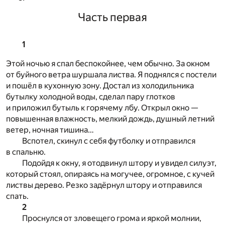
Часть первая
1
Этой ночью я спал беспокойнее, чем обычно. За окном
от буйного ветра шуршала листва. Я поднялся с постели
и пошёл в кухонную зону. Достал из холодильника
бутылку холодной воды, сделал пару глотков
и приложил бутыль к горячему лбу. Открыл окно —
повышенная влажность, мелкий дождь, душный летний
ветер, ночная тишина…
Вспотел, скинул с себя футболку и отправился
в спальню.
Подойдя к окну, я отодвинул штору и увидел силуэт,
который стоял, опираясь на могучее, огромное, с кучей
листвы дерево. Резко задёрнул штору и отправился
спать.
2
Проснулся от зловещего грома и яркой молнии,