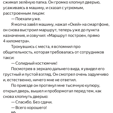
сжимал зелёную папка. Он громко хлопнул дверью,
усаживаясь в машину, и сказал с угрюмым,
расстроенным лицом:
— Поехали уже.
Я молча завёл машину, нажал «Окей» на смартфоне,
он снова выстроил маршрут, теперь уже до пункта
назначения, и озвучил: «Маршрут построен, прямо
4 километра».
Тронувшись с места, я вспомнил про
общительность, которая требовалась от сотрудников
такси:
— Солидный костюмчик!
Посмотрев в зеркало дальнего вида, я увидел его
грустный и пустой взгляд. Он смотрел очень задумчиво
и, естественно, ничего мне не ответил.
По приезде он протянул мне тысячную купюру,
открыл дверь, вышел и пробормотал перед тем, как
снова хлопнуть дверью:
— Спасибо. Без сдачи.
— Всего хорошего!