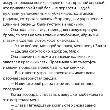
аккуратненьком носике сидели очки с красной оправой,
что придавало ей ещё больше дерзости. Над её
пухлыми, увлажнёнными губками располагалась
родинка, которая являлась её природным украшением.
Длинные ресницы были густыми и чёрными.
Она подняла взгляд, приподняв тонкую правую
бровь, смотря на меня своими глубокими, чёрными
глазами. Сделав глоток кофе, она сказала:
— Утро доброе, молодой человек, меня зовут Злата.
— Да, для кого-то оно и доброе. Марк.
Она своими нежными и тонкими пальчиками
залезла в красный клатч. Протянула мне смартфон
и ключи, порыскав в белой записной книжке:
— Вас с шести утра на парковке ожидает ваша
рабочая серебристая хёндай.
— Извините ещё раз за такое нелепое первое
опоздание.
Когда я собирался встать, к девушке подбежала та,
что встречала меня.
— Злата! Пятнадцатый компьютер снова завис!