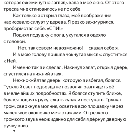
которая ежеминутно заглядывала в моё окно. От этого
треска мне становилось не по себе.
Как только я открыл глаза, моё воображение
нарисовало силуэт у дерева. Я резко зажмурился,
пробормотал себе: «СПИ!»
Поднял подушку с пола, укутался в одеяло
с головой.
— Нет, так совсем невозможно! — сказал себе я.
И в мою голову пришла чокнутая мысль: спуститься
к Ней.
Именно так я и сделал. Накинул халат, открыл дверь,
спустился на нижний этаж.
Нежно-жёлтая дверь, которую я избегал, боялся.
Тусклый свет подъезда не позволял разглядеть её
в мельчайших подробностях. Я боялся ступить ближе,
боялся поднять руку, сжать кулак и постучать. Грянул
гром, сверкнула молния, осветив всю площадку через
маленькое окошечко меж этажами. От резкого
громкого звука неожиданно для себя я дёрнул дверную
ручку вниз.