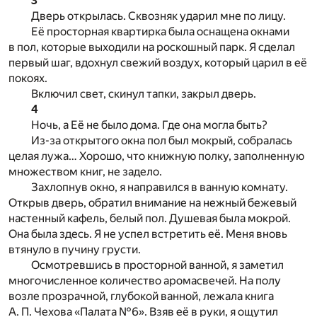
3
Дверь открылась. Сквозняк ударил мне по лицу.
Её просторная квартирка была оснащена окнами
в пол, которые выходили на роскошный парк. Я сделал
первый шаг, вдохнул свежий воздух, который царил в её
покоях.
Включил свет, скинул тапки, закрыл дверь.
4
Ночь, а Её не было дома. Где она могла быть?
Из-за открытого окна пол был мокрый, собралась
целая лужа… Хорошо, что книжную полку, заполненную
множеством книг, не задело.
Захлопнув окно, я направился в ванную комнату.
Открыв дверь, обратил внимание на нежный бежевый
настенный кафель, белый пол. Душевая была мокрой.
Она была здесь. Я не успел встретить её. Меня вновь
втянуло в пучину грусти.
Осмотревшись в просторной ванной, я заметил
многочисленное количество аромасвечей. На полу
возле прозрачной, глубокой ванной, лежала книга
А. П. Чехова «Палата №6». Взяв её в руки, я ощутил