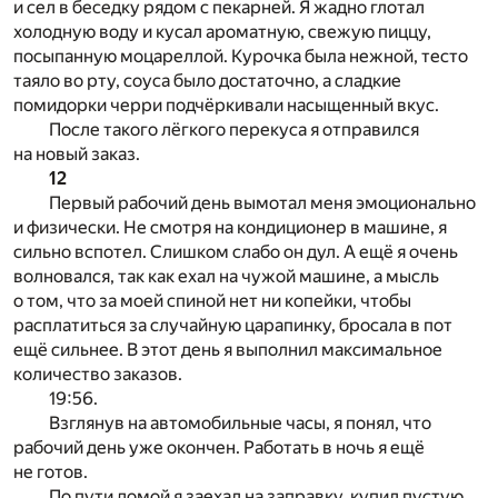
и сел в беседку рядом с пекарней. Я жадно глотал
холодную воду и кусал ароматную, свежую пиццу,
посыпанную моцареллой. Курочка была нежной, тесто
таяло во рту, соуса было достаточно, а сладкие
помидорки черри подчёркивали насыщенный вкус.
После такого лёгкого перекуса я отправился
на новый заказ.
12
Первый рабочий день вымотал меня эмоционально
и физически. Не смотря на кондиционер в машине, я
сильно вспотел. Слишком слабо он дул. А ещё я очень
волновался, так как ехал на чужой машине, а мысль
о том, что за моей спиной нет ни копейки, чтобы
расплатиться за случайную царапинку, бросала в пот
ещё сильнее. В этот день я выполнил максимальное
количество заказов.
19:56.
Взглянув на автомобильные часы, я понял, что
рабочий день уже окончен. Работать в ночь я ещё
не готов.
По пути домой я заехал на заправку, купил пустую