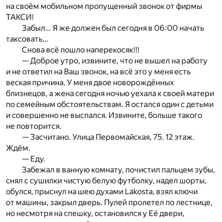
на своём мобильном пропущенный звонок от фирмы
ТАКСИ!
Забыл… Я же должен был сегодня в 06:00 начать
таксовать…
Снова всё пошло наперекосяк!!!
— Доброе утро, извините, что не вышел на работу
и не ответил на Ваш звонок, на всё это у меня есть
веская причина. У меня двое новорождённых
близнецов, а жена сегодня ночью уехала к своей матери
по семейным обстоятельствам. Я остался один с детьми
и совершенно не выспался. Извините, больше такого
не повторится.
— Засчитано. Улица Первомайская, 75. 12 этаж.
Ждём.
— Еду.
Забежал в ванную комнату, почистил пальцем зубы,
снял с сушилки чистую белую футболку, надел шорты,
обулся, прыснул на шею духами Lakosta, взял ключи
от машины, закрыл дверь. Пулей пролетел по лестнице,
но несмотря на спешку, остановился у Её двери,