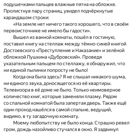
подушечками пальцев влажные пятна на обложке.
Пролистнув пару страниц, увидел подчёркнутые
карандашом строки:
«На земле нет ничего такого хорошего, что в своём
первоисточнике не имело бы гадости».
Вышел из ванной комнаты, пошёл в гостиную,
поставил книгу на стеллаж между тёмно-синей книгой
Достоевского «Преступление и Наказание» и зелёной
обложкой Пушкина «Дубровский». Проведя
указательным пальцем по стеллажу, я обнаружил, что
ни единой пылинки попросту не было!
Когда она была здесь? Я не слышал никакого шума,
ни единого звука, доносящегося из её квартиры.
Телевизора в её доме не было. Только неимоверное
количество книг, которые заменяли плазму. Рядом
со спальной комнатой была запертая дверь. Также ещё
один проход нашёлся в самой спальне, ведущий,
видимо, в ту загадочную комнату.
Моему любопытству не было конца. Страшно ревел
гром, дождь назойливо стучался в окно. Я задвинул