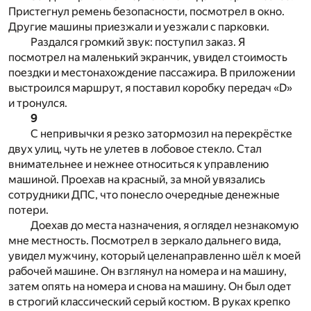
Пристегнул ремень безопасности, посмотрел в окно.
Другие машины приезжали и уезжали с парковки.
Раздался громкий звук: поступил заказ. Я
посмотрел на маленький экранчик, увидел стоимость
поездки и местонахождение пассажира. В приложении
выстроился маршрут, я поставил коробку передач «D»
и тронулся.
9
С непривычки я резко затормозил на перекрёстке
двух улиц, чуть не улетев в лобовое стекло. Стал
внимательнее и нежнее относиться к управлению
машиной. Проехав на красный, за мной увязались
сотрудники ДПС, что понесло очередные денежные
потери.
Доехав до места назначения, я оглядел незнакомую
мне местность. Посмотрел в зеркало дальнего вида,
увидел мужчину, который целенаправленно шёл к моей
рабочей машине. Он взглянул на номера и на машину,
затем опять на номера и снова на машину. Он был одет
в строгий классический серый костюм. В руках крепко