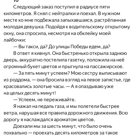
10
Следующий заказ поступил в радиусе пяти
километров. Я снял с нейтралки и поехал. В нужном
месте ко мне подбежала запыхавшаяся, растрёпанная
молодая девушка. Подойдя к водительскому открытому
окну, она спросила, несмотря на обклейку моей
лайбочки:
— Вы такси, да? До улицы Победы едем, да?
В ответ я кивнул. Она быстренько открыла заднюю
дверь, аккуратно постелила газетку, положила на неё
огромный букет цветов и прыгнула на пассажирское.
— За пять минут успеем? Мою сестру выписывают
из роддома, — она бросила взгляд на левое запястье, где
красовались золотые часы. — А я опаздываю уже
на целых десять минут!
— Успеем, не переживайте.
Я нажал на педаль газа, и мы полетели быстрее
ветра, нарушая все правила дорожного движения. Всю
дорогу я наслаждался ароматом цветов.
Доехали мы за шесть минут, что было очень
похвально — проехать десять километров за такое