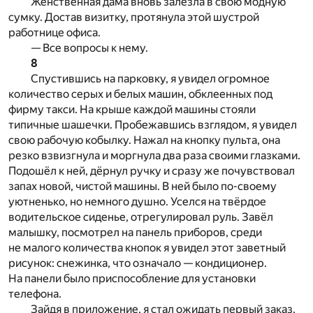
Женственная дама вновь залезла в свою модную
сумку. Достав визитку, протянула этой шустрой
работнице офиса.
— Все вопросы к нему.
8
Спустившись на парковку, я увидел огромное
количество серых и белых машин, обклеенных под
фирму такси. На крыше каждой машины стояли
типичные шашечки. Пробежавшись взглядом, я увидел
свою рабочую кобылку. Нажал на кнопку пульта, она
резко взвизгнула и моргнула два раза своими глазками.
Подошёл к ней, дёрнул ручку и сразу же почувствовал
запах новой, чистой машины. В ней было по-своему
уютненько, но немного душно. Уселся на твёрдое
водительское сиденье, отрегулировал руль. Завёл
малышку, посмотрел на панель приборов, среди
не малого количества кнопок я увидел этот заветный
рисунок: снежинка, что означало — кондиционер.
На панели было приспособление для установки
телефона.
Зайдя в приложение, я стал ожидать первый заказ.