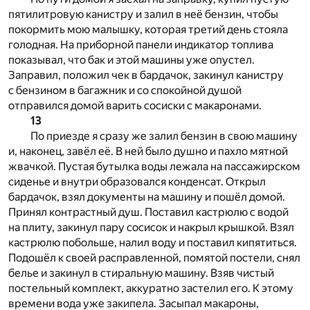
пятилитровую канистру и залил в неё бензин, чтобы
покормить мою малышку, которая третий день стояла
голодная. На приборной панели индикатор топлива
показывал, что бак и этой машины уже опустел.
Заправил, положил чек в бардачок, закинул канистру
с бензином в багажник и со спокойной душой
отправился домой варить сосиски с макаронами.
13
По приезде я сразу же залил бензин в свою машину
и, наконец, завёл её. В ней было душно и пахло мятной
жвачкой. Пустая бутылка воды лежала на пассажирском
сиденье и внутри образовался конденсат. Открыл
бардачок, взял документы на машину и пошёл домой.
Принял контрастный душ. Поставил кастрюлю с водой
на плиту, закинул пару сосисок и накрыл крышкой. Взял
кастрюлю побольше, налил воду и поставил кипятиться.
Подошёл к своей расправленной, помятой постели, снял
белье и закинул в стиральную машину. Взяв чистый
постельный комплект, аккуратно застелил его. К этому
времени вода уже закипела. Засыпал макароны,