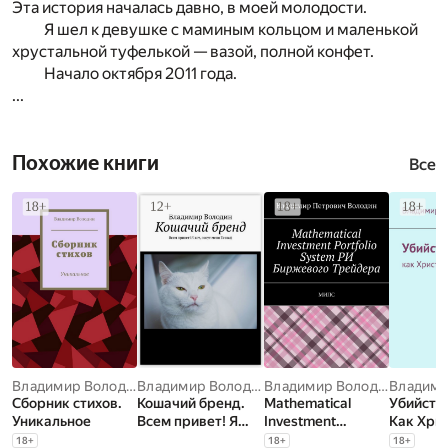
Эта история началась давно, в моей молодости.
Я шел к девушке с маминым кольцом и маленькой
хрустальной туфелькой — вазой, полной конфет.
Начало октября 2011 года.
...
Похожие книги
Все
Владимир Володин
Владимир Володин
Владимир Володин
Сборник стихов.
Кошачий бренд.
Mathematical
Убийство
Уникальное
Всем привет! Я
Investment
Как Хри
кот, зовут меня
Portfolio System
спас
18
+
18
+
18
+