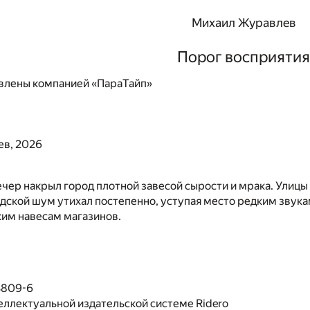
Михаил Журавлев
Порог восприятия
влены компанией «ПараТайп»
в, 2026
ер накрыл город плотной завесой сырости и мрака. Улицы
дской шум утихал постепенно, уступая место редким звук
ким навесам магазинов.
3809-6
еллектуальной издательской системе Ridero