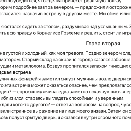
было убедиться, что сделка принесет реальную пользу.
орим подробнее завтра вечером, — предложил я осторожно
гласился, назначив встречу в другом месте. Мы обменяли
, я остался сидеть за столом, раздумывая над услышанным.
ть всю правду о Корнелисе Грэхеме и решить, стоит ли игра
Глава вторая
же густой и холодный, как моя тревога. Поздно вечером сле
матором. Старый склад на окраине города казался забро
удами металлолома. Воздух пропитался запахом гниющих от
дская встреча
уличных фонарей я заметил силуэт мужчины возле двери скл
то эта встреча может оказаться опаснее, чем предполагалос
один? — спросил мужчина, едва заметно покачнувшись впе
иблизился, стараясь выглядеть спокойным и уверенным.
ждали кого-то другого? — ответил вопросом на вопрос, чув
вали странное выражение на лице моего визави. Затем он с
озь полуоткрытую дверь, я оказался внутри огромного по