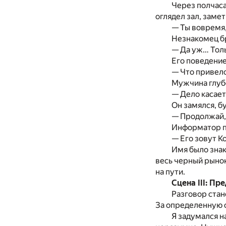
Через полчаса
оглядел зал, заме
— Ты вовремя,
Незнакомец бр
— Да уж… Толь
Его поведение
— Что привело
Мужчина глубо
— Дело касает
Он замялся, б
— Продолжай, 
Информатор по
— Его зовут К
Имя было зна
весь черный рынок
на пути.
Сцена III: П
Разговор стан
За определенную с
Я задумался н