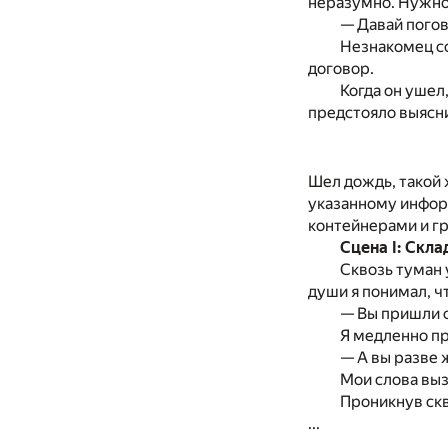
неразумно. Нужно 
— Давай погов
Незнакомец со
договор.
Когда он ушел
предстояло выясни
Шел дождь, такой 
указанному инфор
контейнерами и гр
Сцена I: Скла
Сквозь туман 
души я понимал, ч
— Вы пришли 
Я медленно пр
— А вы разве 
Мои слова выз
Проникнув скв
...