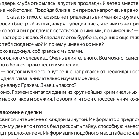
 дверь клуба открылась, впустив прохладный ветер вмест
тив мой столик. Подойдя ближе, он присел напротив, нервно
 — сказал я тихо, стараясь не привлекать внимания окружа
осил быстрый взгляд вокруг, убедившись, что никто не пр
ко вот я бы предпочел остаться анонимным, понимаешь? — 
 настораживало. Я сделал глоток бурбона, оценивающе гляд
 тебя сюда ночью? И почему именно ко мне?
ко вздохнул, собираясь с мыслями.
ся одного человека… Очень влиятельного. Возможно, само
удто боялся произнести имя вслух.
— подтолкнул я его, внутренне напрягаясь от неожиданнос
днял глаза, внимательно изучая мое лицо.
орнелиус Грэхем. Знаешь такого?
комо. Грэхем считался одним из крупнейших криминальных
 наркотиков и оружия. Говорили, что он способен уничтожи
редложение сделки
овился интереснее с каждой минутой. Информатор предло
умму денег он готов был раскрыть тайну, способную нанес
ад предложением. Информация подобного масштаба стоила 