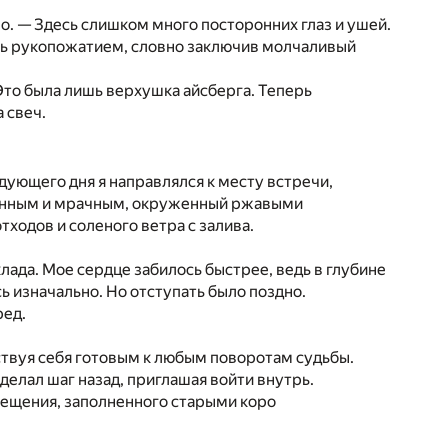
. — Здесь слишком много посторонних глаз и ушей.
сь рукопожатием, словно заключив молчаливый
 Это была лишь верхушка айсберга. Теперь
 свеч.
дующего дня я направлялся к месту встречи,
шенным и мрачным, окруженный ржавыми
ходов и соленого ветра с залива.
ада. Мое сердце забилось быстрее, ведь в глубине
ь изначально. Но отступать было поздно.
ред.
ствуя себя готовым к любым поворотам судьбы.
делал шаг назад, приглашая войти внутрь.
мещения, заполненного старыми коро