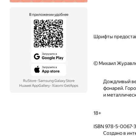
В приложении удобнее
Шрифты предоста
© Михаил Журавле
RuStore
·
Samsung Galaxy Store
Дождливый веч
Huawei AppGallery
·
Xiaomi GetApps
фонарей. Горо
и металличес
18+
ISBN 978-5-0067-
Создано в инт