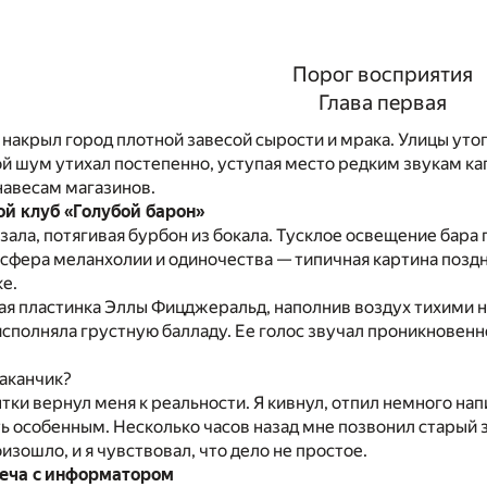
Порог восприятия
Глава первая
акрыл город плотной завесой сырости и мрака. Улицы уто
й шум утихал постепенно, уступая место редким звукам к
навесам магазинов.
ой клуб «Голубой барон»
у зала, потягивая бурбон из бокала. Тусклое освещение бар
сфера меланхолии и одиночества — типичная картина поздне
ке.
ая пластинка Эллы Фицджеральд, наполнив воздух тихими но
исполняла грустную балладу. Ее голос звучал проникновенн
аканчик?
тки вернул меня к реальности. Я кивнул, отпил немного на
ь особенным. Несколько часов назад мне позвонил старый 
изошло, и я чувствовал, что дело не простое.
треча с информатором