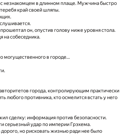
е с незнакомцем в длинном плаще. Мужчина быстро
 теребя край своей шляпы.
ющих.
ислушивается.
прошептал он, опустив голову ниже уровня стола.
я на собеседника.
го могущественного в городе…
ти.
 авторитетов города, контролирующим практически
ть любого противника, кто осмелится встать у него
жил сделку: информация против безопасности.
ти серьезный удар по империи Грэхема.
дорого, но рисковать жизнью ради нее было