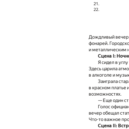
Дождливый вечер н
фонарей. Городско
и металлическим 
Сцена I: Ночн
Я сидел в угл
Здесь царила атмо
в алкоголе и музы
Заиграла стар
в красном платье 
возможностях.
— Еще один ст
Голос официан
вечер обещал стат
Что-то важное про
Сцена II: Вс