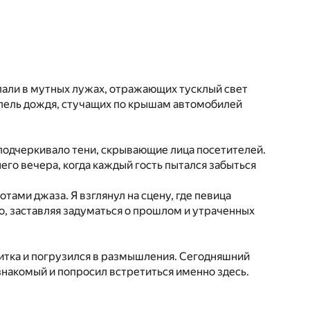
пали в мутных лужах, отражающих тусклый свет
апель дождя, стучащих по крышам автомобилей
а подчеркивало тени, скрывающие лица посетителей.
го вечера, когда каждый гость пытался забыться
тами джаза. Я взглянул на сцену, где певица
о, заставляя задуматься о прошлом и утраченных
питка и погрузился в размышления. Сегодняшний
знакомый и попросил встретиться именно здесь.