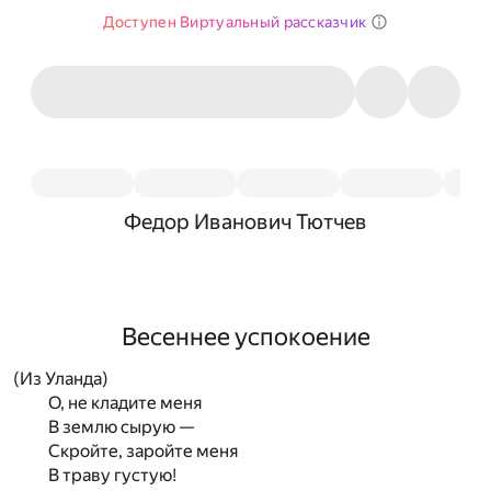
Доступен Виртуальный рассказчик
Федор Иванович Тютчев
Весеннее успокоение
(Из Уланда)
О, не кладите меня
В землю сырую —
Скройте, заройте меня
В траву густую!