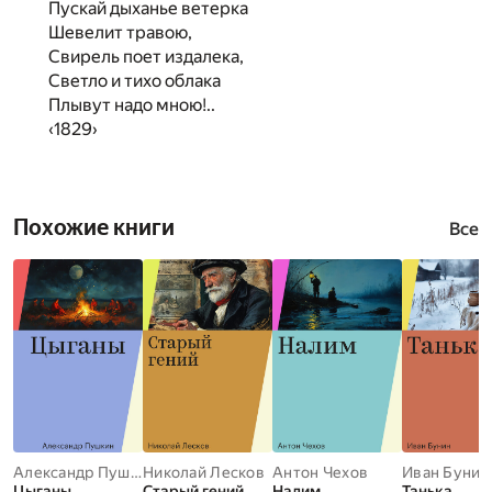
Пускай дыханье ветерка
Шевелит травою,
Свирель поет издалека,
Светло и тихо облака
Плывут надо мною!..
‹1829›
Похожие книги
Все
Александр Пушкин
Николай Лесков
Антон Чехов
Иван Бунин
Цыганы
Старый гений
Налим
Танька